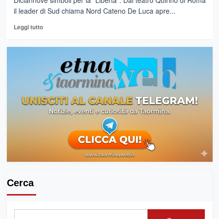
Diciannove simboli per la "Libertà". Dal teatro Quirino di Roma
il leader di Sud chiama Nord Cateno De Luca apre...
Leggi
Leggi tutto
di
più
su
SCN.
CATENO
DE
LUCA
A
ROMA
LO
START
DELLA
CAMPAGNA
ELETTORALE.
ECCO
LA
Cerca
LISTA
LIBERTÀ:
«UN
FIRMAMENTO