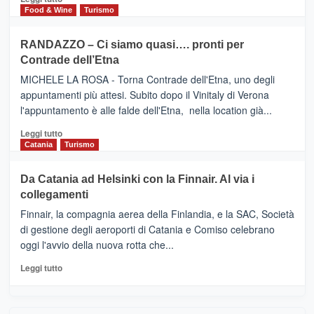
nella
FOUR
di
Food & Wine
Turismo
classifica
SEASONS
più
siciliana
PRESENTA
su
RANDAZZO – Ci siamo quasi…. pronti per
IL
VIAGRANDE
Contrade dell’Etna
NUOVO
(Ct)
SUMMER
–
MICHELE LA ROSA - Torna Contrade dell'Etna, uno degli
BOOK
Benanti
appuntamenti più attesi. Subito dopo il Vinitaly di Verona
CLUB
presenta
l'appuntamento è alle falde dell'Etna, nella location già...
“Vino
&
Leggi
Leggi tutto
Cultura
di
Catania
Turismo
2026”.
più
Le
su
Da Catania ad Helsinki con la Finnair. Al via i
tappe
RANDAZZO
collegamenti
dell’enoturismo
–
sull’Etna
Ci
Finnair, la compagnia aerea della Finlandia, e la SAC, Società
siamo
di gestione degli aeroporti di Catania e Comiso celebrano
quasi….
oggi l'avvio della nuova rotta che...
pronti
per
Leggi
Leggi tutto
Contrade
di
dell’Etna
più
su