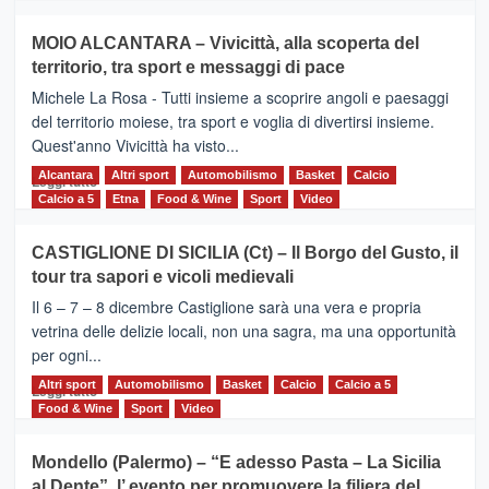
più
su
MOIO ALCANTARA – Vivicittà, alla scoperta del
Torna
territorio, tra sport e messaggi di pace
la
Supermaratona
Michele La Rosa - Tutti insieme a scoprire angoli e paesaggi
dell’Etna
del territorio moiese, tra sport e voglia di divertirsi insieme.
Quest'anno Vivicittà ha visto...
Alcantara
Leggi
Altri sport
Automobilismo
Basket
Calcio
Leggi tutto
di
Calcio a 5
Etna
Food & Wine
Sport
Video
più
su
CASTIGLIONE DI SICILIA (Ct) – Il Borgo del Gusto, il
MOIO
tour tra sapori e vicoli medievali
ALCANTARA
–
Il 6 – 7 – 8 dicembre Castiglione sarà una vera e propria
Vivicittà,
vetrina delle delizie locali, non una sagra, ma una opportunità
alla
per ogni...
scoperta
del
Altri sport
Leggi
Automobilismo
Basket
Calcio
Calcio a 5
Leggi tutto
territorio,
di
Food & Wine
Sport
Video
tra
più
sport
su
Mondello (Palermo) – “E adesso Pasta – La Sicilia
e
CASTIGLIONE
al Dente”, l’ evento per promuovere la filiera del
messaggi