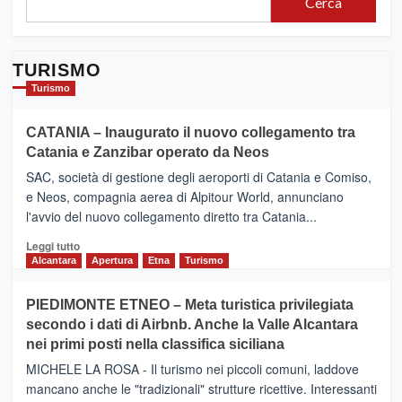
Cerca
COMPOSTO
DA
19
REALTÀ
TURISMO
DIFFERENTI
Turismo
CATANIA – Inaugurato il nuovo collegamento tra
Catania e Zanzibar operato da Neos
SAC, società di gestione degli aeroporti di Catania e Comiso,
e Neos, compagnia aerea di Alpitour World, annunciano
l'avvio del nuovo collegamento diretto tra Catania...
Leggi
Leggi tutto
di
Alcantara
Apertura
Etna
Turismo
più
su
PIEDIMONTE ETNEO – Meta turistica privilegiata
CATANIA
secondo i dati di Airbnb. Anche la Valle Alcantara
–
nei primi posti nella classifica siciliana
Inaugurato
il
MICHELE LA ROSA - Il turismo nei piccoli comuni, laddove
nuovo
mancano anche le "tradizionali" strutture ricettive. Interessanti
collegamento