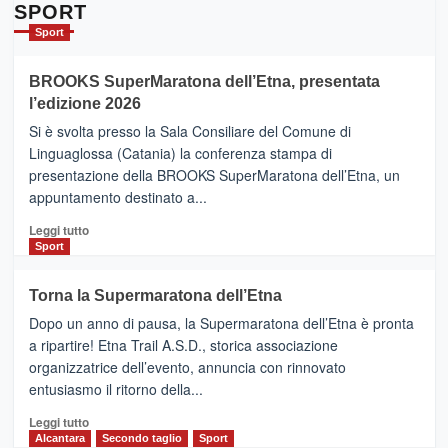
Da
SPORT
Catania
Sport
ad
Helsinki
BROOKS SuperMaratona dell’Etna, presentata
con
la
l’edizione 2026
Finnair.
Si è svolta presso la Sala Consiliare del Comune di
Al
Linguaglossa (Catania) la conferenza stampa di
via
presentazione della BROOKS SuperMaratona dell’Etna, un
i
appuntamento destinato a...
collegamenti
Leggi
Leggi tutto
di
Sport
più
su
Torna la Supermaratona dell’Etna
BROOKS
Dopo un anno di pausa, la Supermaratona dell’Etna è pronta
SuperMaratona
dell’Etna,
a ripartire! Etna Trail A.S.D., storica associazione
presentata
organizzatrice dell’evento, annuncia con rinnovato
l’edizione
entusiasmo il ritorno della...
2026
Leggi
Leggi tutto
di
Alcantara
Secondo taglio
Sport