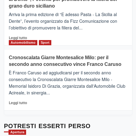
DI
di
grano duro siciliano
SICILIA
pace
(Ct)
Arriva la prima edizione di “E adesso Pasta - La Sicilia al
–
Dente”, l’evento organizzato da Fizz Comunicazione con
Il
l’obiettivo di promuovere la filiera del...
Borgo
del
Leggi
Leggi tutto
Gusto,
di
Automobilismo
Sport
il
più
tour
su
Cronoscalata Giarre Montesalice Milo: per il
tra
Mondello
sapori
secondo anno consecutivo vince Franco Caruso
(Palermo)
e
–
È Franco Caruso ad aggiudicarsi per il secondo anno
vicoli
“E
consecutivo la Cronoscalata Giarre Montesalice Milo -
medievali
adesso
Memorial Isidoro Di Grazia, organizzata dall'Automobile Club
Pasta
Acireale, in sinergia...
–
La
Leggi
Leggi tutto
Sicilia
di
al
più
Dente”,
su
l’
Cronoscalata
POTRESTI ESSERTI PERSO
evento
Giarre
Apertura
per