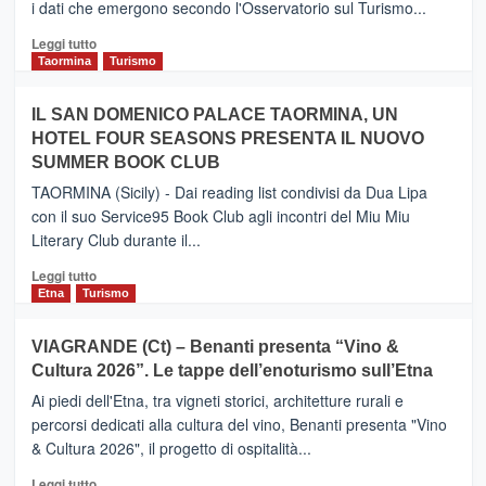
i dati che emergono secondo l'Osservatorio sul Turismo...
tra
Catania
Leggi
Leggi tutto
e
di
Taormina
Turismo
Zanzibar
più
operato
su
IL SAN DOMENICO PALACE TAORMINA, UN
da
PIEDIMONTE
Neos
HOTEL FOUR SEASONS PRESENTA IL NUOVO
ETNEO
SUMMER BOOK CLUB
–
Meta
TAORMINA (Sicily) - Dai reading list condivisi da Dua Lipa
turistica
con il suo Service95 Book Club agli incontri del Miu Miu
privilegiata
Literary Club durante il...
secondo
i
Leggi
Leggi tutto
dati
di
Etna
Turismo
di
più
Airbnb.
su
VIAGRANDE (Ct) – Benanti presenta “Vino &
Anche
IL
la
Cultura 2026”. Le tappe dell’enoturismo sull’Etna
SAN
Valle
DOMENICO
Ai piedi dell'Etna, tra vigneti storici, architetture rurali e
Alcantara
PALACE
percorsi dedicati alla cultura del vino, Benanti presenta "Vino
nei
TAORMINA,
& Cultura 2026", il progetto di ospitalità...
primi
UN
posti
HOTEL
Leggi
Leggi tutto