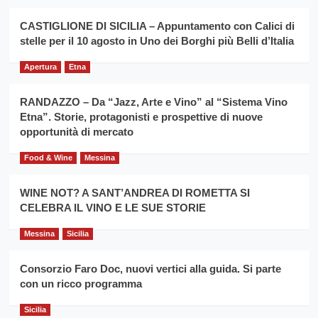
Montesalice
promuovere
Milo:
la
CASTIGLIONE DI SICILIA – Appuntamento con Calici di
per
filiera
stelle per il 10 agosto in Uno dei Borghi più Belli d’Italia
il
del
secondo
grano
anno
Apertura
Etna
duro
consecutivo
siciliano
vince
RANDAZZO – Da “Jazz, Arte e Vino” al “Sistema Vino
Franco
Etna”. Storie, protagonisti e prospettive di nuove
Caruso
opportunità di mercato
Food & Wine
Messina
WINE NOT? A SANT’ANDREA DI ROMETTA SI
CELEBRA IL VINO E LE SUE STORIE
Messina
Sicilia
Consorzio Faro Doc, nuovi vertici alla guida. Si parte
con un ricco programma
Sicilia