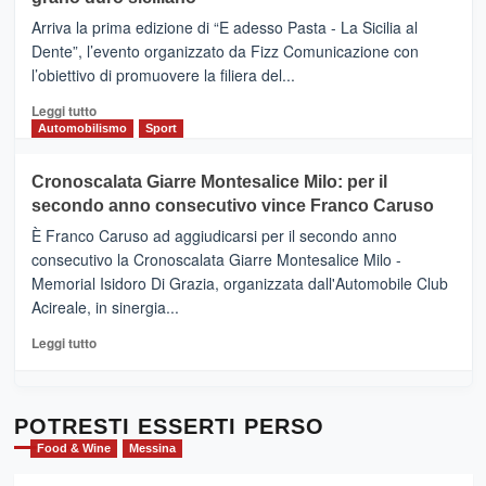
pace
(Ct)
Arriva la prima edizione di “E adesso Pasta - La Sicilia al
–
Dente”, l’evento organizzato da Fizz Comunicazione con
Il
l’obiettivo di promuovere la filiera del...
Borgo
del
Leggi
Leggi tutto
Gusto,
di
Automobilismo
Sport
il
più
tour
su
Cronoscalata Giarre Montesalice Milo: per il
tra
Mondello
sapori
secondo anno consecutivo vince Franco Caruso
(Palermo)
e
–
È Franco Caruso ad aggiudicarsi per il secondo anno
vicoli
“E
consecutivo la Cronoscalata Giarre Montesalice Milo -
medievali
adesso
Memorial Isidoro Di Grazia, organizzata dall'Automobile Club
Pasta
Acireale, in sinergia...
–
La
Leggi
Leggi tutto
Sicilia
di
al
più
Dente”,
su
l’
Cronoscalata
POTRESTI ESSERTI PERSO
evento
Giarre
Food & Wine
Messina
per
Montesalice
promuovere
Milo: