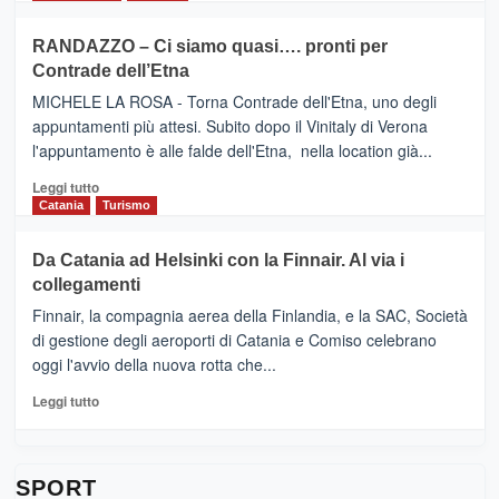
classifica
SEASONS
più
siciliana
PRESENTA
su
RANDAZZO – Ci siamo quasi…. pronti per
IL
VIAGRANDE
Contrade dell’Etna
NUOVO
(Ct)
SUMMER
–
MICHELE LA ROSA - Torna Contrade dell'Etna, uno degli
BOOK
Benanti
appuntamenti più attesi. Subito dopo il Vinitaly di Verona
CLUB
presenta
l'appuntamento è alle falde dell'Etna, nella location già...
“Vino
&
Leggi
Leggi tutto
Cultura
di
Catania
Turismo
2026”.
più
Le
su
Da Catania ad Helsinki con la Finnair. Al via i
tappe
RANDAZZO
collegamenti
dell’enoturismo
–
sull’Etna
Ci
Finnair, la compagnia aerea della Finlandia, e la SAC, Società
siamo
di gestione degli aeroporti di Catania e Comiso celebrano
quasi….
oggi l'avvio della nuova rotta che...
pronti
per
Leggi
Leggi tutto
Contrade
di
dell’Etna
più
su
Da
SPORT