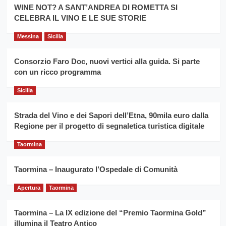
la
WINE NOT? A SANT’ANDREA DI ROMETTA SI
per
filiera
CELEBRA IL VINO E LE SUE STORIE
il
del
secondo
grano
anno
Messina
Sicilia
duro
consecutivo
siciliano
vince
Consorzio Faro Doc, nuovi vertici alla guida. Si parte
Franco
con un ricco programma
Caruso
Sicilia
Strada del Vino e dei Sapori dell’Etna, 90mila euro dalla
Regione per il progetto di segnaletica turistica digitale
Taormina
Taormina – Inaugurato l’Ospedale di Comunità
Apertura
Taormina
Taormina – La IX edizione del “Premio Taormina Gold”
illumina il Teatro Antico