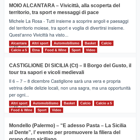
su
MOIO ALCANTARA – Vivicittà, alla scoperta del
Torna
territorio, tra sport e messaggi di pace
la
Supermaratona
Michele La Rosa - Tutti insieme a scoprire angoli e paesaggi
dell’Etna
del territorio moiese, tra sport e voglia di divertirsi insieme.
Quest'anno Vivicittà ha visto...
Alcantara
Leggi
Altri sport
Automobilismo
Basket
Calcio
Leggi tutto
di
Calcio a 5
Etna
Food & Wine
Sport
Video
più
su
CASTIGLIONE DI SICILIA (Ct) – Il Borgo del Gusto, il
MOIO
tour tra sapori e vicoli medievali
ALCANTARA
–
Il 6 – 7 – 8 dicembre Castiglione sarà una vera e propria
Vivicittà,
vetrina delle delizie locali, non una sagra, ma una opportunità
alla
per ogni...
scoperta
del
Altri sport
Leggi
Automobilismo
Basket
Calcio
Calcio a 5
Leggi tutto
territorio,
di
Food & Wine
Sport
Video
tra
più
sport
su
Mondello (Palermo) – “E adesso Pasta – La Sicilia
e
CASTIGLIONE
al Dente”, l’ evento per promuovere la filiera del
messaggi
DI
di
grano duro siciliano
SICILIA