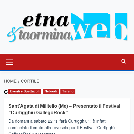
Vai
al
contenuto
Menu
principale
HOME
CORTILE
cortile
Eventi e Spettacoli
Nebrodi
Tirreno
Sant’Agata di Militello (Me) – Presentato il Festival
“Curtigghiu GallegoRock”
Da domani a sabato 22 “si farà Curtigghiu” : è infatti
cominciato il conto alla rovescia per il Festival “Curtigghiu