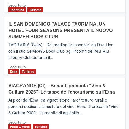
Catania
Leggi
Leggi tutto
e
di
Taormina
Turismo
Zanzibar
più
operato
su
IL SAN DOMENICO PALACE TAORMINA, UN
da
PIEDIMONTE
Neos
HOTEL FOUR SEASONS PRESENTA IL NUOVO
ETNEO
SUMMER BOOK CLUB
–
Meta
TAORMINA (Sicily) - Dai reading list condivisi da Dua Lipa
turistica
con il suo Service95 Book Club agli incontri del Miu Miu
privilegiata
Literary Club durante il...
secondo
i
Leggi
Leggi tutto
dati
di
Etna
Turismo
di
più
Airbnb.
su
VIAGRANDE (Ct) – Benanti presenta “Vino &
Anche
IL
la
Cultura 2026”. Le tappe dell’enoturismo sull’Etna
SAN
Valle
DOMENICO
Ai piedi dell'Etna, tra vigneti storici, architetture rurali e
Alcantara
PALACE
percorsi dedicati alla cultura del vino, Benanti presenta "Vino
nei
TAORMINA,
& Cultura 2026", il progetto di ospitalità...
primi
UN
posti
HOTEL
Leggi
Leggi tutto
nella
FOUR
di
Food & Wine
Turismo