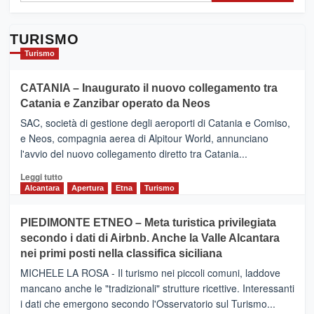
TURISMO
Turismo
CATANIA – Inaugurato il nuovo collegamento tra
Catania e Zanzibar operato da Neos
SAC, società di gestione degli aeroporti di Catania e Comiso,
e Neos, compagnia aerea di Alpitour World, annunciano
l'avvio del nuovo collegamento diretto tra Catania...
Leggi
Leggi tutto
di
Alcantara
Apertura
Etna
Turismo
più
su
PIEDIMONTE ETNEO – Meta turistica privilegiata
CATANIA
secondo i dati di Airbnb. Anche la Valle Alcantara
–
nei primi posti nella classifica siciliana
Inaugurato
il
MICHELE LA ROSA - Il turismo nei piccoli comuni, laddove
nuovo
mancano anche le "tradizionali" strutture ricettive. Interessanti
collegamento
i dati che emergono secondo l'Osservatorio sul Turismo...
tra