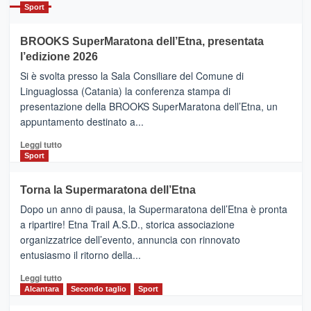
Catania
Sport
ad
Helsinki
BROOKS SuperMaratona dell’Etna, presentata
con
la
l’edizione 2026
Finnair.
Si è svolta presso la Sala Consiliare del Comune di
Al
Linguaglossa (Catania) la conferenza stampa di
via
presentazione della BROOKS SuperMaratona dell’Etna, un
i
appuntamento destinato a...
collegamenti
Leggi
Leggi tutto
di
Sport
più
su
Torna la Supermaratona dell’Etna
BROOKS
Dopo un anno di pausa, la Supermaratona dell’Etna è pronta
SuperMaratona
dell’Etna,
a ripartire! Etna Trail A.S.D., storica associazione
presentata
organizzatrice dell’evento, annuncia con rinnovato
l’edizione
entusiasmo il ritorno della...
2026
Leggi
Leggi tutto
di
Alcantara
Secondo taglio
Sport
più