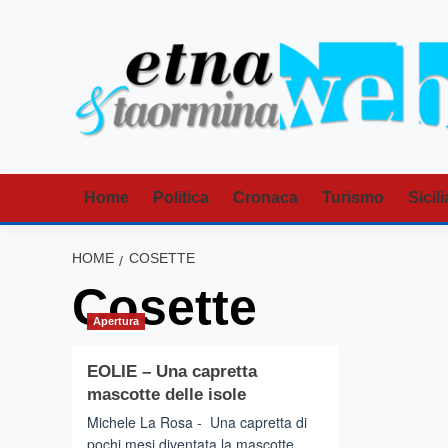
Vai
al
contenuto
Home
Politica
Cronaca
Turismo
Sicili
HOME
COSETTE
Cosette
Apertura
EOLIE – Una capretta
mascotte delle isole
Michele La Rosa - Una capretta di
pochi mesi diventata la mascotte