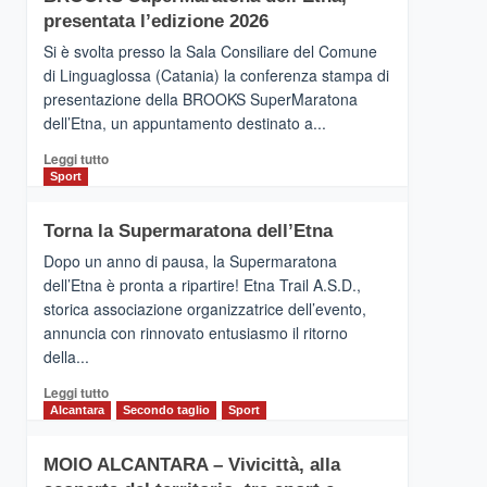
la
presentata l’edizione 2026
Finnair.
Si è svolta presso la Sala Consiliare del Comune
Al
di Linguaglossa (Catania) la conferenza stampa di
via
presentazione della BROOKS SuperMaratona
i
collegamenti
dell’Etna, un appuntamento destinato a...
Leggi
Leggi tutto
di
Sport
più
su
Torna la Supermaratona dell’Etna
BROOKS
SuperMaratona
Dopo un anno di pausa, la Supermaratona
dell’Etna,
dell’Etna è pronta a ripartire! Etna Trail A.S.D.,
presentata
storica associazione organizzatrice dell’evento,
l’edizione
annuncia con rinnovato entusiasmo il ritorno
2026
della...
Leggi
Leggi tutto
di
Alcantara
Secondo taglio
Sport
più
su
MOIO ALCANTARA – Vivicittà, alla
Torna