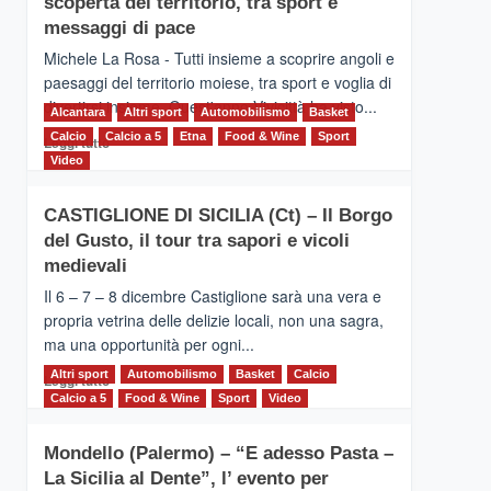
scoperta del territorio, tra sport e
la
Supermaratona
messaggi di pace
dell’Etna
Michele La Rosa - Tutti insieme a scoprire angoli e
paesaggi del territorio moiese, tra sport e voglia di
divertirsi insieme. Quest'anno Vivicittà ha visto...
Alcantara
Altri sport
Automobilismo
Basket
Calcio
Calcio a 5
Leggi
Etna
Food & Wine
Sport
Leggi tutto
di
Video
più
su
CASTIGLIONE DI SICILIA (Ct) – Il Borgo
MOIO
del Gusto, il tour tra sapori e vicoli
ALCANTARA
–
medievali
Vivicittà,
Il 6 – 7 – 8 dicembre Castiglione sarà una vera e
alla
propria vetrina delle delizie locali, non una sagra,
scoperta
ma una opportunità per ogni...
del
territorio,
Altri sport
Leggi
Automobilismo
Basket
Calcio
Leggi tutto
tra
di
Calcio a 5
Food & Wine
Sport
Video
sport
più
e
su
messaggi
Mondello (Palermo) – “E adesso Pasta –
CASTIGLIONE
di
La Sicilia al Dente”, l’ evento per
DI