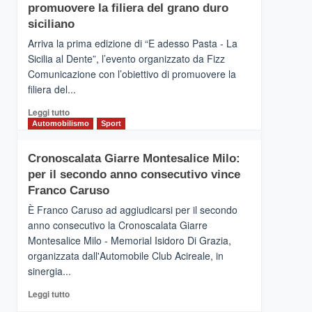
pace
SICILIA
promuovere la filiera del grano duro
(Ct)
siciliano
–
Arriva la prima edizione di “E adesso Pasta - La
Il
Sicilia al Dente”, l’evento organizzato da Fizz
Borgo
Comunicazione con l’obiettivo di promuovere la
del
Gusto,
filiera del...
il
Leggi
Leggi tutto
tour
di
Automobilismo
Sport
tra
più
sapori
su
e
Cronoscalata Giarre Montesalice Milo:
Mondello
vicoli
per il secondo anno consecutivo vince
(Palermo)
medievali
–
Franco Caruso
“E
È Franco Caruso ad aggiudicarsi per il secondo
adesso
anno consecutivo la Cronoscalata Giarre
Pasta
Montesalice Milo - Memorial Isidoro Di Grazia,
–
organizzata dall'Automobile Club Acireale, in
La
Sicilia
sinergia...
al
Leggi
Leggi tutto
Dente”,
di
l’