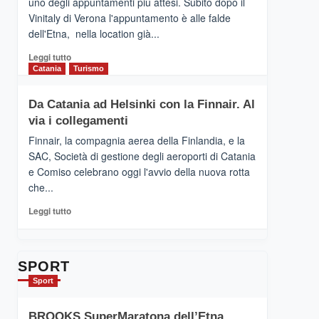
uno degli appuntamenti più attesi. Subito dopo il
presenta
Vinitaly di Verona l'appuntamento è alle falde
“Vino
dell'Etna, nella location già...
&
Cultura
Leggi
Leggi tutto
2026”.
di
Catania
Turismo
Le
più
tappe
su
Da Catania ad Helsinki con la Finnair. Al
dell’enoturismo
RANDAZZO
sull’Etna
via i collegamenti
–
Ci
Finnair, la compagnia aerea della Finlandia, e la
siamo
SAC, Società di gestione degli aeroporti di Catania
quasi….
e Comiso celebrano oggi l'avvio della nuova rotta
pronti
che...
per
Contrade
Leggi
Leggi tutto
dell’Etna
di
più
su
Da
SPORT
Catania
Sport
ad
Helsinki
BROOKS SuperMaratona dell’Etna,
con