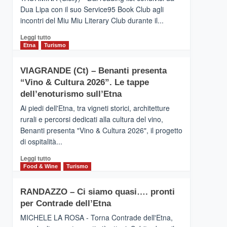
privilegiata
Dua Lipa con il suo Service95 Book Club agli
secondo
incontri del Miu Miu Literary Club durante il...
i
dati
Leggi
Leggi tutto
di
di
Etna
Turismo
Airbnb.
più
Anche
su
la
VIAGRANDE (Ct) – Benanti presenta
IL
Valle
“Vino & Cultura 2026”. Le tappe
SAN
Alcantara
DOMENICO
dell’enoturismo sull’Etna
nei
PALACE
primi
Ai piedi dell'Etna, tra vigneti storici, architetture
TAORMINA,
posti
rurali e percorsi dedicati alla cultura del vino,
UN
nella
Benanti presenta "Vino & Cultura 2026", il progetto
HOTEL
classifica
di ospitalità...
FOUR
siciliana
SEASONS
Leggi
Leggi tutto
PRESENTA
di
Food & Wine
Turismo
IL
più
NUOVO
su
SUMMER
RANDAZZO – Ci siamo quasi…. pronti
VIAGRANDE
BOOK
per Contrade dell’Etna
(Ct)
CLUB
–
MICHELE LA ROSA - Torna Contrade dell'Etna,
Benanti