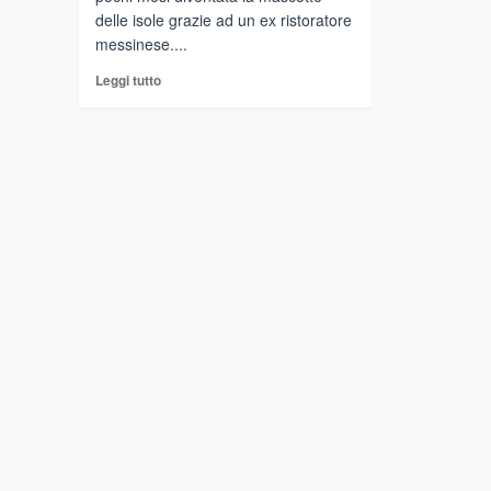
delle isole grazie ad un ex ristoratore
messinese....
Leggi
Leggi tutto
di
più
su
EOLIE
–
Una
capretta
mascotte
delle
isole