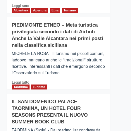
Leggi
Leggi tutto
di
Alcantara
Apertura
Etna
Turismo
più
su
PIEDIMONTE ETNEO – Meta turistica
CATANIA
privilegiata secondo i dati di Airbnb.
–
Inaugurato
Anche la Valle Alcantara nei primi posti
il
nella classifica siciliana
nuovo
MICHELE LA ROSA - Il turismo nei piccoli comuni,
collegamento
laddove mancano anche le "tradizionali" strutture
tra
ricettive. Interessanti i dati che emergono secondo
Catania
e
l'Osservatorio sul Turismo...
Zanzibar
Leggi
Leggi tutto
operato
di
Taormina
Turismo
da
più
Neos
su
IL SAN DOMENICO PALACE
PIEDIMONTE
TAORMINA, UN HOTEL FOUR
ETNEO
–
SEASONS PRESENTA IL NUOVO
Meta
SUMMER BOOK CLUB
turistica
TAORMINA (Sicily) - Dai reading list condivisi da