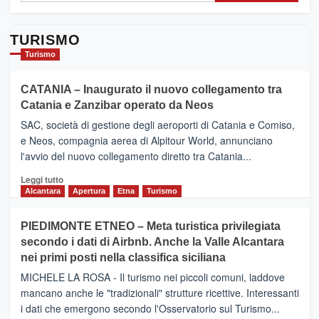
TURISMO
Turismo
CATANIA – Inaugurato il nuovo collegamento tra
Catania e Zanzibar operato da Neos
SAC, società di gestione degli aeroporti di Catania e Comiso,
e Neos, compagnia aerea di Alpitour World, annunciano
l'avvio del nuovo collegamento diretto tra Catania...
Leggi
Leggi tutto
di
Alcantara
Apertura
Etna
Turismo
più
su
PIEDIMONTE ETNEO – Meta turistica privilegiata
CATANIA
secondo i dati di Airbnb. Anche la Valle Alcantara
–
nei primi posti nella classifica siciliana
Inaugurato
il
MICHELE LA ROSA - Il turismo nei piccoli comuni, laddove
nuovo
mancano anche le "tradizionali" strutture ricettive. Interessanti
collegamento
i dati che emergono secondo l'Osservatorio sul Turismo...
tra