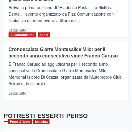
pace
(Ct)
Arriva la prima edizione di “E adesso Pasta - La Sicilia al
–
Dente”, l’evento organizzato da Fizz Comunicazione con
Il
l’obiettivo di promuovere la filiera del...
Borgo
del
Leggi
Leggi tutto
Gusto,
di
Automobilismo
Sport
il
più
tour
su
Cronoscalata Giarre Montesalice Milo: per il
tra
Mondello
sapori
secondo anno consecutivo vince Franco Caruso
(Palermo)
e
–
È Franco Caruso ad aggiudicarsi per il secondo anno
vicoli
“E
consecutivo la Cronoscalata Giarre Montesalice Milo -
medievali
adesso
Memorial Isidoro Di Grazia, organizzata dall'Automobile Club
Pasta
Acireale, in sinergia...
–
La
Leggi
Leggi tutto
Sicilia
di
al
più
Dente”,
su
l’
Cronoscalata
POTRESTI ESSERTI PERSO
evento
Giarre
Food & Wine
Messina
per
Montesalice
promuovere
Milo: