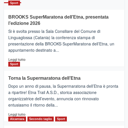
Catania
Sport
ad
Helsinki
BROOKS SuperMaratona dell’Etna, presentata
con
la
l’edizione 2026
Finnair.
Si è svolta presso la Sala Consiliare del Comune di
Al
Linguaglossa (Catania) la conferenza stampa di
via
presentazione della BROOKS SuperMaratona dell’Etna, un
i
appuntamento destinato a...
collegamenti
Leggi
Leggi tutto
di
Sport
più
su
Torna la Supermaratona dell’Etna
BROOKS
Dopo un anno di pausa, la Supermaratona dell’Etna è pronta
SuperMaratona
dell’Etna,
a ripartire! Etna Trail A.S.D., storica associazione
presentata
organizzatrice dell’evento, annuncia con rinnovato
l’edizione
entusiasmo il ritorno della...
2026
Leggi
Leggi tutto
di
Alcantara
Secondo taglio
Sport
più