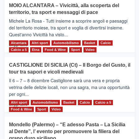
su
MOIO ALCANTARA – Vivicittà, alla scoperta del
Torna
territorio, tra sport e messaggi di pace
la
Supermaratona
Michele La Rosa - Tutti insieme a scoprire angoli e paesaggi
dell’Etna
del territorio moiese, tra sport e voglia di divertirsi insieme.
Quest'anno Vivicittà ha visto...
Alcantara
Leggi
Altri sport
Automobilismo
Basket
Calcio
Leggi tutto
di
Calcio a 5
Etna
Food & Wine
Sport
Video
più
su
CASTIGLIONE DI SICILIA (Ct) – Il Borgo del Gusto, il
MOIO
tour tra sapori e vicoli medievali
ALCANTARA
–
Il 6 – 7 – 8 dicembre Castiglione sarà una vera e propria
Vivicittà,
vetrina delle delizie locali, non una sagra, ma una opportunità
alla
per ogni...
scoperta
del
Altri sport
Leggi
Automobilismo
Basket
Calcio
Calcio a 5
Leggi tutto
territorio,
di
Food & Wine
Sport
Video
tra
più
sport
su
Mondello (Palermo) – “E adesso Pasta – La Sicilia
e
CASTIGLIONE
al Dente”, l’ evento per promuovere la filiera del
messaggi
DI
di
grano duro siciliano
SICILIA