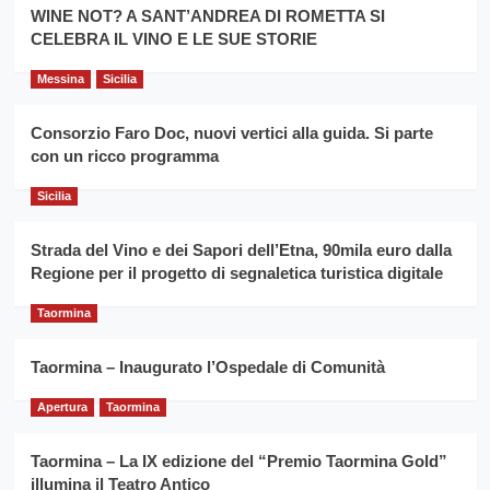
la
WINE NOT? A SANT’ANDREA DI ROMETTA SI
per
filiera
CELEBRA IL VINO E LE SUE STORIE
il
del
secondo
grano
anno
Messina
Sicilia
duro
consecutivo
siciliano
vince
Consorzio Faro Doc, nuovi vertici alla guida. Si parte
Franco
con un ricco programma
Caruso
Sicilia
Strada del Vino e dei Sapori dell’Etna, 90mila euro dalla
Regione per il progetto di segnaletica turistica digitale
Taormina
Taormina – Inaugurato l’Ospedale di Comunità
Apertura
Taormina
Taormina – La IX edizione del “Premio Taormina Gold”
illumina il Teatro Antico