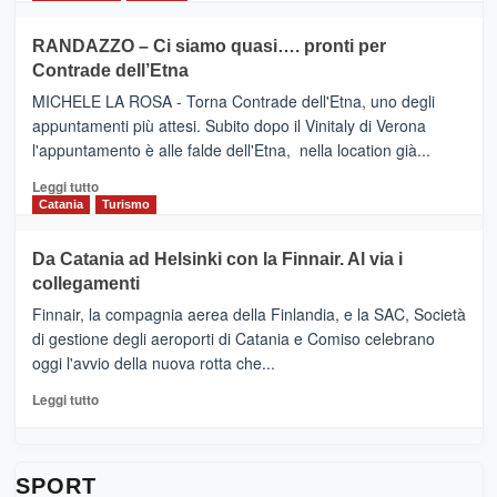
classifica
SEASONS
più
siciliana
PRESENTA
su
RANDAZZO – Ci siamo quasi…. pronti per
IL
VIAGRANDE
Contrade dell’Etna
NUOVO
(Ct)
SUMMER
–
MICHELE LA ROSA - Torna Contrade dell'Etna, uno degli
BOOK
Benanti
appuntamenti più attesi. Subito dopo il Vinitaly di Verona
CLUB
presenta
l'appuntamento è alle falde dell'Etna, nella location già...
“Vino
&
Leggi
Leggi tutto
Cultura
di
Catania
Turismo
2026”.
più
Le
su
Da Catania ad Helsinki con la Finnair. Al via i
tappe
RANDAZZO
collegamenti
dell’enoturismo
–
sull’Etna
Ci
Finnair, la compagnia aerea della Finlandia, e la SAC, Società
siamo
di gestione degli aeroporti di Catania e Comiso celebrano
quasi….
oggi l'avvio della nuova rotta che...
pronti
per
Leggi
Leggi tutto
Contrade
di
dell’Etna
più
su
Da
SPORT