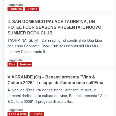
Catania
Leggi
Leggi tutto
e
di
Taormina
Turismo
Zanzibar
più
operato
su
IL SAN DOMENICO PALACE TAORMINA, UN
da
PIEDIMONTE
Neos
HOTEL FOUR SEASONS PRESENTA IL NUOVO
ETNEO
SUMMER BOOK CLUB
–
Meta
TAORMINA (Sicily) - Dai reading list condivisi da Dua Lipa
turistica
con il suo Service95 Book Club agli incontri del Miu Miu
privilegiata
Literary Club durante il...
secondo
i
Leggi
Leggi tutto
dati
di
Etna
Turismo
di
più
Airbnb.
su
VIAGRANDE (Ct) – Benanti presenta “Vino &
Anche
IL
la
Cultura 2026”. Le tappe dell’enoturismo sull’Etna
SAN
Valle
DOMENICO
Ai piedi dell'Etna, tra vigneti storici, architetture rurali e
Alcantara
PALACE
percorsi dedicati alla cultura del vino, Benanti presenta "Vino
nei
TAORMINA,
& Cultura 2026", il progetto di ospitalità...
primi
UN
posti
HOTEL
Leggi
Leggi tutto
nella
FOUR
di
Food & Wine
Turismo