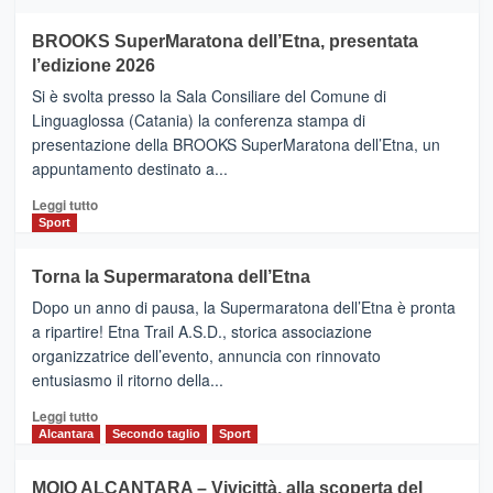
ad
Helsinki
BROOKS SuperMaratona dell’Etna, presentata
con
la
l’edizione 2026
Finnair.
Si è svolta presso la Sala Consiliare del Comune di
Al
Linguaglossa (Catania) la conferenza stampa di
via
presentazione della BROOKS SuperMaratona dell’Etna, un
i
appuntamento destinato a...
collegamenti
Leggi
Leggi tutto
di
Sport
più
su
Torna la Supermaratona dell’Etna
BROOKS
Dopo un anno di pausa, la Supermaratona dell’Etna è pronta
SuperMaratona
dell’Etna,
a ripartire! Etna Trail A.S.D., storica associazione
presentata
organizzatrice dell’evento, annuncia con rinnovato
l’edizione
entusiasmo il ritorno della...
2026
Leggi
Leggi tutto
di
Alcantara
Secondo taglio
Sport
più
su
MOIO ALCANTARA – Vivicittà, alla scoperta del