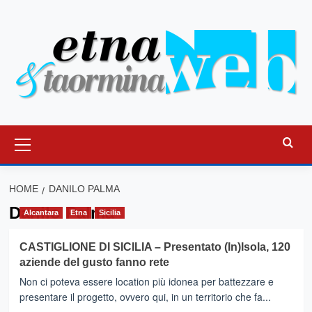
Vai
al
contenuto
Menu
principale
HOME
DANILO PALMA
Danilo Palma
Alcantara
Etna
Sicilia
CASTIGLIONE DI SICILIA – Presentato (In)Isola, 120
aziende del gusto fanno rete
Non ci poteva essere location più idonea per battezzare e
presentare il progetto, ovvero qui, in un territorio che fa...