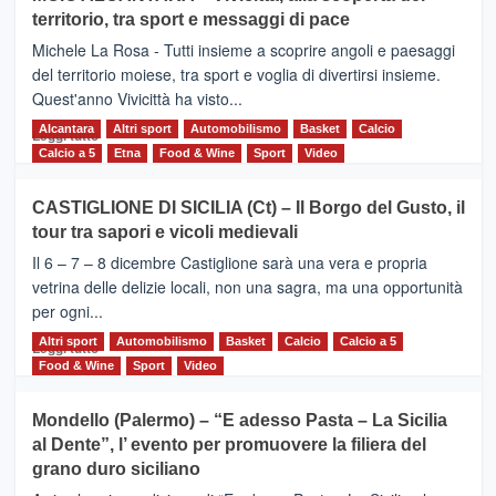
Torna
territorio, tra sport e messaggi di pace
la
Supermaratona
Michele La Rosa - Tutti insieme a scoprire angoli e paesaggi
dell’Etna
del territorio moiese, tra sport e voglia di divertirsi insieme.
Quest'anno Vivicittà ha visto...
Alcantara
Leggi
Altri sport
Automobilismo
Basket
Calcio
Leggi tutto
di
Calcio a 5
Etna
Food & Wine
Sport
Video
più
su
CASTIGLIONE DI SICILIA (Ct) – Il Borgo del Gusto, il
MOIO
tour tra sapori e vicoli medievali
ALCANTARA
–
Il 6 – 7 – 8 dicembre Castiglione sarà una vera e propria
Vivicittà,
vetrina delle delizie locali, non una sagra, ma una opportunità
alla
per ogni...
scoperta
del
Altri sport
Leggi
Automobilismo
Basket
Calcio
Calcio a 5
Leggi tutto
territorio,
di
Food & Wine
Sport
Video
tra
più
sport
su
Mondello (Palermo) – “E adesso Pasta – La Sicilia
e
CASTIGLIONE
al Dente”, l’ evento per promuovere la filiera del
messaggi
DI
di
grano duro siciliano
SICILIA
pace
(Ct)