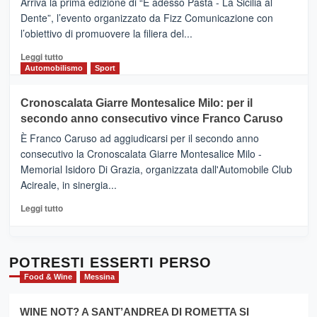
Arriva la prima edizione di “E adesso Pasta - La Sicilia al
–
Dente”, l’evento organizzato da Fizz Comunicazione con
Il
l’obiettivo di promuovere la filiera del...
Borgo
del
Leggi
Leggi tutto
Gusto,
di
Automobilismo
Sport
il
più
tour
su
Cronoscalata Giarre Montesalice Milo: per il
tra
Mondello
sapori
secondo anno consecutivo vince Franco Caruso
(Palermo)
e
–
È Franco Caruso ad aggiudicarsi per il secondo anno
vicoli
“E
consecutivo la Cronoscalata Giarre Montesalice Milo -
medievali
adesso
Memorial Isidoro Di Grazia, organizzata dall'Automobile Club
Pasta
Acireale, in sinergia...
–
La
Leggi
Leggi tutto
Sicilia
di
al
più
Dente”,
su
l’
Cronoscalata
POTRESTI ESSERTI PERSO
evento
Giarre
Food & Wine
Messina
per
Montesalice
promuovere
Milo:
la
WINE NOT? A SANT’ANDREA DI ROMETTA SI
per