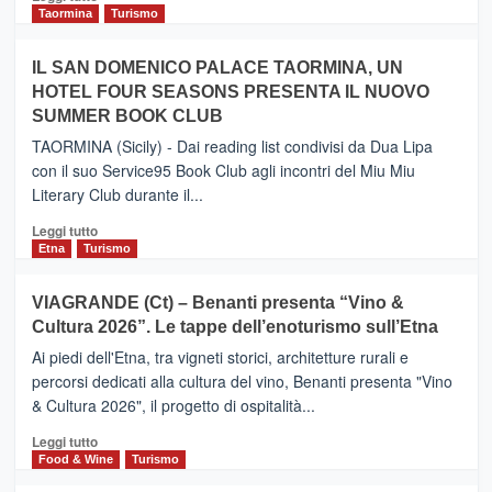
e
di
Taormina
Turismo
Zanzibar
più
operato
su
IL SAN DOMENICO PALACE TAORMINA, UN
da
PIEDIMONTE
Neos
HOTEL FOUR SEASONS PRESENTA IL NUOVO
ETNEO
SUMMER BOOK CLUB
–
Meta
TAORMINA (Sicily) - Dai reading list condivisi da Dua Lipa
turistica
con il suo Service95 Book Club agli incontri del Miu Miu
privilegiata
Literary Club durante il...
secondo
i
Leggi
Leggi tutto
dati
di
Etna
Turismo
di
più
Airbnb.
su
VIAGRANDE (Ct) – Benanti presenta “Vino &
Anche
IL
la
Cultura 2026”. Le tappe dell’enoturismo sull’Etna
SAN
Valle
DOMENICO
Ai piedi dell'Etna, tra vigneti storici, architetture rurali e
Alcantara
PALACE
percorsi dedicati alla cultura del vino, Benanti presenta "Vino
nei
TAORMINA,
& Cultura 2026", il progetto di ospitalità...
primi
UN
posti
HOTEL
Leggi
Leggi tutto
nella
FOUR
di
Food & Wine
Turismo
classifica
SEASONS
più