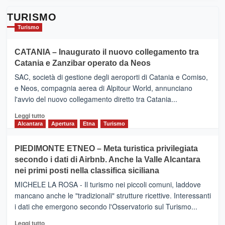
TURISMO
Turismo
CATANIA – Inaugurato il nuovo collegamento tra
Catania e Zanzibar operato da Neos
SAC, società di gestione degli aeroporti di Catania e Comiso,
e Neos, compagnia aerea di Alpitour World, annunciano
l'avvio del nuovo collegamento diretto tra Catania...
Leggi
Leggi tutto
di
Alcantara
Apertura
Etna
Turismo
più
su
PIEDIMONTE ETNEO – Meta turistica privilegiata
CATANIA
secondo i dati di Airbnb. Anche la Valle Alcantara
–
nei primi posti nella classifica siciliana
Inaugurato
il
MICHELE LA ROSA - Il turismo nei piccoli comuni, laddove
nuovo
mancano anche le "tradizionali" strutture ricettive. Interessanti
collegamento
i dati che emergono secondo l'Osservatorio sul Turismo...
tra
Catania
Leggi
Leggi tutto