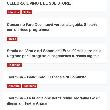
filiera
CELEBRA IL VINO E LE SUE STORIE
il
del
secondo
grano
anno
Messina
Sicilia
duro
consecutivo
siciliano
vince
Consorzio Faro Doc, nuovi vertici alla guida. Si parte
Franco
con un ricco programma
Caruso
Sicilia
Strada del Vino e dei Sapori dell’Etna, 90mila euro dalla
Regione per il progetto di segnaletica turistica digitale
Taormina
Taormina – Inaugurato l’Ospedale di Comunità
Apertura
Taormina
Taormina – La IX edizione del “Premio Taormina Gold”
illumina il Teatro Antico