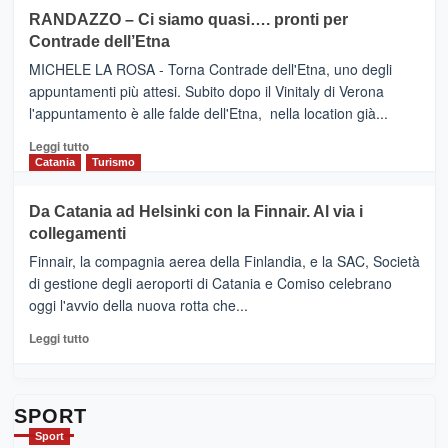
siciliana
PRESENTA
su
RANDAZZO – Ci siamo quasi…. pronti per
IL
VIAGRANDE
Contrade dell’Etna
NUOVO
(Ct)
SUMMER
–
MICHELE LA ROSA - Torna Contrade dell'Etna, uno degli
BOOK
Benanti
appuntamenti più attesi. Subito dopo il Vinitaly di Verona
CLUB
presenta
l'appuntamento è alle falde dell'Etna, nella location già...
“Vino
&
Leggi
Leggi tutto
Cultura
di
Catania
Turismo
2026”.
più
Le
su
Da Catania ad Helsinki con la Finnair. Al via i
tappe
RANDAZZO
collegamenti
dell’enoturismo
–
sull’Etna
Ci
Finnair, la compagnia aerea della Finlandia, e la SAC, Società
siamo
di gestione degli aeroporti di Catania e Comiso celebrano
quasi….
oggi l'avvio della nuova rotta che...
pronti
per
Leggi
Leggi tutto
Contrade
di
dell’Etna
più
su
Da
SPORT
Catania
Sport