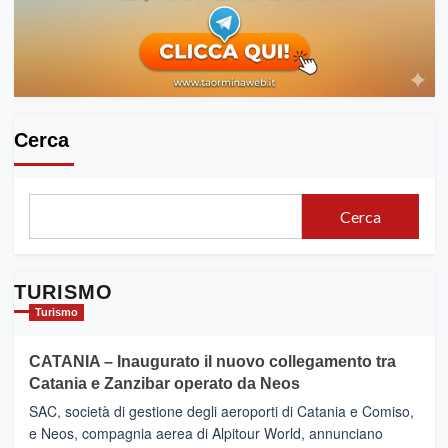
spettacoli
distanza
di
quasi
tremila
anni,
il
fascino
Cerca
del
fiume
per
rivivere
Cerca
mito
e
storia
TURISMO
Turismo
CATANIA – Inaugurato il nuovo collegamento tra
Catania e Zanzibar operato da Neos
SAC, società di gestione degli aeroporti di Catania e Comiso,
e Neos, compagnia aerea di Alpitour World, annunciano