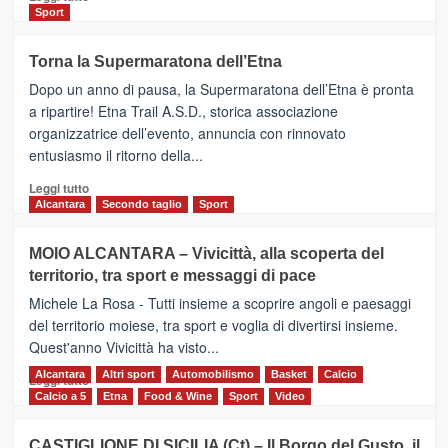
di
Sport
più
su
Torna la Supermaratona dell’Etna
BROOKS
Dopo un anno di pausa, la Supermaratona dell’Etna è pronta
SuperMaratona
dell’Etna,
a ripartire! Etna Trail A.S.D., storica associazione
presentata
organizzatrice dell’evento, annuncia con rinnovato
l’edizione
entusiasmo il ritorno della...
2026
Leggi
Leggi tutto
di
Alcantara
Secondo taglio
Sport
più
su
MOIO ALCANTARA – Vivicittà, alla scoperta del
Torna
territorio, tra sport e messaggi di pace
la
Supermaratona
Michele La Rosa - Tutti insieme a scoprire angoli e paesaggi
dell’Etna
del territorio moiese, tra sport e voglia di divertirsi insieme.
Quest'anno Vivicittà ha visto...
Alcantara
Leggi
Altri sport
Automobilismo
Basket
Calcio
Leggi tutto
di
Calcio a 5
Etna
Food & Wine
Sport
Video
più
su
CASTIGLIONE DI SICILIA (Ct) – Il Borgo del Gusto, il