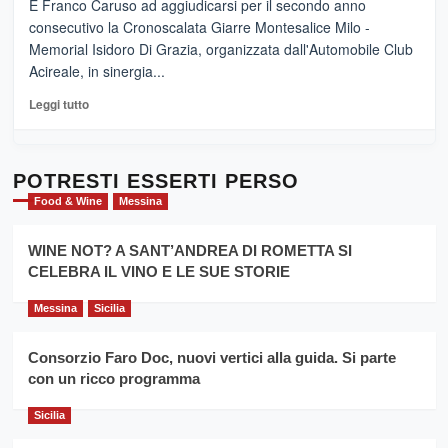
–
È Franco Caruso ad aggiudicarsi per il secondo anno
vicoli
“E
consecutivo la Cronoscalata Giarre Montesalice Milo -
medievali
adesso
Memorial Isidoro Di Grazia, organizzata dall'Automobile Club
Pasta
Acireale, in sinergia...
–
La
Leggi
Leggi tutto
Sicilia
di
al
più
Dente”,
su
l’
Cronoscalata
POTRESTI ESSERTI PERSO
evento
Giarre
Food & Wine
Messina
per
Montesalice
promuovere
Milo:
la
WINE NOT? A SANT’ANDREA DI ROMETTA SI
per
filiera
CELEBRA IL VINO E LE SUE STORIE
il
del
secondo
grano
anno
Messina
Sicilia
duro
consecutivo
siciliano
vince
Consorzio Faro Doc, nuovi vertici alla guida. Si parte
Franco
con un ricco programma
Caruso
Sicilia