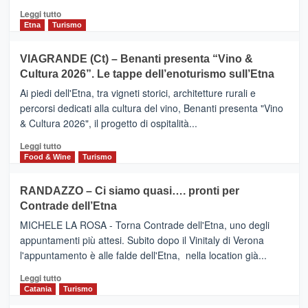
i
Leggi
Leggi tutto
dati
di
Etna
Turismo
di
più
Airbnb.
su
VIAGRANDE (Ct) – Benanti presenta “Vino &
Anche
IL
la
Cultura 2026”. Le tappe dell’enoturismo sull’Etna
SAN
Valle
DOMENICO
Ai piedi dell'Etna, tra vigneti storici, architetture rurali e
Alcantara
PALACE
percorsi dedicati alla cultura del vino, Benanti presenta "Vino
nei
TAORMINA,
& Cultura 2026", il progetto di ospitalità...
primi
UN
posti
HOTEL
Leggi
Leggi tutto
nella
FOUR
di
Food & Wine
Turismo
classifica
SEASONS
più
siciliana
PRESENTA
su
RANDAZZO – Ci siamo quasi…. pronti per
IL
VIAGRANDE
Contrade dell’Etna
NUOVO
(Ct)
SUMMER
–
MICHELE LA ROSA - Torna Contrade dell'Etna, uno degli
BOOK
Benanti
appuntamenti più attesi. Subito dopo il Vinitaly di Verona
CLUB
presenta
l'appuntamento è alle falde dell'Etna, nella location già...
“Vino
&
Leggi
Leggi tutto
Cultura
di
Catania
Turismo
2026”.
più