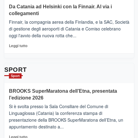
Le
su
Da Catania ad Helsinki con la Finnair. Al via i
tappe
RANDAZZO
collegamenti
dell’enoturismo
–
sull’Etna
Ci
Finnair, la compagnia aerea della Finlandia, e la SAC, Società
siamo
di gestione degli aeroporti di Catania e Comiso celebrano
quasi….
oggi l'avvio della nuova rotta che...
pronti
per
Leggi
Leggi tutto
Contrade
di
dell’Etna
più
su
Da
SPORT
Catania
Sport
ad
Helsinki
BROOKS SuperMaratona dell’Etna, presentata
con
la
l’edizione 2026
Finnair.
Si è svolta presso la Sala Consiliare del Comune di
Al
Linguaglossa (Catania) la conferenza stampa di
via
presentazione della BROOKS SuperMaratona dell’Etna, un
i
appuntamento destinato a...
collegamenti
Leggi
Leggi tutto