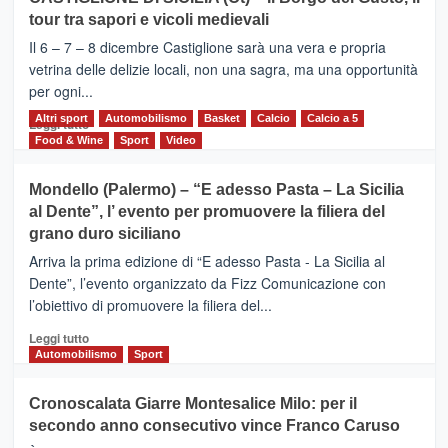
MOIO
tour tra sapori e vicoli medievali
ALCANTARA
–
Il 6 – 7 – 8 dicembre Castiglione sarà una vera e propria
Vivicittà,
vetrina delle delizie locali, non una sagra, ma una opportunità
alla
per ogni...
scoperta
del
Altri sport
Leggi
Automobilismo
Basket
Calcio
Calcio a 5
Leggi tutto
territorio,
di
Food & Wine
Sport
Video
tra
più
sport
su
Mondello (Palermo) – “E adesso Pasta – La Sicilia
e
CASTIGLIONE
al Dente”, l’ evento per promuovere la filiera del
messaggi
DI
di
grano duro siciliano
SICILIA
pace
(Ct)
Arriva la prima edizione di “E adesso Pasta - La Sicilia al
–
Dente”, l’evento organizzato da Fizz Comunicazione con
Il
l’obiettivo di promuovere la filiera del...
Borgo
del
Leggi
Leggi tutto
Gusto,
di
Automobilismo
Sport
il
più
tour
su
Cronoscalata Giarre Montesalice Milo: per il
tra
Mondello
sapori
secondo anno consecutivo vince Franco Caruso
(Palermo)
e