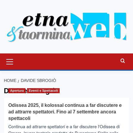
Vai
al
contenuto
Menu
principale
HOME
DAVIDE SBROGIÒ
Davide Sbrogiò
Apertura
Eventi e Spettacoli
Odissea 2025, il kolossal continua a far discutere e
ad attrarre spettatori. Fino al 7 settembre ancora
spettacoli
Continua ad attrarre spettatori e a far discutere l'Odissea di