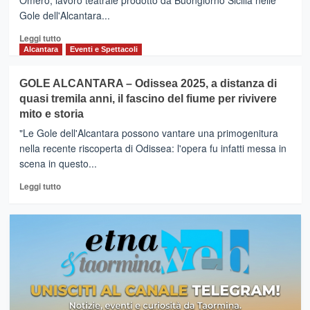
Omero, lavoro teatrale prodotto da Buongiorno Sicilia nelle
Gole dell'Alcantara...
Leggi
Leggi tutto
di
Alcantara
Eventi e Spettacoli
più
su
GOLE ALCANTARA – Odissea 2025, a distanza di
Odissea
quasi tremila anni, il fascino del fiume per rivivere
2025,
mito e storia
il
kolossal
"Le Gole dell'Alcantara possono vantare una primogenitura
continua
nella recente riscoperta di Odissea: l'opera fu infatti messa in
a
scena in questo...
far
discutere
Leggi
Leggi tutto
e
di
ad
più
attrarre
su
spettatori.
GOLE
Fino
ALCANTARA
al
–
7
Odissea
settembre
2025,
ancora
a