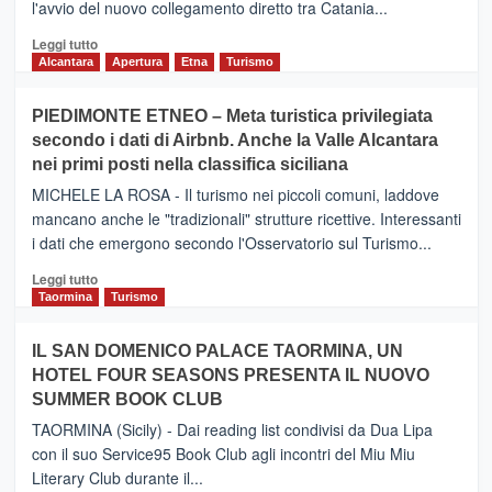
l'avvio del nuovo collegamento diretto tra Catania...
Leggi
Leggi tutto
di
Alcantara
Apertura
Etna
Turismo
più
su
PIEDIMONTE ETNEO – Meta turistica privilegiata
CATANIA
secondo i dati di Airbnb. Anche la Valle Alcantara
–
nei primi posti nella classifica siciliana
Inaugurato
il
MICHELE LA ROSA - Il turismo nei piccoli comuni, laddove
nuovo
mancano anche le "tradizionali" strutture ricettive. Interessanti
collegamento
i dati che emergono secondo l'Osservatorio sul Turismo...
tra
Catania
Leggi
Leggi tutto
e
di
Taormina
Turismo
Zanzibar
più
operato
su
IL SAN DOMENICO PALACE TAORMINA, UN
da
PIEDIMONTE
Neos
HOTEL FOUR SEASONS PRESENTA IL NUOVO
ETNEO
SUMMER BOOK CLUB
–
Meta
TAORMINA (Sicily) - Dai reading list condivisi da Dua Lipa
turistica
con il suo Service95 Book Club agli incontri del Miu Miu
privilegiata
Literary Club durante il...
secondo