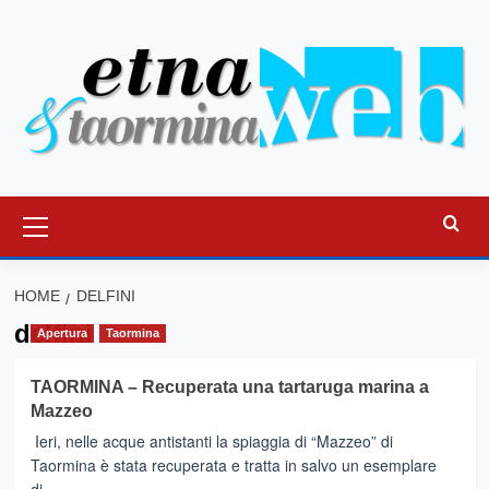
Vai
al
contenuto
Menu
principale
HOME
DELFINI
delfini
Apertura
Taormina
TAORMINA – Recuperata una tartaruga marina a
Mazzeo
Ieri, nelle acque antistanti la spiaggia di “Mazzeo” di
Taormina è stata recuperata e tratta in salvo un esemplare