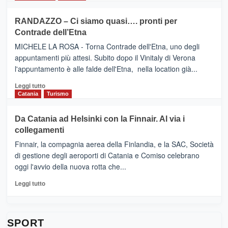
classifica
SEASONS
più
siciliana
PRESENTA
su
RANDAZZO – Ci siamo quasi…. pronti per
IL
VIAGRANDE
Contrade dell’Etna
NUOVO
(Ct)
SUMMER
–
MICHELE LA ROSA - Torna Contrade dell'Etna, uno degli
BOOK
Benanti
appuntamenti più attesi. Subito dopo il Vinitaly di Verona
CLUB
presenta
l'appuntamento è alle falde dell'Etna, nella location già...
“Vino
&
Leggi
Leggi tutto
Cultura
di
Catania
Turismo
2026”.
più
Le
su
Da Catania ad Helsinki con la Finnair. Al via i
tappe
RANDAZZO
collegamenti
dell’enoturismo
–
sull’Etna
Ci
Finnair, la compagnia aerea della Finlandia, e la SAC, Società
siamo
di gestione degli aeroporti di Catania e Comiso celebrano
quasi….
oggi l'avvio della nuova rotta che...
pronti
per
Leggi
Leggi tutto
Contrade
di
dell’Etna
più
su
Da
SPORT