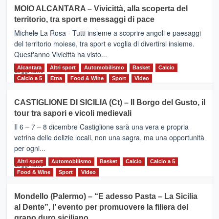
su
MOIO ALCANTARA – Vivicittà, alla scoperta del
Torna
territorio, tra sport e messaggi di pace
la
Supermaratona
Michele La Rosa - Tutti insieme a scoprire angoli e paesaggi
dell’Etna
del territorio moiese, tra sport e voglia di divertirsi insieme.
Quest'anno Vivicittà ha visto...
Alcantara
Leggi
Altri sport
Automobilismo
Basket
Calcio
Leggi tutto
di
Calcio a 5
Etna
Food & Wine
Sport
Video
più
su
CASTIGLIONE DI SICILIA (Ct) – Il Borgo del Gusto, il
MOIO
tour tra sapori e vicoli medievali
ALCANTARA
–
Il 6 – 7 – 8 dicembre Castiglione sarà una vera e propria
Vivicittà,
vetrina delle delizie locali, non una sagra, ma una opportunità
alla
per ogni...
scoperta
del
Altri sport
Leggi
Automobilismo
Basket
Calcio
Calcio a 5
Leggi tutto
territorio,
di
Food & Wine
Sport
Video
tra
più
sport
su
Mondello (Palermo) – “E adesso Pasta – La Sicilia
e
CASTIGLIONE
al Dente”, l’ evento per promuovere la filiera del
messaggi
DI
di
grano duro siciliano
SICILIA