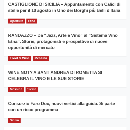
la
CASTIGLIONE DI SICILIA – Appuntamento con Calici di
per
filiera
stelle per il 10 agosto in Uno dei Borghi più Belli d’Italia
il
del
secondo
grano
anno
Apertura
Etna
duro
consecutivo
siciliano
vince
RANDAZZO – Da “Jazz, Arte e Vino” al “Sistema Vino
Franco
Etna”. Storie, protagonisti e prospettive di nuove
Caruso
opportunità di mercato
Food & Wine
Messina
WINE NOT? A SANT’ANDREA DI ROMETTA SI
CELEBRA IL VINO E LE SUE STORIE
Messina
Sicilia
Consorzio Faro Doc, nuovi vertici alla guida. Si parte
con un ricco programma
Sicilia