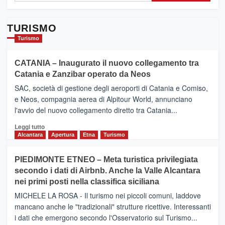
TURISMO
Turismo
CATANIA – Inaugurato il nuovo collegamento tra
Catania e Zanzibar operato da Neos
SAC, società di gestione degli aeroporti di Catania e Comiso,
e Neos, compagnia aerea di Alpitour World, annunciano
l'avvio del nuovo collegamento diretto tra Catania...
Leggi
Leggi tutto
di
Alcantara
Apertura
Etna
Turismo
più
su
PIEDIMONTE ETNEO – Meta turistica privilegiata
CATANIA
secondo i dati di Airbnb. Anche la Valle Alcantara
–
nei primi posti nella classifica siciliana
Inaugurato
il
MICHELE LA ROSA - Il turismo nei piccoli comuni, laddove
nuovo
mancano anche le "tradizionali" strutture ricettive. Interessanti
collegamento
i dati che emergono secondo l'Osservatorio sul Turismo...
tra