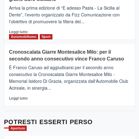
pace
(Ct)
Arriva la prima edizione di “E adesso Pasta - La Sicilia al
–
Dente”, l’evento organizzato da Fizz Comunicazione con
Il
l’obiettivo di promuovere la filiera del...
Borgo
del
Leggi
Leggi tutto
Gusto,
di
Automobilismo
Sport
il
più
tour
su
Cronoscalata Giarre Montesalice Milo: per il
tra
Mondello
sapori
secondo anno consecutivo vince Franco Caruso
(Palermo)
e
–
È Franco Caruso ad aggiudicarsi per il secondo anno
vicoli
“E
consecutivo la Cronoscalata Giarre Montesalice Milo -
medievali
adesso
Memorial Isidoro Di Grazia, organizzata dall'Automobile Club
Pasta
Acireale, in sinergia...
–
La
Leggi
Leggi tutto
Sicilia
di
al
più
Dente”,
su
l’
Cronoscalata
POTRESTI ESSERTI PERSO
evento
Giarre
Apertura
per
Montesalice
promuovere
Milo: