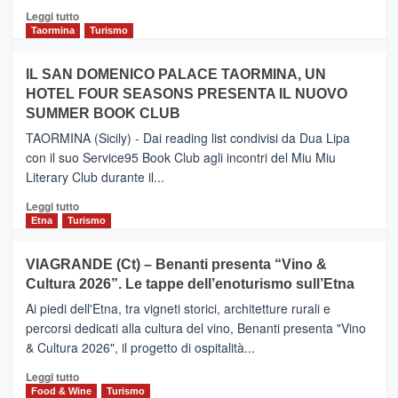
Catania
Leggi
Leggi tutto
e
di
Taormina
Turismo
Zanzibar
più
operato
su
IL SAN DOMENICO PALACE TAORMINA, UN
da
PIEDIMONTE
Neos
HOTEL FOUR SEASONS PRESENTA IL NUOVO
ETNEO
SUMMER BOOK CLUB
–
Meta
TAORMINA (Sicily) - Dai reading list condivisi da Dua Lipa
turistica
con il suo Service95 Book Club agli incontri del Miu Miu
privilegiata
Literary Club durante il...
secondo
i
Leggi
Leggi tutto
dati
di
Etna
Turismo
di
più
Airbnb.
su
VIAGRANDE (Ct) – Benanti presenta “Vino &
Anche
IL
la
Cultura 2026”. Le tappe dell’enoturismo sull’Etna
SAN
Valle
DOMENICO
Ai piedi dell'Etna, tra vigneti storici, architetture rurali e
Alcantara
PALACE
percorsi dedicati alla cultura del vino, Benanti presenta "Vino
nei
TAORMINA,
& Cultura 2026", il progetto di ospitalità...
primi
UN
posti
HOTEL
Leggi
Leggi tutto
nella
FOUR
di
Food & Wine
Turismo