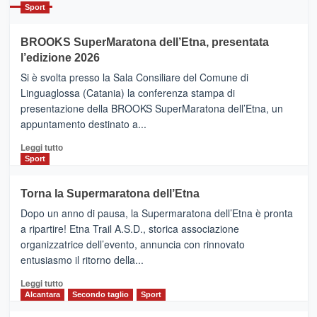
Catania
Sport
ad
Helsinki
BROOKS SuperMaratona dell’Etna, presentata
con
la
l’edizione 2026
Finnair.
Si è svolta presso la Sala Consiliare del Comune di
Al
Linguaglossa (Catania) la conferenza stampa di
via
presentazione della BROOKS SuperMaratona dell’Etna, un
i
appuntamento destinato a...
collegamenti
Leggi
Leggi tutto
di
Sport
più
su
Torna la Supermaratona dell’Etna
BROOKS
Dopo un anno di pausa, la Supermaratona dell’Etna è pronta
SuperMaratona
dell’Etna,
a ripartire! Etna Trail A.S.D., storica associazione
presentata
organizzatrice dell’evento, annuncia con rinnovato
l’edizione
entusiasmo il ritorno della...
2026
Leggi
Leggi tutto
di
Alcantara
Secondo taglio
Sport
più