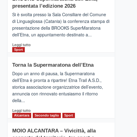
la
presentata l’edizione 2026
Finnair.
Si è svolta presso la Sala Consiliare del Comune
Al
di Linguaglossa (Catania) la conferenza stampa di
via
presentazione della BROOKS SuperMaratona
i
collegamenti
dell’Etna, un appuntamento destinato a...
Leggi
Leggi tutto
di
Sport
più
su
Torna la Supermaratona dell’Etna
BROOKS
SuperMaratona
Dopo un anno di pausa, la Supermaratona
dell’Etna,
dell’Etna è pronta a ripartire! Etna Trail A.S.D.,
presentata
storica associazione organizzatrice dell’evento,
l’edizione
annuncia con rinnovato entusiasmo il ritorno
2026
della...
Leggi
Leggi tutto
di
Alcantara
Secondo taglio
Sport
più
su
MOIO ALCANTARA – Vivicittà, alla
Torna