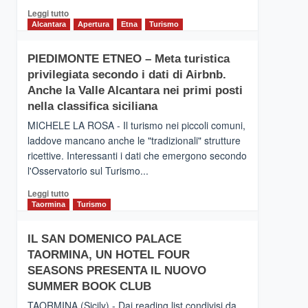
Leggi
Leggi tutto
di
Alcantara
Apertura
Etna
Turismo
più
su
PIEDIMONTE ETNEO – Meta turistica
CATANIA
privilegiata secondo i dati di Airbnb.
–
Inaugurato
Anche la Valle Alcantara nei primi posti
il
nella classifica siciliana
nuovo
MICHELE LA ROSA - Il turismo nei piccoli comuni,
collegamento
laddove mancano anche le "tradizionali" strutture
tra
ricettive. Interessanti i dati che emergono secondo
Catania
e
l'Osservatorio sul Turismo...
Zanzibar
Leggi
Leggi tutto
operato
di
Taormina
Turismo
da
più
Neos
su
IL SAN DOMENICO PALACE
PIEDIMONTE
TAORMINA, UN HOTEL FOUR
ETNEO
–
SEASONS PRESENTA IL NUOVO
Meta
SUMMER BOOK CLUB
turistica
TAORMINA (Sicily) - Dai reading list condivisi da