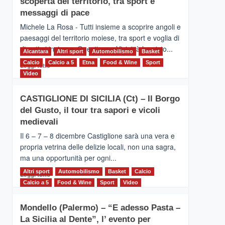
scoperta del territorio, tra sport e
la
Supermaratona
messaggi di pace
dell’Etna
Michele La Rosa - Tutti insieme a scoprire angoli e
paesaggi del territorio moiese, tra sport e voglia di
divertirsi insieme. Quest'anno Vivicittà ha visto...
Alcantara
Altri sport
Automobilismo
Basket
Calcio
Calcio a 5
Leggi
Etna
Food & Wine
Sport
Leggi tutto
di
Video
più
su
CASTIGLIONE DI SICILIA (Ct) – Il Borgo
MOIO
del Gusto, il tour tra sapori e vicoli
ALCANTARA
–
medievali
Vivicittà,
Il 6 – 7 – 8 dicembre Castiglione sarà una vera e
alla
propria vetrina delle delizie locali, non una sagra,
scoperta
ma una opportunità per ogni...
del
territorio,
Altri sport
Leggi
Automobilismo
Basket
Calcio
Leggi tutto
tra
di
Calcio a 5
Food & Wine
Sport
Video
sport
più
e
su
messaggi
Mondello (Palermo) – “E adesso Pasta –
CASTIGLIONE
di
La Sicilia al Dente”, l’ evento per
DI