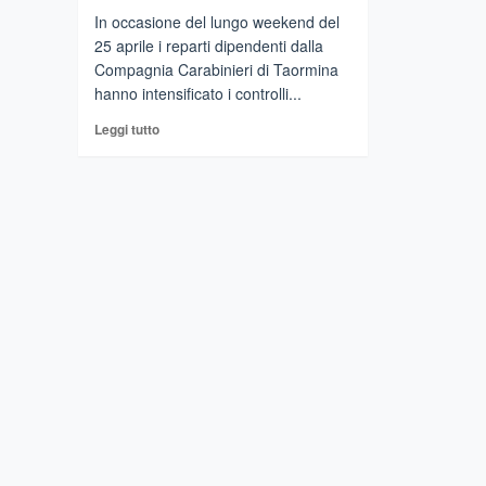
In occasione del lungo weekend del
25 aprile i reparti dipendenti dalla
Compagnia Carabinieri di Taormina
hanno intensificato i controlli...
Leggi
Leggi tutto
di
più
su
TAORMINA
–
Weekend
con
controlli
straordinari
dei
Carabinieri.
Sette
persone
denunciate