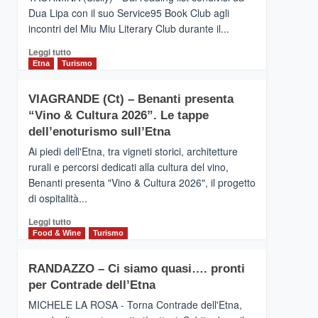
privilegiata
Dua Lipa con il suo Service95 Book Club agli
secondo
incontri del Miu Miu Literary Club durante il...
i
dati
Leggi
Leggi tutto
di
di
Etna
Turismo
Airbnb.
più
Anche
su
la
VIAGRANDE (Ct) – Benanti presenta
IL
Valle
“Vino & Cultura 2026”. Le tappe
SAN
Alcantara
DOMENICO
dell’enoturismo sull’Etna
nei
PALACE
primi
Ai piedi dell'Etna, tra vigneti storici, architetture
TAORMINA,
posti
rurali e percorsi dedicati alla cultura del vino,
UN
nella
Benanti presenta "Vino & Cultura 2026", il progetto
HOTEL
classifica
di ospitalità...
FOUR
siciliana
SEASONS
Leggi
Leggi tutto
PRESENTA
di
Food & Wine
Turismo
IL
più
NUOVO
su
SUMMER
RANDAZZO – Ci siamo quasi…. pronti
VIAGRANDE
BOOK
per Contrade dell’Etna
(Ct)
CLUB
–
MICHELE LA ROSA - Torna Contrade dell'Etna,
Benanti