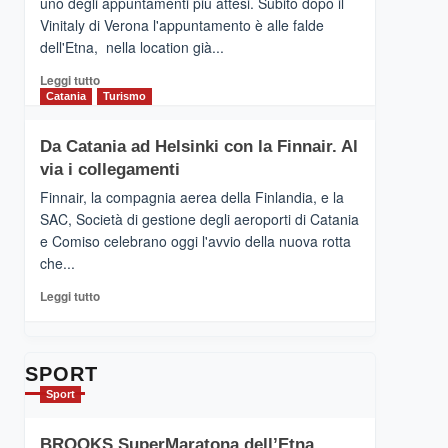
uno degli appuntamenti più attesi. Subito dopo il
presenta
Vinitaly di Verona l'appuntamento è alle falde
“Vino
dell'Etna, nella location già...
&
Cultura
Leggi
Leggi tutto
2026”.
di
Catania
Turismo
Le
più
tappe
su
Da Catania ad Helsinki con la Finnair. Al
dell’enoturismo
RANDAZZO
sull’Etna
via i collegamenti
–
Ci
Finnair, la compagnia aerea della Finlandia, e la
siamo
SAC, Società di gestione degli aeroporti di Catania
quasi….
e Comiso celebrano oggi l'avvio della nuova rotta
pronti
che...
per
Contrade
Leggi
Leggi tutto
dell’Etna
di
più
su
Da
SPORT
Catania
Sport
ad
Helsinki
BROOKS SuperMaratona dell’Etna,
con