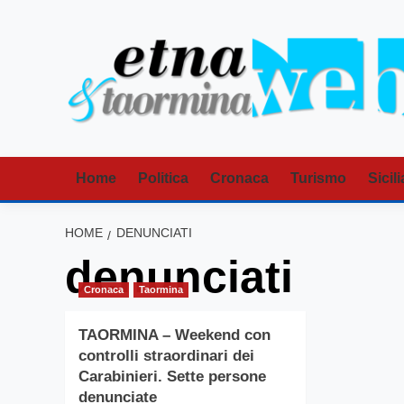
Vai
al
contenuto
Home
Politica
Cronaca
Turismo
Sicili
HOME
DENUNCIATI
denunciati
Cronaca
Taormina
TAORMINA – Weekend con
controlli straordinari dei
Carabinieri. Sette persone
denunciate