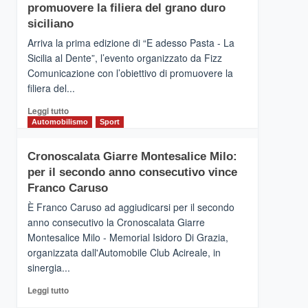
pace
SICILIA
promuovere la filiera del grano duro
(Ct)
siciliano
–
Arriva la prima edizione di “E adesso Pasta - La
Il
Sicilia al Dente”, l’evento organizzato da Fizz
Borgo
Comunicazione con l’obiettivo di promuovere la
del
Gusto,
filiera del...
il
Leggi
Leggi tutto
tour
di
Automobilismo
Sport
tra
più
sapori
su
e
Cronoscalata Giarre Montesalice Milo:
Mondello
vicoli
per il secondo anno consecutivo vince
(Palermo)
medievali
–
Franco Caruso
“E
È Franco Caruso ad aggiudicarsi per il secondo
adesso
anno consecutivo la Cronoscalata Giarre
Pasta
Montesalice Milo - Memorial Isidoro Di Grazia,
–
organizzata dall'Automobile Club Acireale, in
La
Sicilia
sinergia...
al
Leggi
Leggi tutto
Dente”,
di
l’