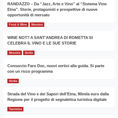
la
RANDAZZO – Da “Jazz, Arte e Vino” al “Sistema Vino
per
filiera
Etna”. Storie, protagonisti e prospettive di nuove
il
del
secondo
opportunità di mercato
grano
anno
duro
consecutivo
Food & Wine
Messina
siciliano
vince
Franco
WINE NOT? A SANT’ANDREA DI ROMETTA SI
Caruso
CELEBRA IL VINO E LE SUE STORIE
Messina
Sicilia
Consorzio Faro Doc, nuovi vertici alla guida. Si parte
con un ricco programma
Sicilia
Strada del Vino e dei Sapori dell’Etna, 90mila euro dalla
Regione per il progetto di segnaletica turistica digitale
Taormina