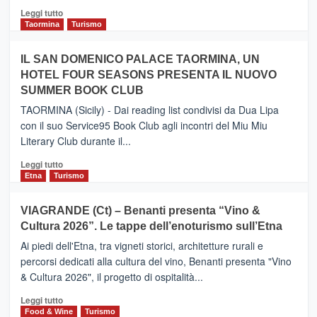
Catania
Leggi
Leggi tutto
e
di
Taormina
Turismo
Zanzibar
più
operato
su
IL SAN DOMENICO PALACE TAORMINA, UN
da
PIEDIMONTE
Neos
HOTEL FOUR SEASONS PRESENTA IL NUOVO
ETNEO
SUMMER BOOK CLUB
–
Meta
TAORMINA (Sicily) - Dai reading list condivisi da Dua Lipa
turistica
con il suo Service95 Book Club agli incontri del Miu Miu
privilegiata
Literary Club durante il...
secondo
i
Leggi
Leggi tutto
dati
di
Etna
Turismo
di
più
Airbnb.
su
VIAGRANDE (Ct) – Benanti presenta “Vino &
Anche
IL
la
Cultura 2026”. Le tappe dell’enoturismo sull’Etna
SAN
Valle
DOMENICO
Ai piedi dell'Etna, tra vigneti storici, architetture rurali e
Alcantara
PALACE
percorsi dedicati alla cultura del vino, Benanti presenta "Vino
nei
TAORMINA,
& Cultura 2026", il progetto di ospitalità...
primi
UN
posti
HOTEL
Leggi
Leggi tutto
nella
FOUR
di
Food & Wine
Turismo