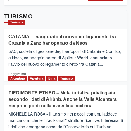
TURISMO
Turismo
CATANIA – Inaugurato il nuovo collegamento tra
Catania e Zanzibar operato da Neos
SAC, società di gestione degli aeroporti di Catania e Comiso,
e Neos, compagnia aerea di Alpitour World, annunciano
l'avvio del nuovo collegamento diretto tra Catania...
Leggi
Leggi tutto
di
Alcantara
Apertura
Etna
Turismo
più
su
PIEDIMONTE ETNEO – Meta turistica privilegiata
CATANIA
secondo i dati di Airbnb. Anche la Valle Alcantara
–
nei primi posti nella classifica siciliana
Inaugurato
il
MICHELE LA ROSA - Il turismo nei piccoli comuni, laddove
nuovo
mancano anche le "tradizionali" strutture ricettive. Interessanti
collegamento
i dati che emergono secondo l'Osservatorio sul Turismo...
tra