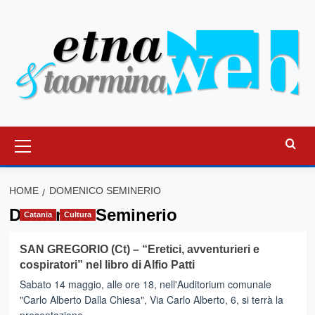
Vai
al
contenuto
Menu
principale
HOME
DOMENICO SEMINERIO
Domenico Seminerio
Catania
Cultura
SAN GREGORIO (Ct) – “Eretici, avventurieri e
cospiratori” nel libro di Alfio Patti
Sabato 14 maggio, alle ore 18, nell'Auditorium comunale
"Carlo Alberto Dalla Chiesa", Via Carlo Alberto, 6, si terrà la