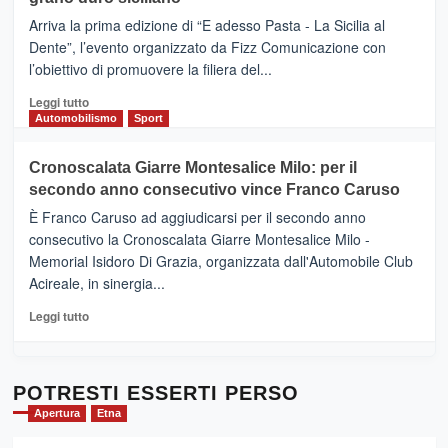
pace
(Ct)
Arriva la prima edizione di “E adesso Pasta - La Sicilia al
–
Dente”, l’evento organizzato da Fizz Comunicazione con
Il
l’obiettivo di promuovere la filiera del...
Borgo
del
Leggi
Leggi tutto
Gusto,
di
Automobilismo
Sport
il
più
tour
su
Cronoscalata Giarre Montesalice Milo: per il
tra
Mondello
sapori
secondo anno consecutivo vince Franco Caruso
(Palermo)
e
–
È Franco Caruso ad aggiudicarsi per il secondo anno
vicoli
“E
consecutivo la Cronoscalata Giarre Montesalice Milo -
medievali
adesso
Memorial Isidoro Di Grazia, organizzata dall'Automobile Club
Pasta
Acireale, in sinergia...
–
La
Leggi
Leggi tutto
Sicilia
di
al
più
Dente”,
su
l’
Cronoscalata
POTRESTI ESSERTI PERSO
evento
Giarre
Apertura
Etna
per
Montesalice
promuovere
Milo: