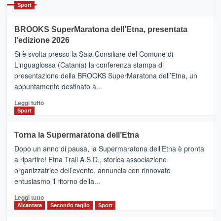
Catania
Sport
ad
Helsinki
BROOKS SuperMaratona dell’Etna, presentata
con
la
l’edizione 2026
Finnair.
Si è svolta presso la Sala Consiliare del Comune di
Al
Linguaglossa (Catania) la conferenza stampa di
via
presentazione della BROOKS SuperMaratona dell’Etna, un
i
appuntamento destinato a...
collegamenti
Leggi
Leggi tutto
di
Sport
più
su
Torna la Supermaratona dell’Etna
BROOKS
Dopo un anno di pausa, la Supermaratona dell’Etna è pronta
SuperMaratona
dell’Etna,
a ripartire! Etna Trail A.S.D., storica associazione
presentata
organizzatrice dell’evento, annuncia con rinnovato
l’edizione
entusiasmo il ritorno della...
2026
Leggi
Leggi tutto
di
Alcantara
Secondo taglio
Sport
più