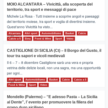
su
MOIO ALCANTARA – Vivicittà, alla scoperta del
Torna
territorio, tra sport e messaggi di pace
la
Supermaratona
Michele La Rosa - Tutti insieme a scoprire angoli e paesaggi
dell’Etna
del territorio moiese, tra sport e voglia di divertirsi insieme.
Quest'anno Vivicittà ha visto...
Alcantara
Leggi
Altri sport
Automobilismo
Basket
Calcio
Leggi tutto
di
Calcio a 5
Etna
Food & Wine
Sport
Video
più
su
CASTIGLIONE DI SICILIA (Ct) – Il Borgo del Gusto, il
MOIO
tour tra sapori e vicoli medievali
ALCANTARA
–
Il 6 – 7 – 8 dicembre Castiglione sarà una vera e propria
Vivicittà,
vetrina delle delizie locali, non una sagra, ma una opportunità
alla
per ogni...
scoperta
del
Altri sport
Leggi
Automobilismo
Basket
Calcio
Calcio a 5
Leggi tutto
territorio,
di
Food & Wine
Sport
Video
tra
più
sport
su
Mondello (Palermo) – “E adesso Pasta – La Sicilia
e
CASTIGLIONE
al Dente”, l’ evento per promuovere la filiera del
messaggi
DI
di
grano duro siciliano
SICILIA