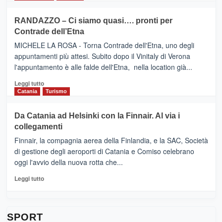
classifica
SEASONS
più
siciliana
PRESENTA
su
RANDAZZO – Ci siamo quasi…. pronti per
IL
VIAGRANDE
Contrade dell’Etna
NUOVO
(Ct)
SUMMER
–
MICHELE LA ROSA - Torna Contrade dell'Etna, uno degli
BOOK
Benanti
appuntamenti più attesi. Subito dopo il Vinitaly di Verona
CLUB
presenta
l'appuntamento è alle falde dell'Etna, nella location già...
“Vino
&
Leggi
Leggi tutto
Cultura
di
Catania
Turismo
2026”.
più
Le
su
Da Catania ad Helsinki con la Finnair. Al via i
tappe
RANDAZZO
collegamenti
dell’enoturismo
–
sull’Etna
Ci
Finnair, la compagnia aerea della Finlandia, e la SAC, Società
siamo
di gestione degli aeroporti di Catania e Comiso celebrano
quasi….
oggi l'avvio della nuova rotta che...
pronti
per
Leggi
Leggi tutto
Contrade
di
dell’Etna
più
su
Da
SPORT