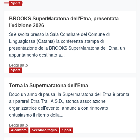
Catania
Sport
ad
Helsinki
BROOKS SuperMaratona dell’Etna, presentata
con
la
l’edizione 2026
Finnair.
Si è svolta presso la Sala Consiliare del Comune di
Al
Linguaglossa (Catania) la conferenza stampa di
via
presentazione della BROOKS SuperMaratona dell’Etna, un
i
appuntamento destinato a...
collegamenti
Leggi
Leggi tutto
di
Sport
più
su
Torna la Supermaratona dell’Etna
BROOKS
Dopo un anno di pausa, la Supermaratona dell’Etna è pronta
SuperMaratona
dell’Etna,
a ripartire! Etna Trail A.S.D., storica associazione
presentata
organizzatrice dell’evento, annuncia con rinnovato
l’edizione
entusiasmo il ritorno della...
2026
Leggi
Leggi tutto
di
Alcantara
Secondo taglio
Sport
più