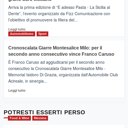
pace
(Ct)
Arriva la prima edizione di “E adesso Pasta - La Sicilia al
–
Dente”, l’evento organizzato da Fizz Comunicazione con
Il
l’obiettivo di promuovere la filiera del...
Borgo
del
Leggi
Leggi tutto
Gusto,
di
Automobilismo
Sport
il
più
tour
su
Cronoscalata Giarre Montesalice Milo: per il
tra
Mondello
sapori
secondo anno consecutivo vince Franco Caruso
(Palermo)
e
–
È Franco Caruso ad aggiudicarsi per il secondo anno
vicoli
“E
consecutivo la Cronoscalata Giarre Montesalice Milo -
medievali
adesso
Memorial Isidoro Di Grazia, organizzata dall'Automobile Club
Pasta
Acireale, in sinergia...
–
La
Leggi
Leggi tutto
Sicilia
di
al
più
Dente”,
su
l’
Cronoscalata
POTRESTI ESSERTI PERSO
evento
Giarre
Food & Wine
Messina
per
Montesalice
promuovere
Milo: