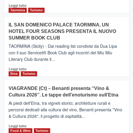
Catania
Leggi
Leggi tutto
e
di
Taormina
Turismo
Zanzibar
più
operato
su
IL SAN DOMENICO PALACE TAORMINA, UN
da
PIEDIMONTE
Neos
HOTEL FOUR SEASONS PRESENTA IL NUOVO
ETNEO
SUMMER BOOK CLUB
–
Meta
TAORMINA (Sicily) - Dai reading list condivisi da Dua Lipa
turistica
con il suo Service95 Book Club agli incontri del Miu Miu
privilegiata
Literary Club durante il...
secondo
i
Leggi
Leggi tutto
dati
di
Etna
Turismo
di
più
Airbnb.
su
VIAGRANDE (Ct) – Benanti presenta “Vino &
Anche
IL
la
Cultura 2026”. Le tappe dell’enoturismo sull’Etna
SAN
Valle
DOMENICO
Ai piedi dell'Etna, tra vigneti storici, architetture rurali e
Alcantara
PALACE
percorsi dedicati alla cultura del vino, Benanti presenta "Vino
nei
TAORMINA,
& Cultura 2026", il progetto di ospitalità...
primi
UN
posti
HOTEL
Leggi
Leggi tutto
nella
FOUR
di
Food & Wine
Turismo