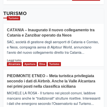
TURISMO
Turismo
CATANIA – Inaugurato il nuovo collegamento tra
Catania e Zanzibar operato da Neos
SAC, società di gestione degli aeroporti di Catania e Comiso,
e Neos, compagnia aerea di Alpitour World, annunciano
l'avvio del nuovo collegamento diretto tra Catania...
Leggi
Leggi tutto
di
Alcantara
Apertura
Etna
Turismo
più
su
PIEDIMONTE ETNEO – Meta turistica privilegiata
CATANIA
secondo i dati di Airbnb. Anche la Valle Alcantara
–
nei primi posti nella classifica siciliana
Inaugurato
il
MICHELE LA ROSA - Il turismo nei piccoli comuni, laddove
nuovo
mancano anche le "tradizionali" strutture ricettive. Interessanti
collegamento
i dati che emergono secondo l'Osservatorio sul Turismo...
tra