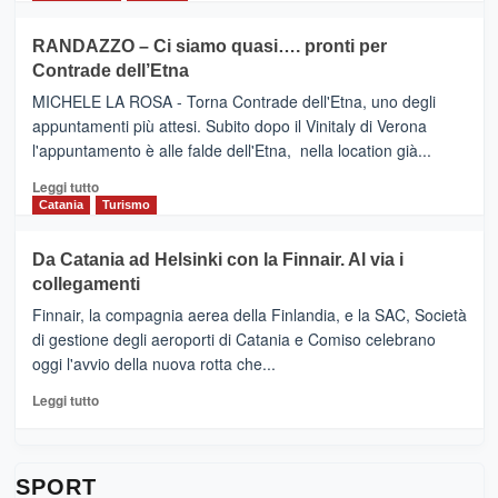
classifica
SEASONS
più
siciliana
PRESENTA
su
RANDAZZO – Ci siamo quasi…. pronti per
IL
VIAGRANDE
Contrade dell’Etna
NUOVO
(Ct)
SUMMER
–
MICHELE LA ROSA - Torna Contrade dell'Etna, uno degli
BOOK
Benanti
appuntamenti più attesi. Subito dopo il Vinitaly di Verona
CLUB
presenta
l'appuntamento è alle falde dell'Etna, nella location già...
“Vino
&
Leggi
Leggi tutto
Cultura
di
Catania
Turismo
2026”.
più
Le
su
Da Catania ad Helsinki con la Finnair. Al via i
tappe
RANDAZZO
collegamenti
dell’enoturismo
–
sull’Etna
Ci
Finnair, la compagnia aerea della Finlandia, e la SAC, Società
siamo
di gestione degli aeroporti di Catania e Comiso celebrano
quasi….
oggi l'avvio della nuova rotta che...
pronti
per
Leggi
Leggi tutto
Contrade
di
dell’Etna
più
su
Da
SPORT