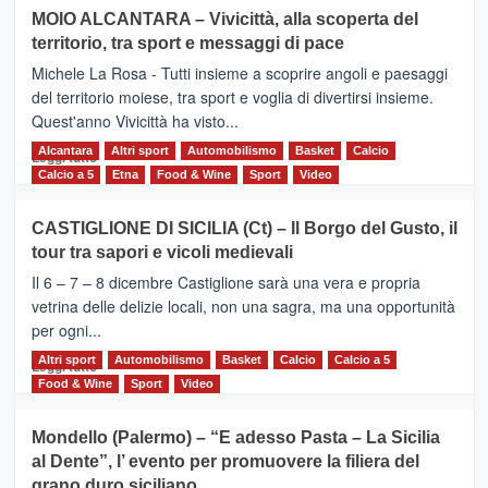
su
MOIO ALCANTARA – Vivicittà, alla scoperta del
Torna
territorio, tra sport e messaggi di pace
la
Supermaratona
Michele La Rosa - Tutti insieme a scoprire angoli e paesaggi
dell’Etna
del territorio moiese, tra sport e voglia di divertirsi insieme.
Quest'anno Vivicittà ha visto...
Alcantara
Leggi
Altri sport
Automobilismo
Basket
Calcio
Leggi tutto
di
Calcio a 5
Etna
Food & Wine
Sport
Video
più
su
CASTIGLIONE DI SICILIA (Ct) – Il Borgo del Gusto, il
MOIO
tour tra sapori e vicoli medievali
ALCANTARA
–
Il 6 – 7 – 8 dicembre Castiglione sarà una vera e propria
Vivicittà,
vetrina delle delizie locali, non una sagra, ma una opportunità
alla
per ogni...
scoperta
del
Altri sport
Leggi
Automobilismo
Basket
Calcio
Calcio a 5
Leggi tutto
territorio,
di
Food & Wine
Sport
Video
tra
più
sport
su
Mondello (Palermo) – “E adesso Pasta – La Sicilia
e
CASTIGLIONE
al Dente”, l’ evento per promuovere la filiera del
messaggi
DI
di
grano duro siciliano
SICILIA