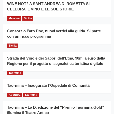
la
WINE NOT? A SANT’ANDREA DI ROMETTA SI
per
filiera
CELEBRA IL VINO E LE SUE STORIE
il
del
secondo
grano
anno
Messina
Sicilia
duro
consecutivo
siciliano
vince
Consorzio Faro Doc, nuovi vertici alla guida. Si parte
Franco
con un ricco programma
Caruso
Sicilia
Strada del Vino e dei Sapori dell’Etna, 90mila euro dalla
Regione per il progetto di segnaletica turistica digitale
Taormina
Taormina – Inaugurato l’Ospedale di Comunità
Apertura
Taormina
Taormina – La IX edizione del “Premio Taormina Gold”
illumina il Teatro Antico