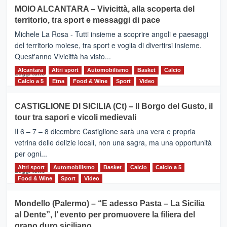
su
MOIO ALCANTARA – Vivicittà, alla scoperta del
Torna
territorio, tra sport e messaggi di pace
la
Supermaratona
Michele La Rosa - Tutti insieme a scoprire angoli e paesaggi
dell’Etna
del territorio moiese, tra sport e voglia di divertirsi insieme.
Quest'anno Vivicittà ha visto...
Alcantara
Leggi
Altri sport
Automobilismo
Basket
Calcio
Leggi tutto
di
Calcio a 5
Etna
Food & Wine
Sport
Video
più
su
CASTIGLIONE DI SICILIA (Ct) – Il Borgo del Gusto, il
MOIO
tour tra sapori e vicoli medievali
ALCANTARA
–
Il 6 – 7 – 8 dicembre Castiglione sarà una vera e propria
Vivicittà,
vetrina delle delizie locali, non una sagra, ma una opportunità
alla
per ogni...
scoperta
del
Altri sport
Leggi
Automobilismo
Basket
Calcio
Calcio a 5
Leggi tutto
territorio,
di
Food & Wine
Sport
Video
tra
più
sport
su
Mondello (Palermo) – “E adesso Pasta – La Sicilia
e
CASTIGLIONE
al Dente”, l’ evento per promuovere la filiera del
messaggi
DI
di
grano duro siciliano
SICILIA