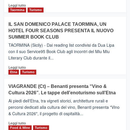
Catania
Leggi
Leggi tutto
e
di
Taormina
Turismo
Zanzibar
più
operato
su
IL SAN DOMENICO PALACE TAORMINA, UN
da
PIEDIMONTE
Neos
HOTEL FOUR SEASONS PRESENTA IL NUOVO
ETNEO
SUMMER BOOK CLUB
–
Meta
TAORMINA (Sicily) - Dai reading list condivisi da Dua Lipa
turistica
con il suo Service95 Book Club agli incontri del Miu Miu
privilegiata
Literary Club durante il...
secondo
i
Leggi
Leggi tutto
dati
di
Etna
Turismo
di
più
Airbnb.
su
VIAGRANDE (Ct) – Benanti presenta “Vino &
Anche
IL
la
Cultura 2026”. Le tappe dell’enoturismo sull’Etna
SAN
Valle
DOMENICO
Ai piedi dell'Etna, tra vigneti storici, architetture rurali e
Alcantara
PALACE
percorsi dedicati alla cultura del vino, Benanti presenta "Vino
nei
TAORMINA,
& Cultura 2026", il progetto di ospitalità...
primi
UN
posti
HOTEL
Leggi
Leggi tutto
nella
FOUR
di
Food & Wine
Turismo