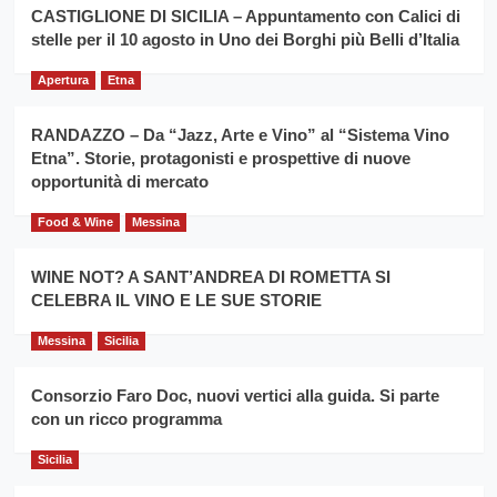
la
CASTIGLIONE DI SICILIA – Appuntamento con Calici di
per
filiera
stelle per il 10 agosto in Uno dei Borghi più Belli d’Italia
il
del
secondo
grano
anno
Apertura
Etna
duro
consecutivo
siciliano
vince
RANDAZZO – Da “Jazz, Arte e Vino” al “Sistema Vino
Franco
Etna”. Storie, protagonisti e prospettive di nuove
Caruso
opportunità di mercato
Food & Wine
Messina
WINE NOT? A SANT’ANDREA DI ROMETTA SI
CELEBRA IL VINO E LE SUE STORIE
Messina
Sicilia
Consorzio Faro Doc, nuovi vertici alla guida. Si parte
con un ricco programma
Sicilia