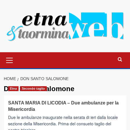
Vai
al
contenuto
Menu
principale
HOME
DON SANTO SALOMONE
Don Santo Salomone
Etna
Secondo taglio
SANTA MARIA DI LICODIA – Due ambulanze per la
Misericordia
Due le ambulanze inaugurate nella serata di ieri dalla locale
sezione della Misericordia. Prima del consueto taglio del