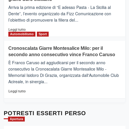
pace
(Ct)
Arriva la prima edizione di “E adesso Pasta - La Sicilia al
–
Dente”, l’evento organizzato da Fizz Comunicazione con
Il
l’obiettivo di promuovere la filiera del...
Borgo
del
Leggi
Leggi tutto
Gusto,
di
Automobilismo
Sport
il
più
tour
su
Cronoscalata Giarre Montesalice Milo: per il
tra
Mondello
sapori
secondo anno consecutivo vince Franco Caruso
(Palermo)
e
–
È Franco Caruso ad aggiudicarsi per il secondo anno
vicoli
“E
consecutivo la Cronoscalata Giarre Montesalice Milo -
medievali
adesso
Memorial Isidoro Di Grazia, organizzata dall'Automobile Club
Pasta
Acireale, in sinergia...
–
La
Leggi
Leggi tutto
Sicilia
di
al
più
Dente”,
su
l’
Cronoscalata
POTRESTI ESSERTI PERSO
evento
Giarre
Apertura
per
Montesalice
promuovere
Milo: