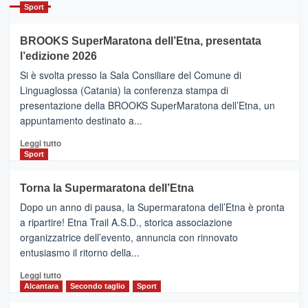
Catania
Sport
ad
Helsinki
BROOKS SuperMaratona dell’Etna, presentata
con
la
l’edizione 2026
Finnair.
Si è svolta presso la Sala Consiliare del Comune di
Al
Linguaglossa (Catania) la conferenza stampa di
via
presentazione della BROOKS SuperMaratona dell’Etna, un
i
appuntamento destinato a...
collegamenti
Leggi
Leggi tutto
di
Sport
più
su
Torna la Supermaratona dell’Etna
BROOKS
Dopo un anno di pausa, la Supermaratona dell’Etna è pronta
SuperMaratona
dell’Etna,
a ripartire! Etna Trail A.S.D., storica associazione
presentata
organizzatrice dell’evento, annuncia con rinnovato
l’edizione
entusiasmo il ritorno della...
2026
Leggi
Leggi tutto
di
Alcantara
Secondo taglio
Sport
più