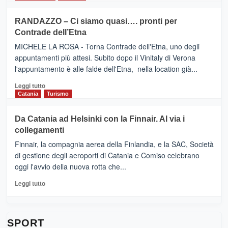
classifica
SEASONS
più
siciliana
PRESENTA
su
RANDAZZO – Ci siamo quasi…. pronti per
IL
VIAGRANDE
Contrade dell’Etna
NUOVO
(Ct)
SUMMER
–
MICHELE LA ROSA - Torna Contrade dell'Etna, uno degli
BOOK
Benanti
appuntamenti più attesi. Subito dopo il Vinitaly di Verona
CLUB
presenta
l'appuntamento è alle falde dell'Etna, nella location già...
“Vino
&
Leggi
Leggi tutto
Cultura
di
Catania
Turismo
2026”.
più
Le
su
Da Catania ad Helsinki con la Finnair. Al via i
tappe
RANDAZZO
collegamenti
dell’enoturismo
–
sull’Etna
Ci
Finnair, la compagnia aerea della Finlandia, e la SAC, Società
siamo
di gestione degli aeroporti di Catania e Comiso celebrano
quasi….
oggi l'avvio della nuova rotta che...
pronti
per
Leggi
Leggi tutto
Contrade
di
dell’Etna
più
su
Da
SPORT