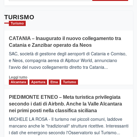
TURISMO
Turismo
CATANIA – Inaugurato il nuovo collegamento tra
Catania e Zanzibar operato da Neos
SAC, società di gestione degli aeroporti di Catania e Comiso,
e Neos, compagnia aerea di Alpitour World, annunciano
l'avvio del nuovo collegamento diretto tra Catania...
Leggi
Leggi tutto
di
Alcantara
Apertura
Etna
Turismo
più
su
PIEDIMONTE ETNEO – Meta turistica privilegiata
CATANIA
secondo i dati di Airbnb. Anche la Valle Alcantara
–
nei primi posti nella classifica siciliana
Inaugurato
il
MICHELE LA ROSA - Il turismo nei piccoli comuni, laddove
nuovo
mancano anche le "tradizionali" strutture ricettive. Interessanti
collegamento
i dati che emergono secondo l'Osservatorio sul Turismo...
tra