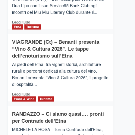
privilegiata
Dua Lipa con il suo Service95 Book Club agli
secondo
incontri del Miu Miu Literary Club durante il...
i
dati
Leggi
Leggi tutto
di
di
Etna
Turismo
Airbnb.
più
Anche
su
la
VIAGRANDE (Ct) – Benanti presenta
IL
Valle
“Vino & Cultura 2026”. Le tappe
SAN
Alcantara
DOMENICO
dell’enoturismo sull’Etna
nei
PALACE
primi
Ai piedi dell'Etna, tra vigneti storici, architetture
TAORMINA,
posti
rurali e percorsi dedicati alla cultura del vino,
UN
nella
Benanti presenta "Vino & Cultura 2026", il progetto
HOTEL
classifica
di ospitalità...
FOUR
siciliana
SEASONS
Leggi
Leggi tutto
PRESENTA
di
Food & Wine
Turismo
IL
più
NUOVO
su
SUMMER
RANDAZZO – Ci siamo quasi…. pronti
VIAGRANDE
BOOK
per Contrade dell’Etna
(Ct)
CLUB
–
MICHELE LA ROSA - Torna Contrade dell'Etna,
Benanti