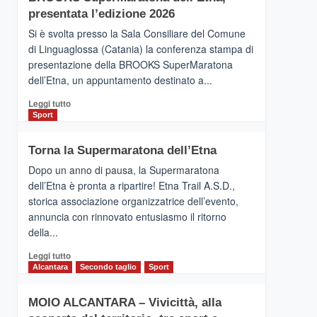
la
presentata l’edizione 2026
Finnair.
Si è svolta presso la Sala Consiliare del Comune
Al
di Linguaglossa (Catania) la conferenza stampa di
via
presentazione della BROOKS SuperMaratona
i
collegamenti
dell’Etna, un appuntamento destinato a...
Leggi
Leggi tutto
di
Sport
più
su
Torna la Supermaratona dell’Etna
BROOKS
SuperMaratona
Dopo un anno di pausa, la Supermaratona
dell’Etna,
dell’Etna è pronta a ripartire! Etna Trail A.S.D.,
presentata
storica associazione organizzatrice dell’evento,
l’edizione
annuncia con rinnovato entusiasmo il ritorno
2026
della...
Leggi
Leggi tutto
di
Alcantara
Secondo taglio
Sport
più
su
MOIO ALCANTARA – Vivicittà, alla
Torna