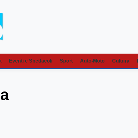
a
Eventi e Spettacoli
Sport
Auto-Moto
Cultura
ga