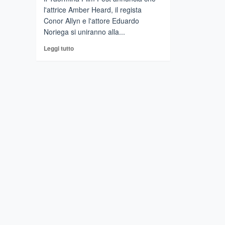
l'attrice Amber Heard, il regista
Conor Allyn e l'attore Eduardo
Noriega si uniranno alla...
Leggi
Leggi tutto
di
più
su
AMBER
HEARD
ENTRA
A
FAR
PARTE
DEL
69°
TAORMINA
FILM
FEST