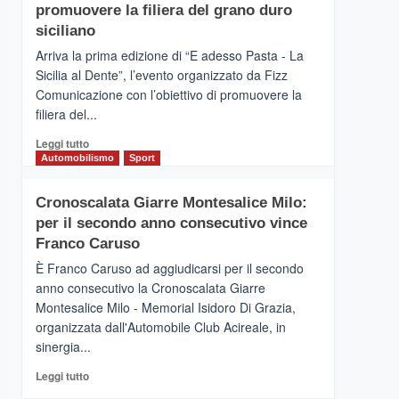
pace
SICILIA
promuovere la filiera del grano duro
(Ct)
siciliano
–
Arriva la prima edizione di “E adesso Pasta - La
Il
Sicilia al Dente”, l’evento organizzato da Fizz
Borgo
Comunicazione con l’obiettivo di promuovere la
del
Gusto,
filiera del...
il
Leggi
Leggi tutto
tour
di
Automobilismo
Sport
tra
più
sapori
su
e
Cronoscalata Giarre Montesalice Milo:
Mondello
vicoli
per il secondo anno consecutivo vince
(Palermo)
medievali
–
Franco Caruso
“E
È Franco Caruso ad aggiudicarsi per il secondo
adesso
anno consecutivo la Cronoscalata Giarre
Pasta
Montesalice Milo - Memorial Isidoro Di Grazia,
–
organizzata dall'Automobile Club Acireale, in
La
Sicilia
sinergia...
al
Leggi
Leggi tutto
Dente”,
di
l’