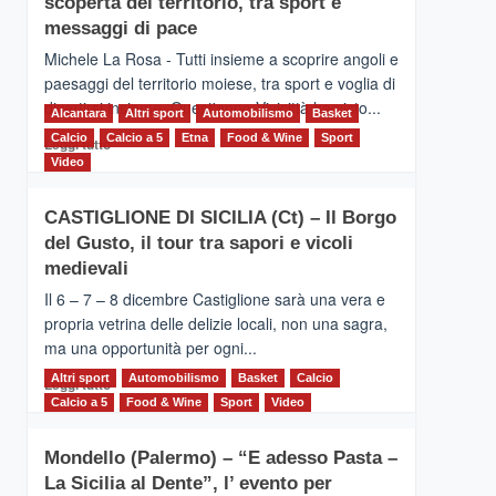
scoperta del territorio, tra sport e
la
Supermaratona
messaggi di pace
dell’Etna
Michele La Rosa - Tutti insieme a scoprire angoli e
paesaggi del territorio moiese, tra sport e voglia di
divertirsi insieme. Quest'anno Vivicittà ha visto...
Alcantara
Altri sport
Automobilismo
Basket
Calcio
Calcio a 5
Leggi
Etna
Food & Wine
Sport
Leggi tutto
di
Video
più
su
CASTIGLIONE DI SICILIA (Ct) – Il Borgo
MOIO
del Gusto, il tour tra sapori e vicoli
ALCANTARA
–
medievali
Vivicittà,
Il 6 – 7 – 8 dicembre Castiglione sarà una vera e
alla
propria vetrina delle delizie locali, non una sagra,
scoperta
ma una opportunità per ogni...
del
territorio,
Altri sport
Leggi
Automobilismo
Basket
Calcio
Leggi tutto
tra
di
Calcio a 5
Food & Wine
Sport
Video
sport
più
e
su
messaggi
Mondello (Palermo) – “E adesso Pasta –
CASTIGLIONE
di
La Sicilia al Dente”, l’ evento per
DI