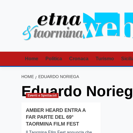
Vai
al
contenuto
Home
Politica
Cronaca
Turismo
Sicili
HOME
EDUARDO NORIEGA
Eduardo Norie
Eventi e Spettacoli
AMBER HEARD ENTRA A
FAR PARTE DEL 69°
TAORMINA FILM FEST
Il Taormina Film Fest annuncia che