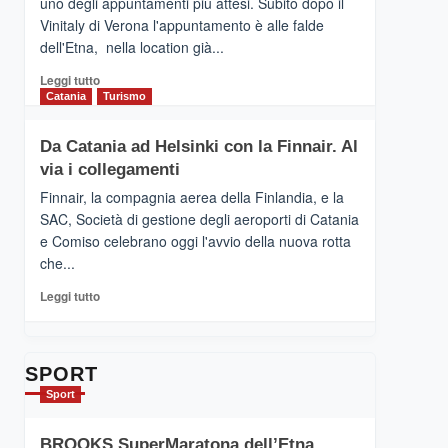
uno degli appuntamenti più attesi. Subito dopo il
presenta
Vinitaly di Verona l'appuntamento è alle falde
“Vino
dell'Etna, nella location già...
&
Cultura
Leggi
Leggi tutto
2026”.
di
Catania
Turismo
Le
più
tappe
su
Da Catania ad Helsinki con la Finnair. Al
dell’enoturismo
RANDAZZO
sull’Etna
via i collegamenti
–
Ci
Finnair, la compagnia aerea della Finlandia, e la
siamo
SAC, Società di gestione degli aeroporti di Catania
quasi….
e Comiso celebrano oggi l'avvio della nuova rotta
pronti
che...
per
Contrade
Leggi
Leggi tutto
dell’Etna
di
più
su
Da
SPORT
Catania
Sport
ad
Helsinki
BROOKS SuperMaratona dell’Etna,
con