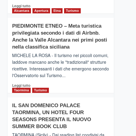
Leggi
Leggi tutto
di
Alcantara
Apertura
Etna
Turismo
più
su
PIEDIMONTE ETNEO – Meta turistica
CATANIA
privilegiata secondo i dati di Airbnb.
–
Inaugurato
Anche la Valle Alcantara nei primi posti
il
nella classifica siciliana
nuovo
MICHELE LA ROSA - Il turismo nei piccoli comuni,
collegamento
laddove mancano anche le "tradizionali" strutture
tra
ricettive. Interessanti i dati che emergono secondo
Catania
e
l'Osservatorio sul Turismo...
Zanzibar
Leggi
Leggi tutto
operato
di
Taormina
Turismo
da
più
Neos
su
IL SAN DOMENICO PALACE
PIEDIMONTE
TAORMINA, UN HOTEL FOUR
ETNEO
–
SEASONS PRESENTA IL NUOVO
Meta
SUMMER BOOK CLUB
turistica
TAORMINA (Sicily) - Dai reading list condivisi da