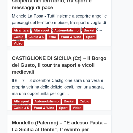
scoperta del territorio, tra sport e
la
Supermaratona
messaggi di pace
dell’Etna
Michele La Rosa - Tutti insieme a scoprire angoli e
paesaggi del territorio moiese, tra sport e voglia di
divertirsi insieme. Quest'anno Vivicittà ha visto...
Alcantara
Altri sport
Automobilismo
Basket
Calcio
Calcio a 5
Leggi
Etna
Food & Wine
Sport
Leggi tutto
di
Video
più
su
CASTIGLIONE DI SICILIA (Ct) – Il Borgo
MOIO
del Gusto, il tour tra sapori e vicoli
ALCANTARA
–
medievali
Vivicittà,
Il 6 – 7 – 8 dicembre Castiglione sarà una vera e
alla
propria vetrina delle delizie locali, non una sagra,
scoperta
ma una opportunità per ogni...
del
territorio,
Altri sport
Leggi
Automobilismo
Basket
Calcio
Leggi tutto
tra
di
Calcio a 5
Food & Wine
Sport
Video
sport
più
e
su
messaggi
Mondello (Palermo) – “E adesso Pasta –
CASTIGLIONE
di
La Sicilia al Dente”, l’ evento per
DI