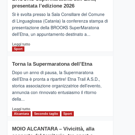
la
presentata l’edizione 2026
Finnair.
Si è svolta presso la Sala Consiliare del Comune
Al
di Linguaglossa (Catania) la conferenza stampa di
via
presentazione della BROOKS SuperMaratona
i
collegamenti
dell’Etna, un appuntamento destinato a...
Leggi
Leggi tutto
di
Sport
più
su
Torna la Supermaratona dell’Etna
BROOKS
SuperMaratona
Dopo un anno di pausa, la Supermaratona
dell’Etna,
dell’Etna è pronta a ripartire! Etna Trail A.S.D.,
presentata
storica associazione organizzatrice dell’evento,
l’edizione
annuncia con rinnovato entusiasmo il ritorno
2026
della...
Leggi
Leggi tutto
di
Alcantara
Secondo taglio
Sport
più
su
MOIO ALCANTARA – Vivicittà, alla
Torna