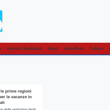
a
Eventi e Spettacoli
Sport
Auto-Moto
Cultura
a le prime regioni
per le vacanze in
ali
a delle restrizioni degli