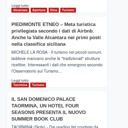
Leggi
Leggi tutto
di
Alcantara
Apertura
Etna
Turismo
più
su
PIEDIMONTE ETNEO – Meta turistica
CATANIA
privilegiata secondo i dati di Airbnb.
–
Inaugurato
Anche la Valle Alcantara nei primi posti
il
nella classifica siciliana
nuovo
MICHELE LA ROSA - Il turismo nei piccoli comuni,
collegamento
laddove mancano anche le "tradizionali" strutture
tra
ricettive. Interessanti i dati che emergono secondo
Catania
e
l'Osservatorio sul Turismo...
Zanzibar
Leggi
Leggi tutto
operato
di
Taormina
Turismo
da
più
Neos
su
IL SAN DOMENICO PALACE
PIEDIMONTE
TAORMINA, UN HOTEL FOUR
ETNEO
–
SEASONS PRESENTA IL NUOVO
Meta
SUMMER BOOK CLUB
turistica
TAORMINA (Sicily) - Dai reading list condivisi da