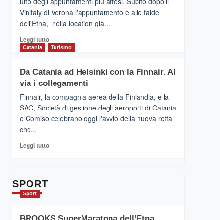
uno degli appuntamenti più attesi. Subito dopo il
presenta
Vinitaly di Verona l'appuntamento è alle falde
“Vino
dell'Etna, nella location già...
&
Cultura
Leggi
Leggi tutto
2026”.
di
Catania
Turismo
Le
più
tappe
su
Da Catania ad Helsinki con la Finnair. Al
dell’enoturismo
RANDAZZO
sull’Etna
via i collegamenti
–
Ci
Finnair, la compagnia aerea della Finlandia, e la
siamo
SAC, Società di gestione degli aeroporti di Catania
quasi….
e Comiso celebrano oggi l'avvio della nuova rotta
pronti
che...
per
Contrade
Leggi
Leggi tutto
dell’Etna
di
più
su
Da
SPORT
Catania
Sport
ad
Helsinki
BROOKS SuperMaratona dell’Etna,
con