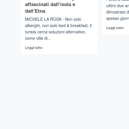
affascinati dall’isola e
ultimi due an
dall’Etna
dimostrato d
spesso giorni
MICHELE LA ROSA - Non solo
alberghi, non solo bed & breakfast, il
Leg
Leggi tutto
turista cerca soluzioni alternative,
di
come ville di...
più
su
Leggi
Leggi tutto
Sici
di
tra
più
le
su
pr
SICILIA
reg
–
ric
Aumentano
per
i
le
turisti
va
che
in
cercano
vill
le
e
ville
cas
di
lusso.
Osservatorio