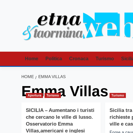
Vai
al
contenuto
Home
Politica
Cronaca
Turismo
Sicili
HOME
EMMA VILLAS
Emma Villas
Apertura
Turismo
Turismo
SICILIA – Aumentano i turisti
Sicilia tr
che cercano le ville di lusso.
richieste 
Osservatorio Emma
ville e cas
Villas,americani e inglesi
Forse a caus