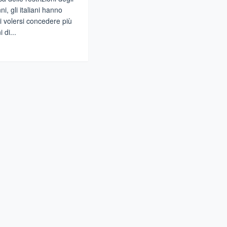
ni, gli italiani hanno
i volersi concedere più
 di...
gi
lia
ime
ioni
hieste
canze
e
ali