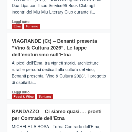
privilegiata
Dua Lipa con il suo Service95 Book Club agli
secondo
incontri del Miu Miu Literary Club durante il...
i
dati
Leggi
Leggi tutto
di
di
Etna
Turismo
Airbnb.
più
Anche
su
la
VIAGRANDE (Ct) – Benanti presenta
IL
Valle
“Vino & Cultura 2026”. Le tappe
SAN
Alcantara
DOMENICO
dell’enoturismo sull’Etna
nei
PALACE
primi
Ai piedi dell'Etna, tra vigneti storici, architetture
TAORMINA,
posti
rurali e percorsi dedicati alla cultura del vino,
UN
nella
Benanti presenta "Vino & Cultura 2026", il progetto
HOTEL
classifica
di ospitalità...
FOUR
siciliana
SEASONS
Leggi
Leggi tutto
PRESENTA
di
Food & Wine
Turismo
IL
più
NUOVO
su
SUMMER
RANDAZZO – Ci siamo quasi…. pronti
VIAGRANDE
BOOK
per Contrade dell’Etna
(Ct)
CLUB
–
MICHELE LA ROSA - Torna Contrade dell'Etna,
Benanti