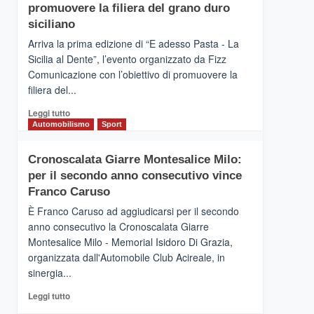
pace
SICILIA
promuovere la filiera del grano duro
(Ct)
siciliano
–
Arriva la prima edizione di “E adesso Pasta - La
Il
Sicilia al Dente”, l’evento organizzato da Fizz
Borgo
Comunicazione con l’obiettivo di promuovere la
del
Gusto,
filiera del...
il
Leggi
Leggi tutto
tour
di
Automobilismo
Sport
tra
più
sapori
su
e
Cronoscalata Giarre Montesalice Milo:
Mondello
vicoli
per il secondo anno consecutivo vince
(Palermo)
medievali
–
Franco Caruso
“E
È Franco Caruso ad aggiudicarsi per il secondo
adesso
anno consecutivo la Cronoscalata Giarre
Pasta
Montesalice Milo - Memorial Isidoro Di Grazia,
–
organizzata dall'Automobile Club Acireale, in
La
Sicilia
sinergia...
al
Leggi
Leggi tutto
Dente”,
di
l’