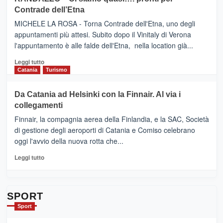
IL
VIAGRANDE
Contrade dell’Etna
NUOVO
(Ct)
SUMMER
–
MICHELE LA ROSA - Torna Contrade dell'Etna, uno degli
BOOK
Benanti
appuntamenti più attesi. Subito dopo il Vinitaly di Verona
CLUB
presenta
l'appuntamento è alle falde dell'Etna, nella location già...
“Vino
&
Leggi
Leggi tutto
Cultura
di
Catania
Turismo
2026”.
più
Le
su
Da Catania ad Helsinki con la Finnair. Al via i
tappe
RANDAZZO
collegamenti
dell’enoturismo
–
sull’Etna
Ci
Finnair, la compagnia aerea della Finlandia, e la SAC, Società
siamo
di gestione degli aeroporti di Catania e Comiso celebrano
quasi….
oggi l'avvio della nuova rotta che...
pronti
per
Leggi
Leggi tutto
Contrade
di
dell’Etna
più
su
Da
SPORT
Catania
Sport
ad
Helsinki