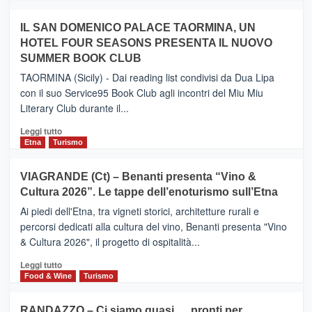
Zanzibar
più
operato
su
IL SAN DOMENICO PALACE TAORMINA, UN
da
PIEDIMONTE
Neos
HOTEL FOUR SEASONS PRESENTA IL NUOVO
ETNEO
SUMMER BOOK CLUB
–
Meta
TAORMINA (Sicily) - Dai reading list condivisi da Dua Lipa
turistica
con il suo Service95 Book Club agli incontri del Miu Miu
privilegiata
Literary Club durante il...
secondo
i
Leggi
Leggi tutto
dati
di
Etna
Turismo
di
più
Airbnb.
su
VIAGRANDE (Ct) – Benanti presenta “Vino &
Anche
IL
la
Cultura 2026”. Le tappe dell’enoturismo sull’Etna
SAN
Valle
DOMENICO
Ai piedi dell'Etna, tra vigneti storici, architetture rurali e
Alcantara
PALACE
percorsi dedicati alla cultura del vino, Benanti presenta "Vino
nei
TAORMINA,
& Cultura 2026", il progetto di ospitalità...
primi
UN
posti
HOTEL
Leggi
Leggi tutto
nella
FOUR
di
Food & Wine
Turismo
classifica
SEASONS
più
siciliana
PRESENTA
su
RANDAZZO – Ci siamo quasi…. pronti per