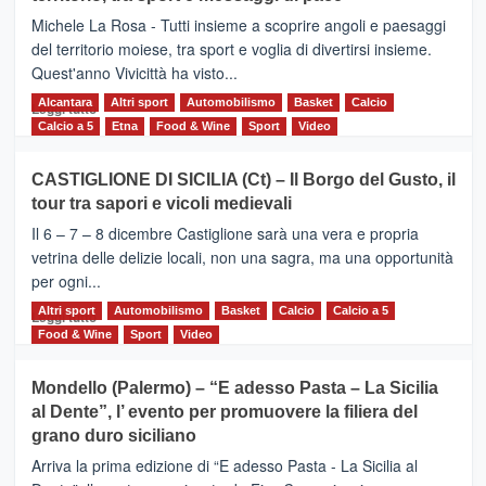
Supermaratona
Michele La Rosa - Tutti insieme a scoprire angoli e paesaggi
dell’Etna
del territorio moiese, tra sport e voglia di divertirsi insieme.
Quest'anno Vivicittà ha visto...
Alcantara
Leggi
Altri sport
Automobilismo
Basket
Calcio
Leggi tutto
di
Calcio a 5
Etna
Food & Wine
Sport
Video
più
su
CASTIGLIONE DI SICILIA (Ct) – Il Borgo del Gusto, il
MOIO
tour tra sapori e vicoli medievali
ALCANTARA
–
Il 6 – 7 – 8 dicembre Castiglione sarà una vera e propria
Vivicittà,
vetrina delle delizie locali, non una sagra, ma una opportunità
alla
per ogni...
scoperta
del
Altri sport
Leggi
Automobilismo
Basket
Calcio
Calcio a 5
Leggi tutto
territorio,
di
Food & Wine
Sport
Video
tra
più
sport
su
Mondello (Palermo) – “E adesso Pasta – La Sicilia
e
CASTIGLIONE
al Dente”, l’ evento per promuovere la filiera del
messaggi
DI
di
grano duro siciliano
SICILIA
pace
(Ct)
Arriva la prima edizione di “E adesso Pasta - La Sicilia al
–