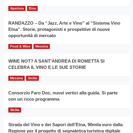
del
secondo
grano
anno
Apertura
Etna
duro
consecutivo
siciliano
vince
RANDAZZO – Da “Jazz, Arte e Vino” al “Sistema Vino
Franco
Etna”. Storie, protagonisti e prospettive di nuove
Caruso
opportunità di mercato
Food & Wine
Messina
WINE NOT? A SANT’ANDREA DI ROMETTA SI
CELEBRA IL VINO E LE SUE STORIE
Messina
Sicilia
Consorzio Faro Doc, nuovi vertici alla guida. Si parte
con un ricco programma
Sicilia
Strada del Vino e dei Sapori dell’Etna, 90mila euro dalla
Regione per il progetto di segnaletica turistica digitale