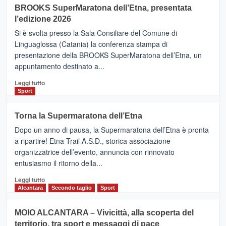
BROOKS SuperMaratona dell’Etna, presentata
con
la
l’edizione 2026
Finnair.
Si è svolta presso la Sala Consiliare del Comune di
Al
Linguaglossa (Catania) la conferenza stampa di
via
presentazione della BROOKS SuperMaratona dell’Etna, un
i
appuntamento destinato a...
collegamenti
Leggi
Leggi tutto
di
Sport
più
su
Torna la Supermaratona dell’Etna
BROOKS
Dopo un anno di pausa, la Supermaratona dell’Etna è pronta
SuperMaratona
dell’Etna,
a ripartire! Etna Trail A.S.D., storica associazione
presentata
organizzatrice dell’evento, annuncia con rinnovato
l’edizione
entusiasmo il ritorno della...
2026
Leggi
Leggi tutto
di
Alcantara
Secondo taglio
Sport
più
su
MOIO ALCANTARA – Vivicittà, alla scoperta del
Torna
territorio, tra sport e messaggi di pace
la