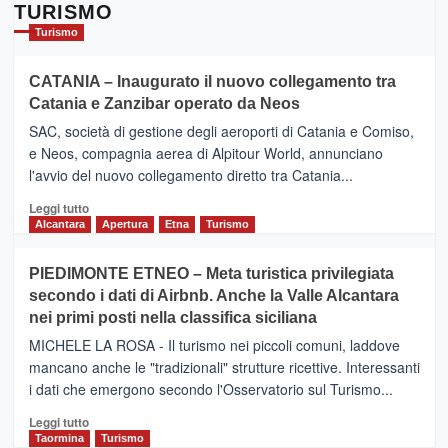
TURISMO
Turismo
CATANIA – Inaugurato il nuovo collegamento tra
Catania e Zanzibar operato da Neos
SAC, società di gestione degli aeroporti di Catania e Comiso,
e Neos, compagnia aerea di Alpitour World, annunciano
l'avvio del nuovo collegamento diretto tra Catania...
Leggi
Leggi tutto
di
Alcantara
Apertura
Etna
Turismo
più
su
PIEDIMONTE ETNEO – Meta turistica privilegiata
CATANIA
secondo i dati di Airbnb. Anche la Valle Alcantara
–
nei primi posti nella classifica siciliana
Inaugurato
il
MICHELE LA ROSA - Il turismo nei piccoli comuni, laddove
nuovo
mancano anche le "tradizionali" strutture ricettive. Interessanti
collegamento
i dati che emergono secondo l'Osservatorio sul Turismo...
tra
Catania
Leggi
Leggi tutto
e
di
Taormina
Turismo