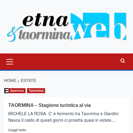
Vai
al
contenuto
Menu
principale
HOME
ESTATE
Estate
Apertura
Taormina
TAORMINA – Stagione turistica al via
MICHELE LA ROSA- C' è fermento tra Taormina e Giardini
Naxos.Il caldo di questi giorni ci proietta quasi in estate....
Leggi
Leggi tutto