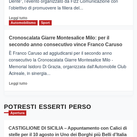
Dente”, l’evento organizzato da Fizz Comunicazione con
Il
l’obiettivo di promuovere la filiera del...
Borgo
del
Leggi
Leggi tutto
Gusto,
di
Automobilismo
Sport
il
più
tour
su
Cronoscalata Giarre Montesalice Milo: per il
tra
Mondello
sapori
secondo anno consecutivo vince Franco Caruso
(Palermo)
e
–
È Franco Caruso ad aggiudicarsi per il secondo anno
vicoli
“E
consecutivo la Cronoscalata Giarre Montesalice Milo -
medievali
adesso
Memorial Isidoro Di Grazia, organizzata dall'Automobile Club
Pasta
Acireale, in sinergia...
–
La
Leggi
Leggi tutto
Sicilia
di
al
più
Dente”,
su
l’
Cronoscalata
POTRESTI ESSERTI PERSO
evento
Giarre
Apertura
per
Montesalice
promuovere
Milo:
la
CASTIGLIONE DI SICILIA – Appuntamento con Calici di
per
filiera
stelle per il 10 agosto in Uno dei Borghi più Belli d’Italia
il