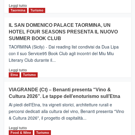
Catania
Leggi
Leggi tutto
e
di
Taormina
Turismo
Zanzibar
più
operato
su
IL SAN DOMENICO PALACE TAORMINA, UN
da
PIEDIMONTE
Neos
HOTEL FOUR SEASONS PRESENTA IL NUOVO
ETNEO
SUMMER BOOK CLUB
–
Meta
TAORMINA (Sicily) - Dai reading list condivisi da Dua Lipa
turistica
con il suo Service95 Book Club agli incontri del Miu Miu
privilegiata
Literary Club durante il...
secondo
i
Leggi
Leggi tutto
dati
di
Etna
Turismo
di
più
Airbnb.
su
VIAGRANDE (Ct) – Benanti presenta “Vino &
Anche
IL
la
Cultura 2026”. Le tappe dell’enoturismo sull’Etna
SAN
Valle
DOMENICO
Ai piedi dell'Etna, tra vigneti storici, architetture rurali e
Alcantara
PALACE
percorsi dedicati alla cultura del vino, Benanti presenta "Vino
nei
TAORMINA,
& Cultura 2026", il progetto di ospitalità...
primi
UN
posti
HOTEL
Leggi
Leggi tutto
nella
FOUR
di
Food & Wine
Turismo