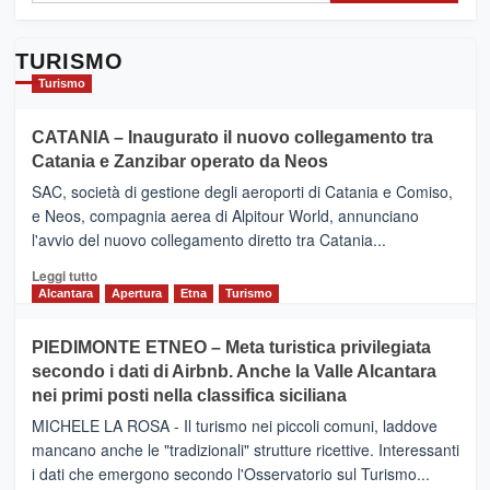
TURISMO
Turismo
CATANIA – Inaugurato il nuovo collegamento tra
Catania e Zanzibar operato da Neos
SAC, società di gestione degli aeroporti di Catania e Comiso,
e Neos, compagnia aerea di Alpitour World, annunciano
l'avvio del nuovo collegamento diretto tra Catania...
Leggi
Leggi tutto
di
Alcantara
Apertura
Etna
Turismo
più
su
PIEDIMONTE ETNEO – Meta turistica privilegiata
CATANIA
secondo i dati di Airbnb. Anche la Valle Alcantara
–
nei primi posti nella classifica siciliana
Inaugurato
il
MICHELE LA ROSA - Il turismo nei piccoli comuni, laddove
nuovo
mancano anche le "tradizionali" strutture ricettive. Interessanti
collegamento
i dati che emergono secondo l'Osservatorio sul Turismo...
tra