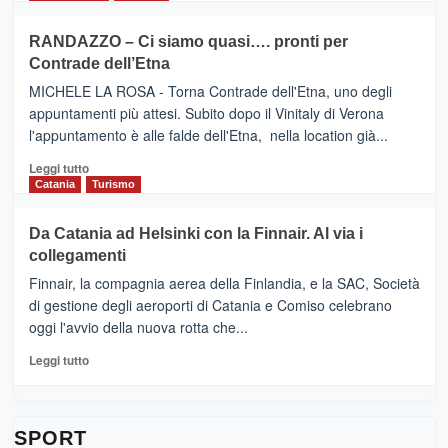
classifica
SEASONS
più
siciliana
PRESENTA
su
RANDAZZO – Ci siamo quasi…. pronti per
IL
VIAGRANDE
Contrade dell’Etna
NUOVO
(Ct)
SUMMER
–
MICHELE LA ROSA - Torna Contrade dell'Etna, uno degli
BOOK
Benanti
appuntamenti più attesi. Subito dopo il Vinitaly di Verona
CLUB
presenta
l'appuntamento è alle falde dell'Etna, nella location già...
“Vino
&
Leggi
Leggi tutto
Cultura
di
Catania
Turismo
2026”.
più
Le
su
Da Catania ad Helsinki con la Finnair. Al via i
tappe
RANDAZZO
collegamenti
dell’enoturismo
–
sull’Etna
Ci
Finnair, la compagnia aerea della Finlandia, e la SAC, Società
siamo
di gestione degli aeroporti di Catania e Comiso celebrano
quasi….
oggi l'avvio della nuova rotta che...
pronti
per
Leggi
Leggi tutto
Contrade
di
dell’Etna
più
su
Da
SPORT