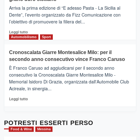
pace
(Ct)
Arriva la prima edizione di “E adesso Pasta - La Sicilia al
–
Dente”, l’evento organizzato da Fizz Comunicazione con
Il
l’obiettivo di promuovere la filiera del...
Borgo
del
Leggi
Leggi tutto
Gusto,
di
Automobilismo
Sport
il
più
tour
su
Cronoscalata Giarre Montesalice Milo: per il
tra
Mondello
sapori
secondo anno consecutivo vince Franco Caruso
(Palermo)
e
–
È Franco Caruso ad aggiudicarsi per il secondo anno
vicoli
“E
consecutivo la Cronoscalata Giarre Montesalice Milo -
medievali
adesso
Memorial Isidoro Di Grazia, organizzata dall'Automobile Club
Pasta
Acireale, in sinergia...
–
La
Leggi
Leggi tutto
Sicilia
di
al
più
Dente”,
su
l’
Cronoscalata
POTRESTI ESSERTI PERSO
evento
Giarre
Food & Wine
Messina
per
Montesalice
promuovere
Milo: