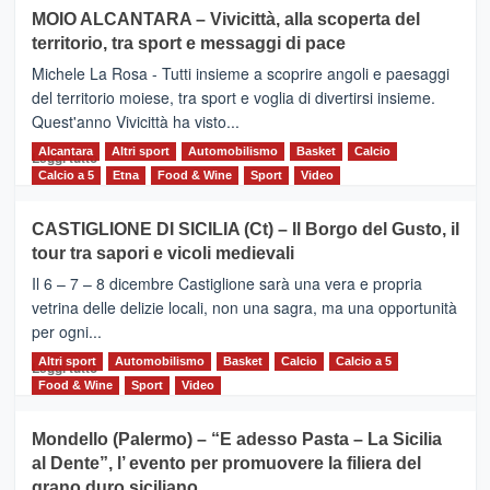
su
MOIO ALCANTARA – Vivicittà, alla scoperta del
Torna
territorio, tra sport e messaggi di pace
la
Supermaratona
Michele La Rosa - Tutti insieme a scoprire angoli e paesaggi
dell’Etna
del territorio moiese, tra sport e voglia di divertirsi insieme.
Quest'anno Vivicittà ha visto...
Alcantara
Leggi
Altri sport
Automobilismo
Basket
Calcio
Leggi tutto
di
Calcio a 5
Etna
Food & Wine
Sport
Video
più
su
CASTIGLIONE DI SICILIA (Ct) – Il Borgo del Gusto, il
MOIO
tour tra sapori e vicoli medievali
ALCANTARA
–
Il 6 – 7 – 8 dicembre Castiglione sarà una vera e propria
Vivicittà,
vetrina delle delizie locali, non una sagra, ma una opportunità
alla
per ogni...
scoperta
del
Altri sport
Leggi
Automobilismo
Basket
Calcio
Calcio a 5
Leggi tutto
territorio,
di
Food & Wine
Sport
Video
tra
più
sport
su
Mondello (Palermo) – “E adesso Pasta – La Sicilia
e
CASTIGLIONE
al Dente”, l’ evento per promuovere la filiera del
messaggi
DI
di
grano duro siciliano
SICILIA