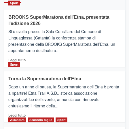
Catania
Sport
ad
Helsinki
BROOKS SuperMaratona dell’Etna, presentata
con
la
l’edizione 2026
Finnair.
Si è svolta presso la Sala Consiliare del Comune di
Al
Linguaglossa (Catania) la conferenza stampa di
via
presentazione della BROOKS SuperMaratona dell’Etna, un
i
appuntamento destinato a...
collegamenti
Leggi
Leggi tutto
di
Sport
più
su
Torna la Supermaratona dell’Etna
BROOKS
Dopo un anno di pausa, la Supermaratona dell’Etna è pronta
SuperMaratona
dell’Etna,
a ripartire! Etna Trail A.S.D., storica associazione
presentata
organizzatrice dell’evento, annuncia con rinnovato
l’edizione
entusiasmo il ritorno della...
2026
Leggi
Leggi tutto
di
Alcantara
Secondo taglio
Sport
più