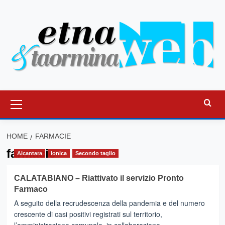
Vai
al
contenuto
Menu
principale
HOME
FARMACIE
farmacie
Alcantara
Ionica
Secondo taglio
CALATABIANO – Riattivato il servizio Pronto
Farmaco
A seguito della recrudescenza della pandemia e del numero
crescente di casi positivi registrati sul territorio,