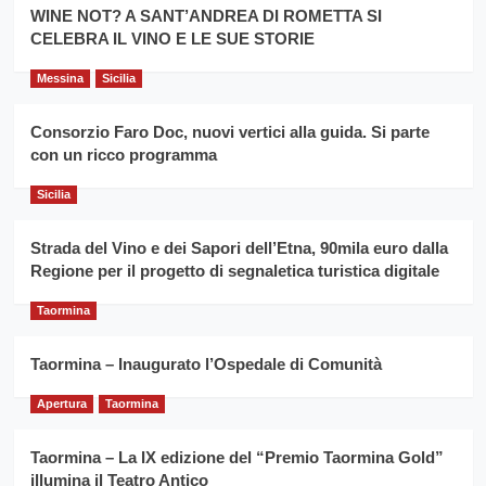
la
WINE NOT? A SANT’ANDREA DI ROMETTA SI
per
filiera
CELEBRA IL VINO E LE SUE STORIE
il
del
secondo
grano
anno
Messina
Sicilia
duro
consecutivo
siciliano
vince
Consorzio Faro Doc, nuovi vertici alla guida. Si parte
Franco
con un ricco programma
Caruso
Sicilia
Strada del Vino e dei Sapori dell’Etna, 90mila euro dalla
Regione per il progetto di segnaletica turistica digitale
Taormina
Taormina – Inaugurato l’Ospedale di Comunità
Apertura
Taormina
Taormina – La IX edizione del “Premio Taormina Gold”
illumina il Teatro Antico