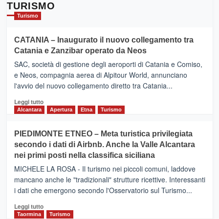
TURISMO
Turismo
CATANIA – Inaugurato il nuovo collegamento tra
Catania e Zanzibar operato da Neos
SAC, società di gestione degli aeroporti di Catania e Comiso,
e Neos, compagnia aerea di Alpitour World, annunciano
l'avvio del nuovo collegamento diretto tra Catania...
Leggi
Leggi tutto
di
Alcantara
Apertura
Etna
Turismo
più
su
PIEDIMONTE ETNEO – Meta turistica privilegiata
CATANIA
secondo i dati di Airbnb. Anche la Valle Alcantara
–
nei primi posti nella classifica siciliana
Inaugurato
il
MICHELE LA ROSA - Il turismo nei piccoli comuni, laddove
nuovo
mancano anche le "tradizionali" strutture ricettive. Interessanti
collegamento
i dati che emergono secondo l'Osservatorio sul Turismo...
tra
Catania
Leggi
Leggi tutto
e
di
Taormina
Turismo