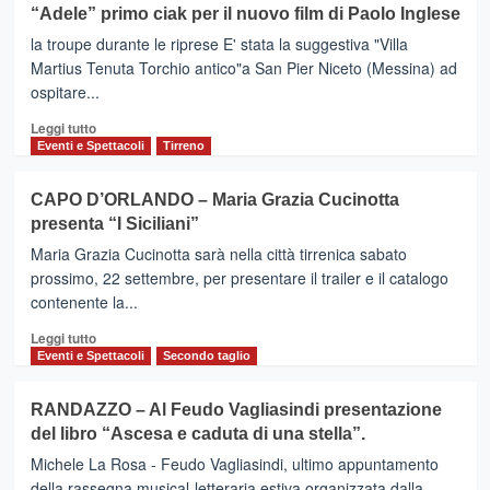
su
zombie
“Adele” primo ciak per il nuovo film di Paolo Inglese
ma
TRIPI
alle
non
la troupe durante le riprese E' stata la suggestiva "Villa
(Me)
magistrate.
sono
–
“Nella
Martius Tenuta Torchio antico"a San Pier Niceto (Messina) ad
un
Anche
maturità
ospitare...
pacco,
in
ruoli
sono
Leggi
Sicilia
internazionali”
Leggi tutto
una
di
le
Eventi e Spettacoli
Tirreno
docente”
più
riprese
su
di
CAPO D’ORLANDO – Maria Grazia Cucinotta
“Adele”
“Una
presenta “I Siciliani”
primo
preghiera
ciak
per
Maria Grazia Cucinotta sarà nella città tirrenica sabato
per
Giuda”
prossimo, 22 settembre, per presentare il trailer e il catalogo
il
contenente la...
nuovo
film
Leggi
Leggi tutto
di
di
Eventi e Spettacoli
Secondo taglio
Paolo
più
Inglese
su
RANDAZZO – Al Feudo Vagliasindi presentazione
CAPO
del libro “Ascesa e caduta di una stella”.
D’ORLANDO
–
Michele La Rosa - Feudo Vagliasindi, ultimo appuntamento
Maria
della rassegna musical-letteraria estiva organizzata dalla