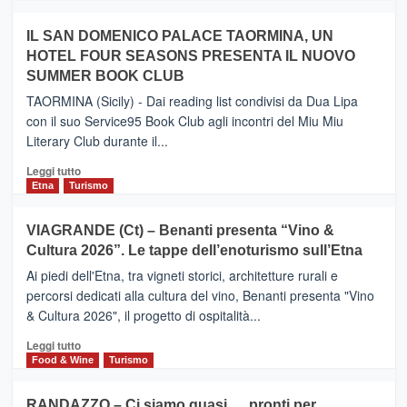
Zanzibar
più
operato
su
IL SAN DOMENICO PALACE TAORMINA, UN
da
PIEDIMONTE
Neos
HOTEL FOUR SEASONS PRESENTA IL NUOVO
ETNEO
SUMMER BOOK CLUB
–
Meta
TAORMINA (Sicily) - Dai reading list condivisi da Dua Lipa
turistica
con il suo Service95 Book Club agli incontri del Miu Miu
privilegiata
Literary Club durante il...
secondo
i
Leggi
Leggi tutto
dati
di
Etna
Turismo
di
più
Airbnb.
su
VIAGRANDE (Ct) – Benanti presenta “Vino &
Anche
IL
la
Cultura 2026”. Le tappe dell’enoturismo sull’Etna
SAN
Valle
DOMENICO
Ai piedi dell'Etna, tra vigneti storici, architetture rurali e
Alcantara
PALACE
percorsi dedicati alla cultura del vino, Benanti presenta "Vino
nei
TAORMINA,
& Cultura 2026", il progetto di ospitalità...
primi
UN
posti
HOTEL
Leggi
Leggi tutto
nella
FOUR
di
Food & Wine
Turismo
classifica
SEASONS
più
siciliana
PRESENTA
su
RANDAZZO – Ci siamo quasi…. pronti per