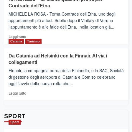
IL
VIAGRANDE
Contrade dell’Etna
NUOVO
(Ct)
SUMMER
–
MICHELE LA ROSA - Torna Contrade dell'Etna, uno degli
BOOK
Benanti
appuntamenti più attesi. Subito dopo il Vinitaly di Verona
CLUB
presenta
l'appuntamento è alle falde dell'Etna, nella location già...
“Vino
&
Leggi
Leggi tutto
Cultura
di
Catania
Turismo
2026”.
più
Le
su
Da Catania ad Helsinki con la Finnair. Al via i
tappe
RANDAZZO
collegamenti
dell’enoturismo
–
sull’Etna
Ci
Finnair, la compagnia aerea della Finlandia, e la SAC, Società
siamo
di gestione degli aeroporti di Catania e Comiso celebrano
quasi….
oggi l'avvio della nuova rotta che...
pronti
per
Leggi
Leggi tutto
Contrade
di
dell’Etna
più
su
Da
SPORT
Catania
Sport
ad
Helsinki