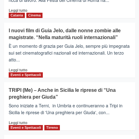
ricca di lavoro. Alla Festa del Cinema di Roma ha...
Leggi
Leggi tutto
di
Catania
Cinema
più
su
I nuovi film di Guia Jelo, dalle nonne zombie alle
Guia
magistrate. “Nella maturità ruoli internazionali”
Jelo
alla
È un momento di grazia per Guia Jelo, sempre più impegnata
Festa
sui set cinematografici nazionali ed internazionali. Un terzo
del
atto...
Cinema
con
Leggi
Leggi tutto
un
di
Eventi e Spettacoli
film
più
di
su
TRIPI (Me) – Anche in Sicilia le riprese di “Una
Placido
I
preghiera per Giuda”
e
nuovi
una
film
Sono iniziate a Terni, in Umbria e continueranno a Tripi in
serie
di
Sicilia le riprese di 'Una preghiera per Giuda', con...
tv.
Guia
“Mi
Leggi
Jelo,
Leggi tutto
vendo
di
dalle
Eventi e Spettacoli
Tirreno
su
più
nonne
Amazon