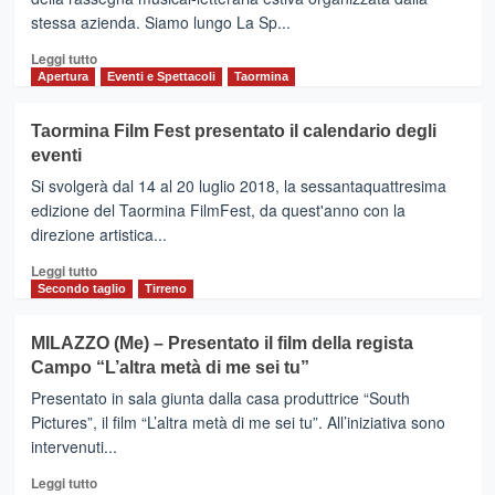
Grazia
stessa azienda. Siamo lungo La Sp...
Cucinotta
presenta
Leggi
Leggi tutto
“I
di
Apertura
Eventi e Spettacoli
Taormina
Siciliani”
più
su
Taormina Film Fest presentato il calendario degli
RANDAZZO
eventi
–
Al
Si svolgerà dal 14 al 20 luglio 2018, la sessantaquattresima
Feudo
edizione del Taormina FilmFest, da quest'anno con la
Vagliasindi
direzione artistica...
presentazione
del
Leggi
Leggi tutto
libro
di
Secondo taglio
Tirreno
“Ascesa
più
e
su
MILAZZO (Me) – Presentato il film della regista
caduta
Taormina
Campo “L’altra metà di me sei tu”
di
Film
una
Fest
Presentato in sala giunta dalla casa produttrice “South
stella”.
presentato
Pictures”, il film “L’altra metà di me sei tu”. All’iniziativa sono
il
intervenuti...
calendario
degli
Leggi
Leggi tutto