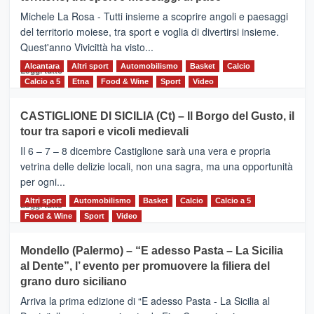
Supermaratona
Michele La Rosa - Tutti insieme a scoprire angoli e paesaggi
dell’Etna
del territorio moiese, tra sport e voglia di divertirsi insieme.
Quest'anno Vivicittà ha visto...
Alcantara
Leggi
Altri sport
Automobilismo
Basket
Calcio
Leggi tutto
di
Calcio a 5
Etna
Food & Wine
Sport
Video
più
su
CASTIGLIONE DI SICILIA (Ct) – Il Borgo del Gusto, il
MOIO
tour tra sapori e vicoli medievali
ALCANTARA
–
Il 6 – 7 – 8 dicembre Castiglione sarà una vera e propria
Vivicittà,
vetrina delle delizie locali, non una sagra, ma una opportunità
alla
per ogni...
scoperta
del
Altri sport
Leggi
Automobilismo
Basket
Calcio
Calcio a 5
Leggi tutto
territorio,
di
Food & Wine
Sport
Video
tra
più
sport
su
Mondello (Palermo) – “E adesso Pasta – La Sicilia
e
CASTIGLIONE
al Dente”, l’ evento per promuovere la filiera del
messaggi
DI
di
grano duro siciliano
SICILIA
pace
(Ct)
Arriva la prima edizione di “E adesso Pasta - La Sicilia al
–