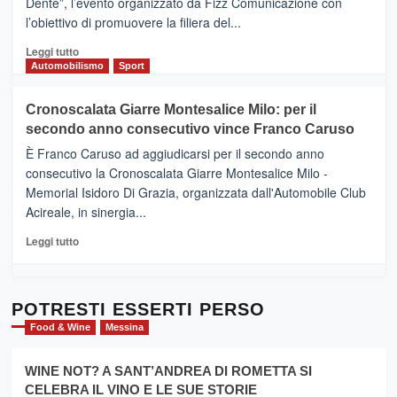
Dente”, l’evento organizzato da Fizz Comunicazione con
Il
l’obiettivo di promuovere la filiera del...
Borgo
del
Leggi
Leggi tutto
Gusto,
di
Automobilismo
Sport
il
più
tour
su
Cronoscalata Giarre Montesalice Milo: per il
tra
Mondello
sapori
secondo anno consecutivo vince Franco Caruso
(Palermo)
e
–
È Franco Caruso ad aggiudicarsi per il secondo anno
vicoli
“E
consecutivo la Cronoscalata Giarre Montesalice Milo -
medievali
adesso
Memorial Isidoro Di Grazia, organizzata dall'Automobile Club
Pasta
Acireale, in sinergia...
–
La
Leggi
Leggi tutto
Sicilia
di
al
più
Dente”,
su
l’
Cronoscalata
POTRESTI ESSERTI PERSO
evento
Giarre
Food & Wine
Messina
per
Montesalice
promuovere
Milo:
la
WINE NOT? A SANT’ANDREA DI ROMETTA SI
per
filiera
CELEBRA IL VINO E LE SUE STORIE
il