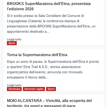
BROOKS SuperMaratona dell’Etna, presentata
con
la
l’edizione 2026
Finnair.
Si è svolta presso la Sala Consiliare del Comune di
Al
Linguaglossa (Catania) la conferenza stampa di
via
presentazione della BROOKS SuperMaratona dell’Etna, un
i
appuntamento destinato a...
collegamenti
Leggi
Leggi tutto
di
Sport
più
su
Torna la Supermaratona dell’Etna
BROOKS
Dopo un anno di pausa, la Supermaratona dell’Etna è pronta
SuperMaratona
dell’Etna,
a ripartire! Etna Trail A.S.D., storica associazione
presentata
organizzatrice dell’evento, annuncia con rinnovato
l’edizione
entusiasmo il ritorno della...
2026
Leggi
Leggi tutto
di
Alcantara
Secondo taglio
Sport
più
su
MOIO ALCANTARA – Vivicittà, alla scoperta del
Torna
territorio, tra sport e messaggi di pace
la