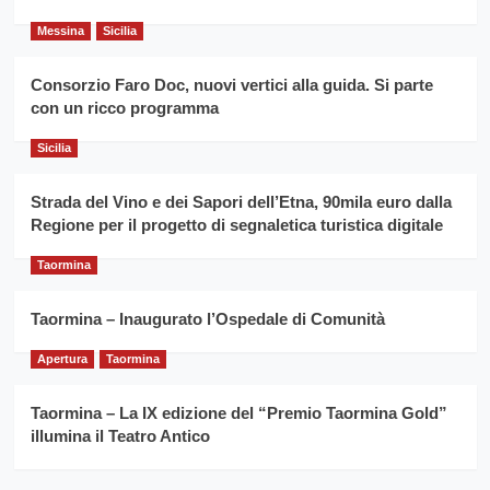
del
secondo
grano
anno
Messina
Sicilia
duro
consecutivo
siciliano
vince
Consorzio Faro Doc, nuovi vertici alla guida. Si parte
Franco
con un ricco programma
Caruso
Sicilia
Strada del Vino e dei Sapori dell’Etna, 90mila euro dalla
Regione per il progetto di segnaletica turistica digitale
Taormina
Taormina – Inaugurato l’Ospedale di Comunità
Apertura
Taormina
Taormina – La IX edizione del “Premio Taormina Gold”
illumina il Teatro Antico