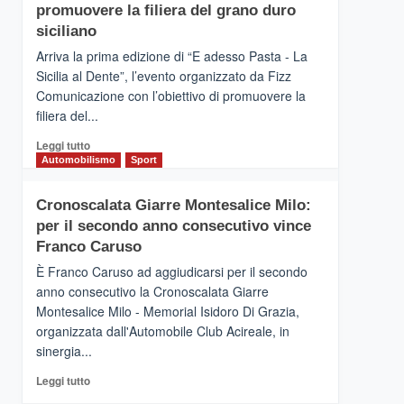
pace
SICILIA
promuovere la filiera del grano duro
(Ct)
siciliano
–
Arriva la prima edizione di “E adesso Pasta - La
Il
Sicilia al Dente”, l’evento organizzato da Fizz
Borgo
Comunicazione con l’obiettivo di promuovere la
del
Gusto,
filiera del...
il
Leggi
Leggi tutto
tour
di
Automobilismo
Sport
tra
più
sapori
su
e
Cronoscalata Giarre Montesalice Milo:
Mondello
vicoli
per il secondo anno consecutivo vince
(Palermo)
medievali
–
Franco Caruso
“E
È Franco Caruso ad aggiudicarsi per il secondo
adesso
anno consecutivo la Cronoscalata Giarre
Pasta
Montesalice Milo - Memorial Isidoro Di Grazia,
–
organizzata dall'Automobile Club Acireale, in
La
Sicilia
sinergia...
al
Leggi
Leggi tutto
Dente”,
di
l’