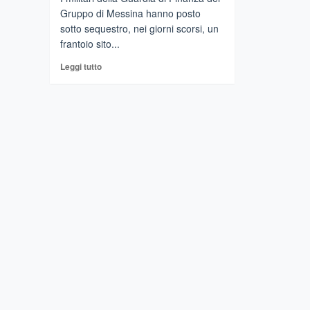
Gruppo di Messina hanno posto
sotto sequestro, nei giorni scorsi, un
frantoio sito...
Leggi
Leggi tutto
di
più
su
Messina:
sequestrato
un
frantoio
che
scaricava
illegalmente
le
acque
reflue