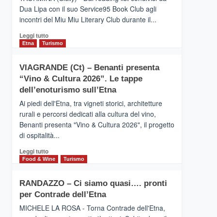
privilegiata
Dua Lipa con il suo Service95 Book Club agli
secondo
incontri del Miu Miu Literary Club durante il...
i
dati
Leggi
Leggi tutto
di
di
Etna
Turismo
Airbnb.
più
Anche
su
la
VIAGRANDE (Ct) – Benanti presenta
IL
Valle
“Vino & Cultura 2026”. Le tappe
SAN
Alcantara
DOMENICO
dell’enoturismo sull’Etna
nei
PALACE
primi
Ai piedi dell'Etna, tra vigneti storici, architetture
TAORMINA,
posti
rurali e percorsi dedicati alla cultura del vino,
UN
nella
Benanti presenta "Vino & Cultura 2026", il progetto
HOTEL
classifica
di ospitalità...
FOUR
siciliana
SEASONS
Leggi
Leggi tutto
PRESENTA
di
Food & Wine
Turismo
IL
più
NUOVO
su
SUMMER
RANDAZZO – Ci siamo quasi…. pronti
VIAGRANDE
BOOK
per Contrade dell’Etna
(Ct)
CLUB
–
MICHELE LA ROSA - Torna Contrade dell'Etna,
Benanti