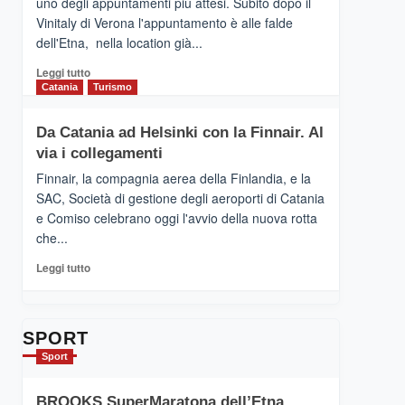
uno degli appuntamenti più attesi. Subito dopo il
presenta
Vinitaly di Verona l'appuntamento è alle falde
“Vino
dell'Etna, nella location già...
&
Cultura
Leggi
Leggi tutto
2026”.
di
Catania
Turismo
Le
più
tappe
su
Da Catania ad Helsinki con la Finnair. Al
dell’enoturismo
RANDAZZO
sull’Etna
via i collegamenti
–
Ci
Finnair, la compagnia aerea della Finlandia, e la
siamo
SAC, Società di gestione degli aeroporti di Catania
quasi….
e Comiso celebrano oggi l'avvio della nuova rotta
pronti
che...
per
Contrade
Leggi
Leggi tutto
dell’Etna
di
più
su
Da
SPORT
Catania
Sport
ad
Helsinki
BROOKS SuperMaratona dell’Etna,
con