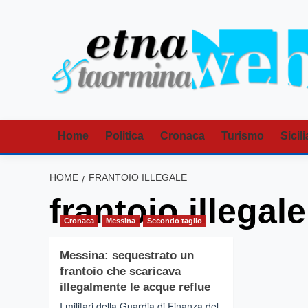
Vai
al
contenuto
Home
Politica
Cronaca
Turismo
Sicili
HOME
FRANTOIO ILLEGALE
frantoio illegale
Cronaca
Messina
Secondo taglio
Messina: sequestrato un
frantoio che scaricava
illegalmente le acque reflue
I militari della Guardia di Finanza del