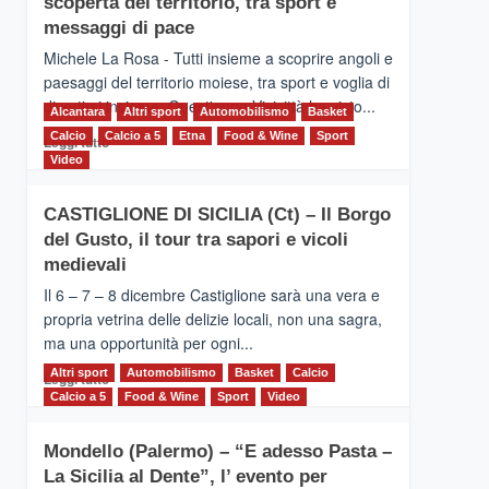
scoperta del territorio, tra sport e
la
Supermaratona
messaggi di pace
dell’Etna
Michele La Rosa - Tutti insieme a scoprire angoli e
paesaggi del territorio moiese, tra sport e voglia di
divertirsi insieme. Quest'anno Vivicittà ha visto...
Alcantara
Altri sport
Automobilismo
Basket
Calcio
Calcio a 5
Leggi
Etna
Food & Wine
Sport
Leggi tutto
di
Video
più
su
CASTIGLIONE DI SICILIA (Ct) – Il Borgo
MOIO
del Gusto, il tour tra sapori e vicoli
ALCANTARA
–
medievali
Vivicittà,
Il 6 – 7 – 8 dicembre Castiglione sarà una vera e
alla
propria vetrina delle delizie locali, non una sagra,
scoperta
ma una opportunità per ogni...
del
territorio,
Altri sport
Leggi
Automobilismo
Basket
Calcio
Leggi tutto
tra
di
Calcio a 5
Food & Wine
Sport
Video
sport
più
e
su
messaggi
Mondello (Palermo) – “E adesso Pasta –
CASTIGLIONE
di
La Sicilia al Dente”, l’ evento per
DI