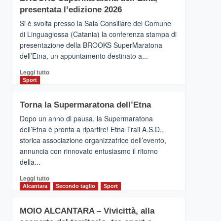
la
presentata l’edizione 2026
Finnair.
Si è svolta presso la Sala Consiliare del Comune
Al
di Linguaglossa (Catania) la conferenza stampa di
via
presentazione della BROOKS SuperMaratona
i
collegamenti
dell’Etna, un appuntamento destinato a...
Leggi
Leggi tutto
di
Sport
più
su
Torna la Supermaratona dell’Etna
BROOKS
SuperMaratona
Dopo un anno di pausa, la Supermaratona
dell’Etna,
dell’Etna è pronta a ripartire! Etna Trail A.S.D.,
presentata
storica associazione organizzatrice dell’evento,
l’edizione
annuncia con rinnovato entusiasmo il ritorno
2026
della...
Leggi
Leggi tutto
di
Alcantara
Secondo taglio
Sport
più
su
MOIO ALCANTARA – Vivicittà, alla
Torna