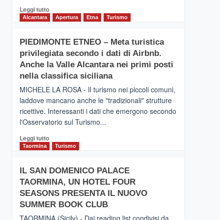
Leggi
Leggi tutto
di
Alcantara
Apertura
Etna
Turismo
più
su
PIEDIMONTE ETNEO – Meta turistica
CATANIA
privilegiata secondo i dati di Airbnb.
–
Inaugurato
Anche la Valle Alcantara nei primi posti
il
nella classifica siciliana
nuovo
MICHELE LA ROSA - Il turismo nei piccoli comuni,
collegamento
laddove mancano anche le "tradizionali" strutture
tra
ricettive. Interessanti i dati che emergono secondo
Catania
e
l'Osservatorio sul Turismo...
Zanzibar
Leggi
Leggi tutto
operato
di
Taormina
Turismo
da
più
Neos
su
IL SAN DOMENICO PALACE
PIEDIMONTE
TAORMINA, UN HOTEL FOUR
ETNEO
–
SEASONS PRESENTA IL NUOVO
Meta
SUMMER BOOK CLUB
turistica
TAORMINA (Sicily) - Dai reading list condivisi da