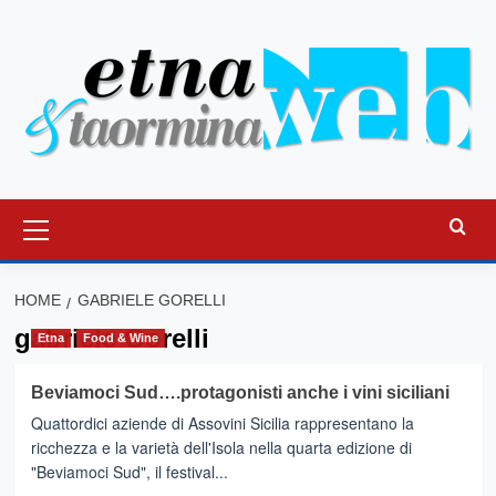
Vai
al
contenuto
Menu
principale
HOME
GABRIELE GORELLI
gabriele Gorelli
Etna
Food & Wine
Beviamoci Sud….protagonisti anche i vini siciliani
Quattordici aziende di Assovini Sicilia rappresentano la
ricchezza e la varietà dell'Isola nella quarta edizione di
"Beviamoci Sud", il festival...