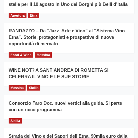
filiera
stelle per il 10 agosto in Uno dei Borghi più Belli d’Italia
il
del
secondo
grano
anno
Apertura
Etna
duro
consecutivo
siciliano
vince
RANDAZZO – Da “Jazz, Arte e Vino” al “Sistema Vino
Franco
Etna”. Storie, protagonisti e prospettive di nuove
Caruso
opportunità di mercato
Food & Wine
Messina
WINE NOT? A SANT’ANDREA DI ROMETTA SI
CELEBRA IL VINO E LE SUE STORIE
Messina
Sicilia
Consorzio Faro Doc, nuovi vertici alla guida. Si parte
con un ricco programma
Sicilia
Strada del Vino e dei Sapori dell’Etna, 90mila euro dalla