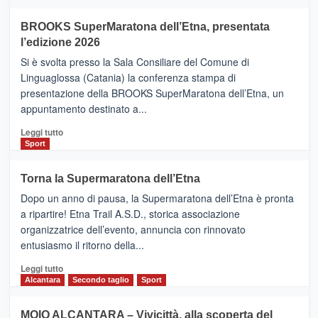
ad
Helsinki
BROOKS SuperMaratona dell’Etna, presentata
con
la
l’edizione 2026
Finnair.
Si è svolta presso la Sala Consiliare del Comune di
Al
Linguaglossa (Catania) la conferenza stampa di
via
presentazione della BROOKS SuperMaratona dell’Etna, un
i
appuntamento destinato a...
collegamenti
Leggi
Leggi tutto
di
Sport
più
su
Torna la Supermaratona dell’Etna
BROOKS
Dopo un anno di pausa, la Supermaratona dell’Etna è pronta
SuperMaratona
dell’Etna,
a ripartire! Etna Trail A.S.D., storica associazione
presentata
organizzatrice dell’evento, annuncia con rinnovato
l’edizione
entusiasmo il ritorno della...
2026
Leggi
Leggi tutto
di
Alcantara
Secondo taglio
Sport
più
su
MOIO ALCANTARA – Vivicittà, alla scoperta del