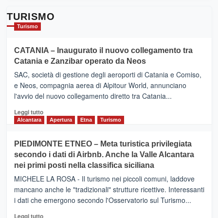
TURISMO
Turismo
CATANIA – Inaugurato il nuovo collegamento tra
Catania e Zanzibar operato da Neos
SAC, società di gestione degli aeroporti di Catania e Comiso,
e Neos, compagnia aerea di Alpitour World, annunciano
l'avvio del nuovo collegamento diretto tra Catania...
Leggi
Leggi tutto
di
Alcantara
Apertura
Etna
Turismo
più
su
PIEDIMONTE ETNEO – Meta turistica privilegiata
CATANIA
secondo i dati di Airbnb. Anche la Valle Alcantara
–
nei primi posti nella classifica siciliana
Inaugurato
il
MICHELE LA ROSA - Il turismo nei piccoli comuni, laddove
nuovo
mancano anche le "tradizionali" strutture ricettive. Interessanti
collegamento
i dati che emergono secondo l'Osservatorio sul Turismo...
tra
Catania
Leggi
Leggi tutto