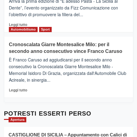
Arriva la prima edizione di “E adesso Pasta - La Sicilia al
–
Dente”, l’evento organizzato da Fizz Comunicazione con
Il
l’obiettivo di promuovere la filiera del...
Borgo
del
Leggi
Leggi tutto
Gusto,
di
Automobilismo
Sport
il
più
tour
su
Cronoscalata Giarre Montesalice Milo: per il
tra
Mondello
sapori
secondo anno consecutivo vince Franco Caruso
(Palermo)
e
–
È Franco Caruso ad aggiudicarsi per il secondo anno
vicoli
“E
consecutivo la Cronoscalata Giarre Montesalice Milo -
medievali
adesso
Memorial Isidoro Di Grazia, organizzata dall'Automobile Club
Pasta
Acireale, in sinergia...
–
La
Leggi
Leggi tutto
Sicilia
di
al
più
Dente”,
su
l’
Cronoscalata
POTRESTI ESSERTI PERSO
evento
Giarre
Apertura
per
Montesalice
promuovere
Milo:
la
CASTIGLIONE DI SICILIA – Appuntamento con Calici di
per