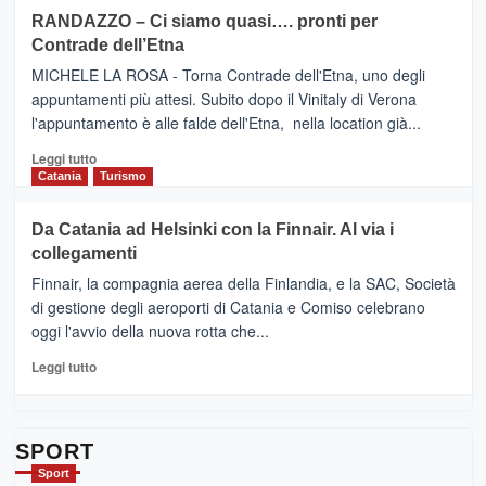
siciliana
PRESENTA
su
RANDAZZO – Ci siamo quasi…. pronti per
IL
VIAGRANDE
Contrade dell’Etna
NUOVO
(Ct)
SUMMER
–
MICHELE LA ROSA - Torna Contrade dell'Etna, uno degli
BOOK
Benanti
appuntamenti più attesi. Subito dopo il Vinitaly di Verona
CLUB
presenta
l'appuntamento è alle falde dell'Etna, nella location già...
“Vino
&
Leggi
Leggi tutto
Cultura
di
Catania
Turismo
2026”.
più
Le
su
Da Catania ad Helsinki con la Finnair. Al via i
tappe
RANDAZZO
collegamenti
dell’enoturismo
–
sull’Etna
Ci
Finnair, la compagnia aerea della Finlandia, e la SAC, Società
siamo
di gestione degli aeroporti di Catania e Comiso celebrano
quasi….
oggi l'avvio della nuova rotta che...
pronti
per
Leggi
Leggi tutto
Contrade
di
dell’Etna
più
su
Da
SPORT
Catania
Sport