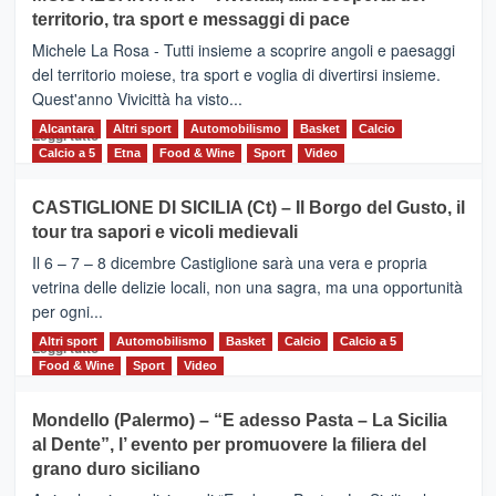
Torna
territorio, tra sport e messaggi di pace
la
Supermaratona
Michele La Rosa - Tutti insieme a scoprire angoli e paesaggi
dell’Etna
del territorio moiese, tra sport e voglia di divertirsi insieme.
Quest'anno Vivicittà ha visto...
Alcantara
Leggi
Altri sport
Automobilismo
Basket
Calcio
Leggi tutto
di
Calcio a 5
Etna
Food & Wine
Sport
Video
più
su
CASTIGLIONE DI SICILIA (Ct) – Il Borgo del Gusto, il
MOIO
tour tra sapori e vicoli medievali
ALCANTARA
–
Il 6 – 7 – 8 dicembre Castiglione sarà una vera e propria
Vivicittà,
vetrina delle delizie locali, non una sagra, ma una opportunità
alla
per ogni...
scoperta
del
Altri sport
Leggi
Automobilismo
Basket
Calcio
Calcio a 5
Leggi tutto
territorio,
di
Food & Wine
Sport
Video
tra
più
sport
su
Mondello (Palermo) – “E adesso Pasta – La Sicilia
e
CASTIGLIONE
al Dente”, l’ evento per promuovere la filiera del
messaggi
DI
di
grano duro siciliano
SICILIA
pace
(Ct)