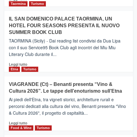
e
di
Taormina
Turismo
Zanzibar
più
operato
su
IL SAN DOMENICO PALACE TAORMINA, UN
da
PIEDIMONTE
Neos
HOTEL FOUR SEASONS PRESENTA IL NUOVO
ETNEO
SUMMER BOOK CLUB
–
Meta
TAORMINA (Sicily) - Dai reading list condivisi da Dua Lipa
turistica
con il suo Service95 Book Club agli incontri del Miu Miu
privilegiata
Literary Club durante il...
secondo
i
Leggi
Leggi tutto
dati
di
Etna
Turismo
di
più
Airbnb.
su
VIAGRANDE (Ct) – Benanti presenta “Vino &
Anche
IL
la
Cultura 2026”. Le tappe dell’enoturismo sull’Etna
SAN
Valle
DOMENICO
Ai piedi dell'Etna, tra vigneti storici, architetture rurali e
Alcantara
PALACE
percorsi dedicati alla cultura del vino, Benanti presenta "Vino
nei
TAORMINA,
& Cultura 2026", il progetto di ospitalità...
primi
UN
posti
HOTEL
Leggi
Leggi tutto
nella
FOUR
di
Food & Wine
Turismo
classifica
SEASONS
più