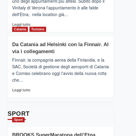
uno degli appuntamenti più attesi. Subito dopo il
presenta
Vinitaly di Verona l'appuntamento è alle falde
“Vino
dell'Etna, nella location già...
&
Cultura
Leggi
Leggi tutto
2026”.
di
Catania
Turismo
Le
più
tappe
su
Da Catania ad Helsinki con la Finnair. Al
dell’enoturismo
RANDAZZO
sull’Etna
via i collegamenti
–
Ci
Finnair, la compagnia aerea della Finlandia, e la
siamo
SAC, Società di gestione degli aeroporti di Catania
quasi….
e Comiso celebrano oggi l'avvio della nuova rotta
pronti
che...
per
Contrade
Leggi
Leggi tutto
dell’Etna
di
più
su
Da
SPORT
Catania
Sport
ad
Helsinki
BROOKS SuperMaratona dell’Etna,
con