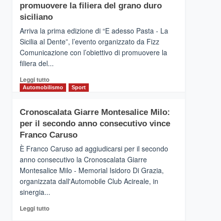
pace
SICILIA
promuovere la filiera del grano duro
(Ct)
siciliano
–
Arriva la prima edizione di “E adesso Pasta - La
Il
Sicilia al Dente”, l’evento organizzato da Fizz
Borgo
Comunicazione con l’obiettivo di promuovere la
del
Gusto,
filiera del...
il
Leggi
Leggi tutto
tour
di
Automobilismo
Sport
tra
più
sapori
su
e
Cronoscalata Giarre Montesalice Milo:
Mondello
vicoli
per il secondo anno consecutivo vince
(Palermo)
medievali
–
Franco Caruso
“E
È Franco Caruso ad aggiudicarsi per il secondo
adesso
anno consecutivo la Cronoscalata Giarre
Pasta
Montesalice Milo - Memorial Isidoro Di Grazia,
–
organizzata dall'Automobile Club Acireale, in
La
Sicilia
sinergia...
al
Leggi
Leggi tutto
Dente”,
di
l’