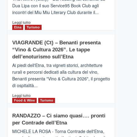
privilegiata
Dua Lipa con il suo Service95 Book Club agli
secondo
incontri del Miu Miu Literary Club durante il...
i
dati
Leggi
Leggi tutto
di
di
Etna
Turismo
Airbnb.
più
Anche
su
la
VIAGRANDE (Ct) – Benanti presenta
IL
Valle
“Vino & Cultura 2026”. Le tappe
SAN
Alcantara
DOMENICO
dell’enoturismo sull’Etna
nei
PALACE
primi
Ai piedi dell'Etna, tra vigneti storici, architetture
TAORMINA,
posti
rurali e percorsi dedicati alla cultura del vino,
UN
nella
Benanti presenta "Vino & Cultura 2026", il progetto
HOTEL
classifica
di ospitalità...
FOUR
siciliana
SEASONS
Leggi
Leggi tutto
PRESENTA
di
Food & Wine
Turismo
IL
più
NUOVO
su
SUMMER
RANDAZZO – Ci siamo quasi…. pronti
VIAGRANDE
BOOK
per Contrade dell’Etna
(Ct)
CLUB
–
MICHELE LA ROSA - Torna Contrade dell'Etna,
Benanti