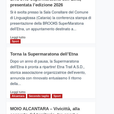
la
presentata l’edizione 2026
Finnair.
Si è svolta presso la Sala Consiliare del Comune
Al
di Linguaglossa (Catania) la conferenza stampa di
via
presentazione della BROOKS SuperMaratona
i
collegamenti
dell’Etna, un appuntamento destinato a...
Leggi
Leggi tutto
di
Sport
più
su
Torna la Supermaratona dell’Etna
BROOKS
SuperMaratona
Dopo un anno di pausa, la Supermaratona
dell’Etna,
dell’Etna è pronta a ripartire! Etna Trail A.S.D.,
presentata
storica associazione organizzatrice dell’evento,
l’edizione
annuncia con rinnovato entusiasmo il ritorno
2026
della...
Leggi
Leggi tutto
di
Alcantara
Secondo taglio
Sport
più
su
MOIO ALCANTARA – Vivicittà, alla
Torna