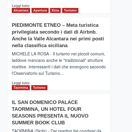
Leggi
Leggi tutto
di
Alcantara
Apertura
Etna
Turismo
più
su
PIEDIMONTE ETNEO – Meta turistica
CATANIA
privilegiata secondo i dati di Airbnb.
–
Inaugurato
Anche la Valle Alcantara nei primi posti
il
nella classifica siciliana
nuovo
MICHELE LA ROSA - Il turismo nei piccoli comuni,
collegamento
laddove mancano anche le "tradizionali" strutture
tra
ricettive. Interessanti i dati che emergono secondo
Catania
e
l'Osservatorio sul Turismo...
Zanzibar
Leggi
Leggi tutto
operato
di
Taormina
Turismo
da
più
Neos
su
IL SAN DOMENICO PALACE
PIEDIMONTE
TAORMINA, UN HOTEL FOUR
ETNEO
–
SEASONS PRESENTA IL NUOVO
Meta
SUMMER BOOK CLUB
turistica
TAORMINA (Sicily) - Dai reading list condivisi da