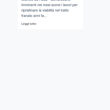
imminenti nei mesi scorsi i lavori per
ripristinare la viabilità nel tratto
franato anni fa...
Leggi
Leggi tutto
di
più
su
ROCCELLA
VALDEMONE
–
Per
la
Sp2
ancora
tempi
lunghi?
Il
Comitato
protesta