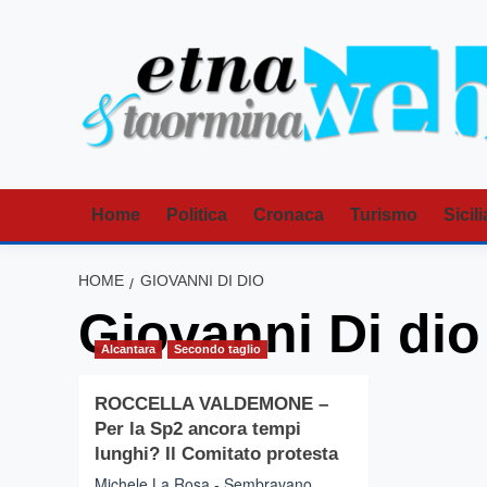
Vai
al
contenuto
Home
Politica
Cronaca
Turismo
Sicili
HOME
GIOVANNI DI DIO
Giovanni Di dio
Alcantara
Secondo taglio
ROCCELLA VALDEMONE –
Per la Sp2 ancora tempi
lunghi? Il Comitato protesta
Michele La Rosa - Sembravano