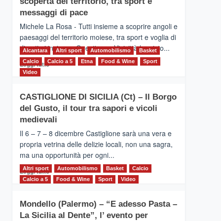
scoperta del territorio, tra sport e
la
Supermaratona
messaggi di pace
dell’Etna
Michele La Rosa - Tutti insieme a scoprire angoli e
paesaggi del territorio moiese, tra sport e voglia di
divertirsi insieme. Quest'anno Vivicittà ha visto...
Alcantara
Altri sport
Automobilismo
Basket
Calcio
Calcio a 5
Leggi
Etna
Food & Wine
Sport
Leggi tutto
di
Video
più
su
CASTIGLIONE DI SICILIA (Ct) – Il Borgo
MOIO
del Gusto, il tour tra sapori e vicoli
ALCANTARA
–
medievali
Vivicittà,
Il 6 – 7 – 8 dicembre Castiglione sarà una vera e
alla
propria vetrina delle delizie locali, non una sagra,
scoperta
ma una opportunità per ogni...
del
territorio,
Altri sport
Leggi
Automobilismo
Basket
Calcio
Leggi tutto
tra
di
Calcio a 5
Food & Wine
Sport
Video
sport
più
e
su
messaggi
Mondello (Palermo) – “E adesso Pasta –
CASTIGLIONE
di
La Sicilia al Dente”, l’ evento per
DI