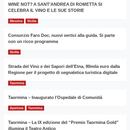
la
WINE NOT? A SANT’ANDREA DI ROMETTA SI
per
filiera
CELEBRA IL VINO E LE SUE STORIE
il
del
secondo
grano
anno
Messina
Sicilia
duro
consecutivo
siciliano
vince
Consorzio Faro Doc, nuovi vertici alla guida. Si parte
Franco
con un ricco programma
Caruso
Sicilia
Strada del Vino e dei Sapori dell’Etna, 90mila euro dalla
Regione per il progetto di segnaletica turistica digitale
Taormina
Taormina – Inaugurato l’Ospedale di Comunità
Apertura
Taormina
Taormina – La IX edizione del “Premio Taormina Gold”
illumina il Teatro Antico