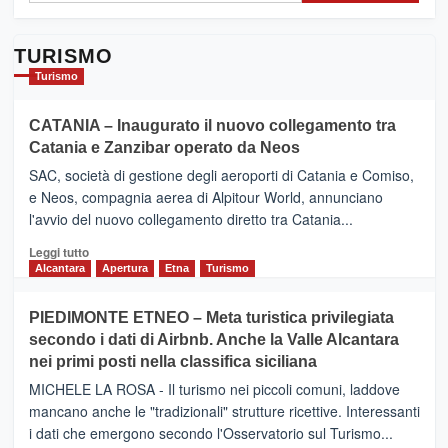
TURISMO
Turismo
CATANIA – Inaugurato il nuovo collegamento tra
Catania e Zanzibar operato da Neos
SAC, società di gestione degli aeroporti di Catania e Comiso,
e Neos, compagnia aerea di Alpitour World, annunciano
l'avvio del nuovo collegamento diretto tra Catania...
Leggi
Leggi tutto
di
Alcantara
Apertura
Etna
Turismo
più
su
PIEDIMONTE ETNEO – Meta turistica privilegiata
CATANIA
secondo i dati di Airbnb. Anche la Valle Alcantara
–
nei primi posti nella classifica siciliana
Inaugurato
il
MICHELE LA ROSA - Il turismo nei piccoli comuni, laddove
nuovo
mancano anche le "tradizionali" strutture ricettive. Interessanti
collegamento
i dati che emergono secondo l'Osservatorio sul Turismo...
tra