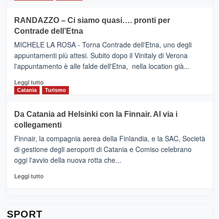
classifica
SEASONS
più
siciliana
PRESENTA
su
RANDAZZO – Ci siamo quasi…. pronti per
IL
VIAGRANDE
Contrade dell’Etna
NUOVO
(Ct)
SUMMER
–
MICHELE LA ROSA - Torna Contrade dell'Etna, uno degli
BOOK
Benanti
appuntamenti più attesi. Subito dopo il Vinitaly di Verona
CLUB
presenta
l'appuntamento è alle falde dell'Etna, nella location già...
“Vino
&
Leggi
Leggi tutto
Cultura
di
Catania
Turismo
2026”.
più
Le
su
Da Catania ad Helsinki con la Finnair. Al via i
tappe
RANDAZZO
collegamenti
dell’enoturismo
–
sull’Etna
Ci
Finnair, la compagnia aerea della Finlandia, e la SAC, Società
siamo
di gestione degli aeroporti di Catania e Comiso celebrano
quasi….
oggi l'avvio della nuova rotta che...
pronti
per
Leggi
Leggi tutto
Contrade
di
dell’Etna
più
su
Da
SPORT