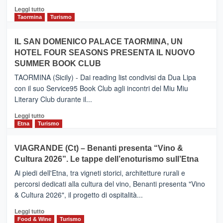
Catania
Leggi
Leggi tutto
e
di
Taormina
Turismo
Zanzibar
più
operato
su
IL SAN DOMENICO PALACE TAORMINA, UN
da
PIEDIMONTE
Neos
HOTEL FOUR SEASONS PRESENTA IL NUOVO
ETNEO
SUMMER BOOK CLUB
–
Meta
TAORMINA (Sicily) - Dai reading list condivisi da Dua Lipa
turistica
con il suo Service95 Book Club agli incontri del Miu Miu
privilegiata
Literary Club durante il...
secondo
i
Leggi
Leggi tutto
dati
di
Etna
Turismo
di
più
Airbnb.
su
VIAGRANDE (Ct) – Benanti presenta “Vino &
Anche
IL
la
Cultura 2026”. Le tappe dell’enoturismo sull’Etna
SAN
Valle
DOMENICO
Ai piedi dell'Etna, tra vigneti storici, architetture rurali e
Alcantara
PALACE
percorsi dedicati alla cultura del vino, Benanti presenta "Vino
nei
TAORMINA,
& Cultura 2026", il progetto di ospitalità...
primi
UN
posti
HOTEL
Leggi
Leggi tutto
nella
FOUR
di
Food & Wine
Turismo