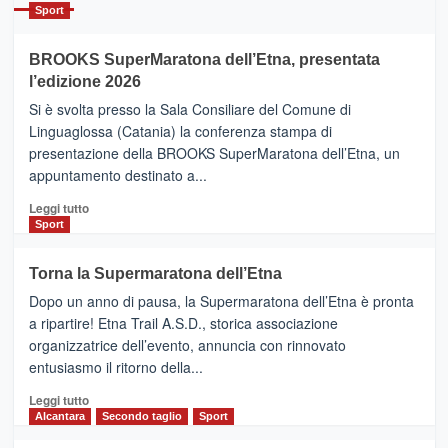
Catania
Sport
ad
Helsinki
BROOKS SuperMaratona dell’Etna, presentata
con
la
l’edizione 2026
Finnair.
Si è svolta presso la Sala Consiliare del Comune di
Al
Linguaglossa (Catania) la conferenza stampa di
via
presentazione della BROOKS SuperMaratona dell’Etna, un
i
appuntamento destinato a...
collegamenti
Leggi
Leggi tutto
di
Sport
più
su
Torna la Supermaratona dell’Etna
BROOKS
Dopo un anno di pausa, la Supermaratona dell’Etna è pronta
SuperMaratona
dell’Etna,
a ripartire! Etna Trail A.S.D., storica associazione
presentata
organizzatrice dell’evento, annuncia con rinnovato
l’edizione
entusiasmo il ritorno della...
2026
Leggi
Leggi tutto
di
Alcantara
Secondo taglio
Sport
più