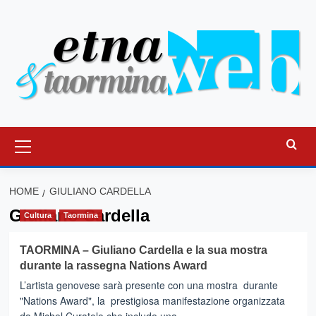
Vai
al
contenuto
Menu
principale
HOME
GIULIANO CARDELLA
Giuliano Cardella
Cultura
Taormina
TAORMINA – Giuliano Cardella e la sua mostra
durante la rassegna Nations Award
L’artista genovese sarà presente con una mostra durante
"Nations Award", la prestigiosa manifestazione organizzata