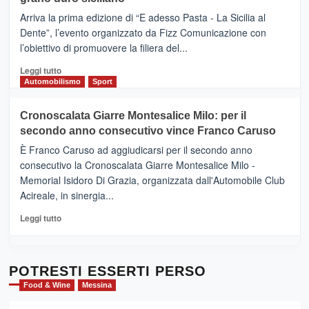
pace
(Ct)
Arriva la prima edizione di “E adesso Pasta - La Sicilia al
–
Dente”, l’evento organizzato da Fizz Comunicazione con
Il
l’obiettivo di promuovere la filiera del...
Borgo
del
Leggi
Leggi tutto
Gusto,
di
Automobilismo
Sport
il
più
tour
su
Cronoscalata Giarre Montesalice Milo: per il
tra
Mondello
sapori
secondo anno consecutivo vince Franco Caruso
(Palermo)
e
–
È Franco Caruso ad aggiudicarsi per il secondo anno
vicoli
“E
consecutivo la Cronoscalata Giarre Montesalice Milo -
medievali
adesso
Memorial Isidoro Di Grazia, organizzata dall'Automobile Club
Pasta
Acireale, in sinergia...
–
La
Leggi
Leggi tutto
Sicilia
di
al
più
Dente”,
su
l’
Cronoscalata
POTRESTI ESSERTI PERSO
evento
Giarre
Food & Wine
Messina
per
Montesalice
promuovere
Milo: