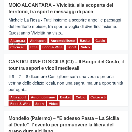
su
MOIO ALCANTARA – Vivicittà, alla scoperta del
Torna
territorio, tra sport e messaggi di pace
la
Supermaratona
Michele La Rosa - Tutti insieme a scoprire angoli e paesaggi
dell’Etna
del territorio moiese, tra sport e voglia di divertirsi insieme.
Quest'anno Vivicittà ha visto...
Alcantara
Leggi
Altri sport
Automobilismo
Basket
Calcio
Leggi tutto
di
Calcio a 5
Etna
Food & Wine
Sport
Video
più
su
CASTIGLIONE DI SICILIA (Ct) – Il Borgo del Gusto, il
MOIO
tour tra sapori e vicoli medievali
ALCANTARA
–
Il 6 – 7 – 8 dicembre Castiglione sarà una vera e propria
Vivicittà,
vetrina delle delizie locali, non una sagra, ma una opportunità
alla
per ogni...
scoperta
del
Altri sport
Leggi
Automobilismo
Basket
Calcio
Calcio a 5
Leggi tutto
territorio,
di
Food & Wine
Sport
Video
tra
più
sport
su
Mondello (Palermo) – “E adesso Pasta – La Sicilia
e
CASTIGLIONE
al Dente”, l’ evento per promuovere la filiera del
messaggi
DI
di
grano duro siciliano
SICILIA