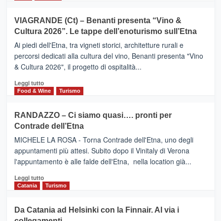
di
più
Airbnb.
su
VIAGRANDE (Ct) – Benanti presenta “Vino &
Anche
IL
la
Cultura 2026”. Le tappe dell’enoturismo sull’Etna
SAN
Valle
DOMENICO
Ai piedi dell'Etna, tra vigneti storici, architetture rurali e
Alcantara
PALACE
percorsi dedicati alla cultura del vino, Benanti presenta "Vino
nei
TAORMINA,
& Cultura 2026", il progetto di ospitalità...
primi
UN
posti
HOTEL
Leggi
Leggi tutto
nella
FOUR
di
Food & Wine
Turismo
classifica
SEASONS
più
siciliana
PRESENTA
su
RANDAZZO – Ci siamo quasi…. pronti per
IL
VIAGRANDE
Contrade dell’Etna
NUOVO
(Ct)
SUMMER
–
MICHELE LA ROSA - Torna Contrade dell'Etna, uno degli
BOOK
Benanti
appuntamenti più attesi. Subito dopo il Vinitaly di Verona
CLUB
presenta
l'appuntamento è alle falde dell'Etna, nella location già...
“Vino
&
Leggi
Leggi tutto
Cultura
di
Catania
Turismo
2026”.
più
Le
su
Da Catania ad Helsinki con la Finnair. Al via i
tappe
RANDAZZO
collegamenti