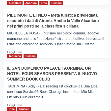
di
Alcantara
Apertura
Etna
Turismo
più
su
PIEDIMONTE ETNEO – Meta turistica privilegiata
CATANIA
secondo i dati di Airbnb. Anche la Valle Alcantara
–
nei primi posti nella classifica siciliana
Inaugurato
il
MICHELE LA ROSA - Il turismo nei piccoli comuni, laddove
nuovo
mancano anche le "tradizionali" strutture ricettive. Interessanti
collegamento
i dati che emergono secondo l'Osservatorio sul Turismo...
tra
Catania
Leggi
Leggi tutto
e
di
Taormina
Turismo
Zanzibar
più
operato
su
IL SAN DOMENICO PALACE TAORMINA, UN
da
PIEDIMONTE
Neos
HOTEL FOUR SEASONS PRESENTA IL NUOVO
ETNEO
SUMMER BOOK CLUB
–
Meta
TAORMINA (Sicily) - Dai reading list condivisi da Dua Lipa
turistica
con il suo Service95 Book Club agli incontri del Miu Miu
privilegiata
Literary Club durante il...
secondo
i
Leggi
Leggi tutto
dati
di
Etna
Turismo