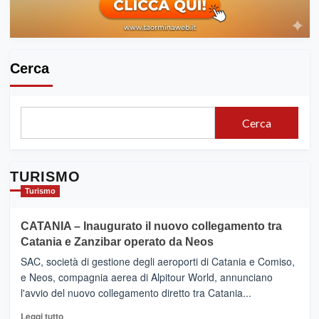
viaggia
FS
in
treno
Cerca
Cerca
TURISMO
Turismo
CATANIA – Inaugurato il nuovo collegamento tra
Catania e Zanzibar operato da Neos
SAC, società di gestione degli aeroporti di Catania e Comiso,
e Neos, compagnia aerea di Alpitour World, annunciano
l'avvio del nuovo collegamento diretto tra Catania...
Leggi
Leggi tutto