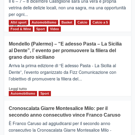
Il 6 – 7 – 8 dicembre Castiglione sarà una vera e propria
Vivicittà,
vetrina delle delizie locali, non una sagra, ma una opportunità
alla
per ogni...
scoperta
del
Altri sport
Leggi
Automobilismo
Basket
Calcio
Calcio a 5
Leggi tutto
territorio,
di
Food & Wine
Sport
Video
tra
più
sport
su
Mondello (Palermo) – “E adesso Pasta – La Sicilia
e
CASTIGLIONE
al Dente”, l’ evento per promuovere la filiera del
messaggi
DI
di
grano duro siciliano
SICILIA
pace
(Ct)
Arriva la prima edizione di “E adesso Pasta - La Sicilia al
–
Dente”, l’evento organizzato da Fizz Comunicazione con
Il
l’obiettivo di promuovere la filiera del...
Borgo
del
Leggi
Leggi tutto
Gusto,
di
Automobilismo
Sport
il
più
tour
su
Cronoscalata Giarre Montesalice Milo: per il
tra
Mondello
sapori
secondo anno consecutivo vince Franco Caruso
(Palermo)
e
–
È Franco Caruso ad aggiudicarsi per il secondo anno
vicoli
“E
consecutivo la Cronoscalata Giarre Montesalice Milo -
medievali
adesso