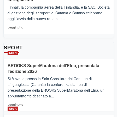
dell’enoturismo
–
sull’Etna
Ci
Finnair, la compagnia aerea della Finlandia, e la SAC, Società
siamo
di gestione degli aeroporti di Catania e Comiso celebrano
quasi….
oggi l'avvio della nuova rotta che...
pronti
per
Leggi
Leggi tutto
Contrade
di
dell’Etna
più
su
Da
SPORT
Catania
Sport
ad
Helsinki
BROOKS SuperMaratona dell’Etna, presentata
con
la
l’edizione 2026
Finnair.
Si è svolta presso la Sala Consiliare del Comune di
Al
Linguaglossa (Catania) la conferenza stampa di
via
presentazione della BROOKS SuperMaratona dell’Etna, un
i
appuntamento destinato a...
collegamenti
Leggi
Leggi tutto
di
Sport
più