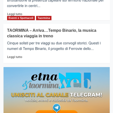
sfruttandone la presenza capillare sul territorio nazionale per
convertirle in centri...
Leggi
Leggi tutto
di
Eventi e Spettacoli
Taormina
più
su
TAORMINA – Arriva…Tempo Binario, la musica
“Piccole
classica viaggia in treno
Stazioni:
un
Cinque solisti per tre viaggi su due convogli storici. Questi i
tempo
numeri di Tempo Binario, il progetto di Ferrovie dello...
nuovo
Leggi
per
Leggi tutto
di
i
più
borghi”.
su
Stazioni
TAORMINA
del
–
Territorio,
Arriva…
progetto
Tempo
promosso
Binario,
dalle
la
società
musica
del
classica
Gruppo