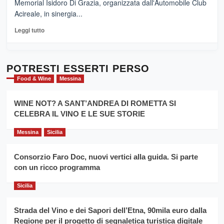
Memorial Isidoro Di Grazia, organizzata dall'Automobile Club
Pasta
Acireale, in sinergia...
–
La
Leggi
Leggi tutto
Sicilia
di
al
più
Dente”,
su
l’
Cronoscalata
POTRESTI ESSERTI PERSO
evento
Giarre
Food & Wine
Messina
per
Montesalice
promuovere
Milo:
la
WINE NOT? A SANT’ANDREA DI ROMETTA SI
per
filiera
CELEBRA IL VINO E LE SUE STORIE
il
del
secondo
grano
anno
Messina
Sicilia
duro
consecutivo
siciliano
vince
Consorzio Faro Doc, nuovi vertici alla guida. Si parte
Franco
con un ricco programma
Caruso
Sicilia
Strada del Vino e dei Sapori dell’Etna, 90mila euro dalla
Regione per il progetto di segnaletica turistica digitale