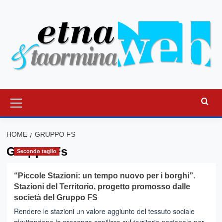
Vai
al
contenuto
Menu
principale
HOME
GRUPPO FS
Gruppo Fs
Secondo taglio
“Piccole Stazioni: un tempo nuovo per i borghi”.
Stazioni del Territorio, progetto promosso dalle
società del Gruppo FS
Rendere le stazioni un valore aggiunto del tessuto sociale