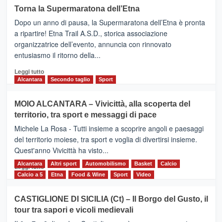
su
Torna la Supermaratona dell’Etna
BROOKS
Dopo un anno di pausa, la Supermaratona dell’Etna è pronta
SuperMaratona
dell’Etna,
a ripartire! Etna Trail A.S.D., storica associazione
presentata
organizzatrice dell’evento, annuncia con rinnovato
l’edizione
entusiasmo il ritorno della...
2026
Leggi
Leggi tutto
di
Alcantara
Secondo taglio
Sport
più
su
MOIO ALCANTARA – Vivicittà, alla scoperta del
Torna
territorio, tra sport e messaggi di pace
la
Supermaratona
Michele La Rosa - Tutti insieme a scoprire angoli e paesaggi
dell’Etna
del territorio moiese, tra sport e voglia di divertirsi insieme.
Quest'anno Vivicittà ha visto...
Alcantara
Leggi
Altri sport
Automobilismo
Basket
Calcio
Leggi tutto
di
Calcio a 5
Etna
Food & Wine
Sport
Video
più
su
CASTIGLIONE DI SICILIA (Ct) – Il Borgo del Gusto, il
MOIO
tour tra sapori e vicoli medievali
ALCANTARA
–