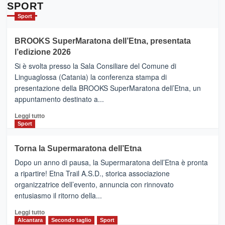
Da
SPORT
Catania
Sport
ad
Helsinki
BROOKS SuperMaratona dell’Etna, presentata
con
la
l’edizione 2026
Finnair.
Si è svolta presso la Sala Consiliare del Comune di
Al
Linguaglossa (Catania) la conferenza stampa di
via
presentazione della BROOKS SuperMaratona dell’Etna, un
i
appuntamento destinato a...
collegamenti
Leggi
Leggi tutto
di
Sport
più
su
Torna la Supermaratona dell’Etna
BROOKS
Dopo un anno di pausa, la Supermaratona dell’Etna è pronta
SuperMaratona
dell’Etna,
a ripartire! Etna Trail A.S.D., storica associazione
presentata
organizzatrice dell’evento, annuncia con rinnovato
l’edizione
entusiasmo il ritorno della...
2026
Leggi
Leggi tutto
di
Alcantara
Secondo taglio
Sport