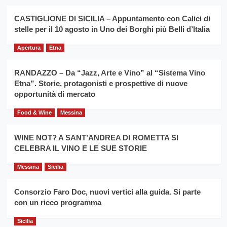
Montesalice
promuovere
Milo:
la
CASTIGLIONE DI SICILIA – Appuntamento con Calici di
per
filiera
stelle per il 10 agosto in Uno dei Borghi più Belli d’Italia
il
del
secondo
grano
anno
Apertura
Etna
duro
consecutivo
siciliano
vince
RANDAZZO – Da “Jazz, Arte e Vino” al “Sistema Vino
Franco
Etna”. Storie, protagonisti e prospettive di nuove
Caruso
opportunità di mercato
Food & Wine
Messina
WINE NOT? A SANT’ANDREA DI ROMETTA SI
CELEBRA IL VINO E LE SUE STORIE
Messina
Sicilia
Consorzio Faro Doc, nuovi vertici alla guida. Si parte
con un ricco programma
Sicilia