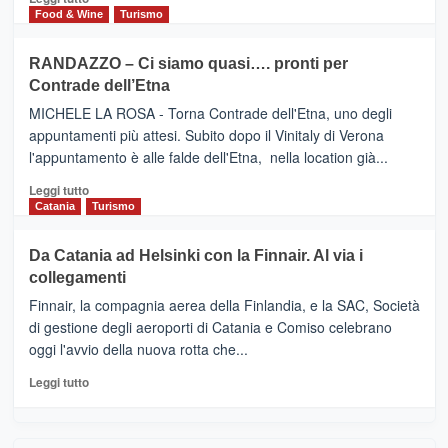
nella
FOUR
di
Food & Wine
Turismo
classifica
SEASONS
più
siciliana
PRESENTA
su
RANDAZZO – Ci siamo quasi…. pronti per
IL
VIAGRANDE
Contrade dell’Etna
NUOVO
(Ct)
SUMMER
–
MICHELE LA ROSA - Torna Contrade dell'Etna, uno degli
BOOK
Benanti
appuntamenti più attesi. Subito dopo il Vinitaly di Verona
CLUB
presenta
l'appuntamento è alle falde dell'Etna, nella location già...
“Vino
&
Leggi
Leggi tutto
Cultura
di
Catania
Turismo
2026”.
più
Le
su
Da Catania ad Helsinki con la Finnair. Al via i
tappe
RANDAZZO
collegamenti
dell’enoturismo
–
sull’Etna
Ci
Finnair, la compagnia aerea della Finlandia, e la SAC, Società
siamo
di gestione degli aeroporti di Catania e Comiso celebrano
quasi….
oggi l'avvio della nuova rotta che...
pronti
per
Leggi
Leggi tutto
Contrade
di
dell’Etna
più
su