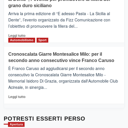
DI
di
grano duro siciliano
SICILIA
pace
(Ct)
Arriva la prima edizione di “E adesso Pasta - La Sicilia al
–
Dente”, l’evento organizzato da Fizz Comunicazione con
Il
l’obiettivo di promuovere la filiera del...
Borgo
del
Leggi
Leggi tutto
Gusto,
di
Automobilismo
Sport
il
più
tour
su
Cronoscalata Giarre Montesalice Milo: per il
tra
Mondello
sapori
secondo anno consecutivo vince Franco Caruso
(Palermo)
e
–
È Franco Caruso ad aggiudicarsi per il secondo anno
vicoli
“E
consecutivo la Cronoscalata Giarre Montesalice Milo -
medievali
adesso
Memorial Isidoro Di Grazia, organizzata dall'Automobile Club
Pasta
Acireale, in sinergia...
–
La
Leggi
Leggi tutto
Sicilia
di
al
più
Dente”,
su
l’
Cronoscalata
POTRESTI ESSERTI PERSO
evento
Giarre
Apertura
per