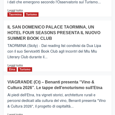
i dati che emergono secondo l'Osservatorio sul Turismo...
tra
Catania
Leggi
Leggi tutto
e
di
Taormina
Turismo
Zanzibar
più
operato
su
IL SAN DOMENICO PALACE TAORMINA, UN
da
PIEDIMONTE
Neos
HOTEL FOUR SEASONS PRESENTA IL NUOVO
ETNEO
SUMMER BOOK CLUB
–
Meta
TAORMINA (Sicily) - Dai reading list condivisi da Dua Lipa
turistica
con il suo Service95 Book Club agli incontri del Miu Miu
privilegiata
Literary Club durante il...
secondo
i
Leggi
Leggi tutto
dati
di
Etna
Turismo
di
più
Airbnb.
su
VIAGRANDE (Ct) – Benanti presenta “Vino &
Anche
IL
la
Cultura 2026”. Le tappe dell’enoturismo sull’Etna
SAN
Valle
DOMENICO
Ai piedi dell'Etna, tra vigneti storici, architetture rurali e
Alcantara
PALACE
percorsi dedicati alla cultura del vino, Benanti presenta "Vino
nei
TAORMINA,
& Cultura 2026", il progetto di ospitalità...
primi
UN
posti
HOTEL
Leggi
Leggi tutto