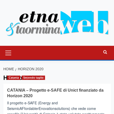
Vai
al
contenuto
Menu
principale
HOME
HORIZON 2020
Horizon 2020
Catania
Secondo taglio
CATANIA – Progetto e-SAFE di Unict finanziato da
Horizon 2020
Il progetto e-SAFE (Energy and
SeismicAFfordablerEnovationsolutions) che vede come