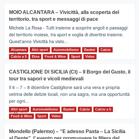
più
su
MOIO ALCANTARA – Vivicittà, alla scoperta del
Torna
territorio, tra sport e messaggi di pace
la
Supermaratona
Michele La Rosa - Tutti insieme a scoprire angoli e paesaggi
dell’Etna
del territorio moiese, tra sport e voglia di divertirsi insieme.
Quest'anno Vivicittà ha visto...
Alcantara
Leggi
Altri sport
Automobilismo
Basket
Calcio
Leggi tutto
di
Calcio a 5
Etna
Food & Wine
Sport
Video
più
su
CASTIGLIONE DI SICILIA (Ct) – Il Borgo del Gusto, il
MOIO
tour tra sapori e vicoli medievali
ALCANTARA
–
Il 6 – 7 – 8 dicembre Castiglione sarà una vera e propria
Vivicittà,
vetrina delle delizie locali, non una sagra, ma una opportunità
alla
per ogni...
scoperta
del
Altri sport
Leggi
Automobilismo
Basket
Calcio
Calcio a 5
Leggi tutto
territorio,
di
Food & Wine
Sport
Video
tra
più
sport
su
Mondello (Palermo) – “E adesso Pasta – La Sicilia
e
CASTIGLIONE
al Dente”, l’ evento per promuovere la filiera del
messaggi