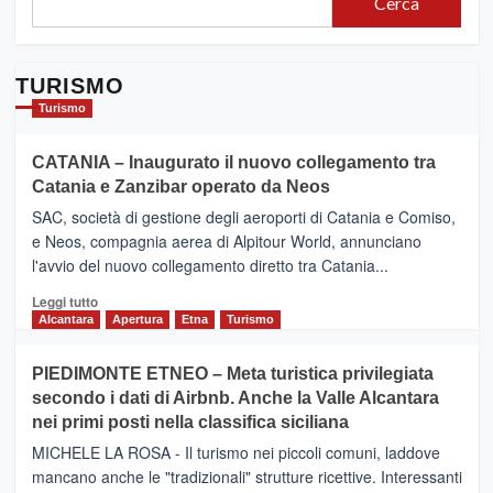
Cerca
TURISMO
Turismo
CATANIA – Inaugurato il nuovo collegamento tra
Catania e Zanzibar operato da Neos
SAC, società di gestione degli aeroporti di Catania e Comiso,
e Neos, compagnia aerea di Alpitour World, annunciano
l'avvio del nuovo collegamento diretto tra Catania...
Leggi
Leggi tutto
di
Alcantara
Apertura
Etna
Turismo
più
su
PIEDIMONTE ETNEO – Meta turistica privilegiata
CATANIA
secondo i dati di Airbnb. Anche la Valle Alcantara
–
nei primi posti nella classifica siciliana
Inaugurato
il
MICHELE LA ROSA - Il turismo nei piccoli comuni, laddove
nuovo
mancano anche le "tradizionali" strutture ricettive. Interessanti
collegamento