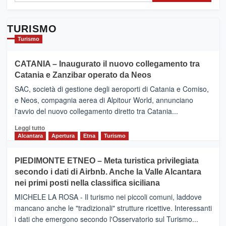
TURISMO
Turismo
CATANIA – Inaugurato il nuovo collegamento tra
Catania e Zanzibar operato da Neos
SAC, società di gestione degli aeroporti di Catania e Comiso,
e Neos, compagnia aerea di Alpitour World, annunciano
l'avvio del nuovo collegamento diretto tra Catania...
Leggi
Leggi tutto
di
Alcantara
Apertura
Etna
Turismo
più
su
PIEDIMONTE ETNEO – Meta turistica privilegiata
CATANIA
secondo i dati di Airbnb. Anche la Valle Alcantara
–
nei primi posti nella classifica siciliana
Inaugurato
il
MICHELE LA ROSA - Il turismo nei piccoli comuni, laddove
nuovo
mancano anche le "tradizionali" strutture ricettive. Interessanti
collegamento
i dati che emergono secondo l'Osservatorio sul Turismo...
tra