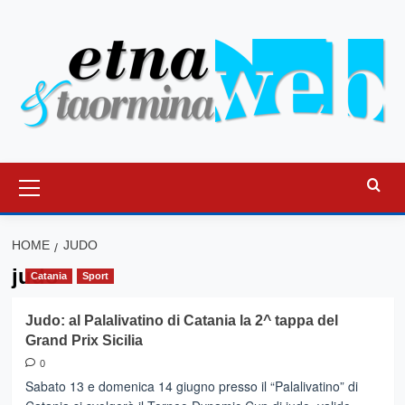
Vai
al
contenuto
Menu
principale
HOME
JUDO
judo
Catania
Sport
Judo: al Palalivatino di Catania la 2^ tappa del
Grand Prix Sicilia
0
Sabato 13 e domenica 14 giugno presso il “Palalivatino” di