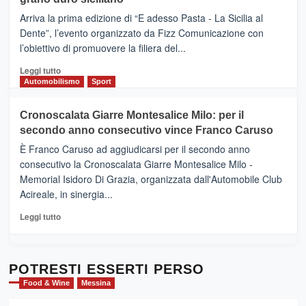
pace
(Ct)
Arriva la prima edizione di “E adesso Pasta - La Sicilia al
–
Dente”, l’evento organizzato da Fizz Comunicazione con
Il
l’obiettivo di promuovere la filiera del...
Borgo
del
Leggi
Leggi tutto
Gusto,
di
Automobilismo
Sport
il
più
tour
su
Cronoscalata Giarre Montesalice Milo: per il
tra
Mondello
sapori
secondo anno consecutivo vince Franco Caruso
(Palermo)
e
–
È Franco Caruso ad aggiudicarsi per il secondo anno
vicoli
“E
consecutivo la Cronoscalata Giarre Montesalice Milo -
medievali
adesso
Memorial Isidoro Di Grazia, organizzata dall'Automobile Club
Pasta
Acireale, in sinergia...
–
La
Leggi
Leggi tutto
Sicilia
di
al
più
Dente”,
su
l’
Cronoscalata
POTRESTI ESSERTI PERSO
evento
Giarre
Food & Wine
Messina
per
Montesalice
promuovere
Milo: