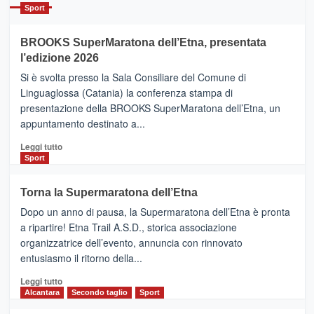
Catania
Sport
ad
Helsinki
BROOKS SuperMaratona dell’Etna, presentata
con
la
l’edizione 2026
Finnair.
Si è svolta presso la Sala Consiliare del Comune di
Al
Linguaglossa (Catania) la conferenza stampa di
via
presentazione della BROOKS SuperMaratona dell’Etna, un
i
appuntamento destinato a...
collegamenti
Leggi
Leggi tutto
di
Sport
più
su
Torna la Supermaratona dell’Etna
BROOKS
Dopo un anno di pausa, la Supermaratona dell’Etna è pronta
SuperMaratona
dell’Etna,
a ripartire! Etna Trail A.S.D., storica associazione
presentata
organizzatrice dell’evento, annuncia con rinnovato
l’edizione
entusiasmo il ritorno della...
2026
Leggi
Leggi tutto
di
Alcantara
Secondo taglio
Sport
più