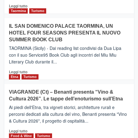
Catania
Leggi
Leggi tutto
e
di
Taormina
Turismo
Zanzibar
più
operato
su
IL SAN DOMENICO PALACE TAORMINA, UN
da
PIEDIMONTE
Neos
HOTEL FOUR SEASONS PRESENTA IL NUOVO
ETNEO
SUMMER BOOK CLUB
–
Meta
TAORMINA (Sicily) - Dai reading list condivisi da Dua Lipa
turistica
con il suo Service95 Book Club agli incontri del Miu Miu
privilegiata
Literary Club durante il...
secondo
i
Leggi
Leggi tutto
dati
di
Etna
Turismo
di
più
Airbnb.
su
VIAGRANDE (Ct) – Benanti presenta “Vino &
Anche
IL
la
Cultura 2026”. Le tappe dell’enoturismo sull’Etna
SAN
Valle
DOMENICO
Ai piedi dell'Etna, tra vigneti storici, architetture rurali e
Alcantara
PALACE
percorsi dedicati alla cultura del vino, Benanti presenta "Vino
nei
TAORMINA,
& Cultura 2026", il progetto di ospitalità...
primi
UN
posti
HOTEL
Leggi
Leggi tutto
nella
FOUR
di
Food & Wine
Turismo