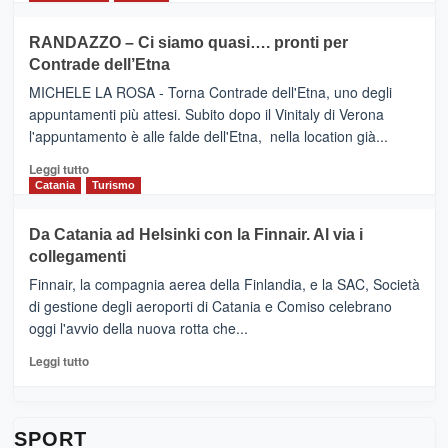
classifica
SEASONS
più
siciliana
PRESENTA
su
RANDAZZO – Ci siamo quasi…. pronti per
IL
VIAGRANDE
Contrade dell’Etna
NUOVO
(Ct)
SUMMER
–
MICHELE LA ROSA - Torna Contrade dell'Etna, uno degli
BOOK
Benanti
appuntamenti più attesi. Subito dopo il Vinitaly di Verona
CLUB
presenta
l'appuntamento è alle falde dell'Etna, nella location già...
“Vino
&
Leggi
Leggi tutto
Cultura
di
Catania
Turismo
2026”.
più
Le
su
Da Catania ad Helsinki con la Finnair. Al via i
tappe
RANDAZZO
collegamenti
dell’enoturismo
–
sull’Etna
Ci
Finnair, la compagnia aerea della Finlandia, e la SAC, Società
siamo
di gestione degli aeroporti di Catania e Comiso celebrano
quasi….
oggi l'avvio della nuova rotta che...
pronti
per
Leggi
Leggi tutto
Contrade
di
dell’Etna
più
su
Da
SPORT