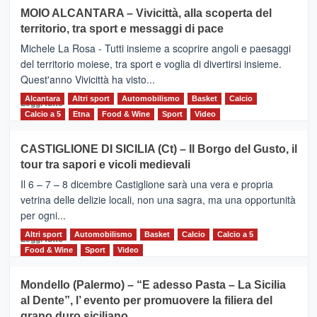
su
MOIO ALCANTARA – Vivicittà, alla scoperta del
Torna
territorio, tra sport e messaggi di pace
la
Supermaratona
Michele La Rosa - Tutti insieme a scoprire angoli e paesaggi
dell’Etna
del territorio moiese, tra sport e voglia di divertirsi insieme.
Quest'anno Vivicittà ha visto...
Alcantara
Leggi
Altri sport
Automobilismo
Basket
Calcio
Leggi tutto
di
Calcio a 5
Etna
Food & Wine
Sport
Video
più
su
CASTIGLIONE DI SICILIA (Ct) – Il Borgo del Gusto, il
MOIO
tour tra sapori e vicoli medievali
ALCANTARA
–
Il 6 – 7 – 8 dicembre Castiglione sarà una vera e propria
Vivicittà,
vetrina delle delizie locali, non una sagra, ma una opportunità
alla
per ogni...
scoperta
del
Altri sport
Leggi
Automobilismo
Basket
Calcio
Calcio a 5
Leggi tutto
territorio,
di
Food & Wine
Sport
Video
tra
più
sport
su
Mondello (Palermo) – “E adesso Pasta – La Sicilia
e
CASTIGLIONE
al Dente”, l’ evento per promuovere la filiera del
messaggi
DI
di
grano duro siciliano
SICILIA