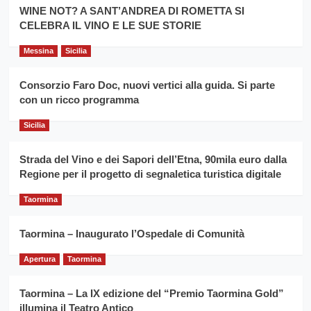
la
WINE NOT? A SANT’ANDREA DI ROMETTA SI
per
filiera
CELEBRA IL VINO E LE SUE STORIE
il
del
secondo
grano
anno
Messina
Sicilia
duro
consecutivo
siciliano
vince
Consorzio Faro Doc, nuovi vertici alla guida. Si parte
Franco
con un ricco programma
Caruso
Sicilia
Strada del Vino e dei Sapori dell’Etna, 90mila euro dalla
Regione per il progetto di segnaletica turistica digitale
Taormina
Taormina – Inaugurato l’Ospedale di Comunità
Apertura
Taormina
Taormina – La IX edizione del “Premio Taormina Gold”
illumina il Teatro Antico