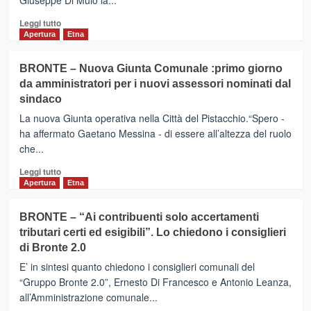
Giuseppe Di Mulo la...
Leggi
Leggi tutto
di
Apertura
Etna
più
su
BRONTE – Nuova Giunta Comunale :primo giorno
BRONTE
da amministratori per i nuovi assessori nominati dal
–
sindaco
In
Consiglio
La nuova Giunta operativa nella Città del Pistacchio.“Spero -
passa
ha affermato Gaetano Messina - di essere all’altezza del ruolo
il
che...
Conto
Consuntivo
Leggi
Leggi tutto
2016
di
Apertura
Etna
più
su
BRONTE – “Ai contribuenti solo accertamenti
BRONTE
tributari certi ed esigibili”. Lo chiedono i consiglieri
–
di Bronte 2.0
Nuova
Giunta
E’ in sintesi quanto chiedono i consiglieri comunali del
Comunale
“Gruppo Bronte 2.0”, Ernesto Di Francesco e Antonio Leanza,
:primo
all’Amministrazione comunale...
giorno