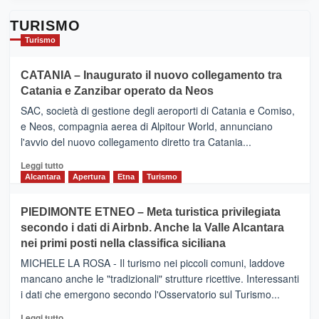
TURISMO
Turismo
CATANIA – Inaugurato il nuovo collegamento tra
Catania e Zanzibar operato da Neos
SAC, società di gestione degli aeroporti di Catania e Comiso,
e Neos, compagnia aerea di Alpitour World, annunciano
l'avvio del nuovo collegamento diretto tra Catania...
Leggi
Leggi tutto
di
Alcantara
Apertura
Etna
Turismo
più
su
PIEDIMONTE ETNEO – Meta turistica privilegiata
CATANIA
secondo i dati di Airbnb. Anche la Valle Alcantara
–
nei primi posti nella classifica siciliana
Inaugurato
il
MICHELE LA ROSA - Il turismo nei piccoli comuni, laddove
nuovo
mancano anche le "tradizionali" strutture ricettive. Interessanti
collegamento
i dati che emergono secondo l'Osservatorio sul Turismo...
tra
Catania
Leggi
Leggi tutto