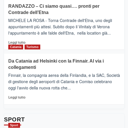
siciliana
PRESENTA
su
RANDAZZO – Ci siamo quasi…. pronti per
IL
VIAGRANDE
Contrade dell’Etna
NUOVO
(Ct)
SUMMER
–
MICHELE LA ROSA - Torna Contrade dell'Etna, uno degli
BOOK
Benanti
appuntamenti più attesi. Subito dopo il Vinitaly di Verona
CLUB
presenta
l'appuntamento è alle falde dell'Etna, nella location già...
“Vino
&
Leggi
Leggi tutto
Cultura
di
Catania
Turismo
2026”.
più
Le
su
Da Catania ad Helsinki con la Finnair. Al via i
tappe
RANDAZZO
collegamenti
dell’enoturismo
–
sull’Etna
Ci
Finnair, la compagnia aerea della Finlandia, e la SAC, Società
siamo
di gestione degli aeroporti di Catania e Comiso celebrano
quasi….
oggi l'avvio della nuova rotta che...
pronti
per
Leggi
Leggi tutto
Contrade
di
dell’Etna
più
su
Da
SPORT
Catania
Sport