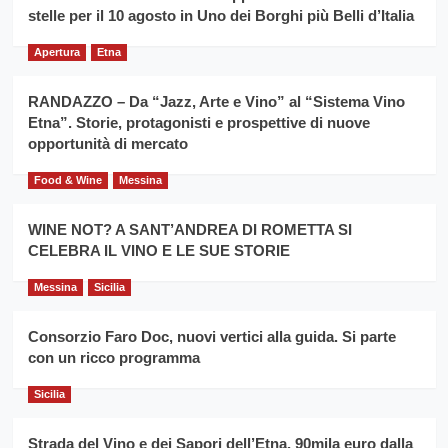
filiera
stelle per il 10 agosto in Uno dei Borghi più Belli d’Italia
il
del
secondo
grano
anno
Apertura
Etna
duro
consecutivo
siciliano
vince
RANDAZZO – Da “Jazz, Arte e Vino” al “Sistema Vino
Franco
Etna”. Storie, protagonisti e prospettive di nuove
Caruso
opportunità di mercato
Food & Wine
Messina
WINE NOT? A SANT’ANDREA DI ROMETTA SI
CELEBRA IL VINO E LE SUE STORIE
Messina
Sicilia
Consorzio Faro Doc, nuovi vertici alla guida. Si parte
con un ricco programma
Sicilia
Strada del Vino e dei Sapori dell’Etna, 90mila euro dalla