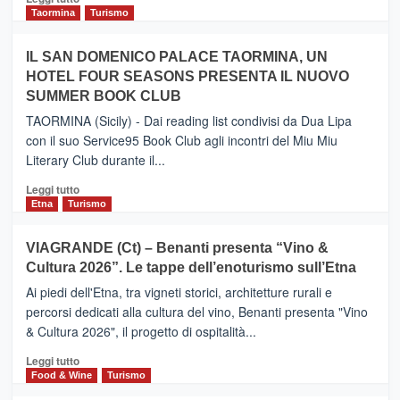
e
di
Taormina
Turismo
Zanzibar
più
operato
su
IL SAN DOMENICO PALACE TAORMINA, UN
da
PIEDIMONTE
Neos
HOTEL FOUR SEASONS PRESENTA IL NUOVO
ETNEO
SUMMER BOOK CLUB
–
Meta
TAORMINA (Sicily) - Dai reading list condivisi da Dua Lipa
turistica
con il suo Service95 Book Club agli incontri del Miu Miu
privilegiata
Literary Club durante il...
secondo
i
Leggi
Leggi tutto
dati
di
Etna
Turismo
di
più
Airbnb.
su
VIAGRANDE (Ct) – Benanti presenta “Vino &
Anche
IL
la
Cultura 2026”. Le tappe dell’enoturismo sull’Etna
SAN
Valle
DOMENICO
Ai piedi dell'Etna, tra vigneti storici, architetture rurali e
Alcantara
PALACE
percorsi dedicati alla cultura del vino, Benanti presenta "Vino
nei
TAORMINA,
& Cultura 2026", il progetto di ospitalità...
primi
UN
posti
HOTEL
Leggi
Leggi tutto
nella
FOUR
di
Food & Wine
Turismo
classifica
SEASONS
più