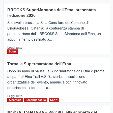
ad
Helsinki
BROOKS SuperMaratona dell’Etna, presentata
con
la
l’edizione 2026
Finnair.
Si è svolta presso la Sala Consiliare del Comune di
Al
Linguaglossa (Catania) la conferenza stampa di
via
presentazione della BROOKS SuperMaratona dell’Etna, un
i
appuntamento destinato a...
collegamenti
Leggi
Leggi tutto
di
Sport
più
su
Torna la Supermaratona dell’Etna
BROOKS
Dopo un anno di pausa, la Supermaratona dell’Etna è pronta
SuperMaratona
dell’Etna,
a ripartire! Etna Trail A.S.D., storica associazione
presentata
organizzatrice dell’evento, annuncia con rinnovato
l’edizione
entusiasmo il ritorno della...
2026
Leggi
Leggi tutto
di
Alcantara
Secondo taglio
Sport
più
su
MOIO ALCANTARA – Vivicittà, alla scoperta del