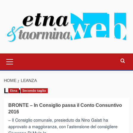
Vai
al
contenuto
Menu
principale
HOME
LEANZA
Leanza
Etna
Secondo taglio
BRONTE – In Consiglio passa il Conto Consuntivo
2016
– Il Consiglio comunale, presieduto da Nino Galati ha
approvato a maggioranza, con l’astensione del consigliere