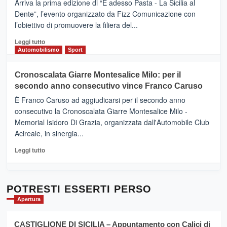
Arriva la prima edizione di “E adesso Pasta - La Sicilia al
–
Dente”, l’evento organizzato da Fizz Comunicazione con
Il
l’obiettivo di promuovere la filiera del...
Borgo
del
Leggi
Leggi tutto
Gusto,
di
Automobilismo
Sport
il
più
tour
su
Cronoscalata Giarre Montesalice Milo: per il
tra
Mondello
sapori
secondo anno consecutivo vince Franco Caruso
(Palermo)
e
–
È Franco Caruso ad aggiudicarsi per il secondo anno
vicoli
“E
consecutivo la Cronoscalata Giarre Montesalice Milo -
medievali
adesso
Memorial Isidoro Di Grazia, organizzata dall'Automobile Club
Pasta
Acireale, in sinergia...
–
La
Leggi
Leggi tutto
Sicilia
di
al
più
Dente”,
su
l’
Cronoscalata
POTRESTI ESSERTI PERSO
evento
Giarre
Apertura
per
Montesalice
promuovere
Milo:
la
CASTIGLIONE DI SICILIA – Appuntamento con Calici di
per