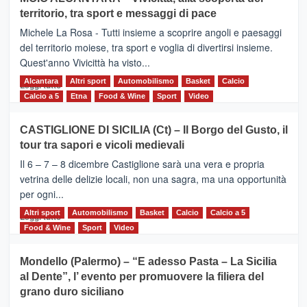
Torna
territorio, tra sport e messaggi di pace
la
Supermaratona
Michele La Rosa - Tutti insieme a scoprire angoli e paesaggi
dell’Etna
del territorio moiese, tra sport e voglia di divertirsi insieme.
Quest'anno Vivicittà ha visto...
Alcantara
Leggi
Altri sport
Automobilismo
Basket
Calcio
Leggi tutto
di
Calcio a 5
Etna
Food & Wine
Sport
Video
più
su
CASTIGLIONE DI SICILIA (Ct) – Il Borgo del Gusto, il
MOIO
tour tra sapori e vicoli medievali
ALCANTARA
–
Il 6 – 7 – 8 dicembre Castiglione sarà una vera e propria
Vivicittà,
vetrina delle delizie locali, non una sagra, ma una opportunità
alla
per ogni...
scoperta
del
Altri sport
Leggi
Automobilismo
Basket
Calcio
Calcio a 5
Leggi tutto
territorio,
di
Food & Wine
Sport
Video
tra
più
sport
su
Mondello (Palermo) – “E adesso Pasta – La Sicilia
e
CASTIGLIONE
al Dente”, l’ evento per promuovere la filiera del
messaggi
DI
di
grano duro siciliano
SICILIA
pace
(Ct)