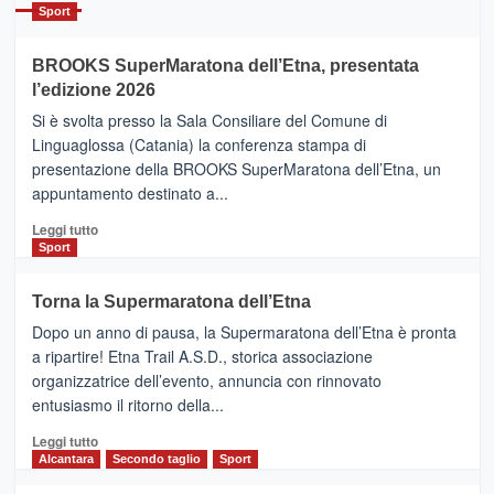
Catania
Sport
ad
Helsinki
BROOKS SuperMaratona dell’Etna, presentata
con
la
l’edizione 2026
Finnair.
Si è svolta presso la Sala Consiliare del Comune di
Al
Linguaglossa (Catania) la conferenza stampa di
via
presentazione della BROOKS SuperMaratona dell’Etna, un
i
appuntamento destinato a...
collegamenti
Leggi
Leggi tutto
di
Sport
più
su
Torna la Supermaratona dell’Etna
BROOKS
Dopo un anno di pausa, la Supermaratona dell’Etna è pronta
SuperMaratona
dell’Etna,
a ripartire! Etna Trail A.S.D., storica associazione
presentata
organizzatrice dell’evento, annuncia con rinnovato
l’edizione
entusiasmo il ritorno della...
2026
Leggi
Leggi tutto
di
Alcantara
Secondo taglio
Sport
più