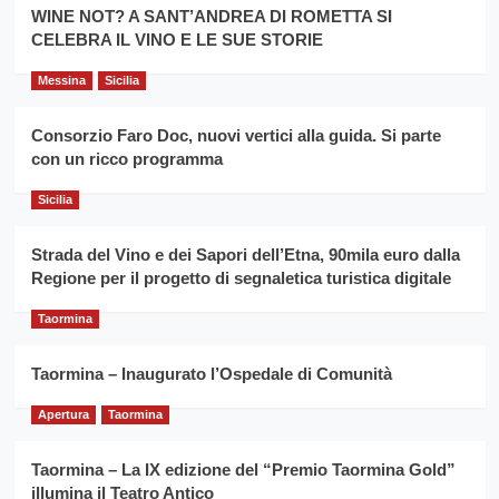
la
WINE NOT? A SANT’ANDREA DI ROMETTA SI
per
filiera
CELEBRA IL VINO E LE SUE STORIE
il
del
secondo
grano
anno
Messina
Sicilia
duro
consecutivo
siciliano
vince
Consorzio Faro Doc, nuovi vertici alla guida. Si parte
Franco
con un ricco programma
Caruso
Sicilia
Strada del Vino e dei Sapori dell’Etna, 90mila euro dalla
Regione per il progetto di segnaletica turistica digitale
Taormina
Taormina – Inaugurato l’Ospedale di Comunità
Apertura
Taormina
Taormina – La IX edizione del “Premio Taormina Gold”
illumina il Teatro Antico