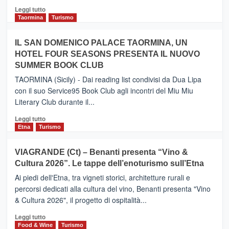
Catania
Leggi
Leggi tutto
e
di
Taormina
Turismo
Zanzibar
più
operato
su
IL SAN DOMENICO PALACE TAORMINA, UN
da
PIEDIMONTE
Neos
HOTEL FOUR SEASONS PRESENTA IL NUOVO
ETNEO
SUMMER BOOK CLUB
–
Meta
TAORMINA (Sicily) - Dai reading list condivisi da Dua Lipa
turistica
con il suo Service95 Book Club agli incontri del Miu Miu
privilegiata
Literary Club durante il...
secondo
i
Leggi
Leggi tutto
dati
di
Etna
Turismo
di
più
Airbnb.
su
VIAGRANDE (Ct) – Benanti presenta “Vino &
Anche
IL
la
Cultura 2026”. Le tappe dell’enoturismo sull’Etna
SAN
Valle
DOMENICO
Ai piedi dell'Etna, tra vigneti storici, architetture rurali e
Alcantara
PALACE
percorsi dedicati alla cultura del vino, Benanti presenta "Vino
nei
TAORMINA,
& Cultura 2026", il progetto di ospitalità...
primi
UN
posti
HOTEL
Leggi
Leggi tutto
nella
FOUR
di
Food & Wine
Turismo