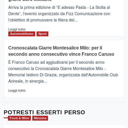
pace
(Ct)
Arriva la prima edizione di “E adesso Pasta - La Sicilia al
–
Dente”, l’evento organizzato da Fizz Comunicazione con
Il
l’obiettivo di promuovere la filiera del...
Borgo
del
Leggi
Leggi tutto
Gusto,
di
Automobilismo
Sport
il
più
tour
su
Cronoscalata Giarre Montesalice Milo: per il
tra
Mondello
sapori
secondo anno consecutivo vince Franco Caruso
(Palermo)
e
–
È Franco Caruso ad aggiudicarsi per il secondo anno
vicoli
“E
consecutivo la Cronoscalata Giarre Montesalice Milo -
medievali
adesso
Memorial Isidoro Di Grazia, organizzata dall'Automobile Club
Pasta
Acireale, in sinergia...
–
La
Leggi
Leggi tutto
Sicilia
di
al
più
Dente”,
su
l’
Cronoscalata
POTRESTI ESSERTI PERSO
evento
Giarre
Food & Wine
Messina
per
Montesalice
promuovere
Milo: