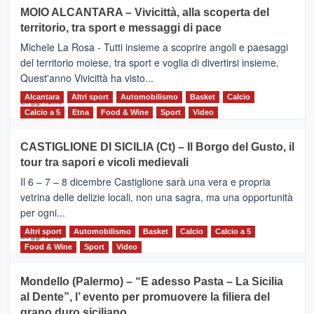
su
MOIO ALCANTARA – Vivicittà, alla scoperta del
Torna
territorio, tra sport e messaggi di pace
la
Supermaratona
Michele La Rosa - Tutti insieme a scoprire angoli e paesaggi
dell’Etna
del territorio moiese, tra sport e voglia di divertirsi insieme.
Quest'anno Vivicittà ha visto...
Alcantara
Leggi
Altri sport
Automobilismo
Basket
Calcio
Leggi tutto
di
Calcio a 5
Etna
Food & Wine
Sport
Video
più
su
CASTIGLIONE DI SICILIA (Ct) – Il Borgo del Gusto, il
MOIO
tour tra sapori e vicoli medievali
ALCANTARA
–
Il 6 – 7 – 8 dicembre Castiglione sarà una vera e propria
Vivicittà,
vetrina delle delizie locali, non una sagra, ma una opportunità
alla
per ogni...
scoperta
del
Altri sport
Leggi
Automobilismo
Basket
Calcio
Calcio a 5
Leggi tutto
territorio,
di
Food & Wine
Sport
Video
tra
più
sport
su
Mondello (Palermo) – “E adesso Pasta – La Sicilia
e
CASTIGLIONE
al Dente”, l’ evento per promuovere la filiera del
messaggi
DI
di
grano duro siciliano
SICILIA