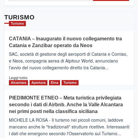
TURISMO
Turismo
CATANIA – Inaugurato il nuovo collegamento tra
Catania e Zanzibar operato da Neos
SAC, società di gestione degli aeroporti di Catania e Comiso,
e Neos, compagnia aerea di Alpitour World, annunciano
l'avvio del nuovo collegamento diretto tra Catania...
Leggi
Leggi tutto
di
Alcantara
Apertura
Etna
Turismo
più
su
PIEDIMONTE ETNEO – Meta turistica privilegiata
CATANIA
secondo i dati di Airbnb. Anche la Valle Alcantara
–
nei primi posti nella classifica siciliana
Inaugurato
il
MICHELE LA ROSA - Il turismo nei piccoli comuni, laddove
nuovo
mancano anche le "tradizionali" strutture ricettive. Interessanti
collegamento
i dati che emergono secondo l'Osservatorio sul Turismo...
tra