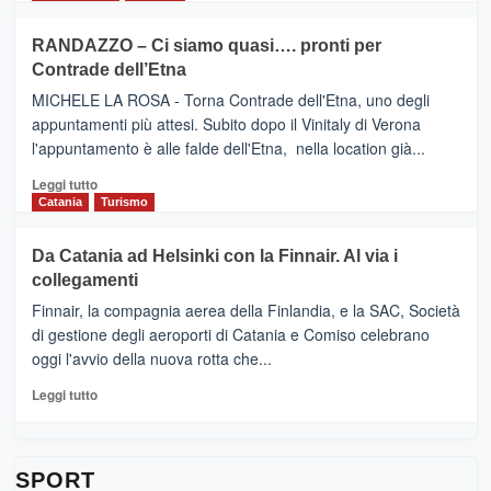
classifica
SEASONS
più
siciliana
PRESENTA
su
RANDAZZO – Ci siamo quasi…. pronti per
IL
VIAGRANDE
Contrade dell’Etna
NUOVO
(Ct)
SUMMER
–
MICHELE LA ROSA - Torna Contrade dell'Etna, uno degli
BOOK
Benanti
appuntamenti più attesi. Subito dopo il Vinitaly di Verona
CLUB
presenta
l'appuntamento è alle falde dell'Etna, nella location già...
“Vino
&
Leggi
Leggi tutto
Cultura
di
Catania
Turismo
2026”.
più
Le
su
Da Catania ad Helsinki con la Finnair. Al via i
tappe
RANDAZZO
collegamenti
dell’enoturismo
–
sull’Etna
Ci
Finnair, la compagnia aerea della Finlandia, e la SAC, Società
siamo
di gestione degli aeroporti di Catania e Comiso celebrano
quasi….
oggi l'avvio della nuova rotta che...
pronti
per
Leggi
Leggi tutto
Contrade
di
dell’Etna
più
su
Da
SPORT