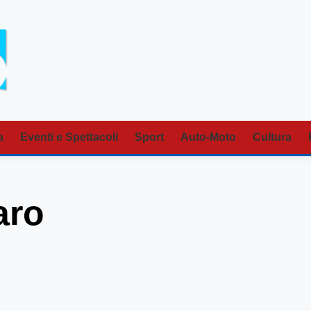
a
Eventi e Spettacoli
Sport
Auto-Moto
Cultura
aro