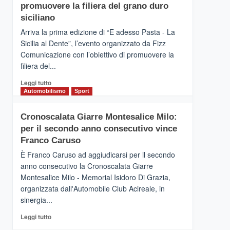
pace
SICILIA
promuovere la filiera del grano duro
(Ct)
siciliano
–
Arriva la prima edizione di “E adesso Pasta - La
Il
Sicilia al Dente”, l’evento organizzato da Fizz
Borgo
Comunicazione con l’obiettivo di promuovere la
del
Gusto,
filiera del...
il
Leggi
Leggi tutto
tour
di
Automobilismo
Sport
tra
più
sapori
su
e
Cronoscalata Giarre Montesalice Milo:
Mondello
vicoli
per il secondo anno consecutivo vince
(Palermo)
medievali
–
Franco Caruso
“E
È Franco Caruso ad aggiudicarsi per il secondo
adesso
anno consecutivo la Cronoscalata Giarre
Pasta
Montesalice Milo - Memorial Isidoro Di Grazia,
–
organizzata dall'Automobile Club Acireale, in
La
Sicilia
sinergia...
al
Leggi
Leggi tutto
Dente”,
di
l’