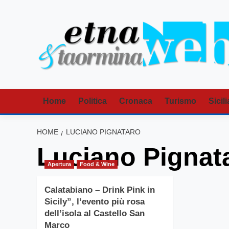
Vai
al
contenuto
Home
Politica
Cronaca
Turismo
Sicili
HOME
LUCIANO PIGNATARO
Luciano Pignat
Apertura
Food & Wine
Calatabiano – Drink Pink in
Sicily”, l’evento più rosa
dell’isola al Castello San
Marco