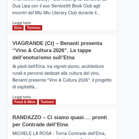
privilegiata
Dua Lipa con il suo Service95 Book Club agli
secondo
incontri del Miu Miu Literary Club durante il...
i
dati
Leggi
Leggi tutto
di
di
Etna
Turismo
Airbnb.
più
Anche
su
la
VIAGRANDE (Ct) – Benanti presenta
IL
Valle
“Vino & Cultura 2026”. Le tappe
SAN
Alcantara
DOMENICO
dell’enoturismo sull’Etna
nei
PALACE
primi
Ai piedi dell'Etna, tra vigneti storici, architetture
TAORMINA,
posti
rurali e percorsi dedicati alla cultura del vino,
UN
nella
Benanti presenta "Vino & Cultura 2026", il progetto
HOTEL
classifica
di ospitalità...
FOUR
siciliana
SEASONS
Leggi
Leggi tutto
PRESENTA
di
Food & Wine
Turismo
IL
più
NUOVO
su
SUMMER
RANDAZZO – Ci siamo quasi…. pronti
VIAGRANDE
BOOK
per Contrade dell’Etna
(Ct)
CLUB
–
MICHELE LA ROSA - Torna Contrade dell'Etna,
Benanti