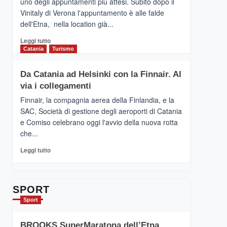
uno degli appuntamenti più attesi. Subito dopo il
presenta
Vinitaly di Verona l'appuntamento è alle falde
“Vino
dell'Etna, nella location già...
&
Cultura
Leggi
Leggi tutto
2026”.
di
Catania
Turismo
Le
più
tappe
su
Da Catania ad Helsinki con la Finnair. Al
dell’enoturismo
RANDAZZO
sull’Etna
via i collegamenti
–
Ci
Finnair, la compagnia aerea della Finlandia, e la
siamo
SAC, Società di gestione degli aeroporti di Catania
quasi….
e Comiso celebrano oggi l'avvio della nuova rotta
pronti
che...
per
Contrade
Leggi
Leggi tutto
dell’Etna
di
più
su
Da
SPORT
Catania
Sport
ad
Helsinki
BROOKS SuperMaratona dell’Etna,
con