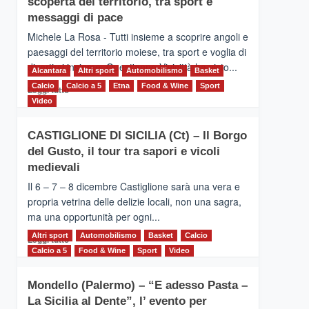
scoperta del territorio, tra sport e
la
Supermaratona
messaggi di pace
dell’Etna
Michele La Rosa - Tutti insieme a scoprire angoli e
paesaggi del territorio moiese, tra sport e voglia di
divertirsi insieme. Quest'anno Vivicittà ha visto...
Alcantara
Altri sport
Automobilismo
Basket
Calcio
Calcio a 5
Leggi
Etna
Food & Wine
Sport
Leggi tutto
di
Video
più
su
CASTIGLIONE DI SICILIA (Ct) – Il Borgo
MOIO
del Gusto, il tour tra sapori e vicoli
ALCANTARA
–
medievali
Vivicittà,
Il 6 – 7 – 8 dicembre Castiglione sarà una vera e
alla
propria vetrina delle delizie locali, non una sagra,
scoperta
ma una opportunità per ogni...
del
territorio,
Altri sport
Leggi
Automobilismo
Basket
Calcio
Leggi tutto
tra
di
Calcio a 5
Food & Wine
Sport
Video
sport
più
e
su
messaggi
Mondello (Palermo) – “E adesso Pasta –
CASTIGLIONE
di
La Sicilia al Dente”, l’ evento per
DI