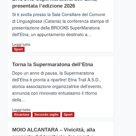
la
presentata l’edizione 2026
Finnair.
Si è svolta presso la Sala Consiliare del Comune
Al
di Linguaglossa (Catania) la conferenza stampa di
via
presentazione della BROOKS SuperMaratona
i
collegamenti
dell’Etna, un appuntamento destinato a...
Leggi
Leggi tutto
di
Sport
più
su
Torna la Supermaratona dell’Etna
BROOKS
SuperMaratona
Dopo un anno di pausa, la Supermaratona
dell’Etna,
dell’Etna è pronta a ripartire! Etna Trail A.S.D.,
presentata
storica associazione organizzatrice dell’evento,
l’edizione
annuncia con rinnovato entusiasmo il ritorno
2026
della...
Leggi
Leggi tutto
di
Alcantara
Secondo taglio
Sport
più
su
MOIO ALCANTARA – Vivicittà, alla
Torna