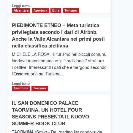
Leggi
Leggi tutto
di
Alcantara
Apertura
Etna
Turismo
più
su
PIEDIMONTE ETNEO – Meta turistica
CATANIA
privilegiata secondo i dati di Airbnb.
–
Inaugurato
Anche la Valle Alcantara nei primi posti
il
nella classifica siciliana
nuovo
MICHELE LA ROSA - Il turismo nei piccoli comuni,
collegamento
laddove mancano anche le "tradizionali" strutture
tra
ricettive. Interessanti i dati che emergono secondo
Catania
e
l'Osservatorio sul Turismo...
Zanzibar
Leggi
Leggi tutto
operato
di
Taormina
Turismo
da
più
Neos
su
IL SAN DOMENICO PALACE
PIEDIMONTE
TAORMINA, UN HOTEL FOUR
ETNEO
–
SEASONS PRESENTA IL NUOVO
Meta
SUMMER BOOK CLUB
turistica
TAORMINA (Sicily) - Dai reading list condivisi da