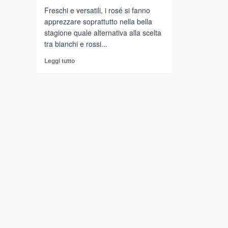
Freschi e versatili, i rosé si fanno
apprezzare soprattutto nella bella
stagione quale alternativa alla scelta
tra bianchi e rossi...
Leggi
Leggi tutto
di
più
su
Calatabiano
–
Drink
Pink
in
Sicily”,
l’evento
più
rosa
dell’isola
al
Castello
San
Marco