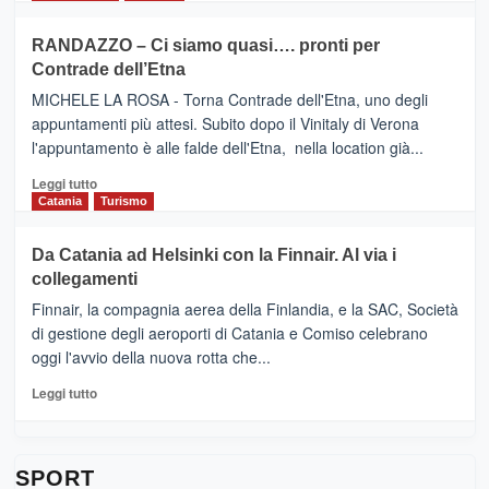
classifica
SEASONS
più
siciliana
PRESENTA
su
RANDAZZO – Ci siamo quasi…. pronti per
IL
VIAGRANDE
Contrade dell’Etna
NUOVO
(Ct)
SUMMER
–
MICHELE LA ROSA - Torna Contrade dell'Etna, uno degli
BOOK
Benanti
appuntamenti più attesi. Subito dopo il Vinitaly di Verona
CLUB
presenta
l'appuntamento è alle falde dell'Etna, nella location già...
“Vino
&
Leggi
Leggi tutto
Cultura
di
Catania
Turismo
2026”.
più
Le
su
Da Catania ad Helsinki con la Finnair. Al via i
tappe
RANDAZZO
collegamenti
dell’enoturismo
–
sull’Etna
Ci
Finnair, la compagnia aerea della Finlandia, e la SAC, Società
siamo
di gestione degli aeroporti di Catania e Comiso celebrano
quasi….
oggi l'avvio della nuova rotta che...
pronti
per
Leggi
Leggi tutto
Contrade
di
dell’Etna
più
su
Da
SPORT