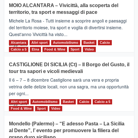
su
MOIO ALCANTARA – Vivicittà, alla scoperta del
Torna
territorio, tra sport e messaggi di pace
la
Supermaratona
Michele La Rosa - Tutti insieme a scoprire angoli e paesaggi
dell’Etna
del territorio moiese, tra sport e voglia di divertirsi insieme.
Quest'anno Vivicittà ha visto...
Alcantara
Leggi
Altri sport
Automobilismo
Basket
Calcio
Leggi tutto
di
Calcio a 5
Etna
Food & Wine
Sport
Video
più
su
CASTIGLIONE DI SICILIA (Ct) – Il Borgo del Gusto, il
MOIO
tour tra sapori e vicoli medievali
ALCANTARA
–
Il 6 – 7 – 8 dicembre Castiglione sarà una vera e propria
Vivicittà,
vetrina delle delizie locali, non una sagra, ma una opportunità
alla
per ogni...
scoperta
del
Altri sport
Leggi
Automobilismo
Basket
Calcio
Calcio a 5
Leggi tutto
territorio,
di
Food & Wine
Sport
Video
tra
più
sport
su
Mondello (Palermo) – “E adesso Pasta – La Sicilia
e
CASTIGLIONE
al Dente”, l’ evento per promuovere la filiera del
messaggi
DI
di
grano duro siciliano
SICILIA