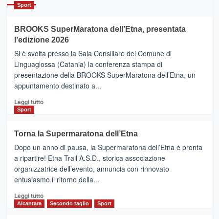
Catania
Sport
ad
Helsinki
BROOKS SuperMaratona dell’Etna, presentata
con
la
l’edizione 2026
Finnair.
Si è svolta presso la Sala Consiliare del Comune di
Al
Linguaglossa (Catania) la conferenza stampa di
via
presentazione della BROOKS SuperMaratona dell’Etna, un
i
appuntamento destinato a...
collegamenti
Leggi
Leggi tutto
di
Sport
più
su
Torna la Supermaratona dell’Etna
BROOKS
Dopo un anno di pausa, la Supermaratona dell’Etna è pronta
SuperMaratona
dell’Etna,
a ripartire! Etna Trail A.S.D., storica associazione
presentata
organizzatrice dell’evento, annuncia con rinnovato
l’edizione
entusiasmo il ritorno della...
2026
Leggi
Leggi tutto
di
Alcantara
Secondo taglio
Sport
più