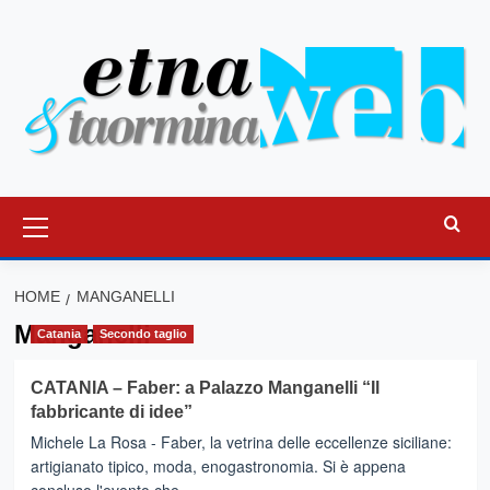
Vai
al
contenuto
Menu
principale
HOME
MANGANELLI
Manganelli
Catania
Secondo taglio
CATANIA – Faber: a Palazzo Manganelli “Il
fabbricante di idee”
Michele La Rosa - Faber, la vetrina delle eccellenze siciliane:
artigianato tipico, moda, enogastronomia. Si è appena