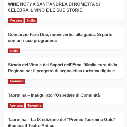
la
WINE NOT? A SANT’ANDREA DI ROMETTA SI
per
filiera
CELEBRA IL VINO E LE SUE STORIE
il
del
secondo
grano
anno
Messina
Sicilia
duro
consecutivo
siciliano
vince
Consorzio Faro Doc, nuovi vertici alla guida. Si parte
Franco
con un ricco programma
Caruso
Sicilia
Strada del Vino e dei Sapori dell’Etna, 90mila euro dalla
Regione per il progetto di segnaletica turistica digitale
Taormina
Taormina – Inaugurato l’Ospedale di Comunità
Apertura
Taormina
Taormina – La IX edizione del “Premio Taormina Gold”
illumina il Teatro Antico