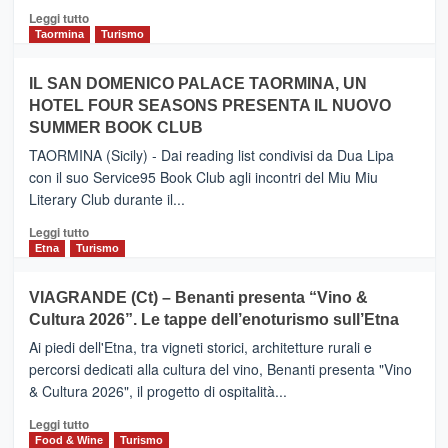
Catania
Leggi
Leggi tutto
e
di
Taormina
Turismo
Zanzibar
più
operato
su
IL SAN DOMENICO PALACE TAORMINA, UN
da
PIEDIMONTE
Neos
HOTEL FOUR SEASONS PRESENTA IL NUOVO
ETNEO
SUMMER BOOK CLUB
–
Meta
TAORMINA (Sicily) - Dai reading list condivisi da Dua Lipa
turistica
con il suo Service95 Book Club agli incontri del Miu Miu
privilegiata
Literary Club durante il...
secondo
i
Leggi
Leggi tutto
dati
di
Etna
Turismo
di
più
Airbnb.
su
VIAGRANDE (Ct) – Benanti presenta “Vino &
Anche
IL
la
Cultura 2026”. Le tappe dell’enoturismo sull’Etna
SAN
Valle
DOMENICO
Ai piedi dell'Etna, tra vigneti storici, architetture rurali e
Alcantara
PALACE
percorsi dedicati alla cultura del vino, Benanti presenta "Vino
nei
TAORMINA,
& Cultura 2026", il progetto di ospitalità...
primi
UN
posti
HOTEL
Leggi
Leggi tutto
nella
FOUR
di
Food & Wine
Turismo