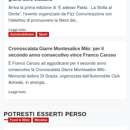
pace
(Ct)
Arriva la prima edizione di “E adesso Pasta - La Sicilia al
–
Dente”, l’evento organizzato da Fizz Comunicazione con
Il
l’obiettivo di promuovere la filiera del...
Borgo
del
Leggi
Leggi tutto
Gusto,
di
Automobilismo
Sport
il
più
tour
su
Cronoscalata Giarre Montesalice Milo: per il
tra
Mondello
sapori
secondo anno consecutivo vince Franco Caruso
(Palermo)
e
–
È Franco Caruso ad aggiudicarsi per il secondo anno
vicoli
“E
consecutivo la Cronoscalata Giarre Montesalice Milo -
medievali
adesso
Memorial Isidoro Di Grazia, organizzata dall'Automobile Club
Pasta
Acireale, in sinergia...
–
La
Leggi
Leggi tutto
Sicilia
di
al
più
Dente”,
su
l’
Cronoscalata
POTRESTI ESSERTI PERSO
evento
Giarre
Food & Wine
Messina
per
Montesalice
promuovere
Milo: