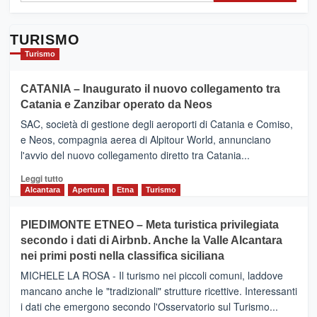
TURISMO
Turismo
CATANIA – Inaugurato il nuovo collegamento tra
Catania e Zanzibar operato da Neos
SAC, società di gestione degli aeroporti di Catania e Comiso,
e Neos, compagnia aerea di Alpitour World, annunciano
l'avvio del nuovo collegamento diretto tra Catania...
Leggi
Leggi tutto
di
Alcantara
Apertura
Etna
Turismo
più
su
PIEDIMONTE ETNEO – Meta turistica privilegiata
CATANIA
secondo i dati di Airbnb. Anche la Valle Alcantara
–
nei primi posti nella classifica siciliana
Inaugurato
il
MICHELE LA ROSA - Il turismo nei piccoli comuni, laddove
nuovo
mancano anche le "tradizionali" strutture ricettive. Interessanti
collegamento
i dati che emergono secondo l'Osservatorio sul Turismo...
tra