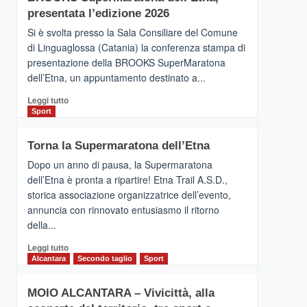
la
presentata l’edizione 2026
Finnair.
Si è svolta presso la Sala Consiliare del Comune
Al
di Linguaglossa (Catania) la conferenza stampa di
via
presentazione della BROOKS SuperMaratona
i
collegamenti
dell’Etna, un appuntamento destinato a...
Leggi
Leggi tutto
di
Sport
più
su
Torna la Supermaratona dell’Etna
BROOKS
SuperMaratona
Dopo un anno di pausa, la Supermaratona
dell’Etna,
dell’Etna è pronta a ripartire! Etna Trail A.S.D.,
presentata
storica associazione organizzatrice dell’evento,
l’edizione
annuncia con rinnovato entusiasmo il ritorno
2026
della...
Leggi
Leggi tutto
di
Alcantara
Secondo taglio
Sport
più
su
MOIO ALCANTARA – Vivicittà, alla
Torna