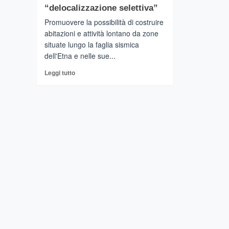
“delocalizzazione selettiva”
Promuovere la possibilità di costruire
abitazioni e attività lontano da zone
situate lungo la faglia sismica
dell'Etna e nelle sue...
Leggi
Leggi tutto
di
più
su
ETNA
–
Abitare
in
zone
sicure:
lo
studio
di
antropologi
e
ricercatori
dell’INGV