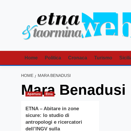
Vai
al
contenuto
Home
Politica
Cronaca
Turismo
Sicili
HOME
MARA BENADUSI
Mara Benadusi
Apertura
Etna
ETNA – Abitare in zone
sicure: lo studio di
antropologi e ricercatori
dell’INGV sulla