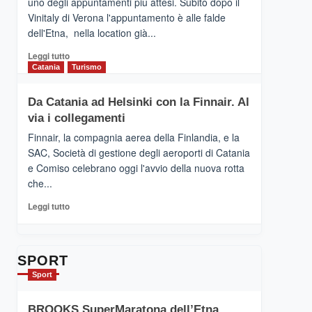
uno degli appuntamenti più attesi. Subito dopo il
presenta
Vinitaly di Verona l'appuntamento è alle falde
“Vino
dell'Etna, nella location già...
&
Cultura
Leggi
Leggi tutto
2026”.
di
Catania
Turismo
Le
più
tappe
su
Da Catania ad Helsinki con la Finnair. Al
dell’enoturismo
RANDAZZO
sull’Etna
via i collegamenti
–
Ci
Finnair, la compagnia aerea della Finlandia, e la
siamo
SAC, Società di gestione degli aeroporti di Catania
quasi….
e Comiso celebrano oggi l'avvio della nuova rotta
pronti
che...
per
Contrade
Leggi
Leggi tutto
dell’Etna
di
più
su
Da
SPORT
Catania
Sport
ad
Helsinki
BROOKS SuperMaratona dell’Etna,
con