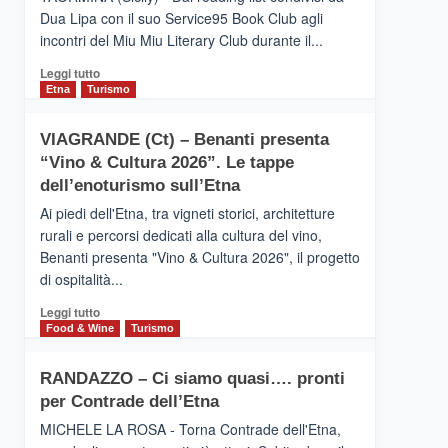
privilegiata
Dua Lipa con il suo Service95 Book Club agli
secondo
incontri del Miu Miu Literary Club durante il...
i
dati
Leggi
Leggi tutto
di
di
Etna
Turismo
Airbnb.
più
Anche
su
la
VIAGRANDE (Ct) – Benanti presenta
IL
Valle
“Vino & Cultura 2026”. Le tappe
SAN
Alcantara
DOMENICO
dell’enoturismo sull’Etna
nei
PALACE
primi
Ai piedi dell'Etna, tra vigneti storici, architetture
TAORMINA,
posti
rurali e percorsi dedicati alla cultura del vino,
UN
nella
Benanti presenta "Vino & Cultura 2026", il progetto
HOTEL
classifica
di ospitalità...
FOUR
siciliana
SEASONS
Leggi
Leggi tutto
PRESENTA
di
Food & Wine
Turismo
IL
più
NUOVO
su
SUMMER
RANDAZZO – Ci siamo quasi…. pronti
VIAGRANDE
BOOK
per Contrade dell’Etna
(Ct)
CLUB
–
MICHELE LA ROSA - Torna Contrade dell'Etna,
Benanti