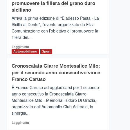
pace
SICILIA
promuovere la filiera del grano duro
(Ct)
siciliano
–
Arriva la prima edizione di “E adesso Pasta - La
Il
Sicilia al Dente”, l’evento organizzato da Fizz
Borgo
Comunicazione con l’obiettivo di promuovere la
del
Gusto,
filiera del...
il
Leggi
Leggi tutto
tour
di
Automobilismo
Sport
tra
più
sapori
su
e
Cronoscalata Giarre Montesalice Milo:
Mondello
vicoli
per il secondo anno consecutivo vince
(Palermo)
medievali
–
Franco Caruso
“E
È Franco Caruso ad aggiudicarsi per il secondo
adesso
anno consecutivo la Cronoscalata Giarre
Pasta
Montesalice Milo - Memorial Isidoro Di Grazia,
–
organizzata dall'Automobile Club Acireale, in
La
Sicilia
sinergia...
al
Leggi
Leggi tutto
Dente”,
di
l’