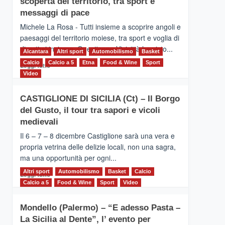
scoperta del territorio, tra sport e
la
Supermaratona
messaggi di pace
dell’Etna
Michele La Rosa - Tutti insieme a scoprire angoli e
paesaggi del territorio moiese, tra sport e voglia di
divertirsi insieme. Quest'anno Vivicittà ha visto...
Alcantara
Altri sport
Automobilismo
Basket
Calcio
Calcio a 5
Leggi
Etna
Food & Wine
Sport
Leggi tutto
di
Video
più
su
CASTIGLIONE DI SICILIA (Ct) – Il Borgo
MOIO
del Gusto, il tour tra sapori e vicoli
ALCANTARA
–
medievali
Vivicittà,
Il 6 – 7 – 8 dicembre Castiglione sarà una vera e
alla
propria vetrina delle delizie locali, non una sagra,
scoperta
ma una opportunità per ogni...
del
territorio,
Altri sport
Leggi
Automobilismo
Basket
Calcio
Leggi tutto
tra
di
Calcio a 5
Food & Wine
Sport
Video
sport
più
e
su
messaggi
Mondello (Palermo) – “E adesso Pasta –
CASTIGLIONE
di
La Sicilia al Dente”, l’ evento per
DI