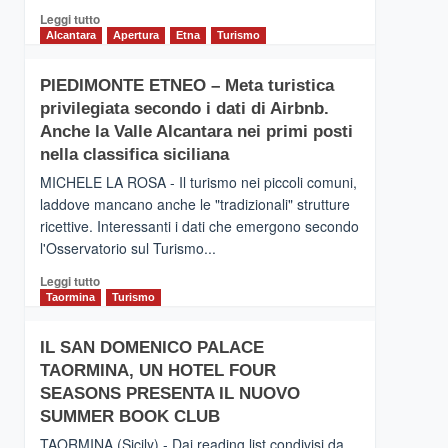
Leggi
Leggi tutto
di
Alcantara
Apertura
Etna
Turismo
più
su
PIEDIMONTE ETNEO – Meta turistica
CATANIA
privilegiata secondo i dati di Airbnb.
–
Inaugurato
Anche la Valle Alcantara nei primi posti
il
nella classifica siciliana
nuovo
MICHELE LA ROSA - Il turismo nei piccoli comuni,
collegamento
laddove mancano anche le "tradizionali" strutture
tra
ricettive. Interessanti i dati che emergono secondo
Catania
e
l'Osservatorio sul Turismo...
Zanzibar
Leggi
Leggi tutto
operato
di
Taormina
Turismo
da
più
Neos
su
IL SAN DOMENICO PALACE
PIEDIMONTE
TAORMINA, UN HOTEL FOUR
ETNEO
–
SEASONS PRESENTA IL NUOVO
Meta
SUMMER BOOK CLUB
turistica
TAORMINA (Sicily) - Dai reading list condivisi da