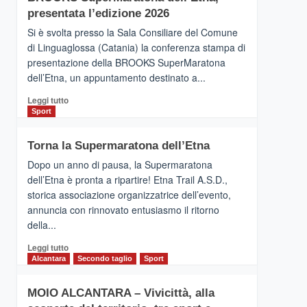
la
presentata l’edizione 2026
Finnair.
Si è svolta presso la Sala Consiliare del Comune
Al
di Linguaglossa (Catania) la conferenza stampa di
via
presentazione della BROOKS SuperMaratona
i
collegamenti
dell’Etna, un appuntamento destinato a...
Leggi
Leggi tutto
di
Sport
più
su
Torna la Supermaratona dell’Etna
BROOKS
SuperMaratona
Dopo un anno di pausa, la Supermaratona
dell’Etna,
dell’Etna è pronta a ripartire! Etna Trail A.S.D.,
presentata
storica associazione organizzatrice dell’evento,
l’edizione
annuncia con rinnovato entusiasmo il ritorno
2026
della...
Leggi
Leggi tutto
di
Alcantara
Secondo taglio
Sport
più
su
MOIO ALCANTARA – Vivicittà, alla
Torna