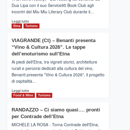
privilegiata
Dua Lipa con il suo Service95 Book Club agli
secondo
incontri del Miu Miu Literary Club durante il...
i
dati
Leggi
Leggi tutto
di
di
Etna
Turismo
Airbnb.
più
Anche
su
la
VIAGRANDE (Ct) – Benanti presenta
IL
Valle
“Vino & Cultura 2026”. Le tappe
SAN
Alcantara
DOMENICO
dell’enoturismo sull’Etna
nei
PALACE
primi
Ai piedi dell'Etna, tra vigneti storici, architetture
TAORMINA,
posti
rurali e percorsi dedicati alla cultura del vino,
UN
nella
Benanti presenta "Vino & Cultura 2026", il progetto
HOTEL
classifica
di ospitalità...
FOUR
siciliana
SEASONS
Leggi
Leggi tutto
PRESENTA
di
Food & Wine
Turismo
IL
più
NUOVO
su
SUMMER
RANDAZZO – Ci siamo quasi…. pronti
VIAGRANDE
BOOK
per Contrade dell’Etna
(Ct)
CLUB
–
MICHELE LA ROSA - Torna Contrade dell'Etna,
Benanti