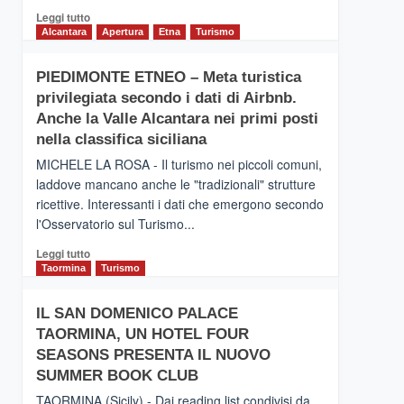
Leggi
Leggi tutto
di
Alcantara
Apertura
Etna
Turismo
più
su
PIEDIMONTE ETNEO – Meta turistica
CATANIA
privilegiata secondo i dati di Airbnb.
–
Inaugurato
Anche la Valle Alcantara nei primi posti
il
nella classifica siciliana
nuovo
MICHELE LA ROSA - Il turismo nei piccoli comuni,
collegamento
laddove mancano anche le "tradizionali" strutture
tra
ricettive. Interessanti i dati che emergono secondo
Catania
e
l'Osservatorio sul Turismo...
Zanzibar
Leggi
Leggi tutto
operato
di
Taormina
Turismo
da
più
Neos
su
IL SAN DOMENICO PALACE
PIEDIMONTE
TAORMINA, UN HOTEL FOUR
ETNEO
–
SEASONS PRESENTA IL NUOVO
Meta
SUMMER BOOK CLUB
turistica
TAORMINA (Sicily) - Dai reading list condivisi da