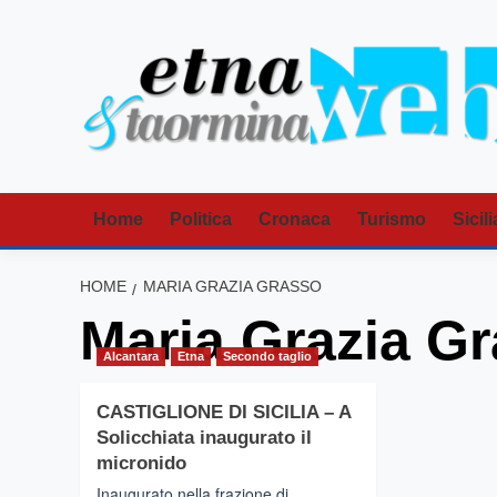
Vai
al
contenuto
Home
Politica
Cronaca
Turismo
Sicili
HOME
MARIA GRAZIA GRASSO
Maria Grazia G
Alcantara
Etna
Secondo taglio
CASTIGLIONE DI SICILIA – A
Solicchiata inaugurato il
micronido
Inaugurato nella frazione di