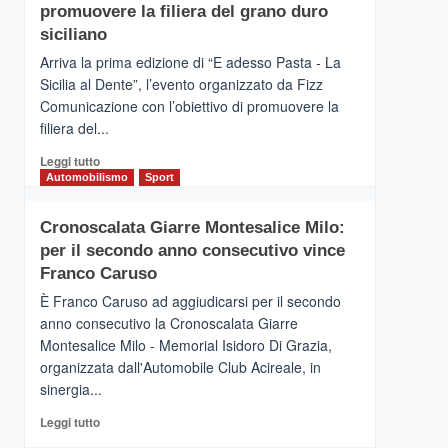
pace
SICILIA
promuovere la filiera del grano duro
(Ct)
siciliano
–
Arriva la prima edizione di “E adesso Pasta - La
Il
Sicilia al Dente”, l’evento organizzato da Fizz
Borgo
Comunicazione con l’obiettivo di promuovere la
del
Gusto,
filiera del...
il
Leggi
Leggi tutto
tour
di
Automobilismo
Sport
tra
più
sapori
su
e
Cronoscalata Giarre Montesalice Milo:
Mondello
vicoli
per il secondo anno consecutivo vince
(Palermo)
medievali
–
Franco Caruso
“E
È Franco Caruso ad aggiudicarsi per il secondo
adesso
anno consecutivo la Cronoscalata Giarre
Pasta
Montesalice Milo - Memorial Isidoro Di Grazia,
–
organizzata dall'Automobile Club Acireale, in
La
Sicilia
sinergia...
al
Leggi
Leggi tutto
Dente”,
di
l’