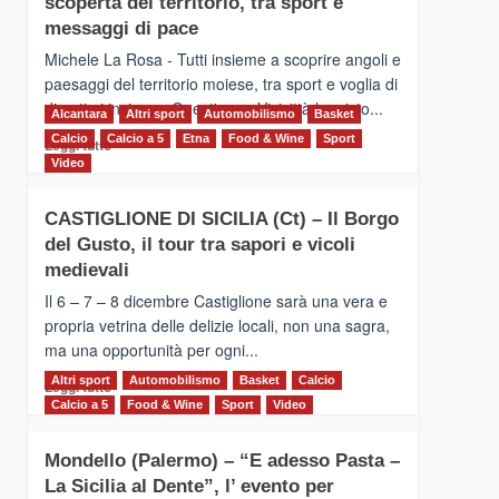
scoperta del territorio, tra sport e
la
Supermaratona
messaggi di pace
dell’Etna
Michele La Rosa - Tutti insieme a scoprire angoli e
paesaggi del territorio moiese, tra sport e voglia di
divertirsi insieme. Quest'anno Vivicittà ha visto...
Alcantara
Altri sport
Automobilismo
Basket
Calcio
Calcio a 5
Leggi
Etna
Food & Wine
Sport
Leggi tutto
di
Video
più
su
CASTIGLIONE DI SICILIA (Ct) – Il Borgo
MOIO
del Gusto, il tour tra sapori e vicoli
ALCANTARA
–
medievali
Vivicittà,
Il 6 – 7 – 8 dicembre Castiglione sarà una vera e
alla
propria vetrina delle delizie locali, non una sagra,
scoperta
ma una opportunità per ogni...
del
territorio,
Altri sport
Leggi
Automobilismo
Basket
Calcio
Leggi tutto
tra
di
Calcio a 5
Food & Wine
Sport
Video
sport
più
e
su
messaggi
Mondello (Palermo) – “E adesso Pasta –
CASTIGLIONE
di
La Sicilia al Dente”, l’ evento per
DI