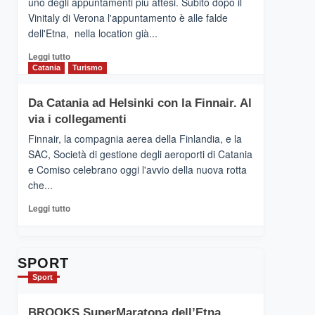
uno degli appuntamenti più attesi. Subito dopo il
presenta
Vinitaly di Verona l'appuntamento è alle falde
“Vino
dell'Etna, nella location già...
&
Cultura
Leggi
Leggi tutto
2026”.
di
Catania
Turismo
Le
più
tappe
su
Da Catania ad Helsinki con la Finnair. Al
dell’enoturismo
RANDAZZO
sull’Etna
via i collegamenti
–
Ci
Finnair, la compagnia aerea della Finlandia, e la
siamo
SAC, Società di gestione degli aeroporti di Catania
quasi….
e Comiso celebrano oggi l'avvio della nuova rotta
pronti
che...
per
Contrade
Leggi
Leggi tutto
dell’Etna
di
più
su
Da
SPORT
Catania
Sport
ad
Helsinki
BROOKS SuperMaratona dell’Etna,
con