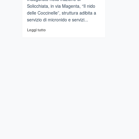
Solicchiata, in via Magenta, “Il nido
delle Coccinelle”, struttura adibita a
servizio di micronido e servizi...
Leggi
Leggi tutto
di
più
su
CASTIGLIONE
DI
SICILIA
–
A
Solicchiata
inaugurato
il
micronido