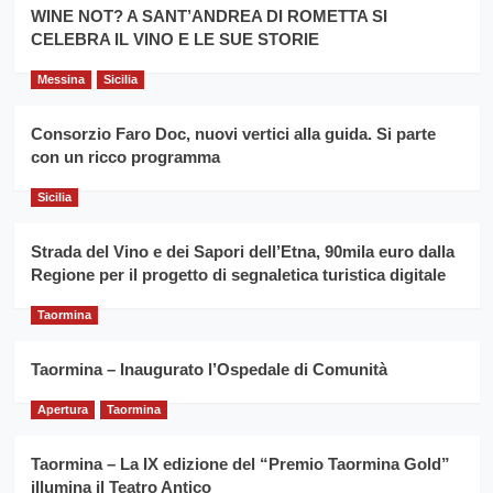
la
WINE NOT? A SANT’ANDREA DI ROMETTA SI
per
filiera
CELEBRA IL VINO E LE SUE STORIE
il
del
secondo
grano
anno
Messina
Sicilia
duro
consecutivo
siciliano
vince
Consorzio Faro Doc, nuovi vertici alla guida. Si parte
Franco
con un ricco programma
Caruso
Sicilia
Strada del Vino e dei Sapori dell’Etna, 90mila euro dalla
Regione per il progetto di segnaletica turistica digitale
Taormina
Taormina – Inaugurato l’Ospedale di Comunità
Apertura
Taormina
Taormina – La IX edizione del “Premio Taormina Gold”
illumina il Teatro Antico