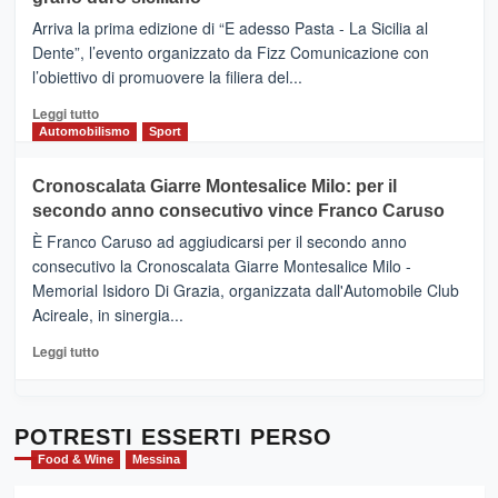
pace
(Ct)
Arriva la prima edizione di “E adesso Pasta - La Sicilia al
–
Dente”, l’evento organizzato da Fizz Comunicazione con
Il
l’obiettivo di promuovere la filiera del...
Borgo
del
Leggi
Leggi tutto
Gusto,
di
Automobilismo
Sport
il
più
tour
su
Cronoscalata Giarre Montesalice Milo: per il
tra
Mondello
sapori
secondo anno consecutivo vince Franco Caruso
(Palermo)
e
–
È Franco Caruso ad aggiudicarsi per il secondo anno
vicoli
“E
consecutivo la Cronoscalata Giarre Montesalice Milo -
medievali
adesso
Memorial Isidoro Di Grazia, organizzata dall'Automobile Club
Pasta
Acireale, in sinergia...
–
La
Leggi
Leggi tutto
Sicilia
di
al
più
Dente”,
su
l’
Cronoscalata
POTRESTI ESSERTI PERSO
evento
Giarre
Food & Wine
Messina
per
Montesalice
promuovere
Milo: