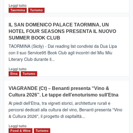
Catania
Leggi
Leggi tutto
e
di
Taormina
Turismo
Zanzibar
più
operato
su
IL SAN DOMENICO PALACE TAORMINA, UN
da
PIEDIMONTE
Neos
HOTEL FOUR SEASONS PRESENTA IL NUOVO
ETNEO
SUMMER BOOK CLUB
–
Meta
TAORMINA (Sicily) - Dai reading list condivisi da Dua Lipa
turistica
con il suo Service95 Book Club agli incontri del Miu Miu
privilegiata
Literary Club durante il...
secondo
i
Leggi
Leggi tutto
dati
di
Etna
Turismo
di
più
Airbnb.
su
VIAGRANDE (Ct) – Benanti presenta “Vino &
Anche
IL
la
Cultura 2026”. Le tappe dell’enoturismo sull’Etna
SAN
Valle
DOMENICO
Ai piedi dell'Etna, tra vigneti storici, architetture rurali e
Alcantara
PALACE
percorsi dedicati alla cultura del vino, Benanti presenta "Vino
nei
TAORMINA,
& Cultura 2026", il progetto di ospitalità...
primi
UN
posti
HOTEL
Leggi
Leggi tutto
nella
FOUR
di
Food & Wine
Turismo