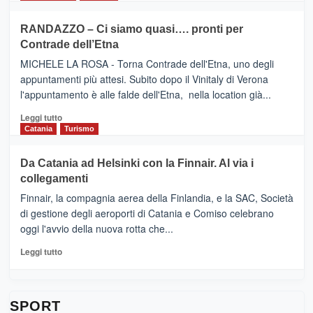
classifica
SEASONS
più
siciliana
PRESENTA
su
RANDAZZO – Ci siamo quasi…. pronti per
IL
VIAGRANDE
Contrade dell’Etna
NUOVO
(Ct)
SUMMER
–
MICHELE LA ROSA - Torna Contrade dell'Etna, uno degli
BOOK
Benanti
appuntamenti più attesi. Subito dopo il Vinitaly di Verona
CLUB
presenta
l'appuntamento è alle falde dell'Etna, nella location già...
“Vino
&
Leggi
Leggi tutto
Cultura
di
Catania
Turismo
2026”.
più
Le
su
Da Catania ad Helsinki con la Finnair. Al via i
tappe
RANDAZZO
collegamenti
dell’enoturismo
–
sull’Etna
Ci
Finnair, la compagnia aerea della Finlandia, e la SAC, Società
siamo
di gestione degli aeroporti di Catania e Comiso celebrano
quasi….
oggi l'avvio della nuova rotta che...
pronti
per
Leggi
Leggi tutto
Contrade
di
dell’Etna
più
su
Da
SPORT