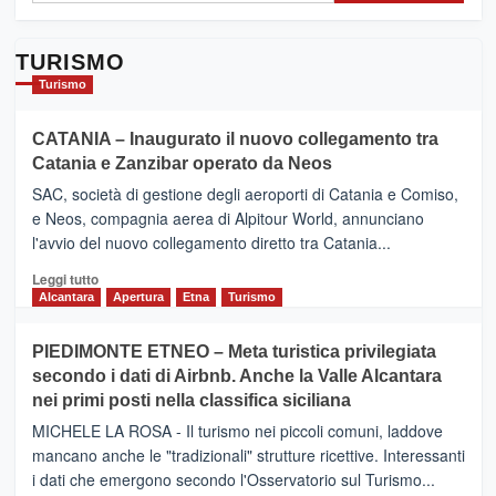
TURISMO
Turismo
CATANIA – Inaugurato il nuovo collegamento tra
Catania e Zanzibar operato da Neos
SAC, società di gestione degli aeroporti di Catania e Comiso,
e Neos, compagnia aerea di Alpitour World, annunciano
l'avvio del nuovo collegamento diretto tra Catania...
Leggi
Leggi tutto
di
Alcantara
Apertura
Etna
Turismo
più
su
PIEDIMONTE ETNEO – Meta turistica privilegiata
CATANIA
secondo i dati di Airbnb. Anche la Valle Alcantara
–
nei primi posti nella classifica siciliana
Inaugurato
il
MICHELE LA ROSA - Il turismo nei piccoli comuni, laddove
nuovo
mancano anche le "tradizionali" strutture ricettive. Interessanti
collegamento
i dati che emergono secondo l'Osservatorio sul Turismo...
tra