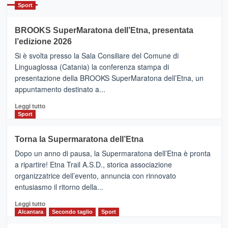
Catania
Sport
ad
Helsinki
BROOKS SuperMaratona dell’Etna, presentata
con
la
l’edizione 2026
Finnair.
Si è svolta presso la Sala Consiliare del Comune di
Al
Linguaglossa (Catania) la conferenza stampa di
via
presentazione della BROOKS SuperMaratona dell’Etna, un
i
appuntamento destinato a...
collegamenti
Leggi
Leggi tutto
di
Sport
più
su
Torna la Supermaratona dell’Etna
BROOKS
Dopo un anno di pausa, la Supermaratona dell’Etna è pronta
SuperMaratona
dell’Etna,
a ripartire! Etna Trail A.S.D., storica associazione
presentata
organizzatrice dell’evento, annuncia con rinnovato
l’edizione
entusiasmo il ritorno della...
2026
Leggi
Leggi tutto
di
Alcantara
Secondo taglio
Sport
più