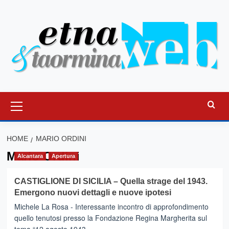
Vai
al
contenuto
Menu
principale
HOME
MARIO ORDINI
Mario Ordini
Alcantara
Apertura
CASTIGLIONE DI SICILIA – Quella strage del 1943.
Emergono nuovi dettagli e nuove ipotesi
Michele La Rosa - Interessante incontro di approfondimento
quello tenutosi presso la Fondazione Regina Margherita sul