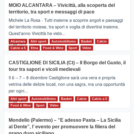
su
MOIO ALCANTARA – Vivicittà, alla scoperta del
Torna
territorio, tra sport e messaggi di pace
la
Supermaratona
Michele La Rosa - Tutti insieme a scoprire angoli e paesaggi
dell’Etna
del territorio moiese, tra sport e voglia di divertirsi insieme.
Quest'anno Vivicittà ha visto...
Alcantara
Leggi
Altri sport
Automobilismo
Basket
Calcio
Leggi tutto
di
Calcio a 5
Etna
Food & Wine
Sport
Video
più
su
CASTIGLIONE DI SICILIA (Ct) – Il Borgo del Gusto, il
MOIO
tour tra sapori e vicoli medievali
ALCANTARA
–
Il 6 – 7 – 8 dicembre Castiglione sarà una vera e propria
Vivicittà,
vetrina delle delizie locali, non una sagra, ma una opportunità
alla
per ogni...
scoperta
del
Altri sport
Leggi
Automobilismo
Basket
Calcio
Calcio a 5
Leggi tutto
territorio,
di
Food & Wine
Sport
Video
tra
più
sport
su
Mondello (Palermo) – “E adesso Pasta – La Sicilia
e
CASTIGLIONE
al Dente”, l’ evento per promuovere la filiera del
messaggi
DI
di
grano duro siciliano
SICILIA