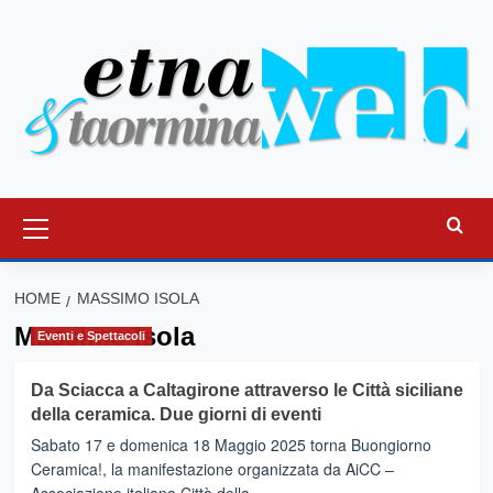
Vai
al
contenuto
Menu
principale
HOME
MASSIMO ISOLA
Massimo Isola
Eventi e Spettacoli
Da Sciacca a Caltagirone attraverso le Città siciliane
della ceramica. Due giorni di eventi
Sabato 17 e domenica 18 Maggio 2025 torna Buongiorno
Ceramica!, la manifestazione organizzata da AiCC –