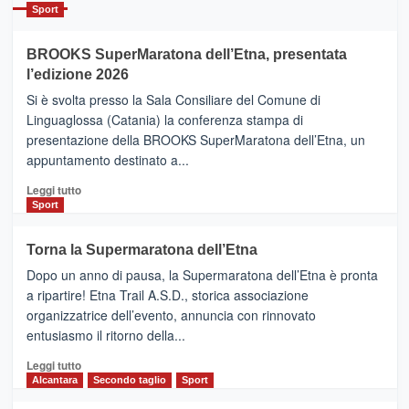
Catania
Sport
ad
Helsinki
BROOKS SuperMaratona dell’Etna, presentata
con
la
l’edizione 2026
Finnair.
Si è svolta presso la Sala Consiliare del Comune di
Al
Linguaglossa (Catania) la conferenza stampa di
via
presentazione della BROOKS SuperMaratona dell’Etna, un
i
appuntamento destinato a...
collegamenti
Leggi
Leggi tutto
di
Sport
più
su
Torna la Supermaratona dell’Etna
BROOKS
Dopo un anno di pausa, la Supermaratona dell’Etna è pronta
SuperMaratona
dell’Etna,
a ripartire! Etna Trail A.S.D., storica associazione
presentata
organizzatrice dell’evento, annuncia con rinnovato
l’edizione
entusiasmo il ritorno della...
2026
Leggi
Leggi tutto
di
Alcantara
Secondo taglio
Sport
più