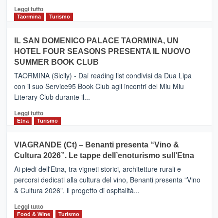
Catania
Leggi
Leggi tutto
e
di
Taormina
Turismo
Zanzibar
più
operato
su
IL SAN DOMENICO PALACE TAORMINA, UN
da
PIEDIMONTE
Neos
HOTEL FOUR SEASONS PRESENTA IL NUOVO
ETNEO
SUMMER BOOK CLUB
–
Meta
TAORMINA (Sicily) - Dai reading list condivisi da Dua Lipa
turistica
con il suo Service95 Book Club agli incontri del Miu Miu
privilegiata
Literary Club durante il...
secondo
i
Leggi
Leggi tutto
dati
di
Etna
Turismo
di
più
Airbnb.
su
VIAGRANDE (Ct) – Benanti presenta “Vino &
Anche
IL
la
Cultura 2026”. Le tappe dell’enoturismo sull’Etna
SAN
Valle
DOMENICO
Ai piedi dell'Etna, tra vigneti storici, architetture rurali e
Alcantara
PALACE
percorsi dedicati alla cultura del vino, Benanti presenta "Vino
nei
TAORMINA,
& Cultura 2026", il progetto di ospitalità...
primi
UN
posti
HOTEL
Leggi
Leggi tutto
nella
FOUR
di
Food & Wine
Turismo