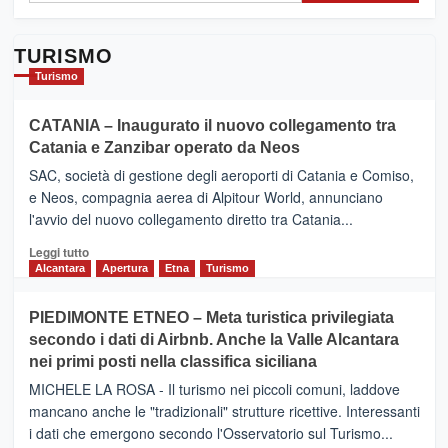
TURISMO
Turismo
CATANIA – Inaugurato il nuovo collegamento tra
Catania e Zanzibar operato da Neos
SAC, società di gestione degli aeroporti di Catania e Comiso,
e Neos, compagnia aerea di Alpitour World, annunciano
l'avvio del nuovo collegamento diretto tra Catania...
Leggi
Leggi tutto
di
Alcantara
Apertura
Etna
Turismo
più
su
PIEDIMONTE ETNEO – Meta turistica privilegiata
CATANIA
secondo i dati di Airbnb. Anche la Valle Alcantara
–
nei primi posti nella classifica siciliana
Inaugurato
il
MICHELE LA ROSA - Il turismo nei piccoli comuni, laddove
nuovo
mancano anche le "tradizionali" strutture ricettive. Interessanti
collegamento
i dati che emergono secondo l'Osservatorio sul Turismo...
tra