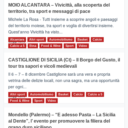
su
MOIO ALCANTARA – Vivicittà, alla scoperta del
Torna
territorio, tra sport e messaggi di pace
la
Supermaratona
Michele La Rosa - Tutti insieme a scoprire angoli e paesaggi
dell’Etna
del territorio moiese, tra sport e voglia di divertirsi insieme.
Quest'anno Vivicittà ha visto...
Alcantara
Leggi
Altri sport
Automobilismo
Basket
Calcio
Leggi tutto
di
Calcio a 5
Etna
Food & Wine
Sport
Video
più
su
CASTIGLIONE DI SICILIA (Ct) – Il Borgo del Gusto, il
MOIO
tour tra sapori e vicoli medievali
ALCANTARA
–
Il 6 – 7 – 8 dicembre Castiglione sarà una vera e propria
Vivicittà,
vetrina delle delizie locali, non una sagra, ma una opportunità
alla
per ogni...
scoperta
del
Altri sport
Leggi
Automobilismo
Basket
Calcio
Calcio a 5
Leggi tutto
territorio,
di
Food & Wine
Sport
Video
tra
più
sport
su
Mondello (Palermo) – “E adesso Pasta – La Sicilia
e
CASTIGLIONE
al Dente”, l’ evento per promuovere la filiera del
messaggi
DI
di
grano duro siciliano
SICILIA