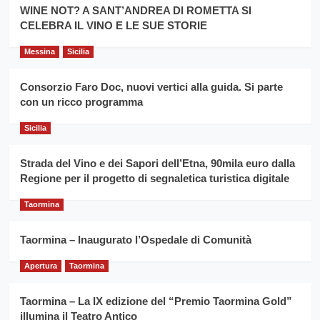
la
WINE NOT? A SANT’ANDREA DI ROMETTA SI
per
filiera
CELEBRA IL VINO E LE SUE STORIE
il
del
secondo
grano
anno
Messina
Sicilia
duro
consecutivo
siciliano
vince
Consorzio Faro Doc, nuovi vertici alla guida. Si parte
Franco
con un ricco programma
Caruso
Sicilia
Strada del Vino e dei Sapori dell’Etna, 90mila euro dalla
Regione per il progetto di segnaletica turistica digitale
Taormina
Taormina – Inaugurato l’Ospedale di Comunità
Apertura
Taormina
Taormina – La IX edizione del “Premio Taormina Gold”
illumina il Teatro Antico