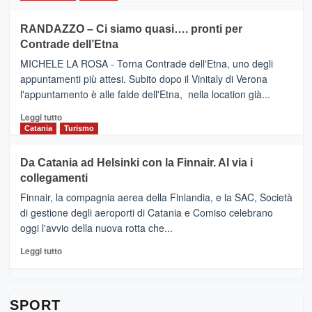
classifica
SEASONS
più
siciliana
PRESENTA
su
RANDAZZO – Ci siamo quasi…. pronti per
IL
VIAGRANDE
Contrade dell’Etna
NUOVO
(Ct)
SUMMER
–
MICHELE LA ROSA - Torna Contrade dell'Etna, uno degli
BOOK
Benanti
appuntamenti più attesi. Subito dopo il Vinitaly di Verona
CLUB
presenta
l'appuntamento è alle falde dell'Etna, nella location già...
“Vino
&
Leggi
Leggi tutto
Cultura
di
Catania
Turismo
2026”.
più
Le
su
Da Catania ad Helsinki con la Finnair. Al via i
tappe
RANDAZZO
collegamenti
dell’enoturismo
–
sull’Etna
Ci
Finnair, la compagnia aerea della Finlandia, e la SAC, Società
siamo
di gestione degli aeroporti di Catania e Comiso celebrano
quasi….
oggi l'avvio della nuova rotta che...
pronti
per
Leggi
Leggi tutto
Contrade
di
dell’Etna
più
su
Da
SPORT