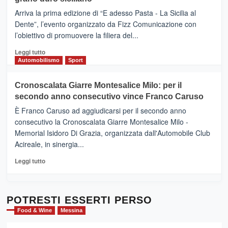
pace
(Ct)
Arriva la prima edizione di “E adesso Pasta - La Sicilia al
–
Dente”, l’evento organizzato da Fizz Comunicazione con
Il
l’obiettivo di promuovere la filiera del...
Borgo
del
Leggi
Leggi tutto
Gusto,
di
Automobilismo
Sport
il
più
tour
su
Cronoscalata Giarre Montesalice Milo: per il
tra
Mondello
sapori
secondo anno consecutivo vince Franco Caruso
(Palermo)
e
–
È Franco Caruso ad aggiudicarsi per il secondo anno
vicoli
“E
consecutivo la Cronoscalata Giarre Montesalice Milo -
medievali
adesso
Memorial Isidoro Di Grazia, organizzata dall'Automobile Club
Pasta
Acireale, in sinergia...
–
La
Leggi
Leggi tutto
Sicilia
di
al
più
Dente”,
su
l’
Cronoscalata
POTRESTI ESSERTI PERSO
evento
Giarre
Food & Wine
Messina
per
Montesalice
promuovere
Milo: