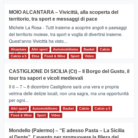
più
su
MOIO ALCANTARA – Vivicittà, alla scoperta del
Torna
territorio, tra sport e messaggi di pace
la
Supermaratona
Michele La Rosa - Tutti insieme a scoprire angoli e paesaggi
dell’Etna
del territorio moiese, tra sport e voglia di divertirsi insieme.
Quest'anno Vivicittà ha visto...
Alcantara
Leggi
Altri sport
Automobilismo
Basket
Calcio
Leggi tutto
di
Calcio a 5
Etna
Food & Wine
Sport
Video
più
su
CASTIGLIONE DI SICILIA (Ct) – Il Borgo del Gusto, il
MOIO
tour tra sapori e vicoli medievali
ALCANTARA
–
Il 6 – 7 – 8 dicembre Castiglione sarà una vera e propria
Vivicittà,
vetrina delle delizie locali, non una sagra, ma una opportunità
alla
per ogni...
scoperta
del
Altri sport
Leggi
Automobilismo
Basket
Calcio
Calcio a 5
Leggi tutto
territorio,
di
Food & Wine
Sport
Video
tra
più
sport
su
Mondello (Palermo) – “E adesso Pasta – La Sicilia
e
CASTIGLIONE
al Dente”, l’ evento per promuovere la filiera del
messaggi