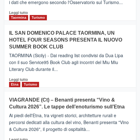
i dati che emergono secondo l'Osservatorio sul Turismo...
tra
Catania
Leggi
Leggi tutto
e
di
Taormina
Turismo
Zanzibar
più
operato
su
IL SAN DOMENICO PALACE TAORMINA, UN
da
PIEDIMONTE
Neos
HOTEL FOUR SEASONS PRESENTA IL NUOVO
ETNEO
SUMMER BOOK CLUB
–
Meta
TAORMINA (Sicily) - Dai reading list condivisi da Dua Lipa
turistica
con il suo Service95 Book Club agli incontri del Miu Miu
privilegiata
Literary Club durante il...
secondo
i
Leggi
Leggi tutto
dati
di
Etna
Turismo
di
più
Airbnb.
su
VIAGRANDE (Ct) – Benanti presenta “Vino &
Anche
IL
la
Cultura 2026”. Le tappe dell’enoturismo sull’Etna
SAN
Valle
DOMENICO
Ai piedi dell'Etna, tra vigneti storici, architetture rurali e
Alcantara
PALACE
percorsi dedicati alla cultura del vino, Benanti presenta "Vino
nei
TAORMINA,
& Cultura 2026", il progetto di ospitalità...
primi
UN
posti
HOTEL
Leggi
Leggi tutto