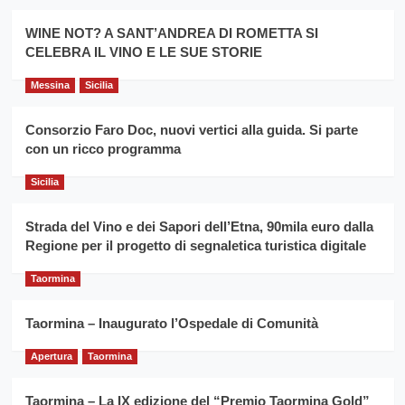
Montesalice
promuovere
Milo:
la
WINE NOT? A SANT’ANDREA DI ROMETTA SI
per
filiera
CELEBRA IL VINO E LE SUE STORIE
il
del
secondo
grano
anno
Messina
Sicilia
duro
consecutivo
siciliano
vince
Consorzio Faro Doc, nuovi vertici alla guida. Si parte
Franco
con un ricco programma
Caruso
Sicilia
Strada del Vino e dei Sapori dell’Etna, 90mila euro dalla
Regione per il progetto di segnaletica turistica digitale
Taormina
Taormina – Inaugurato l’Ospedale di Comunità
Apertura
Taormina
Taormina – La IX edizione del “Premio Taormina Gold”