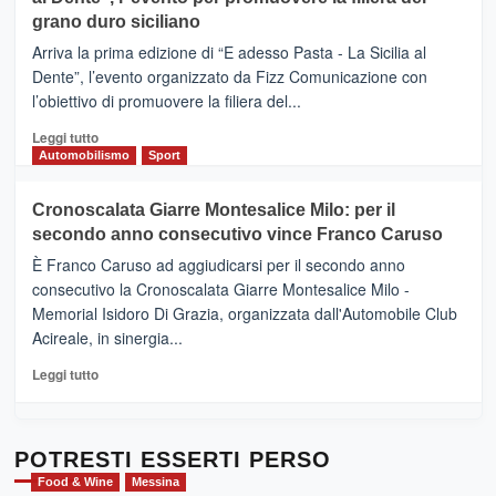
DI
di
grano duro siciliano
SICILIA
pace
(Ct)
Arriva la prima edizione di “E adesso Pasta - La Sicilia al
–
Dente”, l’evento organizzato da Fizz Comunicazione con
Il
l’obiettivo di promuovere la filiera del...
Borgo
del
Leggi
Leggi tutto
Gusto,
di
Automobilismo
Sport
il
più
tour
su
Cronoscalata Giarre Montesalice Milo: per il
tra
Mondello
sapori
secondo anno consecutivo vince Franco Caruso
(Palermo)
e
–
È Franco Caruso ad aggiudicarsi per il secondo anno
vicoli
“E
consecutivo la Cronoscalata Giarre Montesalice Milo -
medievali
adesso
Memorial Isidoro Di Grazia, organizzata dall'Automobile Club
Pasta
Acireale, in sinergia...
–
La
Leggi
Leggi tutto
Sicilia
di
al
più
Dente”,
su
l’
Cronoscalata
POTRESTI ESSERTI PERSO
evento
Giarre
Food & Wine
Messina
per