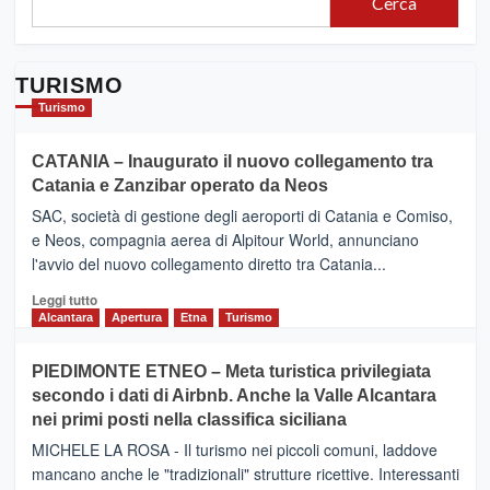
Cerca
TURISMO
Turismo
CATANIA – Inaugurato il nuovo collegamento tra
Catania e Zanzibar operato da Neos
SAC, società di gestione degli aeroporti di Catania e Comiso,
e Neos, compagnia aerea di Alpitour World, annunciano
l'avvio del nuovo collegamento diretto tra Catania...
Leggi
Leggi tutto
di
Alcantara
Apertura
Etna
Turismo
più
su
PIEDIMONTE ETNEO – Meta turistica privilegiata
CATANIA
secondo i dati di Airbnb. Anche la Valle Alcantara
–
nei primi posti nella classifica siciliana
Inaugurato
il
MICHELE LA ROSA - Il turismo nei piccoli comuni, laddove
nuovo
mancano anche le "tradizionali" strutture ricettive. Interessanti
collegamento