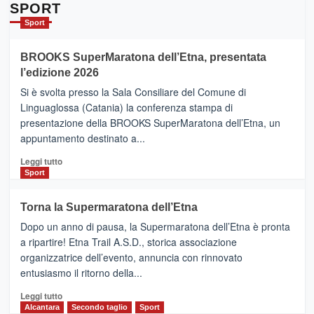
Da
SPORT
Catania
Sport
ad
Helsinki
BROOKS SuperMaratona dell’Etna, presentata
con
la
l’edizione 2026
Finnair.
Si è svolta presso la Sala Consiliare del Comune di
Al
Linguaglossa (Catania) la conferenza stampa di
via
presentazione della BROOKS SuperMaratona dell’Etna, un
i
appuntamento destinato a...
collegamenti
Leggi
Leggi tutto
di
Sport
più
su
Torna la Supermaratona dell’Etna
BROOKS
Dopo un anno di pausa, la Supermaratona dell’Etna è pronta
SuperMaratona
dell’Etna,
a ripartire! Etna Trail A.S.D., storica associazione
presentata
organizzatrice dell’evento, annuncia con rinnovato
l’edizione
entusiasmo il ritorno della...
2026
Leggi
Leggi tutto
di
Alcantara
Secondo taglio
Sport