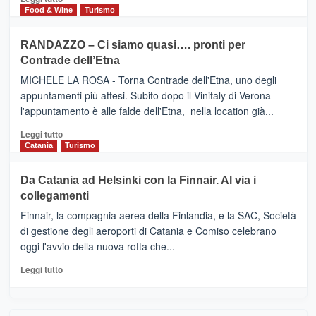
nella
FOUR
di
Food & Wine
Turismo
classifica
SEASONS
più
siciliana
PRESENTA
su
RANDAZZO – Ci siamo quasi…. pronti per
IL
VIAGRANDE
Contrade dell’Etna
NUOVO
(Ct)
SUMMER
–
MICHELE LA ROSA - Torna Contrade dell'Etna, uno degli
BOOK
Benanti
appuntamenti più attesi. Subito dopo il Vinitaly di Verona
CLUB
presenta
l'appuntamento è alle falde dell'Etna, nella location già...
“Vino
&
Leggi
Leggi tutto
Cultura
di
Catania
Turismo
2026”.
più
Le
su
Da Catania ad Helsinki con la Finnair. Al via i
tappe
RANDAZZO
collegamenti
dell’enoturismo
–
sull’Etna
Ci
Finnair, la compagnia aerea della Finlandia, e la SAC, Società
siamo
di gestione degli aeroporti di Catania e Comiso celebrano
quasi….
oggi l'avvio della nuova rotta che...
pronti
per
Leggi
Leggi tutto
Contrade
di
dell’Etna
più
su