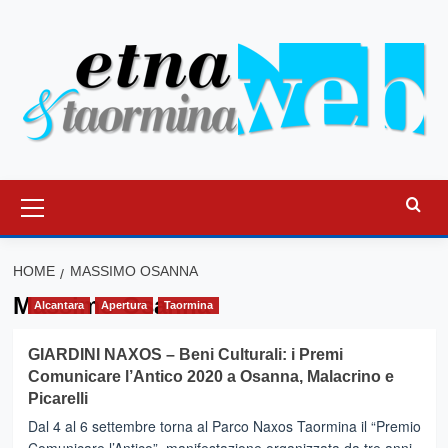
Vai
al
contenuto
Menu
principale
HOME
MASSIMO OSANNA
Massimo Osanna
Alcantara
Apertura
Taormina
GIARDINI NAXOS – Beni Culturali: i Premi
Comunicare l’Antico 2020 a Osanna, Malacrino e
Picarelli
Dal 4 al 6 settembre torna al Parco Naxos Taormina il “Premio