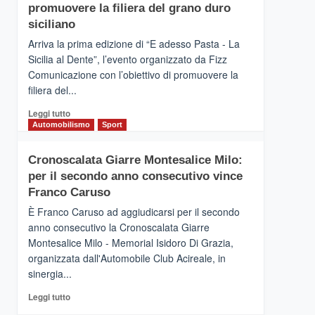
pace
SICILIA
promuovere la filiera del grano duro
(Ct)
siciliano
–
Arriva la prima edizione di “E adesso Pasta - La
Il
Sicilia al Dente”, l’evento organizzato da Fizz
Borgo
Comunicazione con l’obiettivo di promuovere la
del
Gusto,
filiera del...
il
Leggi
Leggi tutto
tour
di
Automobilismo
Sport
tra
più
sapori
su
e
Cronoscalata Giarre Montesalice Milo:
Mondello
vicoli
per il secondo anno consecutivo vince
(Palermo)
medievali
–
Franco Caruso
“E
È Franco Caruso ad aggiudicarsi per il secondo
adesso
anno consecutivo la Cronoscalata Giarre
Pasta
Montesalice Milo - Memorial Isidoro Di Grazia,
–
organizzata dall'Automobile Club Acireale, in
La
Sicilia
sinergia...
al
Leggi
Leggi tutto
Dente”,
di
l’