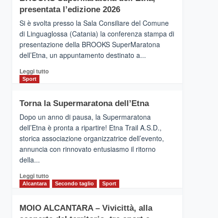
la
presentata l’edizione 2026
Finnair.
Si è svolta presso la Sala Consiliare del Comune
Al
di Linguaglossa (Catania) la conferenza stampa di
via
presentazione della BROOKS SuperMaratona
i
collegamenti
dell’Etna, un appuntamento destinato a...
Leggi
Leggi tutto
di
Sport
più
su
Torna la Supermaratona dell’Etna
BROOKS
SuperMaratona
Dopo un anno di pausa, la Supermaratona
dell’Etna,
dell’Etna è pronta a ripartire! Etna Trail A.S.D.,
presentata
storica associazione organizzatrice dell’evento,
l’edizione
annuncia con rinnovato entusiasmo il ritorno
2026
della...
Leggi
Leggi tutto
di
Alcantara
Secondo taglio
Sport
più
su
MOIO ALCANTARA – Vivicittà, alla
Torna