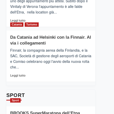
uno degli appuntamenti più attesi. Subito dopo il
presenta
Vinitaly di Verona l'appuntamento è alle falde
“Vino
dell'Etna, nella location già...
&
Cultura
Leggi
Leggi tutto
2026”.
di
Catania
Turismo
Le
più
tappe
su
Da Catania ad Helsinki con la Finnair. Al
dell’enoturismo
RANDAZZO
sull’Etna
via i collegamenti
–
Ci
Finnair, la compagnia aerea della Finlandia, e la
siamo
SAC, Società di gestione degli aeroporti di Catania
quasi….
e Comiso celebrano oggi l'avvio della nuova rotta
pronti
che...
per
Contrade
Leggi
Leggi tutto
dell’Etna
di
più
su
Da
SPORT
Catania
Sport
ad
Helsinki
BROOKS SuperMaratona dell’Etna,
con