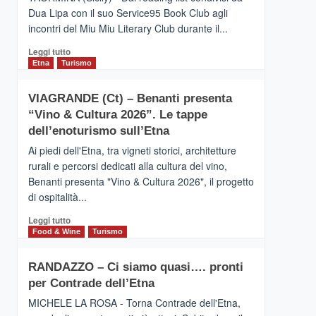
privilegiata
Dua Lipa con il suo Service95 Book Club agli
secondo
incontri del Miu Miu Literary Club durante il...
i
dati
Leggi
Leggi tutto
di
di
Etna
Turismo
Airbnb.
più
Anche
su
la
VIAGRANDE (Ct) – Benanti presenta
IL
Valle
“Vino & Cultura 2026”. Le tappe
SAN
Alcantara
DOMENICO
dell’enoturismo sull’Etna
nei
PALACE
primi
Ai piedi dell'Etna, tra vigneti storici, architetture
TAORMINA,
posti
rurali e percorsi dedicati alla cultura del vino,
UN
nella
Benanti presenta "Vino & Cultura 2026", il progetto
HOTEL
classifica
di ospitalità...
FOUR
siciliana
SEASONS
Leggi
Leggi tutto
PRESENTA
di
Food & Wine
Turismo
IL
più
NUOVO
su
SUMMER
RANDAZZO – Ci siamo quasi…. pronti
VIAGRANDE
BOOK
per Contrade dell’Etna
(Ct)
CLUB
–
MICHELE LA ROSA - Torna Contrade dell'Etna,
Benanti