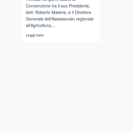
Convenzione tra il suo Presidente,
dott. Roberto Materia, e il Direttore
Generale dell’Assessorato regionale
all’Agricoltura,...
Leggi
Leggi tutto
di
più
su
BARCELLONA
P.G.
–
“Mare,
Monti
e
Borghi”
,
il
GAL
Tirrenico
le
prossime
tappe