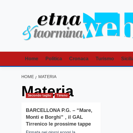
Vai
al
contenuto
Home
Politica
Cronaca
Turismo
Sicili
HOME
MATERIA
Materia
Secondo taglio
Tirreno
BARCELLONA P.G. – “Mare,
Monti e Borghi” , il GAL
Tirrenico le prossime tappe
Firmata nei giorni scorsi la