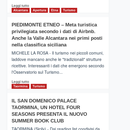
Leggi
Leggi tutto
di
Alcantara
Apertura
Etna
Turismo
più
su
PIEDIMONTE ETNEO – Meta turistica
CATANIA
privilegiata secondo i dati di Airbnb.
–
Inaugurato
Anche la Valle Alcantara nei primi posti
il
nella classifica siciliana
nuovo
MICHELE LA ROSA - Il turismo nei piccoli comuni,
collegamento
laddove mancano anche le "tradizionali" strutture
tra
ricettive. Interessanti i dati che emergono secondo
Catania
e
l'Osservatorio sul Turismo...
Zanzibar
Leggi
Leggi tutto
operato
di
Taormina
Turismo
da
più
Neos
su
IL SAN DOMENICO PALACE
PIEDIMONTE
TAORMINA, UN HOTEL FOUR
ETNEO
–
SEASONS PRESENTA IL NUOVO
Meta
SUMMER BOOK CLUB
turistica
TAORMINA (Sicily) - Dai reading list condivisi da