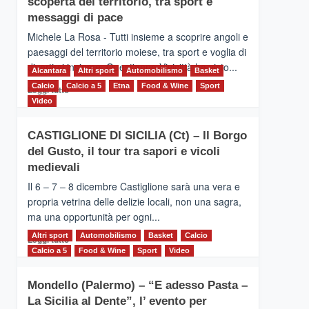
scoperta del territorio, tra sport e
la
Supermaratona
messaggi di pace
dell’Etna
Michele La Rosa - Tutti insieme a scoprire angoli e
paesaggi del territorio moiese, tra sport e voglia di
divertirsi insieme. Quest'anno Vivicittà ha visto...
Alcantara
Altri sport
Automobilismo
Basket
Calcio
Calcio a 5
Leggi
Etna
Food & Wine
Sport
Leggi tutto
di
Video
più
su
CASTIGLIONE DI SICILIA (Ct) – Il Borgo
MOIO
del Gusto, il tour tra sapori e vicoli
ALCANTARA
–
medievali
Vivicittà,
Il 6 – 7 – 8 dicembre Castiglione sarà una vera e
alla
propria vetrina delle delizie locali, non una sagra,
scoperta
ma una opportunità per ogni...
del
territorio,
Altri sport
Leggi
Automobilismo
Basket
Calcio
Leggi tutto
tra
di
Calcio a 5
Food & Wine
Sport
Video
sport
più
e
su
messaggi
Mondello (Palermo) – “E adesso Pasta –
CASTIGLIONE
di
La Sicilia al Dente”, l’ evento per
DI