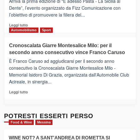
Arriva la prima edizione di “E adesso Pasta - La Sicilia al
–
Dente”, l’evento organizzato da Fizz Comunicazione con
Il
l’obiettivo di promuovere la filiera del...
Borgo
del
Leggi
Leggi tutto
Gusto,
di
Automobilismo
Sport
il
più
tour
su
Cronoscalata Giarre Montesalice Milo: per il
tra
Mondello
sapori
secondo anno consecutivo vince Franco Caruso
(Palermo)
e
–
È Franco Caruso ad aggiudicarsi per il secondo anno
vicoli
“E
consecutivo la Cronoscalata Giarre Montesalice Milo -
medievali
adesso
Memorial Isidoro Di Grazia, organizzata dall'Automobile Club
Pasta
Acireale, in sinergia...
–
La
Leggi
Leggi tutto
Sicilia
di
al
più
Dente”,
su
l’
Cronoscalata
POTRESTI ESSERTI PERSO
evento
Giarre
Food & Wine
Messina
per
Montesalice
promuovere
Milo:
la
WINE NOT? A SANT’ANDREA DI ROMETTA SI
per