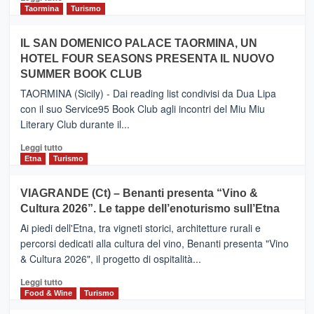
e
di
Taormina
Turismo
Zanzibar
più
operato
su
IL SAN DOMENICO PALACE TAORMINA, UN
da
PIEDIMONTE
Neos
HOTEL FOUR SEASONS PRESENTA IL NUOVO
ETNEO
SUMMER BOOK CLUB
–
Meta
TAORMINA (Sicily) - Dai reading list condivisi da Dua Lipa
turistica
con il suo Service95 Book Club agli incontri del Miu Miu
privilegiata
Literary Club durante il...
secondo
i
Leggi
Leggi tutto
dati
di
Etna
Turismo
di
più
Airbnb.
su
VIAGRANDE (Ct) – Benanti presenta “Vino &
Anche
IL
la
Cultura 2026”. Le tappe dell’enoturismo sull’Etna
SAN
Valle
DOMENICO
Ai piedi dell'Etna, tra vigneti storici, architetture rurali e
Alcantara
PALACE
percorsi dedicati alla cultura del vino, Benanti presenta "Vino
nei
TAORMINA,
& Cultura 2026", il progetto di ospitalità...
primi
UN
posti
HOTEL
Leggi
Leggi tutto
nella
FOUR
di
Food & Wine
Turismo
classifica
SEASONS
più