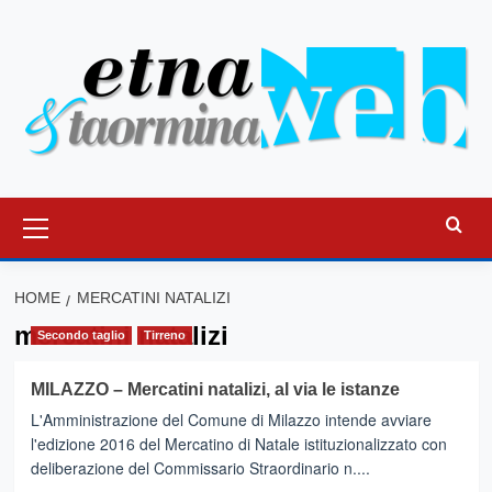
Vai
al
contenuto
Menu
principale
HOME
MERCATINI NATALIZI
mercatini natalizi
Secondo taglio
Tirreno
MILAZZO – Mercatini natalizi, al via le istanze
L'Amministrazione del Comune di Milazzo intende avviare
l'edizione 2016 del Mercatino di Natale istituzionalizzato con
deliberazione del Commissario Straordinario n....