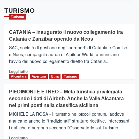
TURISMO
Turismo
CATANIA – Inaugurato il nuovo collegamento tra
Catania e Zanzibar operato da Neos
SAC, società di gestione degli aeroporti di Catania e Comiso,
e Neos, compagnia aerea di Alpitour World, annunciano
l'avvio del nuovo collegamento diretto tra Catania...
Leggi
Leggi tutto
di
Alcantara
Apertura
Etna
Turismo
più
su
PIEDIMONTE ETNEO – Meta turistica privilegiata
CATANIA
secondo i dati di Airbnb. Anche la Valle Alcantara
–
nei primi posti nella classifica siciliana
Inaugurato
il
MICHELE LA ROSA - Il turismo nei piccoli comuni, laddove
nuovo
mancano anche le "tradizionali" strutture ricettive. Interessanti
collegamento
i dati che emergono secondo l'Osservatorio sul Turismo...
tra
Catania
Leggi
Leggi tutto