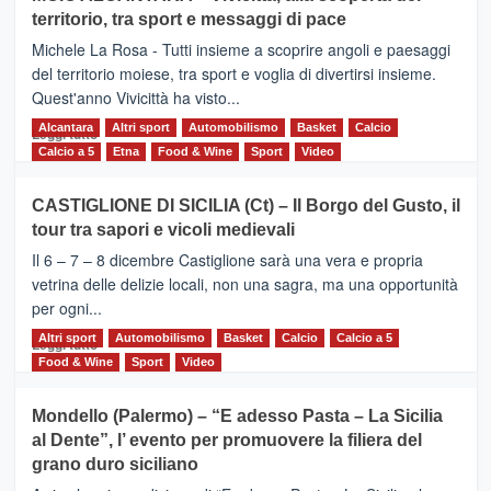
Torna
territorio, tra sport e messaggi di pace
la
Supermaratona
Michele La Rosa - Tutti insieme a scoprire angoli e paesaggi
dell’Etna
del territorio moiese, tra sport e voglia di divertirsi insieme.
Quest'anno Vivicittà ha visto...
Alcantara
Leggi
Altri sport
Automobilismo
Basket
Calcio
Leggi tutto
di
Calcio a 5
Etna
Food & Wine
Sport
Video
più
su
CASTIGLIONE DI SICILIA (Ct) – Il Borgo del Gusto, il
MOIO
tour tra sapori e vicoli medievali
ALCANTARA
–
Il 6 – 7 – 8 dicembre Castiglione sarà una vera e propria
Vivicittà,
vetrina delle delizie locali, non una sagra, ma una opportunità
alla
per ogni...
scoperta
del
Altri sport
Leggi
Automobilismo
Basket
Calcio
Calcio a 5
Leggi tutto
territorio,
di
Food & Wine
Sport
Video
tra
più
sport
su
Mondello (Palermo) – “E adesso Pasta – La Sicilia
e
CASTIGLIONE
al Dente”, l’ evento per promuovere la filiera del
messaggi
DI
di
grano duro siciliano
SICILIA
pace
(Ct)