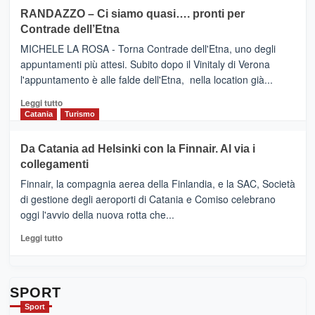
siciliana
PRESENTA
su
RANDAZZO – Ci siamo quasi…. pronti per
IL
VIAGRANDE
Contrade dell’Etna
NUOVO
(Ct)
SUMMER
–
MICHELE LA ROSA - Torna Contrade dell'Etna, uno degli
BOOK
Benanti
appuntamenti più attesi. Subito dopo il Vinitaly di Verona
CLUB
presenta
l'appuntamento è alle falde dell'Etna, nella location già...
“Vino
&
Leggi
Leggi tutto
Cultura
di
Catania
Turismo
2026”.
più
Le
su
Da Catania ad Helsinki con la Finnair. Al via i
tappe
RANDAZZO
collegamenti
dell’enoturismo
–
sull’Etna
Ci
Finnair, la compagnia aerea della Finlandia, e la SAC, Società
siamo
di gestione degli aeroporti di Catania e Comiso celebrano
quasi….
oggi l'avvio della nuova rotta che...
pronti
per
Leggi
Leggi tutto
Contrade
di
dell’Etna
più
su
Da
SPORT
Catania
Sport