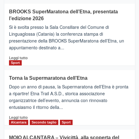
ad
Helsinki
BROOKS SuperMaratona dell’Etna, presentata
con
la
l’edizione 2026
Finnair.
Si è svolta presso la Sala Consiliare del Comune di
Al
Linguaglossa (Catania) la conferenza stampa di
via
presentazione della BROOKS SuperMaratona dell’Etna, un
i
appuntamento destinato a...
collegamenti
Leggi
Leggi tutto
di
Sport
più
su
Torna la Supermaratona dell’Etna
BROOKS
Dopo un anno di pausa, la Supermaratona dell’Etna è pronta
SuperMaratona
dell’Etna,
a ripartire! Etna Trail A.S.D., storica associazione
presentata
organizzatrice dell’evento, annuncia con rinnovato
l’edizione
entusiasmo il ritorno della...
2026
Leggi
Leggi tutto
di
Alcantara
Secondo taglio
Sport
più
su
MOIO ALCANTARA – Vivicittà, alla scoperta del