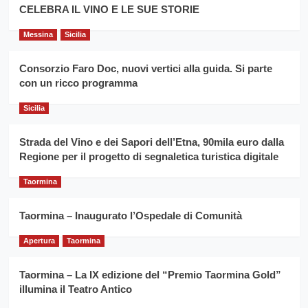
filiera
CELEBRA IL VINO E LE SUE STORIE
il
del
secondo
grano
anno
Messina
Sicilia
duro
consecutivo
siciliano
vince
Consorzio Faro Doc, nuovi vertici alla guida. Si parte
Franco
con un ricco programma
Caruso
Sicilia
Strada del Vino e dei Sapori dell’Etna, 90mila euro dalla
Regione per il progetto di segnaletica turistica digitale
Taormina
Taormina – Inaugurato l’Ospedale di Comunità
Apertura
Taormina
Taormina – La IX edizione del “Premio Taormina Gold”
illumina il Teatro Antico