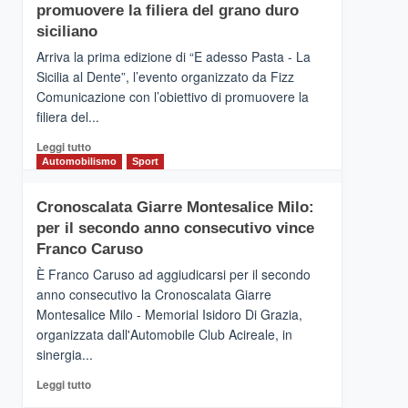
pace
SICILIA
promuovere la filiera del grano duro
(Ct)
siciliano
–
Arriva la prima edizione di “E adesso Pasta - La
Il
Sicilia al Dente”, l’evento organizzato da Fizz
Borgo
Comunicazione con l’obiettivo di promuovere la
del
Gusto,
filiera del...
il
Leggi
Leggi tutto
tour
di
Automobilismo
Sport
tra
più
sapori
su
e
Cronoscalata Giarre Montesalice Milo:
Mondello
vicoli
per il secondo anno consecutivo vince
(Palermo)
medievali
–
Franco Caruso
“E
È Franco Caruso ad aggiudicarsi per il secondo
adesso
anno consecutivo la Cronoscalata Giarre
Pasta
Montesalice Milo - Memorial Isidoro Di Grazia,
–
organizzata dall'Automobile Club Acireale, in
La
Sicilia
sinergia...
al
Leggi
Leggi tutto
Dente”,
di
l’