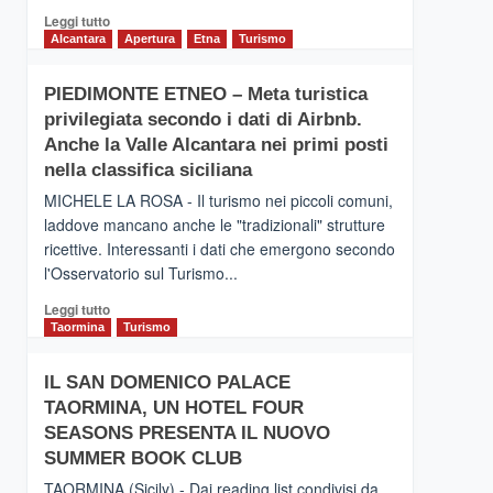
Leggi
Leggi tutto
di
Alcantara
Apertura
Etna
Turismo
più
su
PIEDIMONTE ETNEO – Meta turistica
CATANIA
privilegiata secondo i dati di Airbnb.
–
Inaugurato
Anche la Valle Alcantara nei primi posti
il
nella classifica siciliana
nuovo
MICHELE LA ROSA - Il turismo nei piccoli comuni,
collegamento
laddove mancano anche le "tradizionali" strutture
tra
ricettive. Interessanti i dati che emergono secondo
Catania
e
l'Osservatorio sul Turismo...
Zanzibar
Leggi
Leggi tutto
operato
di
Taormina
Turismo
da
più
Neos
su
IL SAN DOMENICO PALACE
PIEDIMONTE
TAORMINA, UN HOTEL FOUR
ETNEO
–
SEASONS PRESENTA IL NUOVO
Meta
SUMMER BOOK CLUB
turistica
TAORMINA (Sicily) - Dai reading list condivisi da