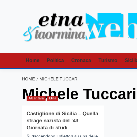
Vai
al
contenuto
Home
Politica
Cronaca
Turismo
Sicili
HOME
MICHELE TUCCARI
Michele Tuccari
Alcantara
Etna
Castiglione di Sicilia – Quella
strage nazista del ’43.
Giornata di studi
Si riaccendono i riflettori su una delle