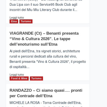
privilegiata
Dua Lipa con il suo Service95 Book Club agli
secondo
incontri del Miu Miu Literary Club durante il...
i
dati
Leggi
Leggi tutto
di
di
Etna
Turismo
Airbnb.
più
Anche
su
la
VIAGRANDE (Ct) – Benanti presenta
IL
Valle
“Vino & Cultura 2026”. Le tappe
SAN
Alcantara
DOMENICO
dell’enoturismo sull’Etna
nei
PALACE
primi
Ai piedi dell'Etna, tra vigneti storici, architetture
TAORMINA,
posti
rurali e percorsi dedicati alla cultura del vino,
UN
nella
Benanti presenta "Vino & Cultura 2026", il progetto
HOTEL
classifica
di ospitalità...
FOUR
siciliana
SEASONS
Leggi
Leggi tutto
PRESENTA
di
Food & Wine
Turismo
IL
più
NUOVO
su
SUMMER
RANDAZZO – Ci siamo quasi…. pronti
VIAGRANDE
BOOK
per Contrade dell’Etna
(Ct)
CLUB
–
MICHELE LA ROSA - Torna Contrade dell'Etna,
Benanti