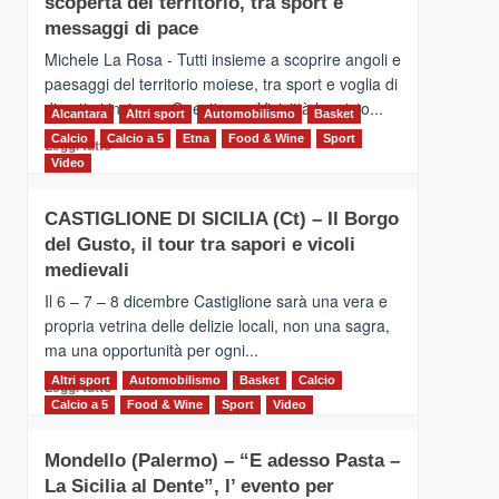
scoperta del territorio, tra sport e
la
Supermaratona
messaggi di pace
dell’Etna
Michele La Rosa - Tutti insieme a scoprire angoli e
paesaggi del territorio moiese, tra sport e voglia di
divertirsi insieme. Quest'anno Vivicittà ha visto...
Alcantara
Altri sport
Automobilismo
Basket
Calcio
Calcio a 5
Leggi
Etna
Food & Wine
Sport
Leggi tutto
di
Video
più
su
CASTIGLIONE DI SICILIA (Ct) – Il Borgo
MOIO
del Gusto, il tour tra sapori e vicoli
ALCANTARA
–
medievali
Vivicittà,
Il 6 – 7 – 8 dicembre Castiglione sarà una vera e
alla
propria vetrina delle delizie locali, non una sagra,
scoperta
ma una opportunità per ogni...
del
territorio,
Altri sport
Leggi
Automobilismo
Basket
Calcio
Leggi tutto
tra
di
Calcio a 5
Food & Wine
Sport
Video
sport
più
e
su
messaggi
Mondello (Palermo) – “E adesso Pasta –
CASTIGLIONE
di
La Sicilia al Dente”, l’ evento per
DI