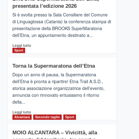
la
presentata l’edizione 2026
Finnair.
Si è svolta presso la Sala Consiliare del Comune
Al
di Linguaglossa (Catania) la conferenza stampa di
via
presentazione della BROOKS SuperMaratona
i
collegamenti
dell’Etna, un appuntamento destinato a...
Leggi
Leggi tutto
di
Sport
più
su
Torna la Supermaratona dell’Etna
BROOKS
SuperMaratona
Dopo un anno di pausa, la Supermaratona
dell’Etna,
dell’Etna è pronta a ripartire! Etna Trail A.S.D.,
presentata
storica associazione organizzatrice dell’evento,
l’edizione
annuncia con rinnovato entusiasmo il ritorno
2026
della...
Leggi
Leggi tutto
di
Alcantara
Secondo taglio
Sport
più
su
MOIO ALCANTARA – Vivicittà, alla
Torna