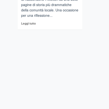
pagine di storia più drammatiche
della comunità locale. Una occasione
per una riflessione...
Leggi
Leggi tutto
di
più
su
Castiglione
di
Sicilia
–
Quella
strage
nazista
del
’43.
Giornata
di
studi