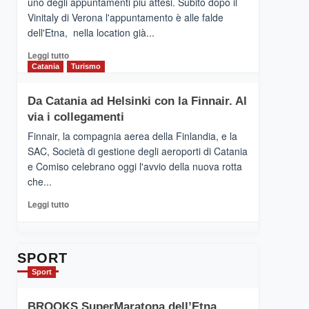
uno degli appuntamenti più attesi. Subito dopo il
presenta
Vinitaly di Verona l'appuntamento è alle falde
“Vino
dell'Etna, nella location già...
&
Cultura
Leggi
Leggi tutto
2026”.
di
Catania
Turismo
Le
più
tappe
su
Da Catania ad Helsinki con la Finnair. Al
dell’enoturismo
RANDAZZO
sull’Etna
via i collegamenti
–
Ci
Finnair, la compagnia aerea della Finlandia, e la
siamo
SAC, Società di gestione degli aeroporti di Catania
quasi….
e Comiso celebrano oggi l'avvio della nuova rotta
pronti
che...
per
Contrade
Leggi
Leggi tutto
dell’Etna
di
più
su
Da
SPORT
Catania
Sport
ad
Helsinki
BROOKS SuperMaratona dell’Etna,
con