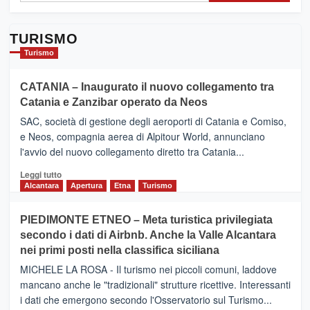
e
ricchezza
TURISMO
di
bellezze
Turismo
CATANIA – Inaugurato il nuovo collegamento tra
Catania e Zanzibar operato da Neos
SAC, società di gestione degli aeroporti di Catania e Comiso,
e Neos, compagnia aerea di Alpitour World, annunciano
l'avvio del nuovo collegamento diretto tra Catania...
Leggi
Leggi tutto
di
Alcantara
Apertura
Etna
Turismo
più
su
PIEDIMONTE ETNEO – Meta turistica privilegiata
CATANIA
secondo i dati di Airbnb. Anche la Valle Alcantara
–
nei primi posti nella classifica siciliana
Inaugurato
il
MICHELE LA ROSA - Il turismo nei piccoli comuni, laddove
nuovo
mancano anche le "tradizionali" strutture ricettive. Interessanti
collegamento
i dati che emergono secondo l'Osservatorio sul Turismo...
tra