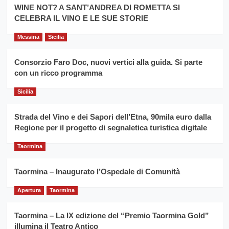
la
WINE NOT? A SANT’ANDREA DI ROMETTA SI
per
filiera
CELEBRA IL VINO E LE SUE STORIE
il
del
secondo
grano
anno
Messina
Sicilia
duro
consecutivo
siciliano
vince
Consorzio Faro Doc, nuovi vertici alla guida. Si parte
Franco
con un ricco programma
Caruso
Sicilia
Strada del Vino e dei Sapori dell’Etna, 90mila euro dalla
Regione per il progetto di segnaletica turistica digitale
Taormina
Taormina – Inaugurato l’Ospedale di Comunità
Apertura
Taormina
Taormina – La IX edizione del “Premio Taormina Gold”
illumina il Teatro Antico