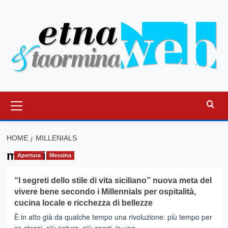
Vai
al
contenuto
Menu
principale
HOME
MILLENIALS
millenials
Apertura
Messina
“I segreti dello stile di vita siciliano” nuova meta del
vivere bene secondo i Millennials per ospitalità,
cucina locale e ricchezza di bellezze
È in atto già da qualche tempo una rivoluzione: più tempo per