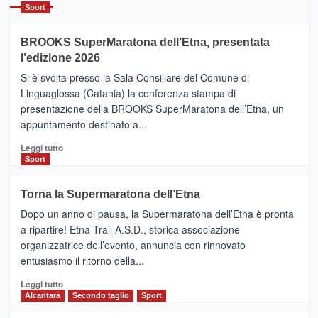
Catania
Sport
ad
Helsinki
BROOKS SuperMaratona dell’Etna, presentata
con
la
l’edizione 2026
Finnair.
Si è svolta presso la Sala Consiliare del Comune di
Al
Linguaglossa (Catania) la conferenza stampa di
via
presentazione della BROOKS SuperMaratona dell’Etna, un
i
appuntamento destinato a...
collegamenti
Leggi
Leggi tutto
di
Sport
più
su
Torna la Supermaratona dell’Etna
BROOKS
Dopo un anno di pausa, la Supermaratona dell’Etna è pronta
SuperMaratona
dell’Etna,
a ripartire! Etna Trail A.S.D., storica associazione
presentata
organizzatrice dell’evento, annuncia con rinnovato
l’edizione
entusiasmo il ritorno della...
2026
Leggi
Leggi tutto
di
Alcantara
Secondo taglio
Sport
più