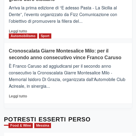
pace
(Ct)
Arriva la prima edizione di “E adesso Pasta - La Sicilia al
–
Dente”, l’evento organizzato da Fizz Comunicazione con
Il
l’obiettivo di promuovere la filiera del...
Borgo
del
Leggi
Leggi tutto
Gusto,
di
Automobilismo
Sport
il
più
tour
su
Cronoscalata Giarre Montesalice Milo: per il
tra
Mondello
sapori
secondo anno consecutivo vince Franco Caruso
(Palermo)
e
–
È Franco Caruso ad aggiudicarsi per il secondo anno
vicoli
“E
consecutivo la Cronoscalata Giarre Montesalice Milo -
medievali
adesso
Memorial Isidoro Di Grazia, organizzata dall'Automobile Club
Pasta
Acireale, in sinergia...
–
La
Leggi
Leggi tutto
Sicilia
di
al
più
Dente”,
su
l’
Cronoscalata
POTRESTI ESSERTI PERSO
evento
Giarre
Food & Wine
Messina
per
Montesalice
promuovere
Milo: