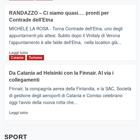
classifica
SEASONS
più
siciliana
PRESENTA
su
RANDAZZO – Ci siamo quasi…. pronti per
IL
VIAGRANDE
Contrade dell’Etna
NUOVO
(Ct)
SUMMER
–
MICHELE LA ROSA - Torna Contrade dell'Etna, uno degli
BOOK
Benanti
appuntamenti più attesi. Subito dopo il Vinitaly di Verona
CLUB
presenta
l'appuntamento è alle falde dell'Etna, nella location già...
“Vino
&
Leggi
Leggi tutto
Cultura
di
Catania
Turismo
2026”.
più
Le
su
Da Catania ad Helsinki con la Finnair. Al via i
tappe
RANDAZZO
collegamenti
dell’enoturismo
–
sull’Etna
Ci
Finnair, la compagnia aerea della Finlandia, e la SAC, Società
siamo
di gestione degli aeroporti di Catania e Comiso celebrano
quasi….
oggi l'avvio della nuova rotta che...
pronti
per
Leggi
Leggi tutto
Contrade
di
dell’Etna
più
su
Da
SPORT