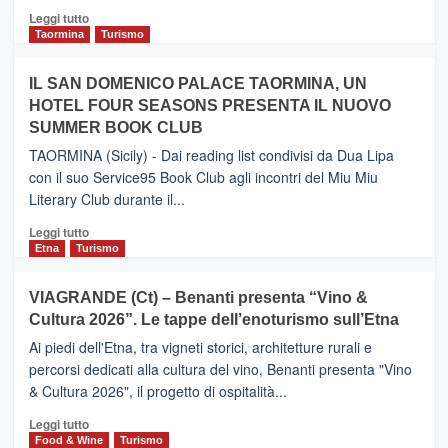
Catania
Leggi
Leggi tutto
e
di
Taormina
Turismo
Zanzibar
più
operato
su
IL SAN DOMENICO PALACE TAORMINA, UN
da
PIEDIMONTE
Neos
HOTEL FOUR SEASONS PRESENTA IL NUOVO
ETNEO
SUMMER BOOK CLUB
–
Meta
TAORMINA (Sicily) - Dai reading list condivisi da Dua Lipa
turistica
con il suo Service95 Book Club agli incontri del Miu Miu
privilegiata
Literary Club durante il...
secondo
i
Leggi
Leggi tutto
dati
di
Etna
Turismo
di
più
Airbnb.
su
VIAGRANDE (Ct) – Benanti presenta “Vino &
Anche
IL
la
Cultura 2026”. Le tappe dell’enoturismo sull’Etna
SAN
Valle
DOMENICO
Ai piedi dell'Etna, tra vigneti storici, architetture rurali e
Alcantara
PALACE
percorsi dedicati alla cultura del vino, Benanti presenta "Vino
nei
TAORMINA,
& Cultura 2026", il progetto di ospitalità...
primi
UN
posti
HOTEL
Leggi
Leggi tutto
nella
FOUR
di
Food & Wine
Turismo