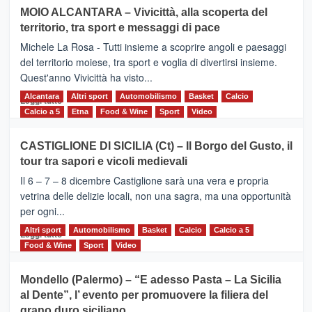
su
MOIO ALCANTARA – Vivicittà, alla scoperta del
Torna
territorio, tra sport e messaggi di pace
la
Supermaratona
Michele La Rosa - Tutti insieme a scoprire angoli e paesaggi
dell’Etna
del territorio moiese, tra sport e voglia di divertirsi insieme.
Quest'anno Vivicittà ha visto...
Alcantara
Leggi
Altri sport
Automobilismo
Basket
Calcio
Leggi tutto
di
Calcio a 5
Etna
Food & Wine
Sport
Video
più
su
CASTIGLIONE DI SICILIA (Ct) – Il Borgo del Gusto, il
MOIO
tour tra sapori e vicoli medievali
ALCANTARA
–
Il 6 – 7 – 8 dicembre Castiglione sarà una vera e propria
Vivicittà,
vetrina delle delizie locali, non una sagra, ma una opportunità
alla
per ogni...
scoperta
del
Altri sport
Leggi
Automobilismo
Basket
Calcio
Calcio a 5
Leggi tutto
territorio,
di
Food & Wine
Sport
Video
tra
più
sport
su
Mondello (Palermo) – “E adesso Pasta – La Sicilia
e
CASTIGLIONE
al Dente”, l’ evento per promuovere la filiera del
messaggi
DI
di
grano duro siciliano
SICILIA