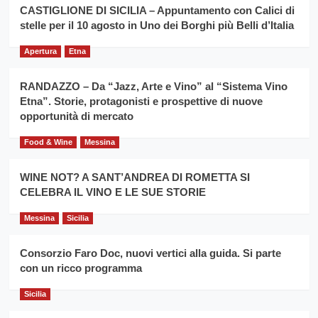
la
CASTIGLIONE DI SICILIA – Appuntamento con Calici di
per
filiera
stelle per il 10 agosto in Uno dei Borghi più Belli d’Italia
il
del
secondo
grano
anno
Apertura
Etna
duro
consecutivo
siciliano
vince
RANDAZZO – Da “Jazz, Arte e Vino” al “Sistema Vino
Franco
Etna”. Storie, protagonisti e prospettive di nuove
Caruso
opportunità di mercato
Food & Wine
Messina
WINE NOT? A SANT’ANDREA DI ROMETTA SI
CELEBRA IL VINO E LE SUE STORIE
Messina
Sicilia
Consorzio Faro Doc, nuovi vertici alla guida. Si parte
con un ricco programma
Sicilia