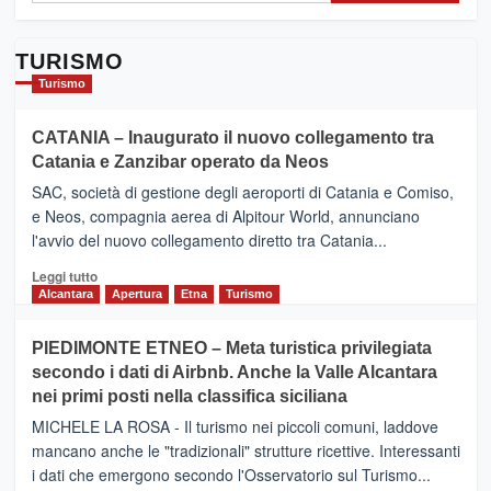
TURISMO
Turismo
CATANIA – Inaugurato il nuovo collegamento tra
Catania e Zanzibar operato da Neos
SAC, società di gestione degli aeroporti di Catania e Comiso,
e Neos, compagnia aerea di Alpitour World, annunciano
l'avvio del nuovo collegamento diretto tra Catania...
Leggi
Leggi tutto
di
Alcantara
Apertura
Etna
Turismo
più
su
PIEDIMONTE ETNEO – Meta turistica privilegiata
CATANIA
secondo i dati di Airbnb. Anche la Valle Alcantara
–
nei primi posti nella classifica siciliana
Inaugurato
il
MICHELE LA ROSA - Il turismo nei piccoli comuni, laddove
nuovo
mancano anche le "tradizionali" strutture ricettive. Interessanti
collegamento
i dati che emergono secondo l'Osservatorio sul Turismo...
tra