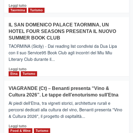
Catania
Leggi
Leggi tutto
e
di
Taormina
Turismo
Zanzibar
più
operato
su
IL SAN DOMENICO PALACE TAORMINA, UN
da
PIEDIMONTE
Neos
HOTEL FOUR SEASONS PRESENTA IL NUOVO
ETNEO
SUMMER BOOK CLUB
–
Meta
TAORMINA (Sicily) - Dai reading list condivisi da Dua Lipa
turistica
con il suo Service95 Book Club agli incontri del Miu Miu
privilegiata
Literary Club durante il...
secondo
i
Leggi
Leggi tutto
dati
di
Etna
Turismo
di
più
Airbnb.
su
VIAGRANDE (Ct) – Benanti presenta “Vino &
Anche
IL
la
Cultura 2026”. Le tappe dell’enoturismo sull’Etna
SAN
Valle
DOMENICO
Ai piedi dell'Etna, tra vigneti storici, architetture rurali e
Alcantara
PALACE
percorsi dedicati alla cultura del vino, Benanti presenta "Vino
nei
TAORMINA,
& Cultura 2026", il progetto di ospitalità...
primi
UN
posti
HOTEL
Leggi
Leggi tutto
nella
FOUR
di
Food & Wine
Turismo