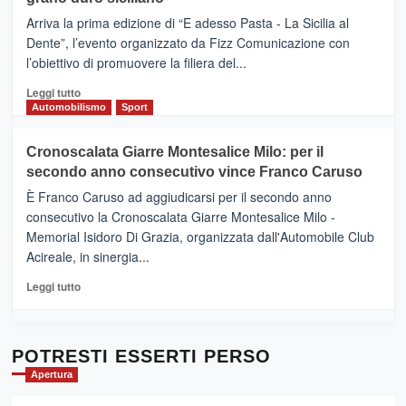
pace
(Ct)
Arriva la prima edizione di “E adesso Pasta - La Sicilia al
–
Dente”, l’evento organizzato da Fizz Comunicazione con
Il
l’obiettivo di promuovere la filiera del...
Borgo
del
Leggi
Leggi tutto
Gusto,
di
Automobilismo
Sport
il
più
tour
su
Cronoscalata Giarre Montesalice Milo: per il
tra
Mondello
sapori
secondo anno consecutivo vince Franco Caruso
(Palermo)
e
–
È Franco Caruso ad aggiudicarsi per il secondo anno
vicoli
“E
consecutivo la Cronoscalata Giarre Montesalice Milo -
medievali
adesso
Memorial Isidoro Di Grazia, organizzata dall'Automobile Club
Pasta
Acireale, in sinergia...
–
La
Leggi
Leggi tutto
Sicilia
di
al
più
Dente”,
su
l’
Cronoscalata
POTRESTI ESSERTI PERSO
evento
Giarre
Apertura
per
Montesalice
promuovere
Milo: