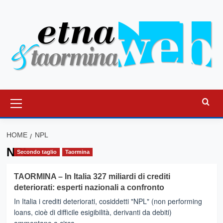
Vai
al
contenuto
Menu
principale
HOME
NPL
NPL
Secondo taglio
Taormina
TAORMINA – In Italia 327 miliardi di crediti
deteriorati: esperti nazionali a confronto
In Italia i crediti deteriorati, cosiddetti "NPL" (non performing
loans, cioè di difficile esigibilità, derivanti da debiti)