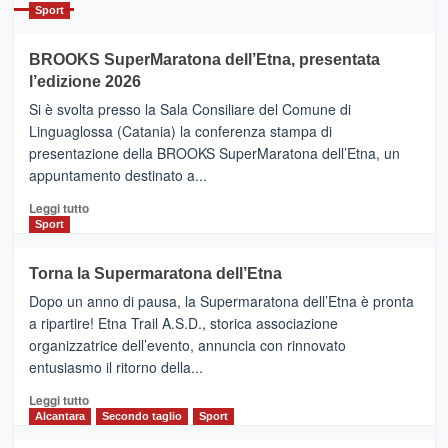
Catania
Sport
ad
Helsinki
BROOKS SuperMaratona dell’Etna, presentata
con
la
l’edizione 2026
Finnair.
Si è svolta presso la Sala Consiliare del Comune di
Al
Linguaglossa (Catania) la conferenza stampa di
via
presentazione della BROOKS SuperMaratona dell’Etna, un
i
appuntamento destinato a...
collegamenti
Leggi
Leggi tutto
di
Sport
più
su
Torna la Supermaratona dell’Etna
BROOKS
Dopo un anno di pausa, la Supermaratona dell’Etna è pronta
SuperMaratona
dell’Etna,
a ripartire! Etna Trail A.S.D., storica associazione
presentata
organizzatrice dell’evento, annuncia con rinnovato
l’edizione
entusiasmo il ritorno della...
2026
Leggi
Leggi tutto
di
Alcantara
Secondo taglio
Sport
più