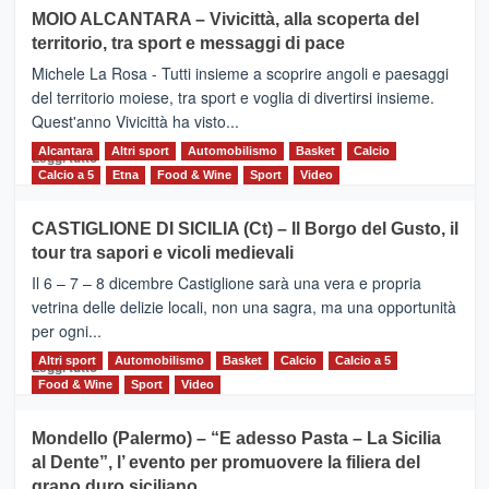
su
MOIO ALCANTARA – Vivicittà, alla scoperta del
Torna
territorio, tra sport e messaggi di pace
la
Supermaratona
Michele La Rosa - Tutti insieme a scoprire angoli e paesaggi
dell’Etna
del territorio moiese, tra sport e voglia di divertirsi insieme.
Quest'anno Vivicittà ha visto...
Alcantara
Leggi
Altri sport
Automobilismo
Basket
Calcio
Leggi tutto
di
Calcio a 5
Etna
Food & Wine
Sport
Video
più
su
CASTIGLIONE DI SICILIA (Ct) – Il Borgo del Gusto, il
MOIO
tour tra sapori e vicoli medievali
ALCANTARA
–
Il 6 – 7 – 8 dicembre Castiglione sarà una vera e propria
Vivicittà,
vetrina delle delizie locali, non una sagra, ma una opportunità
alla
per ogni...
scoperta
del
Altri sport
Leggi
Automobilismo
Basket
Calcio
Calcio a 5
Leggi tutto
territorio,
di
Food & Wine
Sport
Video
tra
più
sport
su
Mondello (Palermo) – “E adesso Pasta – La Sicilia
e
CASTIGLIONE
al Dente”, l’ evento per promuovere la filiera del
messaggi
DI
di
grano duro siciliano
SICILIA