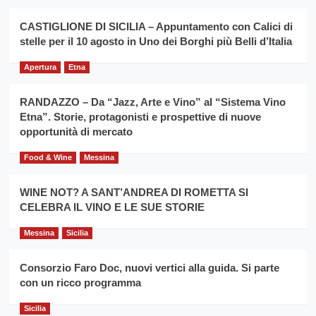
Montesalice
promuovere
Milo:
la
CASTIGLIONE DI SICILIA – Appuntamento con Calici di
per
filiera
stelle per il 10 agosto in Uno dei Borghi più Belli d’Italia
il
del
secondo
grano
anno
Apertura
Etna
duro
consecutivo
siciliano
vince
RANDAZZO – Da “Jazz, Arte e Vino” al “Sistema Vino
Franco
Etna”. Storie, protagonisti e prospettive di nuove
Caruso
opportunità di mercato
Food & Wine
Messina
WINE NOT? A SANT’ANDREA DI ROMETTA SI
CELEBRA IL VINO E LE SUE STORIE
Messina
Sicilia
Consorzio Faro Doc, nuovi vertici alla guida. Si parte
con un ricco programma
Sicilia