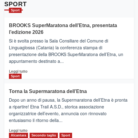
Da
SPORT
Catania
Sport
ad
Helsinki
BROOKS SuperMaratona dell’Etna, presentata
con
la
l’edizione 2026
Finnair.
Si è svolta presso la Sala Consiliare del Comune di
Al
Linguaglossa (Catania) la conferenza stampa di
via
presentazione della BROOKS SuperMaratona dell’Etna, un
i
appuntamento destinato a...
collegamenti
Leggi
Leggi tutto
di
Sport
più
su
Torna la Supermaratona dell’Etna
BROOKS
Dopo un anno di pausa, la Supermaratona dell’Etna è pronta
SuperMaratona
dell’Etna,
a ripartire! Etna Trail A.S.D., storica associazione
presentata
organizzatrice dell’evento, annuncia con rinnovato
l’edizione
entusiasmo il ritorno della...
2026
Leggi
Leggi tutto
di
Alcantara
Secondo taglio
Sport