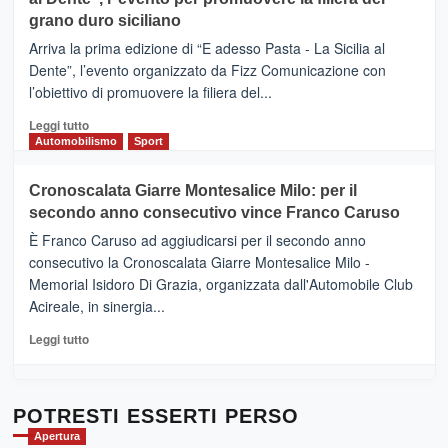
messaggi
DI
di
grano duro siciliano
SICILIA
pace
(Ct)
Arriva la prima edizione di “E adesso Pasta - La Sicilia al
–
Dente”, l’evento organizzato da Fizz Comunicazione con
Il
l’obiettivo di promuovere la filiera del...
Borgo
del
Leggi
Leggi tutto
Gusto,
di
Automobilismo
Sport
il
più
tour
su
Cronoscalata Giarre Montesalice Milo: per il
tra
Mondello
sapori
secondo anno consecutivo vince Franco Caruso
(Palermo)
e
–
È Franco Caruso ad aggiudicarsi per il secondo anno
vicoli
“E
consecutivo la Cronoscalata Giarre Montesalice Milo -
medievali
adesso
Memorial Isidoro Di Grazia, organizzata dall'Automobile Club
Pasta
Acireale, in sinergia...
–
La
Leggi
Leggi tutto
Sicilia
di
al
più
Dente”,
su
l’
Cronoscalata
POTRESTI ESSERTI PERSO
evento
Giarre
Apertura
per