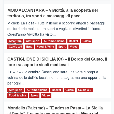
più
su
MOIO ALCANTARA – Vivicittà, alla scoperta del
Torna
territorio, tra sport e messaggi di pace
la
Supermaratona
Michele La Rosa - Tutti insieme a scoprire angoli e paesaggi
dell’Etna
del territorio moiese, tra sport e voglia di divertirsi insieme.
Quest'anno Vivicittà ha visto...
Alcantara
Leggi
Altri sport
Automobilismo
Basket
Calcio
Leggi tutto
di
Calcio a 5
Etna
Food & Wine
Sport
Video
più
su
CASTIGLIONE DI SICILIA (Ct) – Il Borgo del Gusto, il
MOIO
tour tra sapori e vicoli medievali
ALCANTARA
–
Il 6 – 7 – 8 dicembre Castiglione sarà una vera e propria
Vivicittà,
vetrina delle delizie locali, non una sagra, ma una opportunità
alla
per ogni...
scoperta
del
Altri sport
Leggi
Automobilismo
Basket
Calcio
Calcio a 5
Leggi tutto
territorio,
di
Food & Wine
Sport
Video
tra
più
sport
su
Mondello (Palermo) – “E adesso Pasta – La Sicilia
e
CASTIGLIONE
al Dente”, l’ evento per promuovere la filiera del