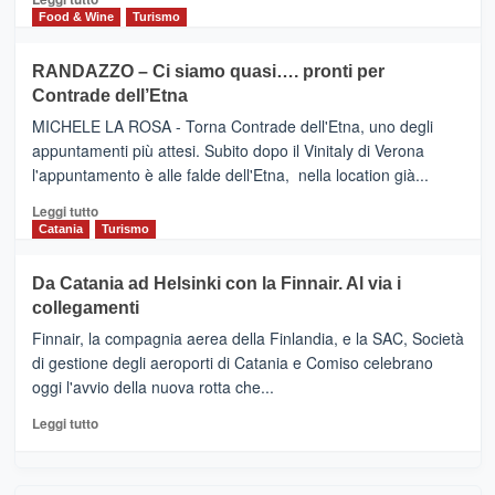
nella
FOUR
di
Food & Wine
Turismo
classifica
SEASONS
più
siciliana
PRESENTA
su
RANDAZZO – Ci siamo quasi…. pronti per
IL
VIAGRANDE
Contrade dell’Etna
NUOVO
(Ct)
SUMMER
–
MICHELE LA ROSA - Torna Contrade dell'Etna, uno degli
BOOK
Benanti
appuntamenti più attesi. Subito dopo il Vinitaly di Verona
CLUB
presenta
l'appuntamento è alle falde dell'Etna, nella location già...
“Vino
&
Leggi
Leggi tutto
Cultura
di
Catania
Turismo
2026”.
più
Le
su
Da Catania ad Helsinki con la Finnair. Al via i
tappe
RANDAZZO
collegamenti
dell’enoturismo
–
sull’Etna
Ci
Finnair, la compagnia aerea della Finlandia, e la SAC, Società
siamo
di gestione degli aeroporti di Catania e Comiso celebrano
quasi….
oggi l'avvio della nuova rotta che...
pronti
per
Leggi
Leggi tutto
Contrade
di
dell’Etna
più
su