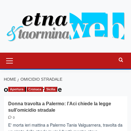
Vai
al
contenuto
Menu
principale
HOME
OMICIDIO STRADALE
omicidio stradale
Apertura
Cronaca
Sicilia
Donna travolta a Palermo: l’Aci chiede la legge
sull’omicidio stradale
0
E' morta ieri mattina a Palermo Tania Valguarnera, travolta da