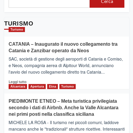
Cerca
TURISMO
Turismo
CATANIA – Inaugurato il nuovo collegamento tra
Catania e Zanzibar operato da Neos
SAC, società di gestione degli aeroporti di Catania e Comiso,
e Neos, compagnia aerea di Alpitour World, annunciano
l'avvio del nuovo collegamento diretto tra Catania...
Leggi
Leggi tutto
di
Alcantara
Apertura
Etna
Turismo
più
su
PIEDIMONTE ETNEO – Meta turistica privilegiata
CATANIA
secondo i dati di Airbnb. Anche la Valle Alcantara
–
nei primi posti nella classifica siciliana
Inaugurato
il
MICHELE LA ROSA - Il turismo nei piccoli comuni, laddove
nuovo
mancano anche le "tradizionali" strutture ricettive. Interessanti
collegamento