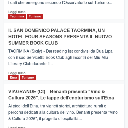
i dati che emergono secondo l'Osservatorio sul Turismo...
tra
Catania
Leggi
Leggi tutto
e
di
Taormina
Turismo
Zanzibar
più
operato
su
IL SAN DOMENICO PALACE TAORMINA, UN
da
PIEDIMONTE
Neos
HOTEL FOUR SEASONS PRESENTA IL NUOVO
ETNEO
SUMMER BOOK CLUB
–
Meta
TAORMINA (Sicily) - Dai reading list condivisi da Dua Lipa
turistica
con il suo Service95 Book Club agli incontri del Miu Miu
privilegiata
Literary Club durante il...
secondo
i
Leggi
Leggi tutto
dati
di
Etna
Turismo
di
più
Airbnb.
su
VIAGRANDE (Ct) – Benanti presenta “Vino &
Anche
IL
la
Cultura 2026”. Le tappe dell’enoturismo sull’Etna
SAN
Valle
DOMENICO
Ai piedi dell'Etna, tra vigneti storici, architetture rurali e
Alcantara
PALACE
percorsi dedicati alla cultura del vino, Benanti presenta "Vino
nei
TAORMINA,
& Cultura 2026", il progetto di ospitalità...
primi
UN
posti
HOTEL
Leggi
Leggi tutto