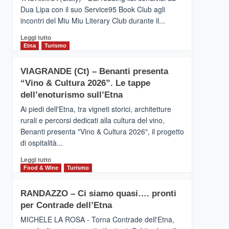
privilegiata
Dua Lipa con il suo Service95 Book Club agli
secondo
incontri del Miu Miu Literary Club durante il...
i
dati
Leggi
Leggi tutto
di
di
Etna
Turismo
Airbnb.
più
Anche
su
la
VIAGRANDE (Ct) – Benanti presenta
IL
Valle
“Vino & Cultura 2026”. Le tappe
SAN
Alcantara
DOMENICO
dell’enoturismo sull’Etna
nei
PALACE
primi
Ai piedi dell'Etna, tra vigneti storici, architetture
TAORMINA,
posti
rurali e percorsi dedicati alla cultura del vino,
UN
nella
Benanti presenta "Vino & Cultura 2026", il progetto
HOTEL
classifica
di ospitalità...
FOUR
siciliana
SEASONS
Leggi
Leggi tutto
PRESENTA
di
Food & Wine
Turismo
IL
più
NUOVO
su
SUMMER
RANDAZZO – Ci siamo quasi…. pronti
VIAGRANDE
BOOK
per Contrade dell’Etna
(Ct)
CLUB
–
MICHELE LA ROSA - Torna Contrade dell'Etna,
Benanti