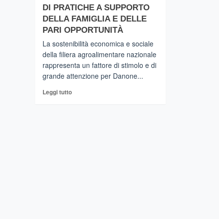
DI PRATICHE A SUPPORTO
DELLA FAMIGLIA E DELLE
PARI OPPORTUNITÀ
La sostenibilità economica e sociale
della filiera agroalimentare nazionale
rappresenta un fattore di stimolo e di
grande attenzione per Danone...
Leggi
Leggi tutto
di
più
su
SIRACUSA
–
ORTIGIA
G7
AGRICOLTURA
E
PESCA:
DANONE
ITALIA
PORTA