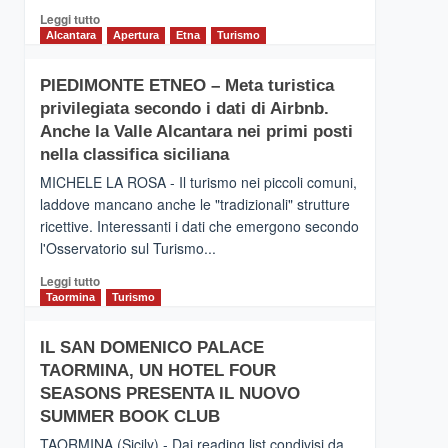
Leggi
Leggi tutto
di
Alcantara
Apertura
Etna
Turismo
più
su
PIEDIMONTE ETNEO – Meta turistica
CATANIA
privilegiata secondo i dati di Airbnb.
–
Inaugurato
Anche la Valle Alcantara nei primi posti
il
nella classifica siciliana
nuovo
MICHELE LA ROSA - Il turismo nei piccoli comuni,
collegamento
laddove mancano anche le "tradizionali" strutture
tra
ricettive. Interessanti i dati che emergono secondo
Catania
e
l'Osservatorio sul Turismo...
Zanzibar
Leggi
Leggi tutto
operato
di
Taormina
Turismo
da
più
Neos
su
IL SAN DOMENICO PALACE
PIEDIMONTE
TAORMINA, UN HOTEL FOUR
ETNEO
–
SEASONS PRESENTA IL NUOVO
Meta
SUMMER BOOK CLUB
turistica
TAORMINA (Sicily) - Dai reading list condivisi da