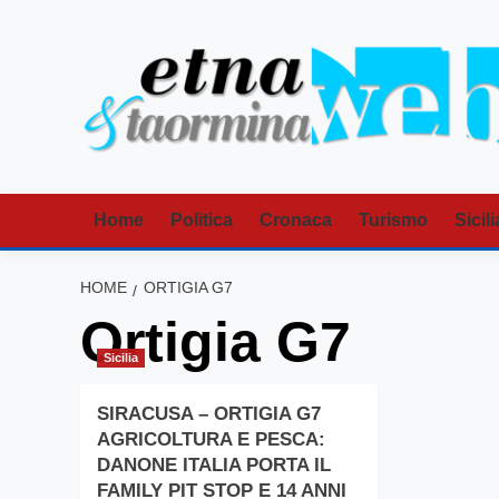
Vai
al
contenuto
Home
Politica
Cronaca
Turismo
Sicili
HOME
ORTIGIA G7
Ortigia G7
Sicilia
SIRACUSA – ORTIGIA G7
AGRICOLTURA E PESCA:
DANONE ITALIA PORTA IL
FAMILY PIT STOP E 14 ANNI