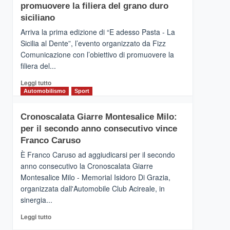
pace
SICILIA
promuovere la filiera del grano duro
(Ct)
siciliano
–
Arriva la prima edizione di “E adesso Pasta - La
Il
Sicilia al Dente”, l’evento organizzato da Fizz
Borgo
Comunicazione con l’obiettivo di promuovere la
del
Gusto,
filiera del...
il
Leggi
Leggi tutto
tour
di
Automobilismo
Sport
tra
più
sapori
su
e
Cronoscalata Giarre Montesalice Milo:
Mondello
vicoli
per il secondo anno consecutivo vince
(Palermo)
medievali
–
Franco Caruso
“E
È Franco Caruso ad aggiudicarsi per il secondo
adesso
anno consecutivo la Cronoscalata Giarre
Pasta
Montesalice Milo - Memorial Isidoro Di Grazia,
–
organizzata dall'Automobile Club Acireale, in
La
Sicilia
sinergia...
al
Leggi
Leggi tutto
Dente”,
di
l’