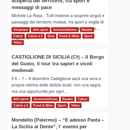
scoperta del territorio, tra sport e
la
Supermaratona
messaggi di pace
dell’Etna
Michele La Rosa - Tutti insieme a scoprire angoli e
paesaggi del territorio moiese, tra sport e voglia di
divertirsi insieme. Quest'anno Vivicittà ha visto...
Alcantara
Altri sport
Automobilismo
Basket
Calcio
Calcio a 5
Leggi
Etna
Food & Wine
Sport
Leggi tutto
di
Video
più
su
CASTIGLIONE DI SICILIA (Ct) – Il Borgo
MOIO
del Gusto, il tour tra sapori e vicoli
ALCANTARA
–
medievali
Vivicittà,
Il 6 – 7 – 8 dicembre Castiglione sarà una vera e
alla
propria vetrina delle delizie locali, non una sagra,
scoperta
ma una opportunità per ogni...
del
territorio,
Altri sport
Leggi
Automobilismo
Basket
Calcio
Leggi tutto
tra
di
Calcio a 5
Food & Wine
Sport
Video
sport
più
e
su
messaggi
Mondello (Palermo) – “E adesso Pasta –
CASTIGLIONE
di
La Sicilia al Dente”, l’ evento per
DI