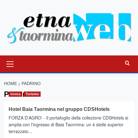
Vai
al
contenuto
Menu
principale
HOME
PADRINO
Padrino
Ionica
Turismo
Hotel Baia Taormina nel gruppo CDSHotels
FORZA D'AGRO' - Il portafoglio della collezione CDSHotels si
amplia con l’ingresso di Baia Taormina: un 4 stelle superior
terrazzato...