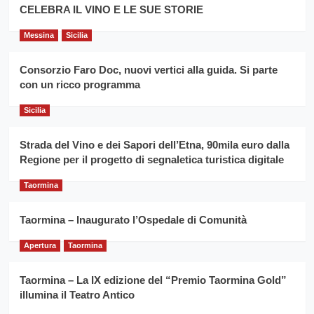
filiera
CELEBRA IL VINO E LE SUE STORIE
il
del
secondo
grano
anno
Messina
Sicilia
duro
consecutivo
siciliano
vince
Consorzio Faro Doc, nuovi vertici alla guida. Si parte
Franco
con un ricco programma
Caruso
Sicilia
Strada del Vino e dei Sapori dell’Etna, 90mila euro dalla
Regione per il progetto di segnaletica turistica digitale
Taormina
Taormina – Inaugurato l’Ospedale di Comunità
Apertura
Taormina
Taormina – La IX edizione del “Premio Taormina Gold”
illumina il Teatro Antico