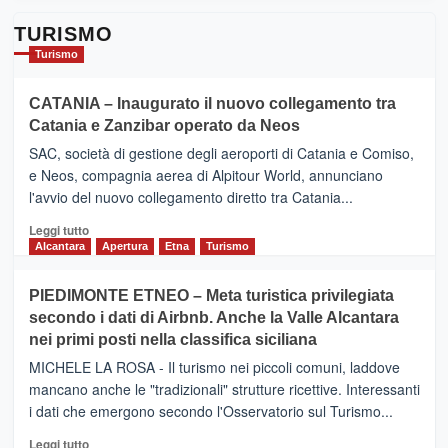
TURISMO
Turismo
CATANIA – Inaugurato il nuovo collegamento tra
Catania e Zanzibar operato da Neos
SAC, società di gestione degli aeroporti di Catania e Comiso,
e Neos, compagnia aerea di Alpitour World, annunciano
l'avvio del nuovo collegamento diretto tra Catania...
Leggi
Leggi tutto
di
Alcantara
Apertura
Etna
Turismo
più
su
PIEDIMONTE ETNEO – Meta turistica privilegiata
CATANIA
secondo i dati di Airbnb. Anche la Valle Alcantara
–
nei primi posti nella classifica siciliana
Inaugurato
il
MICHELE LA ROSA - Il turismo nei piccoli comuni, laddove
nuovo
mancano anche le "tradizionali" strutture ricettive. Interessanti
collegamento
i dati che emergono secondo l'Osservatorio sul Turismo...
tra
Catania
Leggi
Leggi tutto