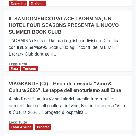
e
di
Taormina
Turismo
Zanzibar
più
operato
su
IL SAN DOMENICO PALACE TAORMINA, UN
da
PIEDIMONTE
Neos
HOTEL FOUR SEASONS PRESENTA IL NUOVO
ETNEO
SUMMER BOOK CLUB
–
Meta
TAORMINA (Sicily) - Dai reading list condivisi da Dua Lipa
turistica
con il suo Service95 Book Club agli incontri del Miu Miu
privilegiata
Literary Club durante il...
secondo
i
Leggi
Leggi tutto
dati
di
Etna
Turismo
di
più
Airbnb.
su
VIAGRANDE (Ct) – Benanti presenta “Vino &
Anche
IL
la
Cultura 2026”. Le tappe dell’enoturismo sull’Etna
SAN
Valle
DOMENICO
Ai piedi dell'Etna, tra vigneti storici, architetture rurali e
Alcantara
PALACE
percorsi dedicati alla cultura del vino, Benanti presenta "Vino
nei
TAORMINA,
& Cultura 2026", il progetto di ospitalità...
primi
UN
posti
HOTEL
Leggi
Leggi tutto
nella
FOUR
di
Food & Wine
Turismo
classifica
SEASONS
più