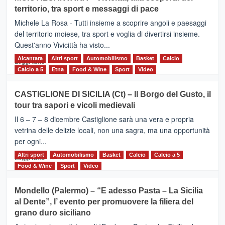
Torna
territorio, tra sport e messaggi di pace
la
Supermaratona
Michele La Rosa - Tutti insieme a scoprire angoli e paesaggi
dell’Etna
del territorio moiese, tra sport e voglia di divertirsi insieme.
Quest'anno Vivicittà ha visto...
Alcantara
Leggi
Altri sport
Automobilismo
Basket
Calcio
Leggi tutto
di
Calcio a 5
Etna
Food & Wine
Sport
Video
più
su
CASTIGLIONE DI SICILIA (Ct) – Il Borgo del Gusto, il
MOIO
tour tra sapori e vicoli medievali
ALCANTARA
–
Il 6 – 7 – 8 dicembre Castiglione sarà una vera e propria
Vivicittà,
vetrina delle delizie locali, non una sagra, ma una opportunità
alla
per ogni...
scoperta
del
Altri sport
Leggi
Automobilismo
Basket
Calcio
Calcio a 5
Leggi tutto
territorio,
di
Food & Wine
Sport
Video
tra
più
sport
su
Mondello (Palermo) – “E adesso Pasta – La Sicilia
e
CASTIGLIONE
al Dente”, l’ evento per promuovere la filiera del
messaggi
DI
di
grano duro siciliano
SICILIA
pace
(Ct)