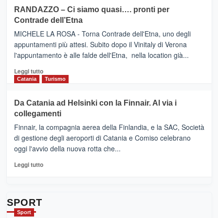
siciliana
PRESENTA
su
RANDAZZO – Ci siamo quasi…. pronti per
IL
VIAGRANDE
Contrade dell’Etna
NUOVO
(Ct)
SUMMER
–
MICHELE LA ROSA - Torna Contrade dell'Etna, uno degli
BOOK
Benanti
appuntamenti più attesi. Subito dopo il Vinitaly di Verona
CLUB
presenta
l'appuntamento è alle falde dell'Etna, nella location già...
“Vino
&
Leggi
Leggi tutto
Cultura
di
Catania
Turismo
2026”.
più
Le
su
Da Catania ad Helsinki con la Finnair. Al via i
tappe
RANDAZZO
collegamenti
dell’enoturismo
–
sull’Etna
Ci
Finnair, la compagnia aerea della Finlandia, e la SAC, Società
siamo
di gestione degli aeroporti di Catania e Comiso celebrano
quasi….
oggi l'avvio della nuova rotta che...
pronti
per
Leggi
Leggi tutto
Contrade
di
dell’Etna
più
su
Da
SPORT
Catania
Sport