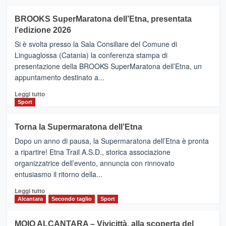
ad
Helsinki
BROOKS SuperMaratona dell’Etna, presentata
con
la
l’edizione 2026
Finnair.
Si è svolta presso la Sala Consiliare del Comune di
Al
Linguaglossa (Catania) la conferenza stampa di
via
presentazione della BROOKS SuperMaratona dell’Etna, un
i
appuntamento destinato a...
collegamenti
Leggi
Leggi tutto
di
Sport
più
su
Torna la Supermaratona dell’Etna
BROOKS
Dopo un anno di pausa, la Supermaratona dell’Etna è pronta
SuperMaratona
dell’Etna,
a ripartire! Etna Trail A.S.D., storica associazione
presentata
organizzatrice dell’evento, annuncia con rinnovato
l’edizione
entusiasmo il ritorno della...
2026
Leggi
Leggi tutto
di
Alcantara
Secondo taglio
Sport
più
su
MOIO ALCANTARA – Vivicittà, alla scoperta del