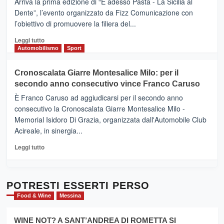
Arriva la prima edizione di “E adesso Pasta - La Sicilia al
–
Dente”, l’evento organizzato da Fizz Comunicazione con
Il
l’obiettivo di promuovere la filiera del...
Borgo
del
Leggi
Leggi tutto
Gusto,
di
Automobilismo
Sport
il
più
tour
su
Cronoscalata Giarre Montesalice Milo: per il
tra
Mondello
sapori
secondo anno consecutivo vince Franco Caruso
(Palermo)
e
–
È Franco Caruso ad aggiudicarsi per il secondo anno
vicoli
“E
consecutivo la Cronoscalata Giarre Montesalice Milo -
medievali
adesso
Memorial Isidoro Di Grazia, organizzata dall'Automobile Club
Pasta
Acireale, in sinergia...
–
La
Leggi
Leggi tutto
Sicilia
di
al
più
Dente”,
su
l’
Cronoscalata
POTRESTI ESSERTI PERSO
evento
Giarre
Food & Wine
Messina
per
Montesalice
promuovere
Milo:
la
WINE NOT? A SANT’ANDREA DI ROMETTA SI
per