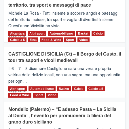
Torna
territorio, tra sport e messaggi di pace
la
Supermaratona
Michele La Rosa - Tutti insieme a scoprire angoli e paesaggi
dell’Etna
del territorio moiese, tra sport e voglia di divertirsi insieme.
Quest'anno Vivicittà ha visto...
Alcantara
Leggi
Altri sport
Automobilismo
Basket
Calcio
Leggi tutto
di
Calcio a 5
Etna
Food & Wine
Sport
Video
più
su
CASTIGLIONE DI SICILIA (Ct) – Il Borgo del Gusto, il
MOIO
tour tra sapori e vicoli medievali
ALCANTARA
–
Il 6 – 7 – 8 dicembre Castiglione sarà una vera e propria
Vivicittà,
vetrina delle delizie locali, non una sagra, ma una opportunità
alla
per ogni...
scoperta
del
Altri sport
Leggi
Automobilismo
Basket
Calcio
Calcio a 5
Leggi tutto
territorio,
di
Food & Wine
Sport
Video
tra
più
sport
su
Mondello (Palermo) – “E adesso Pasta – La Sicilia
e
CASTIGLIONE
al Dente”, l’ evento per promuovere la filiera del
messaggi
DI
di
grano duro siciliano
SICILIA
pace
(Ct)