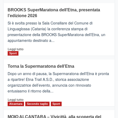
ad
Helsinki
BROOKS SuperMaratona dell’Etna, presentata
con
la
l’edizione 2026
Finnair.
Si è svolta presso la Sala Consiliare del Comune di
Al
Linguaglossa (Catania) la conferenza stampa di
via
presentazione della BROOKS SuperMaratona dell’Etna, un
i
appuntamento destinato a...
collegamenti
Leggi
Leggi tutto
di
Sport
più
su
Torna la Supermaratona dell’Etna
BROOKS
Dopo un anno di pausa, la Supermaratona dell’Etna è pronta
SuperMaratona
dell’Etna,
a ripartire! Etna Trail A.S.D., storica associazione
presentata
organizzatrice dell’evento, annuncia con rinnovato
l’edizione
entusiasmo il ritorno della...
2026
Leggi
Leggi tutto
di
Alcantara
Secondo taglio
Sport
più
su
MOIO ALCANTARA – Vivicittà, alla scoperta del