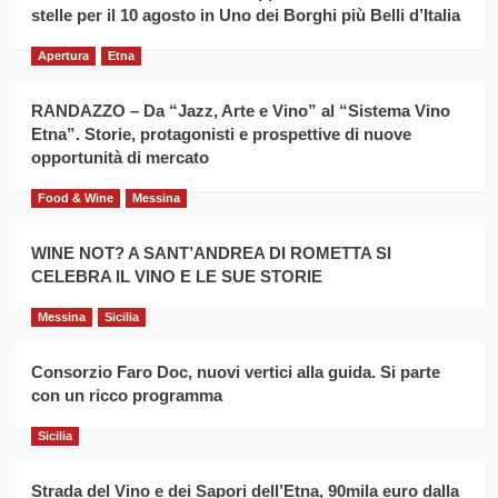
filiera
stelle per il 10 agosto in Uno dei Borghi più Belli d’Italia
il
del
secondo
grano
anno
Apertura
Etna
duro
consecutivo
siciliano
vince
RANDAZZO – Da “Jazz, Arte e Vino” al “Sistema Vino
Franco
Etna”. Storie, protagonisti e prospettive di nuove
Caruso
opportunità di mercato
Food & Wine
Messina
WINE NOT? A SANT’ANDREA DI ROMETTA SI
CELEBRA IL VINO E LE SUE STORIE
Messina
Sicilia
Consorzio Faro Doc, nuovi vertici alla guida. Si parte
con un ricco programma
Sicilia
Strada del Vino e dei Sapori dell’Etna, 90mila euro dalla