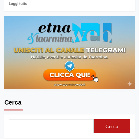
Leggi
Leggi tutto
di
più
su
PALAZZOLO
ACREIDE
(Sr)
–
Vicoli
&
Sapori,
Short
Edition
2021
Cerca
Cerca