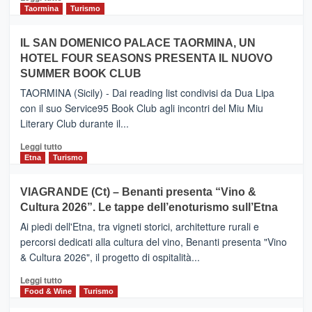
e
di
Taormina
Turismo
Zanzibar
più
operato
su
IL SAN DOMENICO PALACE TAORMINA, UN
da
PIEDIMONTE
Neos
HOTEL FOUR SEASONS PRESENTA IL NUOVO
ETNEO
SUMMER BOOK CLUB
–
Meta
TAORMINA (Sicily) - Dai reading list condivisi da Dua Lipa
turistica
con il suo Service95 Book Club agli incontri del Miu Miu
privilegiata
Literary Club durante il...
secondo
i
Leggi
Leggi tutto
dati
di
Etna
Turismo
di
più
Airbnb.
su
VIAGRANDE (Ct) – Benanti presenta “Vino &
Anche
IL
la
Cultura 2026”. Le tappe dell’enoturismo sull’Etna
SAN
Valle
DOMENICO
Ai piedi dell'Etna, tra vigneti storici, architetture rurali e
Alcantara
PALACE
percorsi dedicati alla cultura del vino, Benanti presenta "Vino
nei
TAORMINA,
& Cultura 2026", il progetto di ospitalità...
primi
UN
posti
HOTEL
Leggi
Leggi tutto
nella
FOUR
di
Food & Wine
Turismo
classifica
SEASONS
più