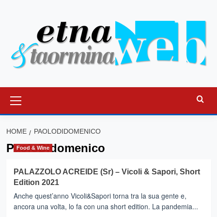
Vai
al
contenuto
Menu
principale
HOME
PAOLODIDOMENICO
PaoloDidomenico
Food & Wine
PALAZZOLO ACREIDE (Sr) – Vicoli & Sapori, Short
Edition 2021
Anche quest’anno Vicoli&Sapori torna tra la sua gente e,
ancora una volta, lo fa con una short edition. La pandemia...