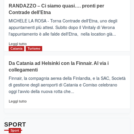
siciliana
PRESENTA
su
RANDAZZO – Ci siamo quasi…. pronti per
IL
VIAGRANDE
Contrade dell’Etna
NUOVO
(Ct)
SUMMER
–
MICHELE LA ROSA - Torna Contrade dell'Etna, uno degli
BOOK
Benanti
appuntamenti più attesi. Subito dopo il Vinitaly di Verona
CLUB
presenta
l'appuntamento è alle falde dell'Etna, nella location già...
“Vino
&
Leggi
Leggi tutto
Cultura
di
Catania
Turismo
2026”.
più
Le
su
Da Catania ad Helsinki con la Finnair. Al via i
tappe
RANDAZZO
collegamenti
dell’enoturismo
–
sull’Etna
Ci
Finnair, la compagnia aerea della Finlandia, e la SAC, Società
siamo
di gestione degli aeroporti di Catania e Comiso celebrano
quasi….
oggi l'avvio della nuova rotta che...
pronti
per
Leggi
Leggi tutto
Contrade
di
dell’Etna
più
su
Da
SPORT
Catania
Sport