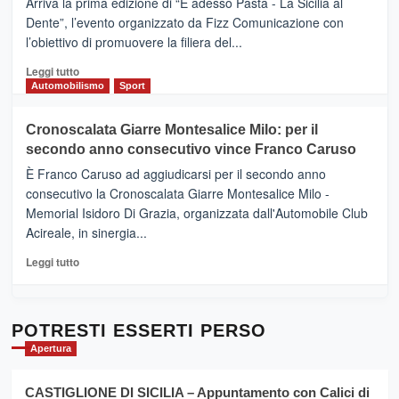
Arriva la prima edizione di “E adesso Pasta - La Sicilia al
–
Dente”, l’evento organizzato da Fizz Comunicazione con
Il
l’obiettivo di promuovere la filiera del...
Borgo
del
Leggi
Leggi tutto
Gusto,
di
Automobilismo
Sport
il
più
tour
su
Cronoscalata Giarre Montesalice Milo: per il
tra
Mondello
sapori
secondo anno consecutivo vince Franco Caruso
(Palermo)
e
–
È Franco Caruso ad aggiudicarsi per il secondo anno
vicoli
“E
consecutivo la Cronoscalata Giarre Montesalice Milo -
medievali
adesso
Memorial Isidoro Di Grazia, organizzata dall'Automobile Club
Pasta
Acireale, in sinergia...
–
La
Leggi
Leggi tutto
Sicilia
di
al
più
Dente”,
su
l’
Cronoscalata
POTRESTI ESSERTI PERSO
evento
Giarre
Apertura
per
Montesalice
promuovere
Milo:
la
CASTIGLIONE DI SICILIA – Appuntamento con Calici di
per