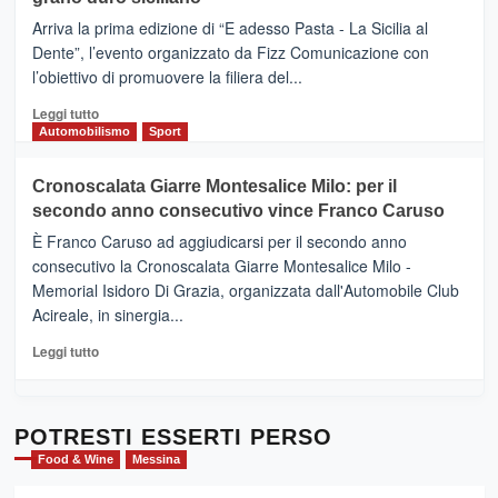
pace
(Ct)
Arriva la prima edizione di “E adesso Pasta - La Sicilia al
–
Dente”, l’evento organizzato da Fizz Comunicazione con
Il
l’obiettivo di promuovere la filiera del...
Borgo
del
Leggi
Leggi tutto
Gusto,
di
Automobilismo
Sport
il
più
tour
su
Cronoscalata Giarre Montesalice Milo: per il
tra
Mondello
sapori
secondo anno consecutivo vince Franco Caruso
(Palermo)
e
–
È Franco Caruso ad aggiudicarsi per il secondo anno
vicoli
“E
consecutivo la Cronoscalata Giarre Montesalice Milo -
medievali
adesso
Memorial Isidoro Di Grazia, organizzata dall'Automobile Club
Pasta
Acireale, in sinergia...
–
La
Leggi
Leggi tutto
Sicilia
di
al
più
Dente”,
su
l’
Cronoscalata
POTRESTI ESSERTI PERSO
evento
Giarre
Food & Wine
Messina
per
Montesalice
promuovere
Milo: