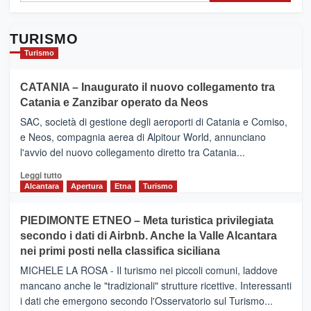
TURISMO
Turismo
CATANIA – Inaugurato il nuovo collegamento tra
Catania e Zanzibar operato da Neos
SAC, società di gestione degli aeroporti di Catania e Comiso,
e Neos, compagnia aerea di Alpitour World, annunciano
l'avvio del nuovo collegamento diretto tra Catania...
Leggi
Leggi tutto
di
Alcantara
Apertura
Etna
Turismo
più
su
PIEDIMONTE ETNEO – Meta turistica privilegiata
CATANIA
secondo i dati di Airbnb. Anche la Valle Alcantara
–
nei primi posti nella classifica siciliana
Inaugurato
il
MICHELE LA ROSA - Il turismo nei piccoli comuni, laddove
nuovo
mancano anche le "tradizionali" strutture ricettive. Interessanti
collegamento
i dati che emergono secondo l'Osservatorio sul Turismo...
tra