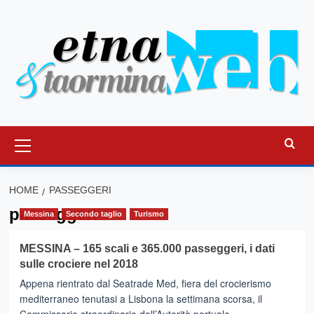
Vai
al
contenuto
Menu
principale
HOME
PASSEGGERI
passeggeri
Messina
Secondo taglio
Turismo
MESSINA – 165 scali e 365.000 passeggeri, i dati
sulle crociere nel 2018
Appena rientrato dal Seatrade Med, fiera del crocierismo
mediterraneo tenutasi a Lisbona la settimana scorsa, il