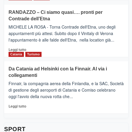
classifica
SEASONS
più
siciliana
PRESENTA
su
RANDAZZO – Ci siamo quasi…. pronti per
IL
VIAGRANDE
Contrade dell’Etna
NUOVO
(Ct)
SUMMER
–
MICHELE LA ROSA - Torna Contrade dell'Etna, uno degli
BOOK
Benanti
appuntamenti più attesi. Subito dopo il Vinitaly di Verona
CLUB
presenta
l'appuntamento è alle falde dell'Etna, nella location già...
“Vino
&
Leggi
Leggi tutto
Cultura
di
Catania
Turismo
2026”.
più
Le
su
Da Catania ad Helsinki con la Finnair. Al via i
tappe
RANDAZZO
collegamenti
dell’enoturismo
–
sull’Etna
Ci
Finnair, la compagnia aerea della Finlandia, e la SAC, Società
siamo
di gestione degli aeroporti di Catania e Comiso celebrano
quasi….
oggi l'avvio della nuova rotta che...
pronti
per
Leggi
Leggi tutto
Contrade
di
dell’Etna
più
su
Da
SPORT