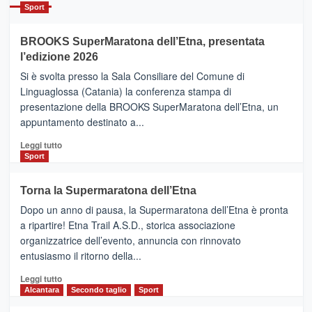
Catania
Sport
ad
Helsinki
BROOKS SuperMaratona dell’Etna, presentata
con
la
l’edizione 2026
Finnair.
Si è svolta presso la Sala Consiliare del Comune di
Al
Linguaglossa (Catania) la conferenza stampa di
via
presentazione della BROOKS SuperMaratona dell’Etna, un
i
appuntamento destinato a...
collegamenti
Leggi
Leggi tutto
di
Sport
più
su
Torna la Supermaratona dell’Etna
BROOKS
Dopo un anno di pausa, la Supermaratona dell’Etna è pronta
SuperMaratona
dell’Etna,
a ripartire! Etna Trail A.S.D., storica associazione
presentata
organizzatrice dell’evento, annuncia con rinnovato
l’edizione
entusiasmo il ritorno della...
2026
Leggi
Leggi tutto
di
Alcantara
Secondo taglio
Sport
più