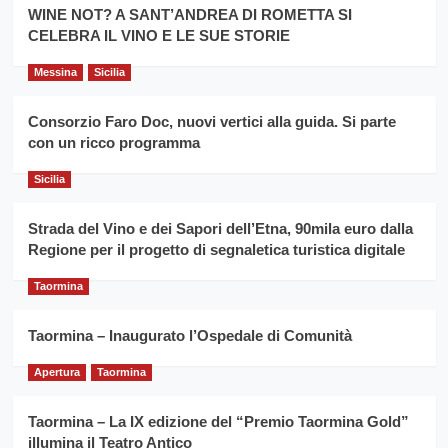
la
WINE NOT? A SANT’ANDREA DI ROMETTA SI
per
filiera
CELEBRA IL VINO E LE SUE STORIE
il
del
secondo
grano
anno
Messina
Sicilia
duro
consecutivo
siciliano
vince
Consorzio Faro Doc, nuovi vertici alla guida. Si parte
Franco
con un ricco programma
Caruso
Sicilia
Strada del Vino e dei Sapori dell’Etna, 90mila euro dalla
Regione per il progetto di segnaletica turistica digitale
Taormina
Taormina – Inaugurato l’Ospedale di Comunità
Apertura
Taormina
Taormina – La IX edizione del “Premio Taormina Gold”
illumina il Teatro Antico