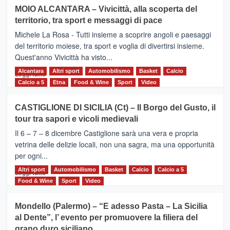
su
MOIO ALCANTARA – Vivicittà, alla scoperta del
Torna
territorio, tra sport e messaggi di pace
la
Supermaratona
Michele La Rosa - Tutti insieme a scoprire angoli e paesaggi
dell’Etna
del territorio moiese, tra sport e voglia di divertirsi insieme.
Quest'anno Vivicittà ha visto...
Alcantara
Leggi
Altri sport
Automobilismo
Basket
Calcio
Leggi tutto
di
Calcio a 5
Etna
Food & Wine
Sport
Video
più
su
CASTIGLIONE DI SICILIA (Ct) – Il Borgo del Gusto, il
MOIO
tour tra sapori e vicoli medievali
ALCANTARA
–
Il 6 – 7 – 8 dicembre Castiglione sarà una vera e propria
Vivicittà,
vetrina delle delizie locali, non una sagra, ma una opportunità
alla
per ogni...
scoperta
del
Altri sport
Leggi
Automobilismo
Basket
Calcio
Calcio a 5
Leggi tutto
territorio,
di
Food & Wine
Sport
Video
tra
più
sport
su
Mondello (Palermo) – “E adesso Pasta – La Sicilia
e
CASTIGLIONE
al Dente”, l’ evento per promuovere la filiera del
messaggi
DI
di
grano duro siciliano
SICILIA