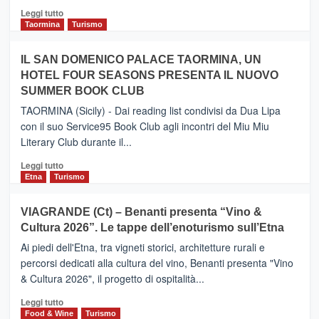
Catania
Leggi
Leggi tutto
e
di
Taormina
Turismo
Zanzibar
più
operato
su
IL SAN DOMENICO PALACE TAORMINA, UN
da
PIEDIMONTE
Neos
HOTEL FOUR SEASONS PRESENTA IL NUOVO
ETNEO
SUMMER BOOK CLUB
–
Meta
TAORMINA (Sicily) - Dai reading list condivisi da Dua Lipa
turistica
con il suo Service95 Book Club agli incontri del Miu Miu
privilegiata
Literary Club durante il...
secondo
i
Leggi
Leggi tutto
dati
di
Etna
Turismo
di
più
Airbnb.
su
VIAGRANDE (Ct) – Benanti presenta “Vino &
Anche
IL
la
Cultura 2026”. Le tappe dell’enoturismo sull’Etna
SAN
Valle
DOMENICO
Ai piedi dell'Etna, tra vigneti storici, architetture rurali e
Alcantara
PALACE
percorsi dedicati alla cultura del vino, Benanti presenta "Vino
nei
TAORMINA,
& Cultura 2026", il progetto di ospitalità...
primi
UN
posti
HOTEL
Leggi
Leggi tutto
nella
FOUR
di
Food & Wine
Turismo