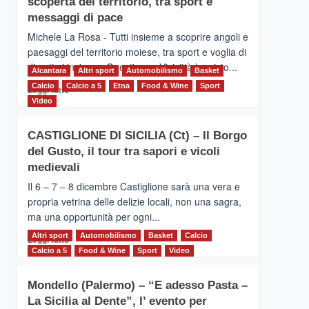
scoperta del territorio, tra sport e
la
Supermaratona
messaggi di pace
dell’Etna
Michele La Rosa - Tutti insieme a scoprire angoli e
paesaggi del territorio moiese, tra sport e voglia di
divertirsi insieme. Quest'anno Vivicittà ha visto...
Alcantara
Altri sport
Automobilismo
Basket
Calcio
Calcio a 5
Leggi
Etna
Food & Wine
Sport
Leggi tutto
di
Video
più
su
CASTIGLIONE DI SICILIA (Ct) – Il Borgo
MOIO
del Gusto, il tour tra sapori e vicoli
ALCANTARA
–
medievali
Vivicittà,
Il 6 – 7 – 8 dicembre Castiglione sarà una vera e
alla
propria vetrina delle delizie locali, non una sagra,
scoperta
ma una opportunità per ogni...
del
territorio,
Altri sport
Leggi
Automobilismo
Basket
Calcio
Leggi tutto
tra
di
Calcio a 5
Food & Wine
Sport
Video
sport
più
e
su
messaggi
Mondello (Palermo) – “E adesso Pasta –
CASTIGLIONE
di
La Sicilia al Dente”, l’ evento per
DI