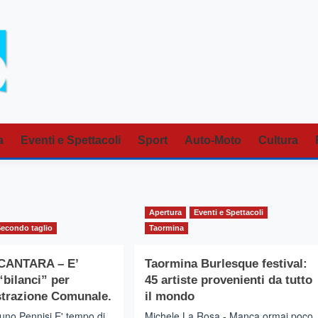
a
Eventi e Spettacoli
Sport
Auto-Moto
Cultura
Apertura
Eventi e Spettacoli
Secondo taglio
Taormina
CANTARA – E’
Taormina Burlesque festival:
“bilanci” per
45 artiste provenienti da tutto
strazione Comunale.
il mondo
runo Pennisi E' tempo di
Michele La Rosa - Manca ormai poco