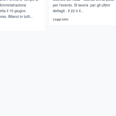
l'Amministrazione
per l'evento. Si lavora per gli ultimi
tta il 10 giugno
dettagli . Il 22 e il...
so. Bilanci in tutti...
Leggi
Leggi tutto
di
gi
più
su
Taormina
Burlesque
JO
festival:
CANTARA
45
artiste
provenienti
mpo
da
tutto
lanci”
il
mondo
mministrazione
munale.