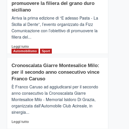
pace
SICILIA
promuovere la filiera del grano duro
(Ct)
siciliano
–
Arriva la prima edizione di “E adesso Pasta - La
Il
Sicilia al Dente”, l’evento organizzato da Fizz
Borgo
Comunicazione con l’obiettivo di promuovere la
del
Gusto,
filiera del...
il
Leggi
Leggi tutto
tour
di
Automobilismo
Sport
tra
più
sapori
su
e
Cronoscalata Giarre Montesalice Milo:
Mondello
vicoli
per il secondo anno consecutivo vince
(Palermo)
medievali
–
Franco Caruso
“E
È Franco Caruso ad aggiudicarsi per il secondo
adesso
anno consecutivo la Cronoscalata Giarre
Pasta
Montesalice Milo - Memorial Isidoro Di Grazia,
–
organizzata dall'Automobile Club Acireale, in
La
Sicilia
sinergia...
al
Leggi
Leggi tutto
Dente”,
di
l’