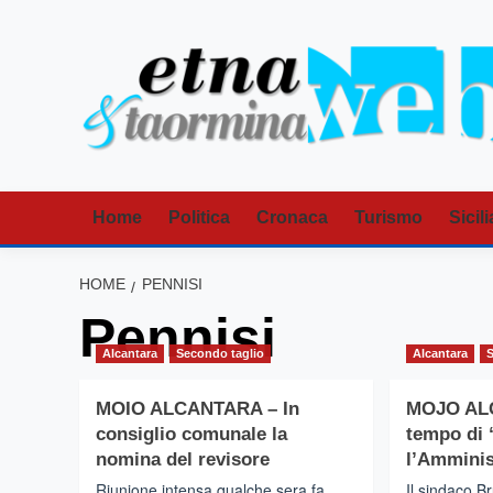
Vai
al
contenuto
Home
Politica
Cronaca
Turismo
Sicili
HOME
PENNISI
Pennisi
Alcantara
Secondo taglio
Alcantara
MOIO ALCANTARA – In
MOJO AL
consiglio comunale la
tempo di 
nomina del revisore
l’Ammini
Riunione intensa qualche sera fa
Il sindaco B