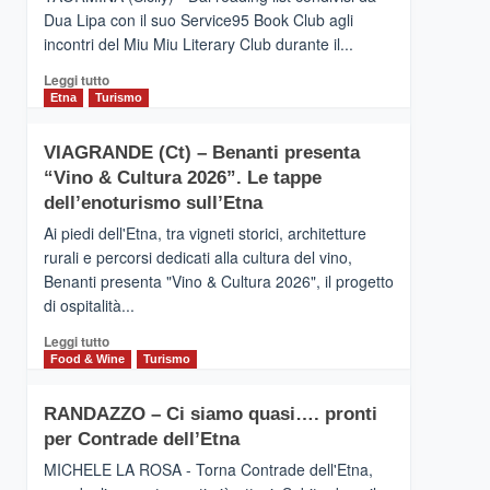
privilegiata
Dua Lipa con il suo Service95 Book Club agli
secondo
incontri del Miu Miu Literary Club durante il...
i
dati
Leggi
Leggi tutto
di
di
Etna
Turismo
Airbnb.
più
Anche
su
la
VIAGRANDE (Ct) – Benanti presenta
IL
Valle
“Vino & Cultura 2026”. Le tappe
SAN
Alcantara
DOMENICO
dell’enoturismo sull’Etna
nei
PALACE
primi
Ai piedi dell'Etna, tra vigneti storici, architetture
TAORMINA,
posti
rurali e percorsi dedicati alla cultura del vino,
UN
nella
Benanti presenta "Vino & Cultura 2026", il progetto
HOTEL
classifica
di ospitalità...
FOUR
siciliana
SEASONS
Leggi
Leggi tutto
PRESENTA
di
Food & Wine
Turismo
IL
più
NUOVO
su
SUMMER
RANDAZZO – Ci siamo quasi…. pronti
VIAGRANDE
BOOK
per Contrade dell’Etna
(Ct)
CLUB
–
MICHELE LA ROSA - Torna Contrade dell'Etna,
Benanti