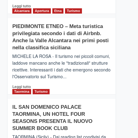
Leggi
Leggi tutto
di
Alcantara
Apertura
Etna
Turismo
più
su
PIEDIMONTE ETNEO – Meta turistica
CATANIA
privilegiata secondo i dati di Airbnb.
–
Inaugurato
Anche la Valle Alcantara nei primi posti
il
nella classifica siciliana
nuovo
MICHELE LA ROSA - Il turismo nei piccoli comuni,
collegamento
laddove mancano anche le "tradizionali" strutture
tra
ricettive. Interessanti i dati che emergono secondo
Catania
e
l'Osservatorio sul Turismo...
Zanzibar
Leggi
Leggi tutto
operato
di
Taormina
Turismo
da
più
Neos
su
IL SAN DOMENICO PALACE
PIEDIMONTE
TAORMINA, UN HOTEL FOUR
ETNEO
–
SEASONS PRESENTA IL NUOVO
Meta
SUMMER BOOK CLUB
turistica
TAORMINA (Sicily) - Dai reading list condivisi da