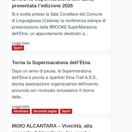
la
presentata l’edizione 2026
Finnair.
Si è svolta presso la Sala Consiliare del Comune
Al
di Linguaglossa (Catania) la conferenza stampa di
via
presentazione della BROOKS SuperMaratona
i
collegamenti
dell’Etna, un appuntamento destinato a...
Leggi
Leggi tutto
di
Sport
più
su
Torna la Supermaratona dell’Etna
BROOKS
SuperMaratona
Dopo un anno di pausa, la Supermaratona
dell’Etna,
dell’Etna è pronta a ripartire! Etna Trail A.S.D.,
presentata
storica associazione organizzatrice dell’evento,
l’edizione
annuncia con rinnovato entusiasmo il ritorno
2026
della...
Leggi
Leggi tutto
di
Alcantara
Secondo taglio
Sport
più
su
MOIO ALCANTARA – Vivicittà, alla
Torna