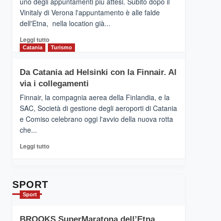
uno degli appuntamenti più attesi. Subito dopo il
presenta
Vinitaly di Verona l'appuntamento è alle falde
“Vino
dell'Etna, nella location già...
&
Cultura
Leggi
Leggi tutto
2026”.
di
Catania
Turismo
Le
più
tappe
su
Da Catania ad Helsinki con la Finnair. Al
dell’enoturismo
RANDAZZO
sull’Etna
via i collegamenti
–
Ci
Finnair, la compagnia aerea della Finlandia, e la
siamo
SAC, Società di gestione degli aeroporti di Catania
quasi….
e Comiso celebrano oggi l'avvio della nuova rotta
pronti
che...
per
Contrade
Leggi
Leggi tutto
dell’Etna
di
più
su
Da
SPORT
Catania
Sport
ad
Helsinki
BROOKS SuperMaratona dell’Etna,
con