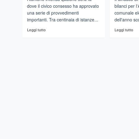
dove il civico consesso ha approvato
bilanci per 
una serie di provvedimenti
comunale ele
importanti. Tra centinaia di istanze...
dell'anno scor
Leggi
Leg
Leggi tutto
Leggi tutto
di
di
più
più
su
su
MOIO
MO
ALCANTARA
AL
–
–
In
E’
consiglio
te
comunale
di
la
“bi
nomina
per
del
l’A
revisore
Co