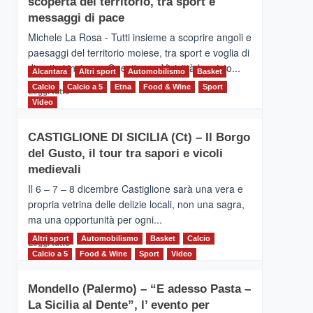
scoperta del territorio, tra sport e
la
Supermaratona
messaggi di pace
dell’Etna
Michele La Rosa - Tutti insieme a scoprire angoli e
paesaggi del territorio moiese, tra sport e voglia di
divertirsi insieme. Quest'anno Vivicittà ha visto...
Alcantara
Altri sport
Automobilismo
Basket
Calcio
Calcio a 5
Leggi
Etna
Food & Wine
Sport
Leggi tutto
di
Video
più
su
CASTIGLIONE DI SICILIA (Ct) – Il Borgo
MOIO
del Gusto, il tour tra sapori e vicoli
ALCANTARA
–
medievali
Vivicittà,
Il 6 – 7 – 8 dicembre Castiglione sarà una vera e
alla
propria vetrina delle delizie locali, non una sagra,
scoperta
ma una opportunità per ogni...
del
territorio,
Altri sport
Leggi
Automobilismo
Basket
Calcio
Leggi tutto
tra
di
Calcio a 5
Food & Wine
Sport
Video
sport
più
e
su
messaggi
Mondello (Palermo) – “E adesso Pasta –
CASTIGLIONE
di
La Sicilia al Dente”, l’ evento per
DI