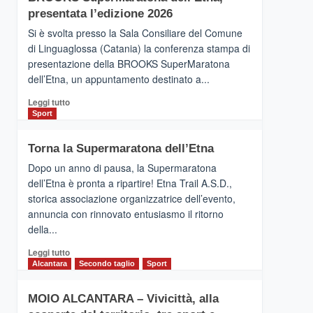
la
presentata l’edizione 2026
Finnair.
Si è svolta presso la Sala Consiliare del Comune
Al
di Linguaglossa (Catania) la conferenza stampa di
via
presentazione della BROOKS SuperMaratona
i
collegamenti
dell’Etna, un appuntamento destinato a...
Leggi
Leggi tutto
di
Sport
più
su
Torna la Supermaratona dell’Etna
BROOKS
SuperMaratona
Dopo un anno di pausa, la Supermaratona
dell’Etna,
dell’Etna è pronta a ripartire! Etna Trail A.S.D.,
presentata
storica associazione organizzatrice dell’evento,
l’edizione
annuncia con rinnovato entusiasmo il ritorno
2026
della...
Leggi
Leggi tutto
di
Alcantara
Secondo taglio
Sport
più
su
MOIO ALCANTARA – Vivicittà, alla
Torna