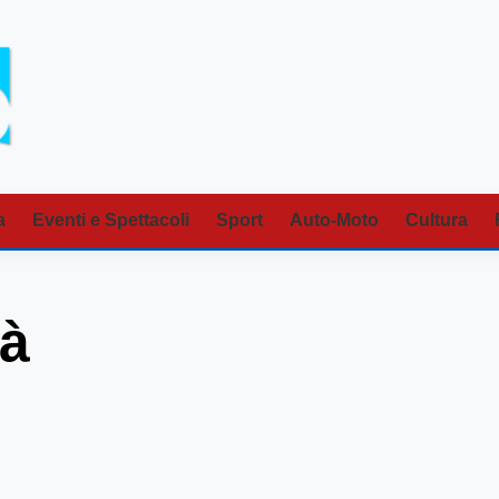
a
Eventi e Spettacoli
Sport
Auto-Moto
Cultura
tà