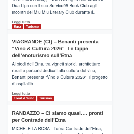
privilegiata
Dua Lipa con il suo Service95 Book Club agli
secondo
incontri del Miu Miu Literary Club durante il...
i
dati
Leggi
Leggi tutto
di
di
Etna
Turismo
Airbnb.
più
Anche
su
la
VIAGRANDE (Ct) – Benanti presenta
IL
Valle
“Vino & Cultura 2026”. Le tappe
SAN
Alcantara
DOMENICO
dell’enoturismo sull’Etna
nei
PALACE
primi
Ai piedi dell'Etna, tra vigneti storici, architetture
TAORMINA,
posti
rurali e percorsi dedicati alla cultura del vino,
UN
nella
Benanti presenta "Vino & Cultura 2026", il progetto
HOTEL
classifica
di ospitalità...
FOUR
siciliana
SEASONS
Leggi
Leggi tutto
PRESENTA
di
Food & Wine
Turismo
IL
più
NUOVO
su
SUMMER
RANDAZZO – Ci siamo quasi…. pronti
VIAGRANDE
BOOK
per Contrade dell’Etna
(Ct)
CLUB
–
MICHELE LA ROSA - Torna Contrade dell'Etna,
Benanti