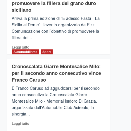
pace
SICILIA
promuovere la filiera del grano duro
(Ct)
siciliano
–
Arriva la prima edizione di “E adesso Pasta - La
Il
Sicilia al Dente”, l’evento organizzato da Fizz
Borgo
Comunicazione con l’obiettivo di promuovere la
del
Gusto,
filiera del...
il
Leggi
Leggi tutto
tour
di
Automobilismo
Sport
tra
più
sapori
su
e
Cronoscalata Giarre Montesalice Milo:
Mondello
vicoli
per il secondo anno consecutivo vince
(Palermo)
medievali
–
Franco Caruso
“E
È Franco Caruso ad aggiudicarsi per il secondo
adesso
anno consecutivo la Cronoscalata Giarre
Pasta
Montesalice Milo - Memorial Isidoro Di Grazia,
–
organizzata dall'Automobile Club Acireale, in
La
Sicilia
sinergia...
al
Leggi
Leggi tutto
Dente”,
di
l’