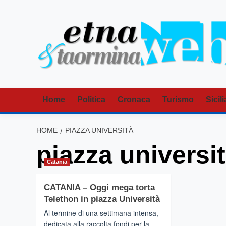
Vai
al
contenuto
Home
Politica
Cronaca
Turismo
Sicili
HOME
PIAZZA UNIVERSITÀ
piazza universi
Catania
CATANIA – Oggi mega torta
Telethon in piazza Università
Al termine di una settimana intensa,
dedicata alla raccolta fondi per la