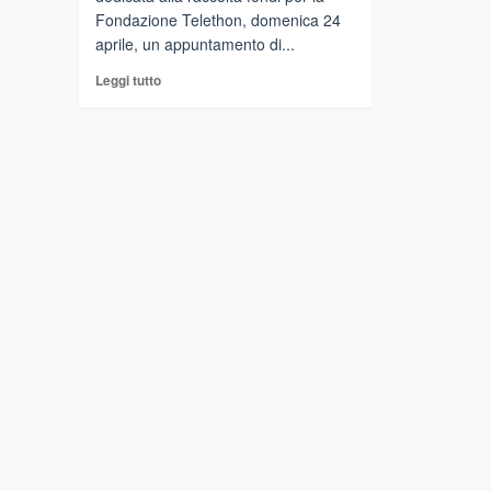
Fondazione Telethon, domenica 24
aprile, un appuntamento di...
Leggi
Leggi tutto
di
più
su
CATANIA
–
Oggi
mega
torta
Telethon
in
piazza
Università