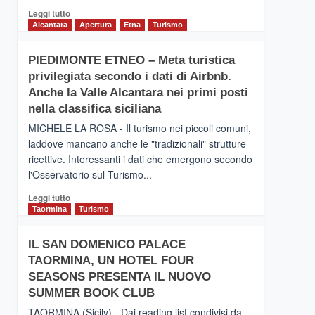
Leggi
Leggi tutto
di
Alcantara
Apertura
Etna
Turismo
più
su
PIEDIMONTE ETNEO – Meta turistica
CATANIA
privilegiata secondo i dati di Airbnb.
–
Inaugurato
Anche la Valle Alcantara nei primi posti
il
nella classifica siciliana
nuovo
MICHELE LA ROSA - Il turismo nei piccoli comuni,
collegamento
laddove mancano anche le "tradizionali" strutture
tra
ricettive. Interessanti i dati che emergono secondo
Catania
e
l'Osservatorio sul Turismo...
Zanzibar
Leggi
Leggi tutto
operato
di
Taormina
Turismo
da
più
Neos
su
IL SAN DOMENICO PALACE
PIEDIMONTE
TAORMINA, UN HOTEL FOUR
ETNEO
–
SEASONS PRESENTA IL NUOVO
Meta
SUMMER BOOK CLUB
turistica
TAORMINA (Sicily) - Dai reading list condivisi da