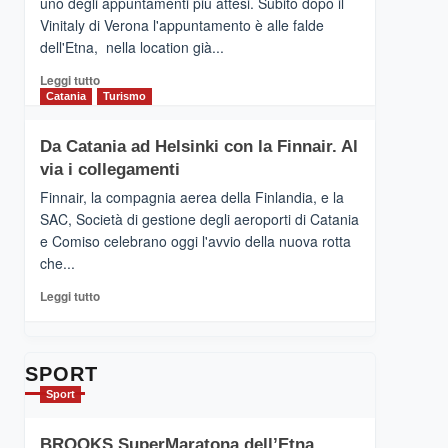
uno degli appuntamenti più attesi. Subito dopo il
presenta
Vinitaly di Verona l'appuntamento è alle falde
“Vino
dell'Etna, nella location già...
&
Cultura
Leggi
Leggi tutto
2026”.
di
Catania
Turismo
Le
più
tappe
su
Da Catania ad Helsinki con la Finnair. Al
dell’enoturismo
RANDAZZO
sull’Etna
via i collegamenti
–
Ci
Finnair, la compagnia aerea della Finlandia, e la
siamo
SAC, Società di gestione degli aeroporti di Catania
quasi….
e Comiso celebrano oggi l'avvio della nuova rotta
pronti
che...
per
Contrade
Leggi
Leggi tutto
dell’Etna
di
più
su
Da
SPORT
Catania
Sport
ad
Helsinki
BROOKS SuperMaratona dell’Etna,
con