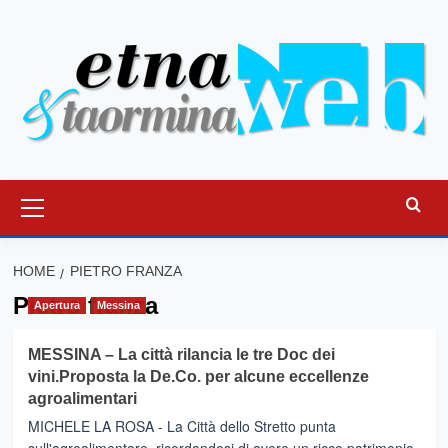
Vai
al
contenuto
Menu
principale
HOME
PIETRO FRANZA
Pietro franza
Apertura
Messina
MESSINA – La città rilancia le tre Doc dei
vini.Proposta la De.Co. per alcune eccellenze
agroalimentari
MICHELE LA ROSA - La Città dello Stretto punta