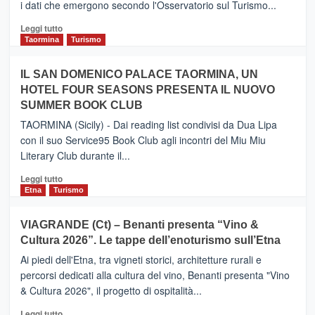
i dati che emergono secondo l'Osservatorio sul Turismo...
tra
Catania
Leggi
Leggi tutto
e
di
Taormina
Turismo
Zanzibar
più
operato
su
IL SAN DOMENICO PALACE TAORMINA, UN
da
PIEDIMONTE
Neos
HOTEL FOUR SEASONS PRESENTA IL NUOVO
ETNEO
SUMMER BOOK CLUB
–
Meta
TAORMINA (Sicily) - Dai reading list condivisi da Dua Lipa
turistica
con il suo Service95 Book Club agli incontri del Miu Miu
privilegiata
Literary Club durante il...
secondo
i
Leggi
Leggi tutto
dati
di
Etna
Turismo
di
più
Airbnb.
su
VIAGRANDE (Ct) – Benanti presenta “Vino &
Anche
IL
la
Cultura 2026”. Le tappe dell’enoturismo sull’Etna
SAN
Valle
DOMENICO
Ai piedi dell'Etna, tra vigneti storici, architetture rurali e
Alcantara
PALACE
percorsi dedicati alla cultura del vino, Benanti presenta "Vino
nei
TAORMINA,
& Cultura 2026", il progetto di ospitalità...
primi
UN
posti
HOTEL
Leggi
Leggi tutto