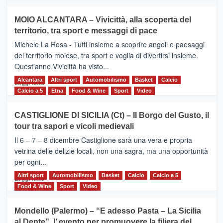
più
su
MOIO ALCANTARA – Vivicittà, alla scoperta del
Torna
territorio, tra sport e messaggi di pace
la
Supermaratona
Michele La Rosa - Tutti insieme a scoprire angoli e paesaggi
dell’Etna
del territorio moiese, tra sport e voglia di divertirsi insieme.
Quest'anno Vivicittà ha visto...
Alcantara
Leggi
Altri sport
Automobilismo
Basket
Calcio
Leggi tutto
di
Calcio a 5
Etna
Food & Wine
Sport
Video
più
su
CASTIGLIONE DI SICILIA (Ct) – Il Borgo del Gusto, il
MOIO
tour tra sapori e vicoli medievali
ALCANTARA
–
Il 6 – 7 – 8 dicembre Castiglione sarà una vera e propria
Vivicittà,
vetrina delle delizie locali, non una sagra, ma una opportunità
alla
per ogni...
scoperta
del
Altri sport
Leggi
Automobilismo
Basket
Calcio
Calcio a 5
Leggi tutto
territorio,
di
Food & Wine
Sport
Video
tra
più
sport
su
Mondello (Palermo) – “E adesso Pasta – La Sicilia
e
CASTIGLIONE
al Dente”, l’ evento per promuovere la filiera del
messaggi