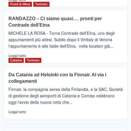
nella
FOUR
di
Food & Wine
Turismo
classifica
SEASONS
più
siciliana
PRESENTA
su
RANDAZZO – Ci siamo quasi…. pronti per
IL
VIAGRANDE
Contrade dell’Etna
NUOVO
(Ct)
SUMMER
–
MICHELE LA ROSA - Torna Contrade dell'Etna, uno degli
BOOK
Benanti
appuntamenti più attesi. Subito dopo il Vinitaly di Verona
CLUB
presenta
l'appuntamento è alle falde dell'Etna, nella location già...
“Vino
&
Leggi
Leggi tutto
Cultura
di
Catania
Turismo
2026”.
più
Le
su
Da Catania ad Helsinki con la Finnair. Al via i
tappe
RANDAZZO
collegamenti
dell’enoturismo
–
sull’Etna
Ci
Finnair, la compagnia aerea della Finlandia, e la SAC, Società
siamo
di gestione degli aeroporti di Catania e Comiso celebrano
quasi….
oggi l'avvio della nuova rotta che...
pronti
per
Leggi
Leggi tutto
Contrade
di
dell’Etna
più
su