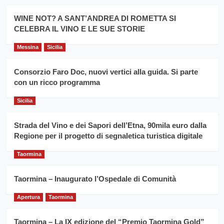
Montesalice
promuovere
Milo:
la
WINE NOT? A SANT’ANDREA DI ROMETTA SI
per
filiera
CELEBRA IL VINO E LE SUE STORIE
il
del
secondo
grano
anno
Messina
Sicilia
duro
consecutivo
siciliano
vince
Consorzio Faro Doc, nuovi vertici alla guida. Si parte
Franco
con un ricco programma
Caruso
Sicilia
Strada del Vino e dei Sapori dell’Etna, 90mila euro dalla
Regione per il progetto di segnaletica turistica digitale
Taormina
Taormina – Inaugurato l’Ospedale di Comunità
Apertura
Taormina
Taormina – La IX edizione del “Premio Taormina Gold”