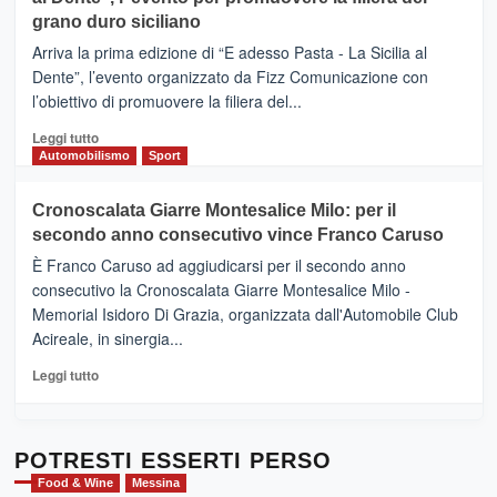
DI
di
grano duro siciliano
SICILIA
pace
(Ct)
Arriva la prima edizione di “E adesso Pasta - La Sicilia al
–
Dente”, l’evento organizzato da Fizz Comunicazione con
Il
l’obiettivo di promuovere la filiera del...
Borgo
del
Leggi
Leggi tutto
Gusto,
di
Automobilismo
Sport
il
più
tour
su
Cronoscalata Giarre Montesalice Milo: per il
tra
Mondello
sapori
secondo anno consecutivo vince Franco Caruso
(Palermo)
e
–
È Franco Caruso ad aggiudicarsi per il secondo anno
vicoli
“E
consecutivo la Cronoscalata Giarre Montesalice Milo -
medievali
adesso
Memorial Isidoro Di Grazia, organizzata dall'Automobile Club
Pasta
Acireale, in sinergia...
–
La
Leggi
Leggi tutto
Sicilia
di
al
più
Dente”,
su
l’
Cronoscalata
POTRESTI ESSERTI PERSO
evento
Giarre
Food & Wine
Messina
per