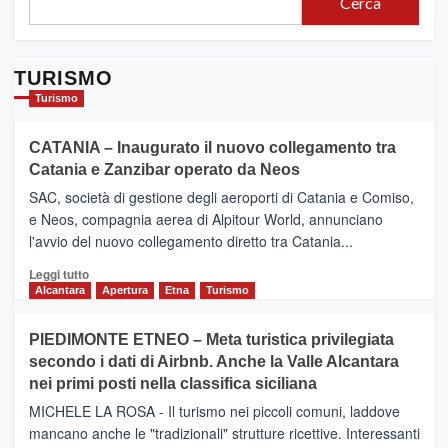
Cerca
TURISMO
Turismo
CATANIA – Inaugurato il nuovo collegamento tra
Catania e Zanzibar operato da Neos
SAC, società di gestione degli aeroporti di Catania e Comiso,
e Neos, compagnia aerea di Alpitour World, annunciano
l'avvio del nuovo collegamento diretto tra Catania...
Leggi
Leggi tutto
di
Alcantara
Apertura
Etna
Turismo
più
su
PIEDIMONTE ETNEO – Meta turistica privilegiata
CATANIA
secondo i dati di Airbnb. Anche la Valle Alcantara
–
nei primi posti nella classifica siciliana
Inaugurato
il
MICHELE LA ROSA - Il turismo nei piccoli comuni, laddove
nuovo
mancano anche le "tradizionali" strutture ricettive. Interessanti
collegamento