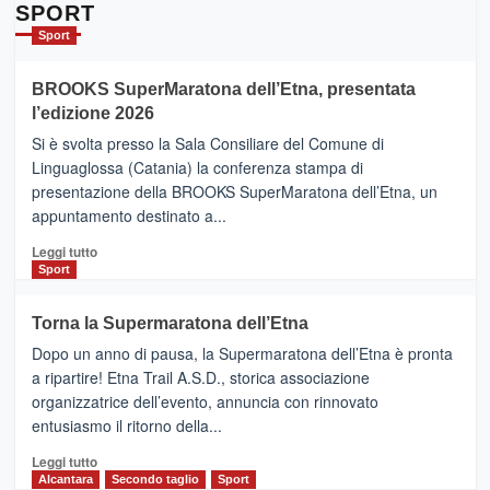
Da
SPORT
Catania
Sport
ad
Helsinki
BROOKS SuperMaratona dell’Etna, presentata
con
la
l’edizione 2026
Finnair.
Si è svolta presso la Sala Consiliare del Comune di
Al
Linguaglossa (Catania) la conferenza stampa di
via
presentazione della BROOKS SuperMaratona dell’Etna, un
i
appuntamento destinato a...
collegamenti
Leggi
Leggi tutto
di
Sport
più
su
Torna la Supermaratona dell’Etna
BROOKS
Dopo un anno di pausa, la Supermaratona dell’Etna è pronta
SuperMaratona
dell’Etna,
a ripartire! Etna Trail A.S.D., storica associazione
presentata
organizzatrice dell’evento, annuncia con rinnovato
l’edizione
entusiasmo il ritorno della...
2026
Leggi
Leggi tutto
di
Alcantara
Secondo taglio
Sport