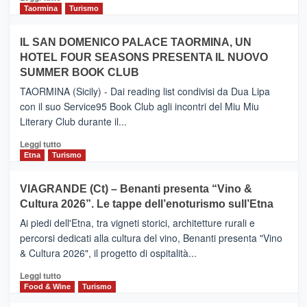
e
di
Taormina
Turismo
Zanzibar
più
operato
su
IL SAN DOMENICO PALACE TAORMINA, UN
da
PIEDIMONTE
Neos
HOTEL FOUR SEASONS PRESENTA IL NUOVO
ETNEO
SUMMER BOOK CLUB
–
Meta
TAORMINA (Sicily) - Dai reading list condivisi da Dua Lipa
turistica
con il suo Service95 Book Club agli incontri del Miu Miu
privilegiata
Literary Club durante il...
secondo
i
Leggi
Leggi tutto
dati
di
Etna
Turismo
di
più
Airbnb.
su
VIAGRANDE (Ct) – Benanti presenta “Vino &
Anche
IL
la
Cultura 2026”. Le tappe dell’enoturismo sull’Etna
SAN
Valle
DOMENICO
Ai piedi dell'Etna, tra vigneti storici, architetture rurali e
Alcantara
PALACE
percorsi dedicati alla cultura del vino, Benanti presenta "Vino
nei
TAORMINA,
& Cultura 2026", il progetto di ospitalità...
primi
UN
posti
HOTEL
Leggi
Leggi tutto
nella
FOUR
di
Food & Wine
Turismo
classifica
SEASONS
più