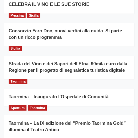
filiera
CELEBRA IL VINO E LE SUE STORIE
il
del
secondo
grano
anno
Messina
Sicilia
duro
consecutivo
siciliano
vince
Consorzio Faro Doc, nuovi vertici alla guida. Si parte
Franco
con un ricco programma
Caruso
Sicilia
Strada del Vino e dei Sapori dell’Etna, 90mila euro dalla
Regione per il progetto di segnaletica turistica digitale
Taormina
Taormina – Inaugurato l’Ospedale di Comunità
Apertura
Taormina
Taormina – La IX edizione del “Premio Taormina Gold”
illumina il Teatro Antico