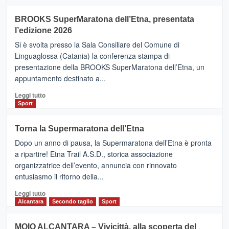
ad
Helsinki
BROOKS SuperMaratona dell’Etna, presentata
con
la
l’edizione 2026
Finnair.
Si è svolta presso la Sala Consiliare del Comune di
Al
Linguaglossa (Catania) la conferenza stampa di
via
presentazione della BROOKS SuperMaratona dell’Etna, un
i
appuntamento destinato a...
collegamenti
Leggi
Leggi tutto
di
Sport
più
su
Torna la Supermaratona dell’Etna
BROOKS
Dopo un anno di pausa, la Supermaratona dell’Etna è pronta
SuperMaratona
dell’Etna,
a ripartire! Etna Trail A.S.D., storica associazione
presentata
organizzatrice dell’evento, annuncia con rinnovato
l’edizione
entusiasmo il ritorno della...
2026
Leggi
Leggi tutto
di
Alcantara
Secondo taglio
Sport
più
su
MOIO ALCANTARA – Vivicittà, alla scoperta del