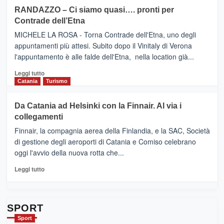
siciliana
PRESENTA
su
RANDAZZO – Ci siamo quasi…. pronti per
IL
VIAGRANDE
Contrade dell’Etna
NUOVO
(Ct)
SUMMER
–
MICHELE LA ROSA - Torna Contrade dell'Etna, uno degli
BOOK
Benanti
appuntamenti più attesi. Subito dopo il Vinitaly di Verona
CLUB
presenta
l'appuntamento è alle falde dell'Etna, nella location già...
“Vino
&
Leggi
Leggi tutto
Cultura
di
Catania
Turismo
2026”.
più
Le
su
Da Catania ad Helsinki con la Finnair. Al via i
tappe
RANDAZZO
collegamenti
dell’enoturismo
–
sull’Etna
Ci
Finnair, la compagnia aerea della Finlandia, e la SAC, Società
siamo
di gestione degli aeroporti di Catania e Comiso celebrano
quasi….
oggi l'avvio della nuova rotta che...
pronti
per
Leggi
Leggi tutto
Contrade
di
dell’Etna
più
su
Da
SPORT
Catania
Sport