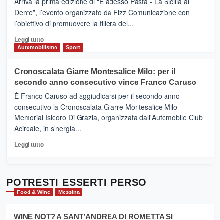
Arriva la prima edizione di “E adesso Pasta - La Sicilia al
–
Dente”, l’evento organizzato da Fizz Comunicazione con
Il
l’obiettivo di promuovere la filiera del...
Borgo
del
Leggi
Leggi tutto
Gusto,
di
Automobilismo
Sport
il
più
tour
su
Cronoscalata Giarre Montesalice Milo: per il
tra
Mondello
sapori
secondo anno consecutivo vince Franco Caruso
(Palermo)
e
–
È Franco Caruso ad aggiudicarsi per il secondo anno
vicoli
“E
consecutivo la Cronoscalata Giarre Montesalice Milo -
medievali
adesso
Memorial Isidoro Di Grazia, organizzata dall'Automobile Club
Pasta
Acireale, in sinergia...
–
La
Leggi
Leggi tutto
Sicilia
di
al
più
Dente”,
su
l’
Cronoscalata
POTRESTI ESSERTI PERSO
evento
Giarre
Food & Wine
Messina
per
Montesalice
promuovere
Milo:
la
WINE NOT? A SANT’ANDREA DI ROMETTA SI
per