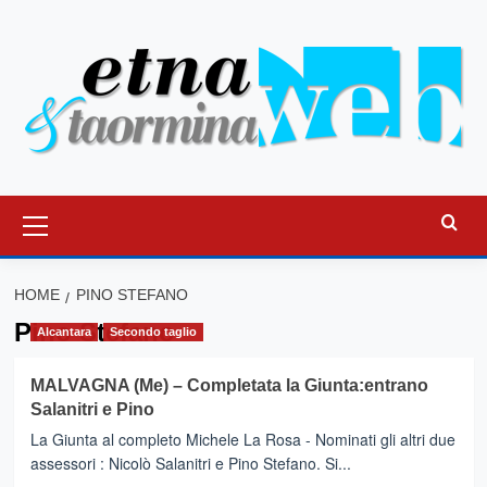
Vai
al
contenuto
Menu
principale
HOME
PINO STEFANO
Pino Stefano
Alcantara
Secondo taglio
MALVAGNA (Me) – Completata la Giunta:entrano
Salanitri e Pino
La Giunta al completo Michele La Rosa - Nominati gli altri due
assessori : Nicolò Salanitri e Pino Stefano. Si...