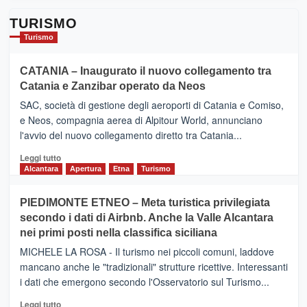
TURISMO
Turismo
CATANIA – Inaugurato il nuovo collegamento tra
Catania e Zanzibar operato da Neos
SAC, società di gestione degli aeroporti di Catania e Comiso,
e Neos, compagnia aerea di Alpitour World, annunciano
l'avvio del nuovo collegamento diretto tra Catania...
Leggi
Leggi tutto
di
Alcantara
Apertura
Etna
Turismo
più
su
PIEDIMONTE ETNEO – Meta turistica privilegiata
CATANIA
secondo i dati di Airbnb. Anche la Valle Alcantara
–
nei primi posti nella classifica siciliana
Inaugurato
il
MICHELE LA ROSA - Il turismo nei piccoli comuni, laddove
nuovo
mancano anche le "tradizionali" strutture ricettive. Interessanti
collegamento
i dati che emergono secondo l'Osservatorio sul Turismo...
tra
Catania
Leggi
Leggi tutto