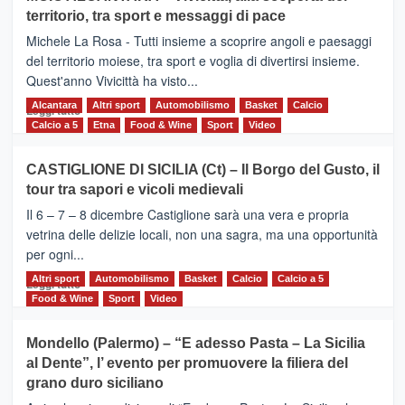
Torna
territorio, tra sport e messaggi di pace
la
Supermaratona
Michele La Rosa - Tutti insieme a scoprire angoli e paesaggi
dell’Etna
del territorio moiese, tra sport e voglia di divertirsi insieme.
Quest'anno Vivicittà ha visto...
Alcantara
Leggi
Altri sport
Automobilismo
Basket
Calcio
Leggi tutto
di
Calcio a 5
Etna
Food & Wine
Sport
Video
più
su
CASTIGLIONE DI SICILIA (Ct) – Il Borgo del Gusto, il
MOIO
tour tra sapori e vicoli medievali
ALCANTARA
–
Il 6 – 7 – 8 dicembre Castiglione sarà una vera e propria
Vivicittà,
vetrina delle delizie locali, non una sagra, ma una opportunità
alla
per ogni...
scoperta
del
Altri sport
Leggi
Automobilismo
Basket
Calcio
Calcio a 5
Leggi tutto
territorio,
di
Food & Wine
Sport
Video
tra
più
sport
su
Mondello (Palermo) – “E adesso Pasta – La Sicilia
e
CASTIGLIONE
al Dente”, l’ evento per promuovere la filiera del
messaggi
DI
di
grano duro siciliano
SICILIA
pace
(Ct)