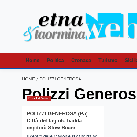
Vai
al
contenuto
Home
Politica
Cronaca
Turismo
Sicili
HOME
POLIZZI GENEROSA
Polizzi Genero
Food & Wine
POLIZZI GENEROSA (Pa) –
Città del fagiolo badda
ospiterà Slow Beans
Il centro delle Madonie si candida ad