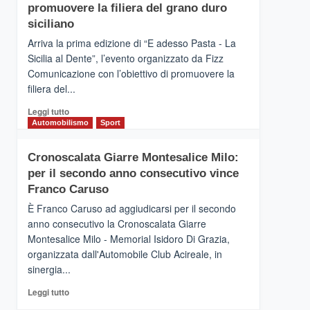
pace
SICILIA
promuovere la filiera del grano duro
(Ct)
siciliano
–
Arriva la prima edizione di “E adesso Pasta - La
Il
Sicilia al Dente”, l’evento organizzato da Fizz
Borgo
Comunicazione con l’obiettivo di promuovere la
del
Gusto,
filiera del...
il
Leggi
Leggi tutto
tour
di
Automobilismo
Sport
tra
più
sapori
su
e
Cronoscalata Giarre Montesalice Milo:
Mondello
vicoli
per il secondo anno consecutivo vince
(Palermo)
medievali
–
Franco Caruso
“E
È Franco Caruso ad aggiudicarsi per il secondo
adesso
anno consecutivo la Cronoscalata Giarre
Pasta
Montesalice Milo - Memorial Isidoro Di Grazia,
–
organizzata dall'Automobile Club Acireale, in
La
Sicilia
sinergia...
al
Leggi
Leggi tutto
Dente”,
di
l’