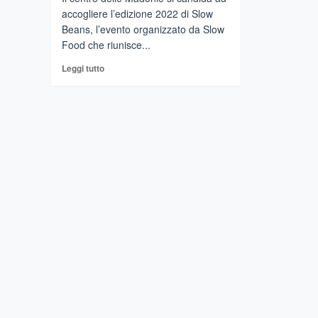
accogliere l’edizione 2022 di Slow
Beans, l’evento organizzato da Slow
Food che riunisce...
Leggi
Leggi tutto
di
più
su
POLIZZI
GENEROSA
(Pa)
–
Città
del
fagiolo
badda
ospiterà
Slow
Beans