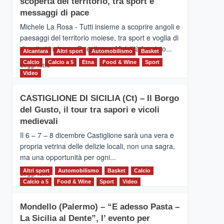
scoperta del territorio, tra sport e
la
Supermaratona
messaggi di pace
dell’Etna
Michele La Rosa - Tutti insieme a scoprire angoli e
paesaggi del territorio moiese, tra sport e voglia di
divertirsi insieme. Quest'anno Vivicittà ha visto...
Alcantara
Altri sport
Automobilismo
Basket
Calcio
Calcio a 5
Leggi
Etna
Food & Wine
Sport
Leggi tutto
di
Video
più
su
CASTIGLIONE DI SICILIA (Ct) – Il Borgo
MOIO
del Gusto, il tour tra sapori e vicoli
ALCANTARA
–
medievali
Vivicittà,
Il 6 – 7 – 8 dicembre Castiglione sarà una vera e
alla
propria vetrina delle delizie locali, non una sagra,
scoperta
ma una opportunità per ogni...
del
territorio,
Altri sport
Leggi
Automobilismo
Basket
Calcio
Leggi tutto
tra
di
Calcio a 5
Food & Wine
Sport
Video
sport
più
e
su
messaggi
Mondello (Palermo) – “E adesso Pasta –
CASTIGLIONE
di
La Sicilia al Dente”, l’ evento per
DI