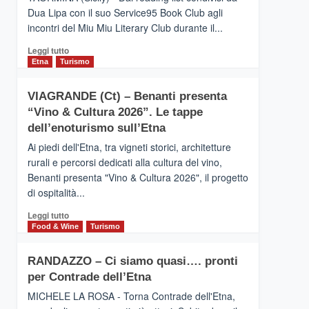
privilegiata
Dua Lipa con il suo Service95 Book Club agli
secondo
incontri del Miu Miu Literary Club durante il...
i
dati
Leggi
Leggi tutto
di
di
Etna
Turismo
Airbnb.
più
Anche
su
la
VIAGRANDE (Ct) – Benanti presenta
IL
Valle
“Vino & Cultura 2026”. Le tappe
SAN
Alcantara
DOMENICO
dell’enoturismo sull’Etna
nei
PALACE
primi
Ai piedi dell'Etna, tra vigneti storici, architetture
TAORMINA,
posti
rurali e percorsi dedicati alla cultura del vino,
UN
nella
Benanti presenta "Vino & Cultura 2026", il progetto
HOTEL
classifica
di ospitalità...
FOUR
siciliana
SEASONS
Leggi
Leggi tutto
PRESENTA
di
Food & Wine
Turismo
IL
più
NUOVO
su
SUMMER
RANDAZZO – Ci siamo quasi…. pronti
VIAGRANDE
BOOK
per Contrade dell’Etna
(Ct)
CLUB
–
MICHELE LA ROSA - Torna Contrade dell'Etna,
Benanti