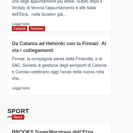
uno degli appuntamenti più attesi. Subito dopo il
presenta
Vinitaly di Verona l'appuntamento è alle falde
“Vino
dell'Etna, nella location già...
&
Cultura
Leggi
Leggi tutto
2026”.
di
Catania
Turismo
Le
più
tappe
su
Da Catania ad Helsinki con la Finnair. Al
dell’enoturismo
RANDAZZO
sull’Etna
via i collegamenti
–
Ci
Finnair, la compagnia aerea della Finlandia, e la
siamo
SAC, Società di gestione degli aeroporti di Catania
quasi….
e Comiso celebrano oggi l'avvio della nuova rotta
pronti
che...
per
Contrade
Leggi
Leggi tutto
dell’Etna
di
più
su
Da
SPORT
Catania
Sport
ad
Helsinki
BROOKS SuperMaratona dell’Etna,
con