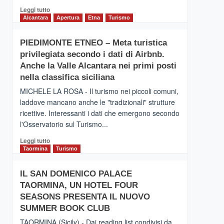
Leggi
Leggi tutto
di
Alcantara
Apertura
Etna
Turismo
più
su
PIEDIMONTE ETNEO – Meta turistica
CATANIA
privilegiata secondo i dati di Airbnb.
–
Inaugurato
Anche la Valle Alcantara nei primi posti
il
nella classifica siciliana
nuovo
MICHELE LA ROSA - Il turismo nei piccoli comuni,
collegamento
laddove mancano anche le "tradizionali" strutture
tra
ricettive. Interessanti i dati che emergono secondo
Catania
e
l'Osservatorio sul Turismo...
Zanzibar
Leggi
Leggi tutto
operato
di
Taormina
Turismo
da
più
Neos
su
IL SAN DOMENICO PALACE
PIEDIMONTE
TAORMINA, UN HOTEL FOUR
ETNEO
–
SEASONS PRESENTA IL NUOVO
Meta
SUMMER BOOK CLUB
turistica
TAORMINA (Sicily) - Dai reading list condivisi da