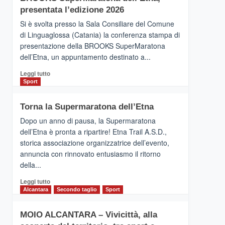
la
presentata l’edizione 2026
Finnair.
Si è svolta presso la Sala Consiliare del Comune
Al
di Linguaglossa (Catania) la conferenza stampa di
via
presentazione della BROOKS SuperMaratona
i
collegamenti
dell’Etna, un appuntamento destinato a...
Leggi
Leggi tutto
di
Sport
più
su
Torna la Supermaratona dell’Etna
BROOKS
SuperMaratona
Dopo un anno di pausa, la Supermaratona
dell’Etna,
dell’Etna è pronta a ripartire! Etna Trail A.S.D.,
presentata
storica associazione organizzatrice dell’evento,
l’edizione
annuncia con rinnovato entusiasmo il ritorno
2026
della...
Leggi
Leggi tutto
di
Alcantara
Secondo taglio
Sport
più
su
MOIO ALCANTARA – Vivicittà, alla
Torna