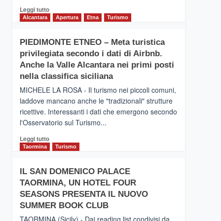
Leggi
Leggi tutto
di
Alcantara
Apertura
Etna
Turismo
più
su
PIEDIMONTE ETNEO – Meta turistica
CATANIA
privilegiata secondo i dati di Airbnb.
–
Inaugurato
Anche la Valle Alcantara nei primi posti
il
nella classifica siciliana
nuovo
MICHELE LA ROSA - Il turismo nei piccoli comuni,
collegamento
laddove mancano anche le "tradizionali" strutture
tra
ricettive. Interessanti i dati che emergono secondo
Catania
e
l'Osservatorio sul Turismo...
Zanzibar
Leggi
Leggi tutto
operato
di
Taormina
Turismo
da
più
Neos
su
IL SAN DOMENICO PALACE
PIEDIMONTE
TAORMINA, UN HOTEL FOUR
ETNEO
–
SEASONS PRESENTA IL NUOVO
Meta
SUMMER BOOK CLUB
turistica
TAORMINA (Sicily) - Dai reading list condivisi da