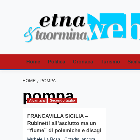
Vai
al
contenuto
Home
Politica
Cronaca
Turismo
Sicili
HOME
POMPA
pompa
Alcantara
Secondo taglio
FRANCAVILLA SICILIA –
Rubinetti all’asciutto ma un
“fiume” di polemiche e disagi
Michele La Rosa - Cittadini ancora