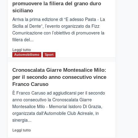
pace
SICILIA
promuovere la filiera del grano duro
(Ct)
siciliano
–
Arriva la prima edizione di “E adesso Pasta - La
Il
Sicilia al Dente”, l’evento organizzato da Fizz
Borgo
Comunicazione con l’obiettivo di promuovere la
del
Gusto,
filiera del...
il
Leggi
Leggi tutto
tour
di
Automobilismo
Sport
tra
più
sapori
su
e
Cronoscalata Giarre Montesalice Milo:
Mondello
vicoli
per il secondo anno consecutivo vince
(Palermo)
medievali
–
Franco Caruso
“E
È Franco Caruso ad aggiudicarsi per il secondo
adesso
anno consecutivo la Cronoscalata Giarre
Pasta
Montesalice Milo - Memorial Isidoro Di Grazia,
–
organizzata dall'Automobile Club Acireale, in
La
Sicilia
sinergia...
al
Leggi
Leggi tutto
Dente”,
di
l’