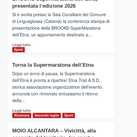
la
presentata l’edizione 2026
Finnair.
Si è svolta presso la Sala Consiliare del Comune
Al
di Linguaglossa (Catania) la conferenza stampa di
via
presentazione della BROOKS SuperMaratona
i
collegamenti
dell’Etna, un appuntamento destinato a...
Leggi
Leggi tutto
di
Sport
più
su
Torna la Supermaratona dell’Etna
BROOKS
SuperMaratona
Dopo un anno di pausa, la Supermaratona
dell’Etna,
dell’Etna è pronta a ripartire! Etna Trail A.S.D.,
presentata
storica associazione organizzatrice dell’evento,
l’edizione
annuncia con rinnovato entusiasmo il ritorno
2026
della...
Leggi
Leggi tutto
di
Alcantara
Secondo taglio
Sport
più
su
MOIO ALCANTARA – Vivicittà, alla
Torna