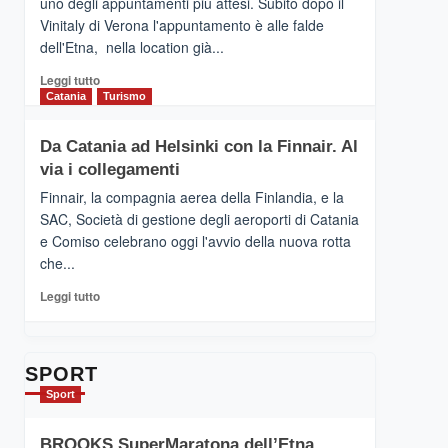
uno degli appuntamenti più attesi. Subito dopo il
presenta
Vinitaly di Verona l'appuntamento è alle falde
“Vino
dell'Etna, nella location già...
&
Cultura
Leggi
Leggi tutto
2026”.
di
Catania
Turismo
Le
più
tappe
su
Da Catania ad Helsinki con la Finnair. Al
dell’enoturismo
RANDAZZO
sull’Etna
via i collegamenti
–
Ci
Finnair, la compagnia aerea della Finlandia, e la
siamo
SAC, Società di gestione degli aeroporti di Catania
quasi….
e Comiso celebrano oggi l'avvio della nuova rotta
pronti
che...
per
Contrade
Leggi
Leggi tutto
dell’Etna
di
più
su
Da
SPORT
Catania
Sport
ad
Helsinki
BROOKS SuperMaratona dell’Etna,
con