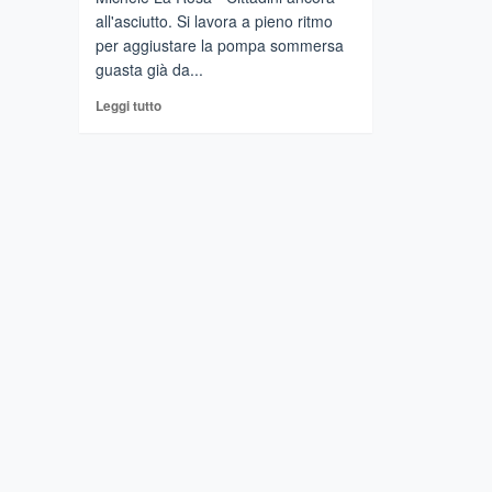
all'asciutto. Si lavora a pieno ritmo
per aggiustare la pompa sommersa
guasta già da...
Leggi
Leggi tutto
di
più
su
FRANCAVILLA
SICILIA
–
Rubinetti
all’asciutto
ma
un
“fiume”
di
polemiche
e
disagi