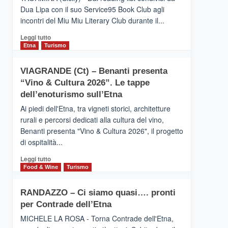
privilegiata
Dua Lipa con il suo Service95 Book Club agli
secondo
incontri del Miu Miu Literary Club durante il...
i
dati
Leggi
Leggi tutto
di
di
Etna
Turismo
Airbnb.
più
Anche
su
la
VIAGRANDE (Ct) – Benanti presenta
IL
Valle
“Vino & Cultura 2026”. Le tappe
SAN
Alcantara
DOMENICO
dell’enoturismo sull’Etna
nei
PALACE
primi
Ai piedi dell'Etna, tra vigneti storici, architetture
TAORMINA,
posti
rurali e percorsi dedicati alla cultura del vino,
UN
nella
Benanti presenta "Vino & Cultura 2026", il progetto
HOTEL
classifica
di ospitalità...
FOUR
siciliana
SEASONS
Leggi
Leggi tutto
PRESENTA
di
Food & Wine
Turismo
IL
più
NUOVO
su
SUMMER
RANDAZZO – Ci siamo quasi…. pronti
VIAGRANDE
BOOK
per Contrade dell’Etna
(Ct)
CLUB
–
MICHELE LA ROSA - Torna Contrade dell'Etna,
Benanti