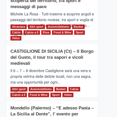
scoperta del territorio, tra sport e
la
Supermaratona
messaggi di pace
dell’Etna
Michele La Rosa - Tutti insieme a scoprire angoli e
paesaggi del territorio moiese, tra sport e voglia di
divertirsi insieme. Quest'anno Vivicittà ha visto...
Alcantara
Altri sport
Automobilismo
Basket
Calcio
Calcio a 5
Leggi
Etna
Food & Wine
Sport
Leggi tutto
di
Video
più
su
CASTIGLIONE DI SICILIA (Ct) – Il Borgo
MOIO
del Gusto, il tour tra sapori e vicoli
ALCANTARA
–
medievali
Vivicittà,
Il 6 – 7 – 8 dicembre Castiglione sarà una vera e
alla
propria vetrina delle delizie locali, non una sagra,
scoperta
ma una opportunità per ogni...
del
territorio,
Altri sport
Leggi
Automobilismo
Basket
Calcio
Leggi tutto
tra
di
Calcio a 5
Food & Wine
Sport
Video
sport
più
e
su
messaggi
Mondello (Palermo) – “E adesso Pasta –
CASTIGLIONE
di
La Sicilia al Dente”, l’ evento per
DI