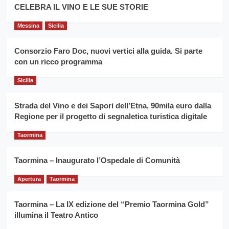
filiera
CELEBRA IL VINO E LE SUE STORIE
il
del
secondo
grano
anno
Messina
Sicilia
duro
consecutivo
siciliano
vince
Consorzio Faro Doc, nuovi vertici alla guida. Si parte
Franco
con un ricco programma
Caruso
Sicilia
Strada del Vino e dei Sapori dell’Etna, 90mila euro dalla
Regione per il progetto di segnaletica turistica digitale
Taormina
Taormina – Inaugurato l’Ospedale di Comunità
Apertura
Taormina
Taormina – La IX edizione del “Premio Taormina Gold”
illumina il Teatro Antico