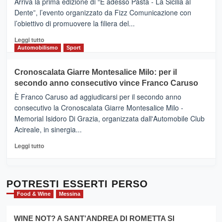
Arriva la prima edizione di “E adesso Pasta - La Sicilia al
–
Dente”, l’evento organizzato da Fizz Comunicazione con
Il
l’obiettivo di promuovere la filiera del...
Borgo
del
Leggi
Leggi tutto
Gusto,
di
Automobilismo
Sport
il
più
tour
su
Cronoscalata Giarre Montesalice Milo: per il
tra
Mondello
sapori
secondo anno consecutivo vince Franco Caruso
(Palermo)
e
–
È Franco Caruso ad aggiudicarsi per il secondo anno
vicoli
“E
consecutivo la Cronoscalata Giarre Montesalice Milo -
medievali
adesso
Memorial Isidoro Di Grazia, organizzata dall'Automobile Club
Pasta
Acireale, in sinergia...
–
La
Leggi
Leggi tutto
Sicilia
di
al
più
Dente”,
su
l’
Cronoscalata
POTRESTI ESSERTI PERSO
evento
Giarre
Food & Wine
Messina
per
Montesalice
promuovere
Milo:
la
WINE NOT? A SANT’ANDREA DI ROMETTA SI
per