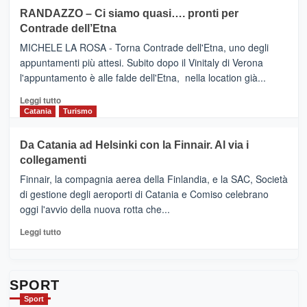
siciliana
PRESENTA
su
RANDAZZO – Ci siamo quasi…. pronti per
IL
VIAGRANDE
Contrade dell’Etna
NUOVO
(Ct)
SUMMER
–
MICHELE LA ROSA - Torna Contrade dell'Etna, uno degli
BOOK
Benanti
appuntamenti più attesi. Subito dopo il Vinitaly di Verona
CLUB
presenta
l'appuntamento è alle falde dell'Etna, nella location già...
“Vino
&
Leggi
Leggi tutto
Cultura
di
Catania
Turismo
2026”.
più
Le
su
Da Catania ad Helsinki con la Finnair. Al via i
tappe
RANDAZZO
collegamenti
dell’enoturismo
–
sull’Etna
Ci
Finnair, la compagnia aerea della Finlandia, e la SAC, Società
siamo
di gestione degli aeroporti di Catania e Comiso celebrano
quasi….
oggi l'avvio della nuova rotta che...
pronti
per
Leggi
Leggi tutto
Contrade
di
dell’Etna
più
su
Da
SPORT
Catania
Sport