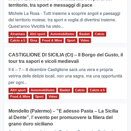
Torna
territorio, tra sport e messaggi di pace
la
Supermaratona
Michele La Rosa - Tutti insieme a scoprire angoli e paesaggi
dell’Etna
del territorio moiese, tra sport e voglia di divertirsi insieme.
Quest'anno Vivicittà ha visto...
Alcantara
Leggi
Altri sport
Automobilismo
Basket
Calcio
Leggi tutto
di
Calcio a 5
Etna
Food & Wine
Sport
Video
più
su
CASTIGLIONE DI SICILIA (Ct) – Il Borgo del Gusto, il
MOIO
tour tra sapori e vicoli medievali
ALCANTARA
–
Il 6 – 7 – 8 dicembre Castiglione sarà una vera e propria
Vivicittà,
vetrina delle delizie locali, non una sagra, ma una opportunità
alla
per ogni...
scoperta
del
Altri sport
Leggi
Automobilismo
Basket
Calcio
Calcio a 5
Leggi tutto
territorio,
di
Food & Wine
Sport
Video
tra
più
sport
su
Mondello (Palermo) – “E adesso Pasta – La Sicilia
e
CASTIGLIONE
al Dente”, l’ evento per promuovere la filiera del
messaggi
DI
di
grano duro siciliano
SICILIA
pace
(Ct)