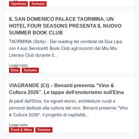
e
di
Taormina
Turismo
Zanzibar
più
operato
su
IL SAN DOMENICO PALACE TAORMINA, UN
da
PIEDIMONTE
Neos
HOTEL FOUR SEASONS PRESENTA IL NUOVO
ETNEO
SUMMER BOOK CLUB
–
Meta
TAORMINA (Sicily) - Dai reading list condivisi da Dua Lipa
turistica
con il suo Service95 Book Club agli incontri del Miu Miu
privilegiata
Literary Club durante il...
secondo
i
Leggi
Leggi tutto
dati
di
Etna
Turismo
di
più
Airbnb.
su
VIAGRANDE (Ct) – Benanti presenta “Vino &
Anche
IL
la
Cultura 2026”. Le tappe dell’enoturismo sull’Etna
SAN
Valle
DOMENICO
Ai piedi dell'Etna, tra vigneti storici, architetture rurali e
Alcantara
PALACE
percorsi dedicati alla cultura del vino, Benanti presenta "Vino
nei
TAORMINA,
& Cultura 2026", il progetto di ospitalità...
primi
UN
posti
HOTEL
Leggi
Leggi tutto
nella
FOUR
di
Food & Wine
Turismo
classifica
SEASONS
più