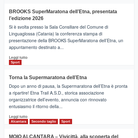
ad
Helsinki
BROOKS SuperMaratona dell’Etna, presentata
con
la
l’edizione 2026
Finnair.
Si è svolta presso la Sala Consiliare del Comune di
Al
Linguaglossa (Catania) la conferenza stampa di
via
presentazione della BROOKS SuperMaratona dell’Etna, un
i
appuntamento destinato a...
collegamenti
Leggi
Leggi tutto
di
Sport
più
su
Torna la Supermaratona dell’Etna
BROOKS
Dopo un anno di pausa, la Supermaratona dell’Etna è pronta
SuperMaratona
dell’Etna,
a ripartire! Etna Trail A.S.D., storica associazione
presentata
organizzatrice dell’evento, annuncia con rinnovato
l’edizione
entusiasmo il ritorno della...
2026
Leggi
Leggi tutto
di
Alcantara
Secondo taglio
Sport
più
su
MOIO ALCANTARA – Vivicittà, alla scoperta del