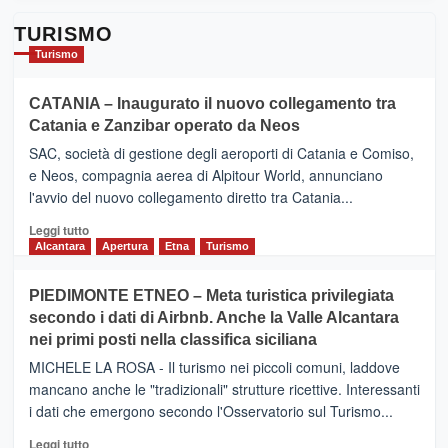
TURISMO
Turismo
CATANIA – Inaugurato il nuovo collegamento tra
Catania e Zanzibar operato da Neos
SAC, società di gestione degli aeroporti di Catania e Comiso,
e Neos, compagnia aerea di Alpitour World, annunciano
l'avvio del nuovo collegamento diretto tra Catania...
Leggi
Leggi tutto
di
Alcantara
Apertura
Etna
Turismo
più
su
PIEDIMONTE ETNEO – Meta turistica privilegiata
CATANIA
secondo i dati di Airbnb. Anche la Valle Alcantara
–
nei primi posti nella classifica siciliana
Inaugurato
il
MICHELE LA ROSA - Il turismo nei piccoli comuni, laddove
nuovo
mancano anche le "tradizionali" strutture ricettive. Interessanti
collegamento
i dati che emergono secondo l'Osservatorio sul Turismo...
tra
Catania
Leggi
Leggi tutto