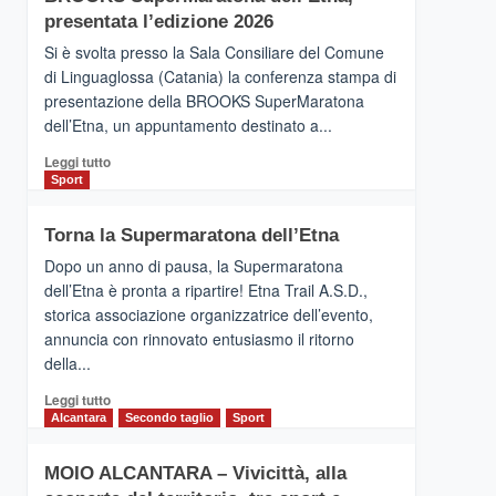
la
presentata l’edizione 2026
Finnair.
Si è svolta presso la Sala Consiliare del Comune
Al
di Linguaglossa (Catania) la conferenza stampa di
via
presentazione della BROOKS SuperMaratona
i
collegamenti
dell’Etna, un appuntamento destinato a...
Leggi
Leggi tutto
di
Sport
più
su
Torna la Supermaratona dell’Etna
BROOKS
SuperMaratona
Dopo un anno di pausa, la Supermaratona
dell’Etna,
dell’Etna è pronta a ripartire! Etna Trail A.S.D.,
presentata
storica associazione organizzatrice dell’evento,
l’edizione
annuncia con rinnovato entusiasmo il ritorno
2026
della...
Leggi
Leggi tutto
di
Alcantara
Secondo taglio
Sport
più
su
MOIO ALCANTARA – Vivicittà, alla
Torna