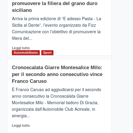
pace
SICILIA
promuovere la filiera del grano duro
(Ct)
siciliano
–
Arriva la prima edizione di “E adesso Pasta - La
Il
Sicilia al Dente”, l’evento organizzato da Fizz
Borgo
Comunicazione con l’obiettivo di promuovere la
del
Gusto,
filiera del...
il
Leggi
Leggi tutto
tour
di
Automobilismo
Sport
tra
più
sapori
su
e
Cronoscalata Giarre Montesalice Milo:
Mondello
vicoli
per il secondo anno consecutivo vince
(Palermo)
medievali
–
Franco Caruso
“E
È Franco Caruso ad aggiudicarsi per il secondo
adesso
anno consecutivo la Cronoscalata Giarre
Pasta
Montesalice Milo - Memorial Isidoro Di Grazia,
–
organizzata dall'Automobile Club Acireale, in
La
Sicilia
sinergia...
al
Leggi
Leggi tutto
Dente”,
di
l’