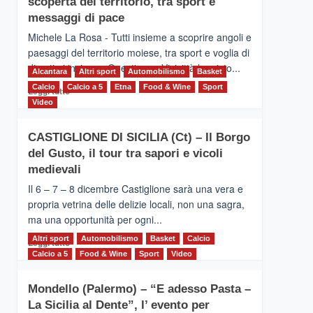
scoperta del territorio, tra sport e
la
Supermaratona
messaggi di pace
dell’Etna
Michele La Rosa - Tutti insieme a scoprire angoli e
paesaggi del territorio moiese, tra sport e voglia di
divertirsi insieme. Quest'anno Vivicittà ha visto...
Alcantara
Altri sport
Automobilismo
Basket
Calcio
Calcio a 5
Leggi
Etna
Food & Wine
Sport
Leggi tutto
di
Video
più
su
CASTIGLIONE DI SICILIA (Ct) – Il Borgo
MOIO
del Gusto, il tour tra sapori e vicoli
ALCANTARA
–
medievali
Vivicittà,
Il 6 – 7 – 8 dicembre Castiglione sarà una vera e
alla
propria vetrina delle delizie locali, non una sagra,
scoperta
ma una opportunità per ogni...
del
territorio,
Altri sport
Leggi
Automobilismo
Basket
Calcio
Leggi tutto
tra
di
Calcio a 5
Food & Wine
Sport
Video
sport
più
e
su
messaggi
Mondello (Palermo) – “E adesso Pasta –
CASTIGLIONE
di
La Sicilia al Dente”, l’ evento per
DI