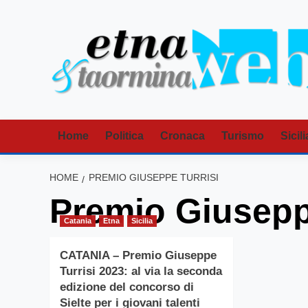
Vai
al
contenuto
Home
Politica
Cronaca
Turismo
Sicili
HOME
PREMIO GIUSEPPE TURRISI
Premio Giusepp
Catania
Etna
Sicilia
CATANIA – Premio Giuseppe
Turrisi 2023: al via la seconda
edizione del concorso di
Sielte per i giovani talenti