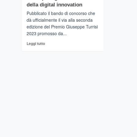
della digital innovation
Pubblicato il bando di concorso che
dà ufficialmente il via alla seconda
edizione del Premio Giuseppe Turrisi
2023 promosso da...
Leggi
Leggi tutto
di
più
su
CATANIA
–
Premio
Giuseppe
Turrisi
2023:
al
via
la
seconda
edizione
del
concorso