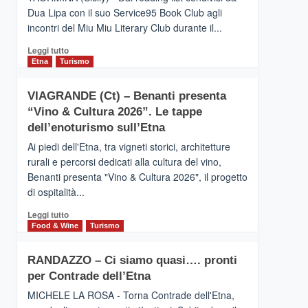
privilegiata
Dua Lipa con il suo Service95 Book Club agli
secondo
incontri del Miu Miu Literary Club durante il...
i
dati
Leggi
Leggi tutto
di
di
Etna
Turismo
Airbnb.
più
Anche
su
la
VIAGRANDE (Ct) – Benanti presenta
IL
Valle
“Vino & Cultura 2026”. Le tappe
SAN
Alcantara
DOMENICO
dell’enoturismo sull’Etna
nei
PALACE
primi
Ai piedi dell'Etna, tra vigneti storici, architetture
TAORMINA,
posti
rurali e percorsi dedicati alla cultura del vino,
UN
nella
Benanti presenta "Vino & Cultura 2026", il progetto
HOTEL
classifica
di ospitalità...
FOUR
siciliana
SEASONS
Leggi
Leggi tutto
PRESENTA
di
Food & Wine
Turismo
IL
più
NUOVO
su
SUMMER
RANDAZZO – Ci siamo quasi…. pronti
VIAGRANDE
BOOK
per Contrade dell’Etna
(Ct)
CLUB
–
MICHELE LA ROSA - Torna Contrade dell'Etna,
Benanti