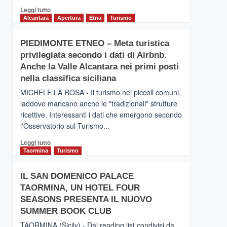
Leggi
Leggi tutto
di
Alcantara
Apertura
Etna
Turismo
più
su
PIEDIMONTE ETNEO – Meta turistica
CATANIA
privilegiata secondo i dati di Airbnb.
–
Inaugurato
Anche la Valle Alcantara nei primi posti
il
nella classifica siciliana
nuovo
MICHELE LA ROSA - Il turismo nei piccoli comuni,
collegamento
laddove mancano anche le "tradizionali" strutture
tra
ricettive. Interessanti i dati che emergono secondo
Catania
e
l'Osservatorio sul Turismo...
Zanzibar
Leggi
Leggi tutto
operato
di
Taormina
Turismo
da
più
Neos
su
IL SAN DOMENICO PALACE
PIEDIMONTE
TAORMINA, UN HOTEL FOUR
ETNEO
–
SEASONS PRESENTA IL NUOVO
Meta
SUMMER BOOK CLUB
turistica
TAORMINA (Sicily) - Dai reading list condivisi da