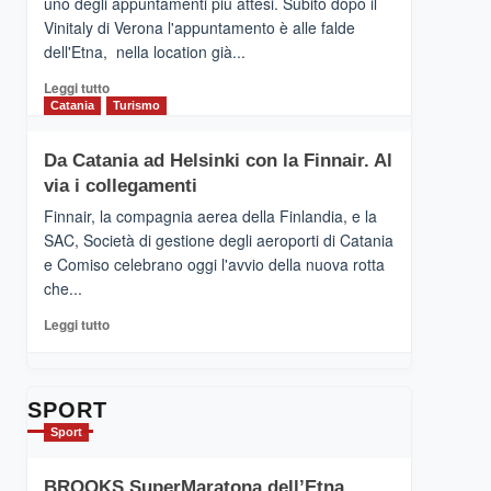
uno degli appuntamenti più attesi. Subito dopo il
presenta
Vinitaly di Verona l'appuntamento è alle falde
“Vino
dell'Etna, nella location già...
&
Cultura
Leggi
Leggi tutto
2026”.
di
Catania
Turismo
Le
più
tappe
su
Da Catania ad Helsinki con la Finnair. Al
dell’enoturismo
RANDAZZO
sull’Etna
via i collegamenti
–
Ci
Finnair, la compagnia aerea della Finlandia, e la
siamo
SAC, Società di gestione degli aeroporti di Catania
quasi….
e Comiso celebrano oggi l'avvio della nuova rotta
pronti
che...
per
Contrade
Leggi
Leggi tutto
dell’Etna
di
più
su
Da
SPORT
Catania
Sport
ad
Helsinki
BROOKS SuperMaratona dell’Etna,
con