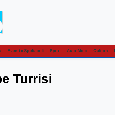
a
Eventi e Spettacoli
Sport
Auto-Moto
Cultura
e Turrisi